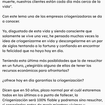
muerte, nuestros clientes están cada día más cerca de la
t
o
e
vida".
m
a
Con este lema una de las empresas criogenizadoras se da
a conocer.
Yo, disgustado de esta vida y siendo consciente que
solamente se vive una vez, he pensado muchas veces la
idea de criogenizarme en vida y descongelarme en un par
de siglos tentando a la fortuna y confiando en encontrar
la felicidad que no hayo hoy en día.
Teniendo esta última más posiblidades que la de resucitar
en un futuro, ¿elegiriáis alguna de ellas de tener los
recursos económicos para afrontarlas?
¿ofrece hoy en día garantías la criogenización?
Dicen que en 50 años, plazo normal por el cuál estaremos
todos en las últimas o a punto de fallecer, la
Criogenización será 100% fiable y podremos sino resucitar,
sí congelarlos antes de morir mientras vivimos y