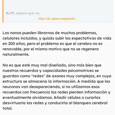
Bufff, espero que no.
Haz clic para expandir...
De todos modos, parece que la nanotecnología es la "piedra
filosofal" de aquellos que esperan conseguir la inmortalidad en
Los nanos pueden librarnos de muchos problemas,
un futuro aún bastante lejano, pequeños robots que operarían
celulares incluídos, y quizás subir las expectativas de vida
a nivel celular y que mantendrían sano el cuerpo para siempre.
en 200 años, pero el problema es que el cerebro no es
renovable, por el mismo motivo que no se regenera
Al otro lado están los que luchan por averiguar si la vida vale la
naturalmente.
pena ser vivida o no, pero esos no tienen ni becas ni
subvenciones.
No es que esté muy mal diseñado, sino más bien que
nuestros recuerdos y capacidades psicomotrices se
guardan como "redes" de axones muy complejas, en cuya
estructura se almacena la información. A medida que las
neuronas van desapareciendo, si no utilizamos esos
recuerdos con frecuencia las redes pierden información y
eventualmente olvidamos. Añadir células o curarlas
desvirtuaría las redes y conduciría al blanqueo cerebral
total.