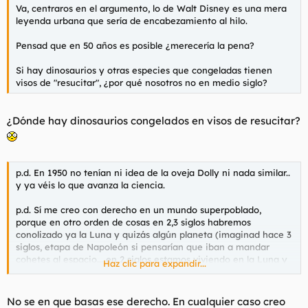
Va, centraros en el argumento, lo de Walt Disney es una mera
leyenda urbana que sería de encabezamiento al hilo.
Pensad que en 50 años es posible ¿merecería la pena?
Si hay dinosaurios y otras especies que congeladas tienen
visos de "resucitar", ¿por qué nosotros no en medio siglo?
¿Dónde hay dinosaurios congelados en visos de resucitar?
p.d. En 1950 no tenían ni idea de la oveja Dolly ni nada similar..
y ya véis lo que avanza la ciencia.
p.d. Sí me creo con derecho en un mundo superpoblado,
porque en otro orden de cosas en 2,3 siglos habremos
conolizado ya la Luna y quizás algún planeta (imaginad hace 3
siglos, etapa de Napoleón si pensarían que iban a mandar
cohetes al espacio... en 2 siglos estamos viviendo en la Luna y
Haz clic para expandir...
Marte fijo, o al menos buena parte de la población, quizás la
pobre o con menos recursos, como los pisos, los pobres fuera
del centro)
No se en que basas ese derecho. En cualquier caso creo