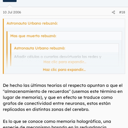
10 Jul 2006
#18
Astronauta Urbano rebuznó:
Mas que muerto rebuznó:
Astronauta Urbano rebuznó:
Añadir células o curarlas desvirtuaría las redes y
conduciría al blanqueo cerebral total.
Haz clic para expandir...
Haz clic para expandir...
Con permiso, pero te acabas de cantear. Recapacita sobre
esto que has dicho y piensa que la plasticidad neuronal
Haz clic para expandir...
De hecho las últimas teorías al respecto apuntan a que el
funciona hasta con los electrodos de cobre en el cortex de
"almacenamiento de recuerdos" (usemos este término en
un mono que puede mover un brazo artificial.
Hombre, no soy ningún neurólogo y me puedo equivocar como
lugar de memoria), y que en efecto se traduce como
cualquier hijo de vecino
grafos de conectividad entre neuronas, estos están
replicadas en distintas zonas del cerebro.
La diferencia es que eso es un empalme axónico en una zona
psicomotriz, o al menos así lo entiendo yo. Las zonas
Es lo que se conoce como
memoria holográfica
, una
destinadas al almacenamiento de recuerdos son más
especie de mecanismo basado en la redundancia
dependientes de la forma y son irrecuperables (hasta donde