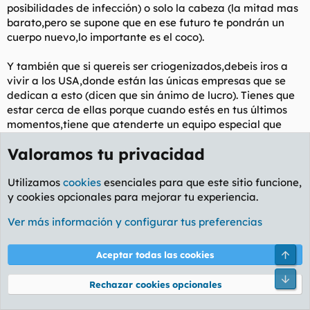
posibilidades de infección) o solo la cabeza (la mitad mas
barato,pero se supone que en ese futuro te pondrán un
cuerpo nuevo,lo importante es el coco).
Y también que si quereis ser criogenizados,debeis iros a
vivir a los USA,donde están las únicas empresas que se
dedican a esto (dicen que sin ánimo de lucro). Tienes que
estar cerca de ellas porque cuando estés en tus últimos
momentos,tiene que atenderte un equipo especial que
tienen ellos,cambiarte la sangre por plasma... y todo eso
Valoramos tu privacidad
rapidamente antes de que las células de tu cerebro de
mueran
Utilizamos
cookies
esenciales para que este sitio funcione,
También deciros que hubo en USA una empresa que
y cookies opcionales para mejorar tu experiencia.
empezó a vender "frigoríficos especiales" ,pero no sé si la
Ver más información y configurar tus preferencias
cerraron o si quebró,pero yo creo que por ahí pueden ir los
tiros en un futuro. Millonarios que tienen en sus mansiones
congelados a sus familiares.
Arri
Aceptar todas las cookies
Pie
Perdón otra vez por el tocho.
Rechazar cookies opcionales