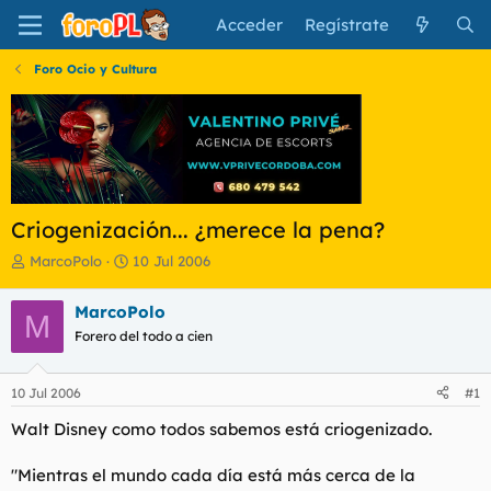
Acceder
Regístrate
Foro Ocio y Cultura
Criogenización... ¿merece la pena?
I
F
MarcoPolo
10 Jul 2006
n
e
i
c
MarcoPolo
M
c
h
Forero del todo a cien
i
a
a
d
d
e
10 Jul 2006
#1
o
i
r
n
Walt Disney como todos sabemos está criogenizado.
d
i
e
c
"Mientras el mundo cada día está más cerca de la
l
i