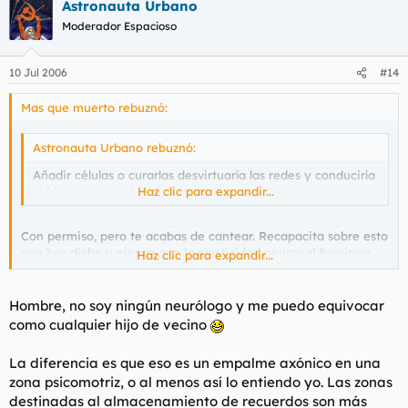
Astronauta Urbano
Moderador Espacioso
10 Jul 2006
#14
Mas que muerto rebuznó:
Astronauta Urbano rebuznó:
Añadir células o curarlas desvirtuaría las redes y conduciría
al blanqueo cerebral total.
Haz clic para expandir...
Con permiso, pero te acabas de cantear. Recapacita sobre esto
que has dicho y piensa que la plasticidad neuronal funciona
Haz clic para expandir...
hasta con los electrodos de cobre en el cortex de un mono que
puede mover un brazo artificial.
Hombre, no soy ningún neurólogo y me puedo equivocar
como cualquier hijo de vecino
La diferencia es que eso es un empalme axónico en una
zona psicomotriz, o al menos así lo entiendo yo. Las zonas
destinadas al almacenamiento de recuerdos son más