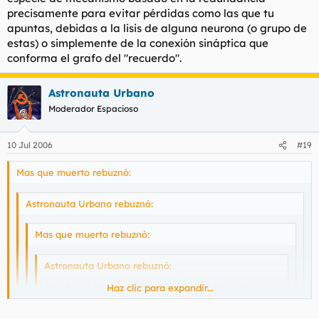
yo sé).
precisamente para evitar pérdidas como las que tu
apuntas, debidas a la lisis de alguna neurona (o grupo de
estas) o simplemente de la conexión sináptica que
conforma el grafo del "recuerdo".
Astronauta Urbano
Moderador Espacioso
10 Jul 2006
#19
Mas que muerto rebuznó:
Astronauta Urbano rebuznó:
Mas que muerto rebuznó:
Astronauta Urbano rebuznó:
Añadir células o curarlas desvirtuaría las redes y
Haz clic para expandir...
conduciría al blanqueo cerebral total.
Haz clic para expandir...
Haz clic para expandir...