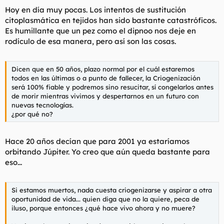
no hayo hoy en día.
Hoy en día muy pocas. Los intentos de sustitución
citoplasmática en tejidos han sido bastante catastróficos.
Teniendo esta última más posiblidades que la de resucitar en
Es humillante que un pez como el dipnoo nos deje en
un futuro, ¿elegiriáis alguna de ellas de tener los recursos
rodículo de esa manera, pero así son las cosas.
económicos para afrontarlas?
¿ofrece hoy en día garantías la criogenización?
Dicen que en 50 años, plazo normal por el cuál estaremos
todos en las últimas o a punto de fallecer, la Criogenización
será 100% fiable y podremos sino resucitar, sí congelarlos antes
de morir mientras vivimos y despertarnos en un futuro con
nuevas tecnologías.
¿por qué no?
Hace 20 años decían que para 2001 ya estaríamos
orbitando Júpiter. Yo creo que aún queda bastante para
eso...
Si estamos muertos, nada cuesta criogenizarse y aspirar a otra
oportunidad de vida... quien diga que no la quiere, peca de
iluso, porque entonces ¿qué hace vivo ahora y no muere?