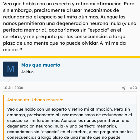
Veo que hablo con un experto y retiro mi afirmación. Pero
Con permiso, pero te acabas de cantear. Recapacita
sin embargo, precisamente al usar mecanismos de
sobre esto que has dicho y piensa que la plasticidad
Haz clic para expandir...
De hecho las últimas teorías al respecto apuntan a que el
redundancia el espacio se limita aún más. Aunque los
neuronal funciona hasta con los electrodos de cobre en
"almacenamiento de recuerdos" (usemos este término en lugar
nanos permitieran una degeneración neuronal nula (y una
el cortex de un mono que puede mover un brazo
de memoria), y que en efecto se traduce como grafos de
Hombre, no soy ningún neurólogo y me puedo equivocar
perfecta memoria), acabaríamos sin "espacio" en el
artificial.
conectividad entre neuronas, estos están replicadas en
como cualquier hijo de vecino
cerebro, y me pregunto por las consecuencias a largo
distintas zonas del cerebro.
plazo de una mente que no puede olvidar. A mi me da
La diferencia es que eso es un empalme axónico en una
miedo :?
Es lo que se conoce como
memoria holográfica
, una especie
zona psicomotriz, o al menos así lo entiendo yo. Las zonas
de mecanismo basado en la redundancia precisamente para
destinadas al almacenamiento de recuerdos son más
evitar pérdidas como las que tu apuntas, debidas a la lisis de
dependientes de la forma y son irrecuperables (hasta
Mas que muerto
alguna neurona (o grupo de estas) o simplemente de la
M
donde yo sé).
conexión sináptica que conforma el grafo del "recuerdo".
Asiduo
10 Jul 2006
#20
Astronauta Urbano rebuznó:
Veo que hablo con un experto y retiro mi afirmación. Pero sin
embargo, precisamente al usar mecanismos de redundancia el
espacio se limita aún más. Aunque los nanos permitieran una
degeneración neuronal nula (y una perfecta memoria),
acabaríamos sin "espacio" en el cerebro, y me pregunto por las
consecuencias a largo plazo de una mente que no puede