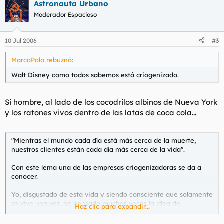
Astronauta Urbano
Moderador Espacioso
10 Jul 2006
#3
MarcoPolo rebuznó:
Walt Disney como todos sabemos está criogenizado.
Si hombre, al lado de los cocodrilos albinos de Nueva York
y los ratones vivos dentro de las latas de coca cola...
"Mientras el mundo cada día está más cerca de la muerte,
nuestros clientes están cada día más cerca de la vida".
Con este lema una de las empresas criogenizadoras se da a
conocer.
Yo, disgustado de esta vida y siendo consciente que solamente
se vive una vez, he pensado muchas veces la idea de
Haz clic para expandir...
criogenizarme en vida y descongelarme en un par de siglos
tentando a la fortuna y confiando en encontrar la felicidad que