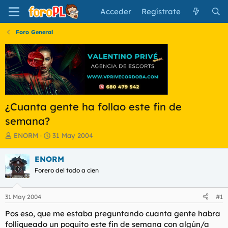
Acceder
Regístrate
Foro General
¿Cuanta gente ha follao este fin de
semana?
I
F
ENORM
31 May 2004
n
e
i
c
ENORM
c
h
Forero del todo a cien
i
a
a
d
d
e
31 May 2004
#1
o
i
r
n
Pos eso, que me estaba preguntando cuanta gente habra
d
i
folliqueado un poquito este fin de semana con algún/a
e
c