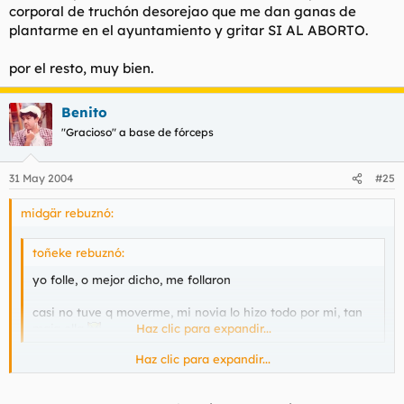
corporal de truchón desorejao que me dan ganas de
plantarme en el ayuntamiento y gritar SI AL ABORTO.
por el resto, muy bien.
Benito
"Gracioso" a base de fórceps
31 May 2004
#25
midgär rebuznó:
toñeke rebuznó:
yo folle, o mejor dicho, me follaron
casi no tuve q moverme, mi novia lo hizo todo por mi, tan
maja ella
Haz clic para expandir...
Haz clic para expandir...
no es por no faltarle el respeto, nada máis lejos de mi realidad,
pero el de tu foto tiene una cara/expresión corporal de