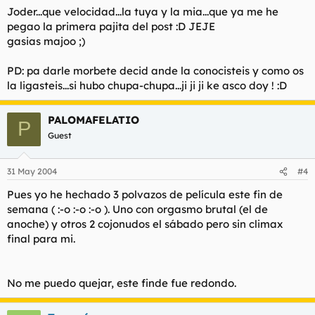
Joder...que velocidad...la tuya y la mia...que ya me he
pegao la primera pajita del post :D JEJE
gasias majoo ;)
PD: pa darle morbete decid ande la conocisteis y como os
la ligasteis...si hubo chupa-chupa...ji ji ji ke asco doy ! :D
PALOMAFELATIO
P
Guest
31 May 2004
#4
Pues yo he hechado 3 polvazos de película este fin de
semana ( :-o :-o :-o ). Uno con orgasmo brutal (el de
anoche) y otros 2 cojonudos el sábado pero sin climax
final para mi.
No me puedo quejar, este finde fue redondo.