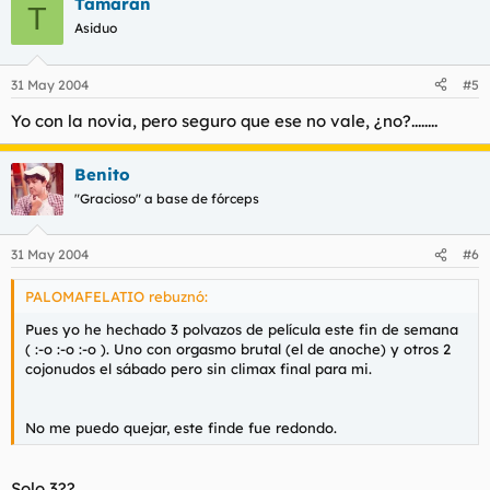
Tamarán
T
Asiduo
31 May 2004
#5
Yo con la novia, pero seguro que ese no vale, ¿no?........
Benito
"Gracioso" a base de fórceps
31 May 2004
#6
PALOMAFELATIO rebuznó:
Pues yo he hechado 3 polvazos de película este fin de semana
( :-o :-o :-o ). Uno con orgasmo brutal (el de anoche) y otros 2
cojonudos el sábado pero sin climax final para mi.
No me puedo quejar, este finde fue redondo.
Solo 3??