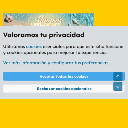
Valoramos tu privacidad
Utilizamos
cookies
esenciales para que este sitio funcione,
y cookies opcionales para mejorar tu experiencia.
Foro General
Ver más información y configurar tus preferencias
Cookies
PL OLDSTYLE AMARILLO
Cambiar fuente
Español (ES)
Arri
Aceptar todas las cookies
Contáctanos
Términos y reglas
Política de privacidad
Ayuda
R
Pie
S
Rechazar cookies opcionales
S
®
Community platform by XenForo
© 2010-2026 XenForo Ltd.