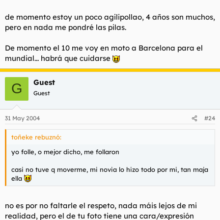
Haz clic para expandir...
Ostia puta, ¿y ese repentino cambio de vida?
Haz clic para expandir...
de momento estoy un poco agilipollao, 4 años son muchos,
pero en nada me pondré las pilas.
Como diría un gran sabio:
Ah, ok.
el mundo de la competicion es muy duro, no todos estamos
dispuestos a sacrificios.. llamemoslo diferencias
De momento el 10 me voy en moto a Barcelona para el
(Pues has pillado temporada alta de tetas, mamonazo
)
irreconciliables :?
mundial... habrá que cuidarse
Guest
G
Guest
31 May 2004
#24
toñeke rebuznó:
yo folle, o mejor dicho, me follaron
casi no tuve q moverme, mi novia lo hizo todo por mi, tan maja
ella
no es por no faltarle el respeto, nada máis lejos de mi
realidad, pero el de tu foto tiene una cara/expresión