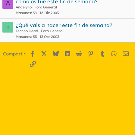
como os fue este fin de semana?
A
Angelyllo
Foro General
Masunos
38
16 Dic 2003
¿Qué vais a hacer este fin de semana?
T
Techno Head
Foro General
Masunos
53
13 Oct 2003
Facebook
X
Bluesky
LinkedIn
Reddit
Pinterest
Tumblr
WhatsA
Em
Compartir:
Enlace