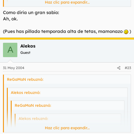
Haz clic para expandir...
Ostia puta, ¿y ese repentino cambio de vida?
Haz clic para expandir...
Como diría un gran sabio:
Ah, ok.
el mundo de la competicion es muy duro, no todos estamos
dispuestos a sacrificios.. llamemoslo diferencias irreconciliables
:?
(Pues has pillado temporada alta de tetas, mamonazo
)
Alekos
A
Guest
31 May 2004
#23
ReGaMaN rebuznó:
Alekos rebuznó:
ReGaMaN rebuznó:
Alekos rebuznó:
yo ya no tengo novia
Haz clic para expandir...
Haz clic para expandir...