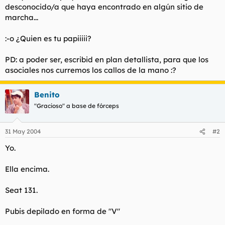
desconocido/a que haya encontrado en algún sitio de
l
i
marcha...
t
o
e
m
:-o ¿Quien es tu papiiiii?
a
PD: a poder ser, escribid en plan detallista, para que los
asociales nos curremos los callos de la mano :?
Benito
"Gracioso" a base de fórceps
31 May 2004
#2
Yo.
Ella encima.
Seat 131.
Pubis depilado en forma de "V"