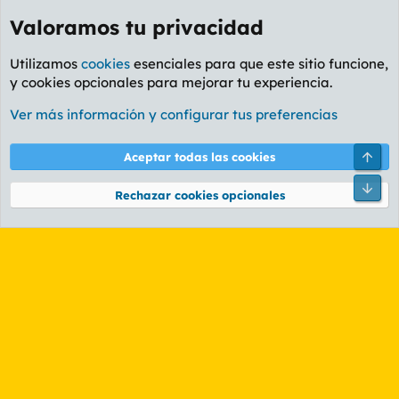
Valoramos tu privacidad
Utilizamos
cookies
esenciales para que este sitio funcione,
y cookies opcionales para mejorar tu experiencia.
Foro Rapiñas
Ver más información y configurar tus preferencias
Cookies
PL OLDSTYLE AMARILLO
Cambiar fuente
Español (ES)
Arri
Aceptar todas las cookies
Contáctanos
Términos y reglas
Política de privacidad
Ayuda
R
Pie
S
Rechazar cookies opcionales
S
®
Community platform by XenForo
© 2010-2026 XenForo Ltd.