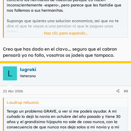
inconscientemente -espero-, pero parece que les fastidie que
nos follemos a sus hermanitas.
Supongo que quieres una solucion economica, asi que no te
dire ni que te vayas a una pension ni que le pagues unas
putas....
Haz clic para expandir...
Consiguele una
Creo que has dado en el clavo.... seguro que el cabron
pensará yo no follo, vosotros os jodeis que tampoco.
lugroki
L
Veterano
22 Abr 2006
#8
Laudrup rebuznó:
Tengo un problema GRAVE, a ver si me podeís ayudar. A mi
cuñado lo dejó la novia en octubre del año pasado y tiene 30
años y el grandisimo hijoputa no sale de casa nunca, con la
consecuencia de que nunca nos deja solos a mi novia y a mi