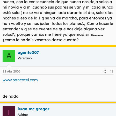
nunca, con la consecuencia de que nunca nos deja solos a
t
o
e
mi novia y a mi cuando sus padres se van y mi casa nunca
m
está sola ( no se va a ningun lado durante el dia, solo x las
a
noches a eso de la 1 q se va de marcha, para entonces ya
han vuelto y se nos joden todos los planes).¿ Como hacerle
entender y q se de cuente de que nos deje alguna vez
solos?¿ porque vamos me tiene ya quemadisimo...........
¿como le hariaís vosotros darse cuenta?.
agente007
A
Veterano
22 Abr 2006
#2
www.bancotel.com
de nada
iwan mc gregor
I
Asiduo