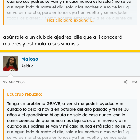
cuando sus padres se van y mi casa nunca está sola ( no se va
a ningun lado durante el dia, solo x las noches a eso de la 1 q
se va de marcha, para entonces ya han vuelto y se nos joden
todos los planes).¿ Como hacerle entender y q se de cuente de
Haz clic para expandir...
que nos deje alguna vez solos?¿ porque vamos me tiene ya
quemadisimo...........¿como le hariaís vosotros darse cuenta?.
apúntale a un club de ajedrez, dile que alli conocerá
mujeres y estimulará sus sinapsis
Maloso
Asiduo
22 Abr 2006
#9
Laudrup rebuznó:
Tengo un problema GRAVE, a ver si me podeís ayudar. A mi
cuñado lo dejó la novia en octubre del año pasado y tiene 30
años y el grandisimo hijoputa no sale de casa nunca, con la
consecuencia de que nunca nos deja solos a mi novia y a mi
cuando sus padres se van y mi casa nunca está sola ( no se va
a ningun lado durante el dia, solo x las noches a eso de la 1 q
se va de marcha, para entonces ya han vuelto y se nos joden