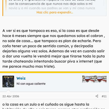
con la consecuencia de que nunca nos deja solos a mi
novia y a mi cuando sus padres se van y mi casa nunca
Haz clic para expandir...
está sola ( no se va a ningun lado durante el dia, solo x las
noches a eso de la 1 q se va de marcha, para entonces ya
han vuelto y se nos joden todos los planes).¿ Como hacerle
Haz clic para expandir...
entender y q se de cuente de que nos deje alguna vez
solos?¿ porque vamos me tiene ya quemadisimo...........
A ver si es que tampoco es eso, si la cosa es que desde
¿como le hariaís vosotros darse cuenta?.
estaria más que se fuera de casa para que un tio se follara a
hace 6 meses siempre que nos quedamos solos el cabron ,
su hermana. Pringado seria si se fuese... vamos que a mi se me
no sale de casa.... que tampoco es plan de echarle. Pero
presenta un tio insinuandome que me marchara de MI CASA
coño tener un poco de sentido común, y decirpodia
para que se pudiera trajinar a mi hermana y le suelto dos
dejarles alguna vez solos. Ademas de vez en cuando salir
hostias a la de tres... DE QUE VAS????!!!! FUERA DE MI PUTA
a dar una vuelta le vendrá mejor que tirarse toda la puta
CASA GILIPOLLAS!!!
tarde chateando intentando buscar piva x internet (que
me parece mucho mas triste).
Weiz
Ni con agua caliente
22 Abr 2006
#11
o la casa es un zulo o el cuñado os sigue hasta la