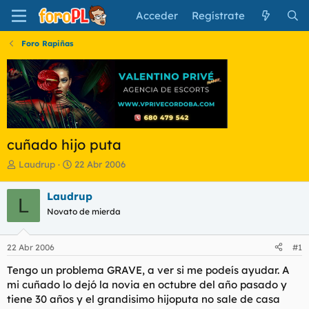
Acceder
Regístrate
Foro Rapiñas
cuñado hijo puta
I
F
Laudrup
22 Abr 2006
n
e
i
c
Laudrup
L
c
h
Novato de mierda
i
a
a
d
d
e
22 Abr 2006
#1
o
i
r
n
Tengo un problema GRAVE, a ver si me podeís ayudar. A
d
i
mi cuñado lo dejó la novia en octubre del año pasado y
e
c
tiene 30 años y el grandisimo hijoputa no sale de casa
l
i