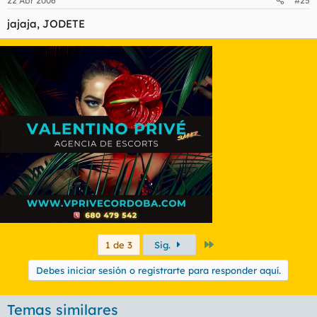
22 Abr 2006
#25
jajaja, JODETE
Último
1 de 3
Sig.
Debes iniciar sesión o registrarte para responder aquí.
Temas similares