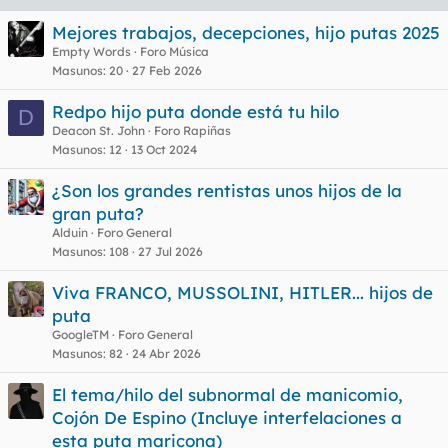
Mejores trabajos, decepciones, hijo putas 2025
Empty Words
Foro Música
Masunos
20
27 Feb 2026
Redpo hijo puta donde está tu hilo
D
Deacon St. John
Foro Rapiñas
Masunos
12
13 Oct 2024
¿Son los grandes rentistas unos hijos de la
gran puta?
Alduin
Foro General
Masunos
108
27 Jul 2026
Viva FRANCO, MUSSOLINI, HITLER... hijos de
puta
GoogleTM
Foro General
Masunos
82
24 Abr 2026
El tema/hilo del subnormal de manicomio,
Cojón De Espino (Incluye interfelaciones a
esta puta maricona)