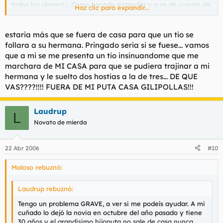
todos los planes).¿ Como hacerle entender y q se de cuente de
Haz clic para expandir...
que nos deje alguna vez solos?¿ porque vamos me tiene ya
quemadisimo...........¿como le hariaís vosotros darse cuenta?.
estaria más que se fuera de casa para que un tio se
follara a su hermana. Pringado seria si se fuese... vamos
que a mi se me presenta un tio insinuandome que me
marchara de MI CASA para que se pudiera trajinar a mi
hermana y le suelto dos hostias a la de tres... DE QUE
VAS????!!!! FUERA DE MI PUTA CASA GILIPOLLAS!!!
Laudrup
L
Novato de mierda
22 Abr 2006
#10
Maloso rebuznó:
Laudrup rebuznó:
Tengo un problema GRAVE, a ver si me podeís ayudar. A mi
cuñado lo dejó la novia en octubre del año pasado y tiene
30 años y el grandisimo hijoputa no sale de casa nunca,