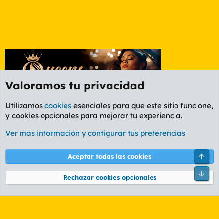
Valoramos tu privacidad
Utilizamos
cookies
esenciales para que este sitio funcione,
y cookies opcionales para mejorar tu experiencia.
Foro General
Ver más información y configurar tus preferencias
Cookies
PL OLDSTYLE AMARILLO
Cambiar fuente
Español (ES)
Arri
Aceptar todas las cookies
Contáctanos
Términos y reglas
Política de privacidad
Ayuda
R
Pie
S
Rechazar cookies opcionales
S
®
Community platform by XenForo
© 2010-2026 XenForo Ltd.