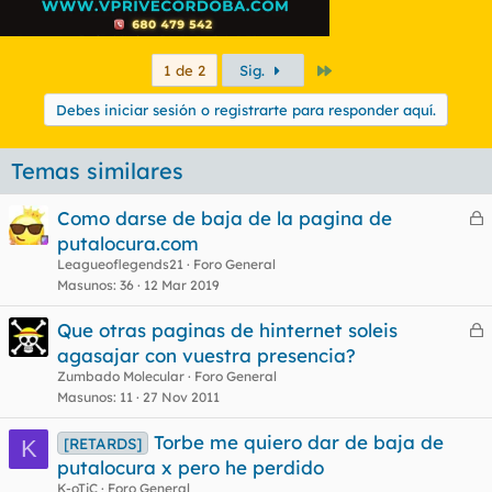
Último
1 de 2
Sig.
Debes iniciar sesión o registrarte para responder aquí.
Temas similares
Como darse de baja de la pagina de
e
putalocura.com
r
Leagueoflegends21
Foro General
r
Masunos
36
12 Mar 2019
Que otras paginas de hinternet soleis
e
agasajar con vuestra presencia?
o
r
Zumbado Molecular
Foro General
r
Masunos
11
27 Nov 2011
Torbe me quiero dar de baja de
[RETARDS]
K
putalocura x pero he perdido
o
K-oTiC
Foro General