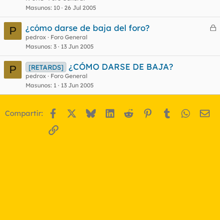
Masunos
10
26 Jul 2005
¿cómo darse de baja del foro?
P
e
pedrox
Foro General
Masunos
3
13 Jun 2005
r
r
¿CÓMO DARSE DE BAJA?
[RETARDS]
P
pedrox
Foro General
Masunos
1
13 Jun 2005
o
Facebook
X
Bluesky
LinkedIn
Reddit
Pinterest
Tumblr
WhatsA
Em
Compartir:
Enlace