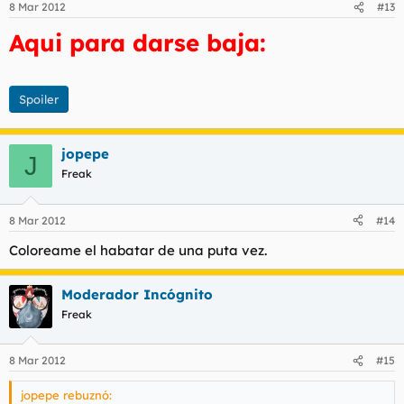
8 Mar 2012
#13
Aqui para darse baja:
Spoiler
jopepe
J
Freak
8 Mar 2012
#14
Coloreame el habatar de una puta vez.
Moderador Incógnito
Freak
8 Mar 2012
#15
jopepe rebuznó: