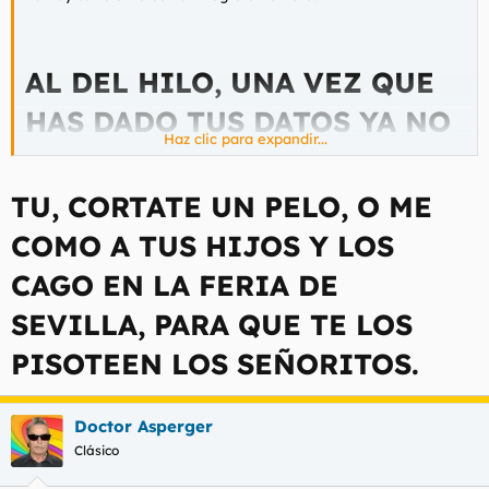
AL DEL HILO, UNA VEZ QUE
HAS DADO TUS DATOS YA NO
Haz clic para expandir...
HAY VUELTA ATRÁS. PAGARÁS
DURANTE TODA TU VIDA, Y
TU, CORTATE UN PELO, O ME
DESPUÉS DE TI, TUS HIJOS
COMO A TUS HIJOS Y LOS
IMAGINARIOS. ESTO TE PASA
CAGO EN LA FERIA DE
POR PAJILLERO, UN HOMBRE
SEVILLA, PARA QUE TE LOS
DE VERDAD NO NECESITA
PISOTEEN LOS SEÑORITOS.
PORNO, SE VA AL BARBERO,
Doctor Asperger
ABRE MUNDO CAMIÓN Y
Clásico
CUANDO VUELVE A CASA,