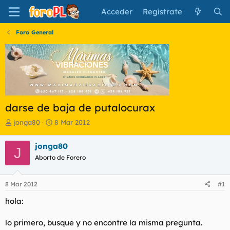
Acceder
Regístrate
Foro General
darse de baja de putalocurax
I
F
jonga80
8 Mar 2012
n
e
i
c
jonga80
J
c
h
Aborto de Forero
i
a
a
d
d
e
8 Mar 2012
#1
o
i
r
n
hola:
d
i
e
c
lo primero, busque y no encontre la misma pregunta.
l
i