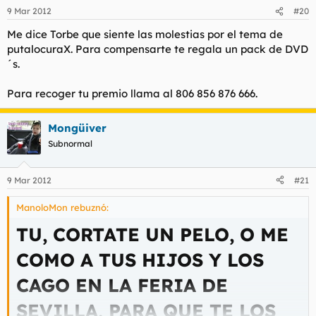
UNA PAJA Y A DORMIR.
9 Mar 2012
#20
Me dice Torbe que siente las molestias por el tema de
JÓDETE.
putalocuraX. Para compensarte te regala un pack de DVD
´s.
Para recoger tu premio llama al 806 856 876 666.
Mongüiver
Subnormal
9 Mar 2012
#21
ManoloMon rebuznó:
TU, CORTATE UN PELO, O ME
COMO A TUS HIJOS Y LOS
CAGO EN LA FERIA DE
SEVILLA, PARA QUE TE LOS