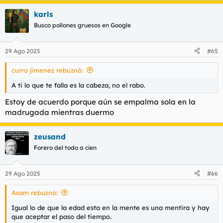
a
karls
c
c
Busco pollones gruesos en Google
i
o
n
29 Ago 2025
#65
e
s
curro jimenez rebuznó:
:
A ti lo que te falla es la cabeza, no el rabo.
Estoy de acuerdo porque aún se empalma sola en la
madrugada mientras duermo
zeusand
Forero del todo a cien
29 Ago 2025
#66
Asam rebuznó:
Igual lo de que la edad esta en la mente es una mentira y hay
que aceptar el paso del tiempo.