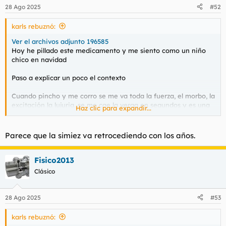
n
28 Ago 2025
#52
e
s
karls rebuznó:
:
Ver el archivos adjunto 196585
Hoy he pillado este medicamento y me siento como un niño
chico en navidad
Paso a explicar un poco el contexto
Cuando pincho y me corro se me va toda la fuerza, el morbo, la
excitación la lujuria, se me cae la verga en segundos y es una
Haz clic para expandir...
sensación tan fuerte que podría tener a Silvia Saint o un súper
pibon ruso al lado y mi cola no va a responder, lo último que
pienso es en sexo
Parece que la simiez va retrocediendo con los años.
No sé si esto sea normal ya que soy relativamente joven +30
pero cuando tenía 14 años me podía correr 4 veces seguidas
Fisico2013
SIN parar
Clásico
28 Ago 2025
#53
karls rebuznó: