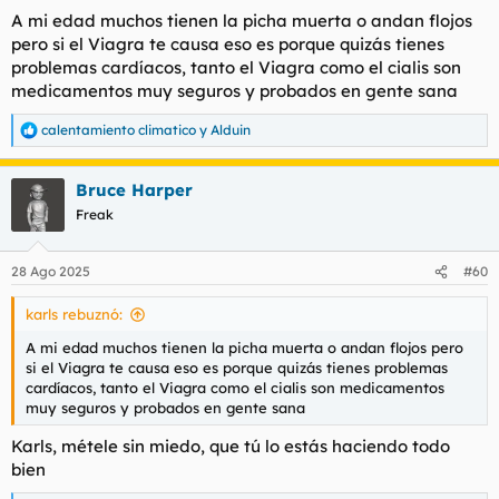
A mi edad muchos tienen la picha muerta o andan flojos
pero si el Viagra te causa eso es porque quizás tienes
problemas cardíacos, tanto el Viagra como el cialis son
medicamentos muy seguros y probados en gente sana
calentamiento climatico
y
Alduin
R
e
a
Bruce Harper
c
c
Freak
i
o
n
28 Ago 2025
#60
e
s
karls rebuznó:
:
A mi edad muchos tienen la picha muerta o andan flojos pero
si el Viagra te causa eso es porque quizás tienes problemas
cardíacos, tanto el Viagra como el cialis son medicamentos
muy seguros y probados en gente sana
Karls, métele sin miedo, que tú lo estás haciendo todo
bien