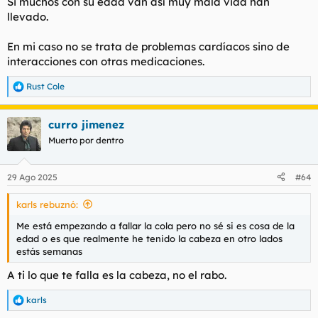
Si muchos con su edad van así muy mala vida han
llevado.
En mi caso no se trata de problemas cardíacos sino de
interacciones con otras medicaciones.
Rust Cole
R
e
a
curro jimenez
c
c
Muerto por dentro
i
o
n
29 Ago 2025
#64
e
s
karls rebuznó:
:
Me está empezando a fallar la cola pero no sé si es cosa de la
edad o es que realmente he tenido la cabeza en otro lados
estás semanas
A ti lo que te falla es la cabeza, no el rabo.
karls
R
e