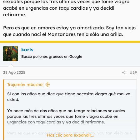
sexuales porque las tres últimas veces que tomé viagra
los 25 a partir de ahí todo va en picada
acabé en urgencias con taquicardias y ya decidí
retirarme.
Pero es que en amores estoy ya amortizado. Soy tan viejo
que cuando nací el Manzanares tenía sólo una orilla.
karls
Busco pollones gruesos en Google
28 Ago 2025
#59
Trujamán rebuznó:
Si con los años que dice que tiene necesita viagra qué mal va
usted.
Yo hace más de dos años que no tengo relaciones sexuales
porque las tres últimas veces que tomé viagra acabé en
urgencias con taquicardias y ya decidí retirarme.
Pero es que en amores estoy ya amortizado. Soy tan viejo que
Haz clic para expandir...
cuando nací el Manzanares tenía sólo una orilla.