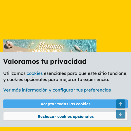
Valoramos tu privacidad
Utilizamos
cookies
esenciales para que este sitio funcione,
y cookies opcionales para mejorar tu experiencia.
Foro General
Ver más información y configurar tus preferencias
Cookies
PL OLDSTYLE AMARILLO
Cambiar fuente
Español (ES)
Arri
Aceptar todas las cookies
Contáctanos
Términos y reglas
Política de privacidad
Ayuda
R
Pie
S
Rechazar cookies opcionales
S
®
Community platform by XenForo
© 2010-2026 XenForo Ltd.