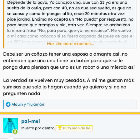
Depende de la pava. Yo conozco una, que con 21 ya era una
l
i
suelta de la ostia, pero con 40, no es que sea suelta, es que no
t
o
se cansa y como te pongas al lio, cada 20 minutos otra vez
e
pide jarana. Encima no acepta un "No puedo" por respuesta, no
m
para hasta que trempas y ale, otra vez. Siempre se acaba con
a
la misma frase "No, para para, que ya me escuece". Me vuelvo
a mi casa como robocop si se fuera cagando despues de que el
ed-209 le partiese el alma. La ultima vez tuve que quitarle el
Haz clic para expandir...
techo al coche, por que me fui a meter por la puerta y me dio
un tiron en la espalda. Y no es con la unica cuarentona que me
Debe ser un coñazo tener una esposa o amante así, no
ha pasado algo parecido... no tan fuerte, pero cuando se les va
entienden que uno uno tiene un botón para que se le
a apagar el horno, debe ser que les pica de una manera que no
ponga dura piensan que uno es un robot o una mierda así
es normal.
La verdad se vuelven muy pesadas. A mí me gustan más
sumisas que solo lo hagan cuando yo quiero y si no no
pregunten nada
Alduin
y
Trujamán
R
e
a
pai-mei
c
c
Muerto por dentro
Puto asco de tío
i
o