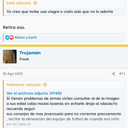
karls rebuznó:
Yo creo que torbe usa viagra o cialis solo que no lo admite
Retira eso.
Alduin
y
karls
R
e
a
Trujamán
c
c
Freak
i
o
n
30 Ago 2025
#71
e
s
Malmenor rebuznó:
:
Ver el archivos adjunto 197430
Si tienen problemas de armas viriles consultar al de la imagen
a sus edad calza mozas lozanas sin echarle droja al islacao.Yo
recuerdo seguir
sus consejos de mas jovenzuelo para no correrme precozmente
, recitar la alineación del equipo de futbol de cuando era niño
en mi caso el