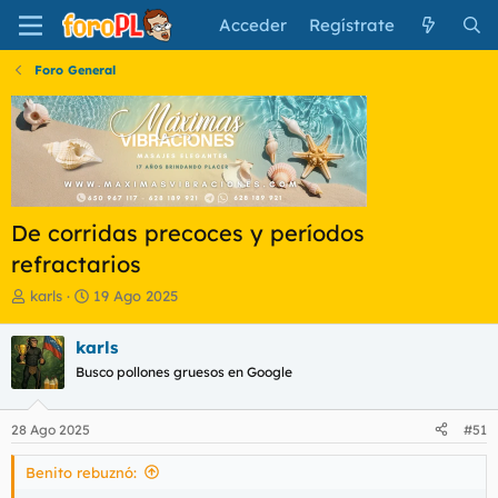
Acceder
Regístrate
Foro General
De corridas precoces y períodos
refractarios
I
F
karls
19 Ago 2025
n
e
i
c
karls
c
h
Busco pollones gruesos en Google
i
a
a
d
d
e
28 Ago 2025
#51
o
i
r
n
Benito rebuznó:
d
i
e
c