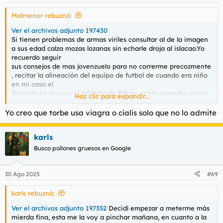
s
Malmenor rebuznó:
:
Ver el archivos adjunto 197430
Si tienen problemas de armas viriles consultar al de la imagen
a sus edad calza mozas lozanas sin echarle droja al islacao.Yo
recuerdo seguir
sus consejos de mas jovenzuelo para no correrme precozmente
, recitar la alineación del equipo de futbol de cuando era niño
en mi caso el
Tenerife en el suyo el Athletic de Bilbao, santo remedio oigan.
Haz clic para expandir...
Para la potencia nunca me hizo falta nada mi debe estaba en
el control .Huelga decir
Yo creo que torbe usa viagra o cialis solo que no lo admite
que está todo en la cabeza , ya con 40 le doy menos vueltas y
aguanto lo que quiero el 95 % de las veces.Es más me cuesta
karls
correrme a veces.
Busco pollones gruesos en Google
30 Ago 2025
#69
karls rebuznó:
Ver el archivos adjunto 197352
Decidí empezar a meterme más
mierda fina, esta me la voy a pinchar mañana, en cuanto a la