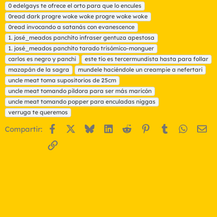
t
0 edelgays te ofrece el orto para que lo encules
i
0read dark progre woke woke progre woke woke
q
0read invocando a satanás con evanescence
u
1. josé_meados panchito infraser gentuza apestosa
e
t
1. josé_meados panchito tarado trisómico-monguer
a
carlos es negro y panchi
este tío es tercermundista hasta para follar
s
mazapán de la sagra
mundele haciéndole un creampie a nefertari
uncle meat toma supositorios de 25cm
uncle meat tomando pildora para ser más maricón
uncle meat tomando popper para enculadas niggas
verruga te queremos
Facebook
X
Bluesky
LinkedIn
Reddit
Pinterest
Tumblr
WhatsA
Em
Compartir:
Enlace