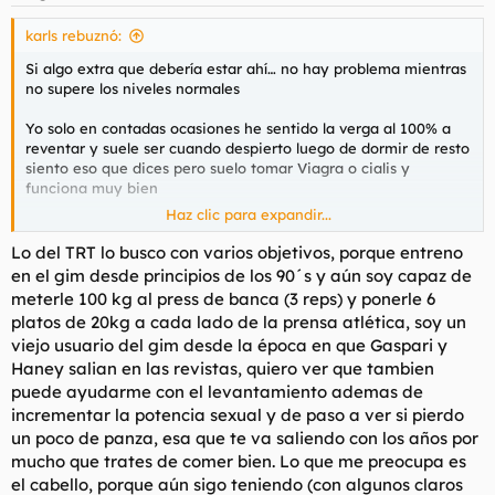
e
s
karls rebuznó:
:
Si algo extra que debería estar ahí… no hay problema mientras
no supere los niveles normales
Yo solo en contadas ocasiones he sentido la verga al 100% a
reventar y suele ser cuando despierto luego de dormir de resto
siento eso que dices pero suelo tomar Viagra o cialis y
funciona muy bien
Haz clic para expandir...
Antes de la trt deberías meterte alguno de esos . Antes me he
pinchado testosterona y no vi cambios en las erecciones
Lo del TRT lo busco con varios objetivos, porque entreno
en el gim desde principios de los 90´s y aún soy capaz de
Ojo que la picha blanda puede empezar perfectamente a los 30
meterle 100 kg al press de banca (3 reps) y ponerle 6
o incluso un par de años antes eso me lo dijo mi urólogo que
platos de 20kg a cada lado de la prensa atlética, soy un
no había drama… la máxima potencia sexual está entre los 13 y
viejo usuario del gim desde la época en que Gaspari y
los 25 a partir de ahí todo va en picada
Haney salian en las revistas, quiero ver que tambien
puede ayudarme con el levantamiento ademas de
incrementar la potencia sexual y de paso a ver si pierdo
un poco de panza, esa que te va saliendo con los años por
mucho que trates de comer bien. Lo que me preocupa es
el cabello, porque aún sigo teniendo (con algunos claros