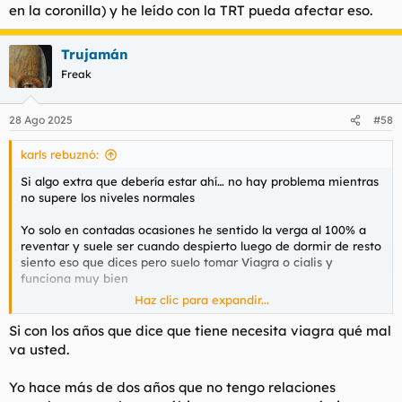
en la coronilla) y he leído con la TRT pueda afectar eso.
Trujamán
Freak
28 Ago 2025
#58
karls rebuznó:
Si algo extra que debería estar ahí… no hay problema mientras
no supere los niveles normales
Yo solo en contadas ocasiones he sentido la verga al 100% a
reventar y suele ser cuando despierto luego de dormir de resto
siento eso que dices pero suelo tomar Viagra o cialis y
funciona muy bien
Haz clic para expandir...
Antes de la trt deberías meterte alguno de esos . Antes me he
pinchado testosterona y no vi cambios en las erecciones
Si con los años que dice que tiene necesita viagra qué mal
va usted.
Ojo que la picha blanda puede empezar perfectamente a los 30
o incluso un par de años antes eso me lo dijo mi urólogo que
Yo hace más de dos años que no tengo relaciones
no había drama… la máxima potencia sexual está entre los 13 y