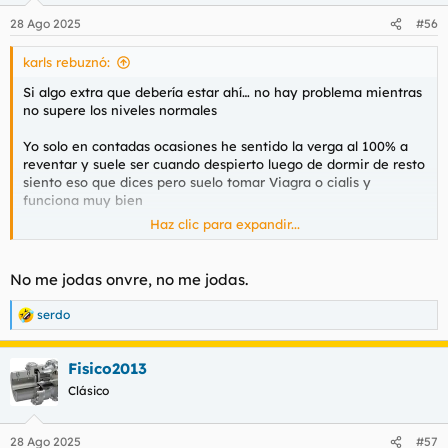
28 Ago 2025
#56
karls rebuznó:
Si algo extra que debería estar ahí… no hay problema mientras
no supere los niveles normales
Yo solo en contadas ocasiones he sentido la verga al 100% a
reventar y suele ser cuando despierto luego de dormir de resto
siento eso que dices pero suelo tomar Viagra o cialis y
funciona muy bien
Haz clic para expandir...
Antes de la trt deberías meterte alguno de esos . Antes me he
pinchado testosterona y no vi cambios en las erecciones
No me jodas onvre, no me jodas.
Ojo que la picha blanda puede empezar perfectamente a los 30
o incluso un par de años antes eso me lo dijo mi urólogo que
serdo
R
no había drama…
la máxima potencia sexual está entre los
e
13 y los 25 a partir de ahí todo va en picada
a
Fisico2013
c
c
Clásico
i
o
n
28 Ago 2025
#57