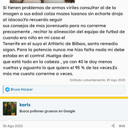
Si tienen problemas de armas viriles consultar al de la
imagen a sus edad calza mozas lozanas sin echarle droja
al islacao.Yo recuerdo seguir
sus consejos de mas jovenzuelo para no correrme
precozmente , recitar la alineación del equipo de futbol de
cuando era niño en mi caso el
Tenerife en el suyo el Athletic de Bilbao, santo remedio
oigan. Para la potencia nunca me hizo falta nada mi debe
estaba en el control .Huelga decir
que está todo en la cabeza , ya con 40 le doy menos
vueltas y aguanto lo que quiero el 95 % de las veces.Es
más me cuesta correrme a veces.
Editado cobardemente:
29 Ago 2025
Bruce Harper
R
e
a
karls
c
c
Busco pollones gruesos en Google
i
o
n
30 Ago 2025
#68
e