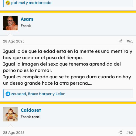
pai-mei
y
matriarcado
R
e
a
Asam
c
c
Freak
i
o
n
28 Ago 2025
#61
e
s
Igual lo de que la edad esta en la mente es una mentira y
:
hay que aceptar el paso del tiempo.
Igual la imagen del sexo que tenemos aprendida del
porno no es lo normal.
Igual es complicado que se te ponga dura cuando no hay
un deseo grande hace la otra persona....
zeusand
,
Bruce Harper
y
Leibn
R
e
a
Caldoset
c
c
Freak total
i
o
n
28 Ago 2025
#62
e