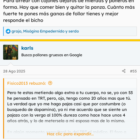
Para arrear con cojones dejaros de mierdas y poneros en
forma. Hay que comer bien y quitar la panza. Cuánto más
fuerte te pones más ganas de follar tienes y mejor
responde el bicho
grajo
,
Misógino Empedernido
y
serdo
R
e
a
karls
c
c
Busco pollones gruesos en Google
i
o
n
28 Ago 2025
#55
e
s
Fisico2013 rebuznó:
:
Pero te estas metiendo algo extra a tu cuerpo, no se, yo con 53
he pensado en TRT, pero, ojo, tengo como 20 años mas que tú.
La verdad que yo me hago pajas casi que por costumbre (o
busqueda de dopamina), ya ni me acuerdo que se siente un
pajazo con la verga al 100% dureza como hace hace unos 4
años atrás, y lo de metersela a mi esposa mas de lo mismo.
En algún momento consultaré lo del TRT al médico. El foro a
Haz clic para expandir...
nivel general maneja edades similares a la mía, si llego al TRT y