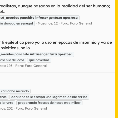
surrealistas, aunque basados en la realidad del ser humano;
...
osé_meados
panchito
infraser
gentuza
apestosa
Masunos: 12
Foro:
Foro General
via dorada en senegal
i epiléptico pero yo lo uso en épocas de insomnio y va de
olticas, no lo...
_meados
panchito
infraser
gentuza
apestosa
otro hilo de locos
qué novedad
os: 195
Foro:
Foro General
k camacha meando
anos
darkiano se le escapa una lagrimita desde arriba
 la turra
preparando frascos de heces en almíbar
os: 202
Foro:
Foro General