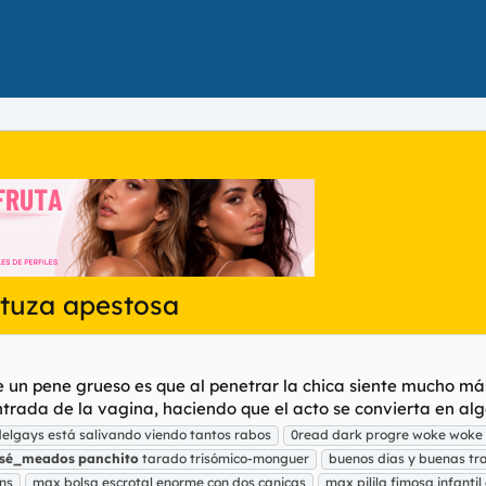
ntuza apestosa
un pene grueso es que al penetrar la chica siente mucho más
rada de la vagina, haciendo que el acto se convierta en algo
delgays está salivando viendo tantos rabos
0read dark progre woke woke
osé_meados
panchito
tarado trisómico-monguer
buenos dias y buenas tr
ns
max bolsa escrotal enorme con dos canicas
max pilila fimosa infantil