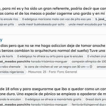
para mí es y ha sido un gran referente, podría decir que cam
undos como el de los meaos o poder cogerme una gorda y en mi 
o encule rico
0 edelgays maricona mala con voz de pito eso yes
1.
josé
jo en pitis
uncle meat bukkakeado por ozito
uncle meat enculado por t
ny
días pero que no se me haga adiccion deje de tomar anoche
s benzos cambian la arquitectura normal del sueño) Tuve una p
y de karls
0 edelgays te ofrece su orto para que lo encules
0 vinchen cru
osé_meados
panchito
tarado trisómico-monguer
campeón olímpico de 100
o rabo shemale
la cara de vinchen al ver un negro con 30 cm--> 😍
omose
Masunos: 25
Foro:
Foro General
rnidos nigerianos
o de 18 años y para asegurarme que iba a quedar como un c
one dura. Una especie de pánico se empieza a apoderar de mí
ando le enculan
0 edelgays se ofrece a mamártela gratis
0read dark pr
osé_meados
panchito
tarado trisómico-monguer
ferris+britzingen=el duo 