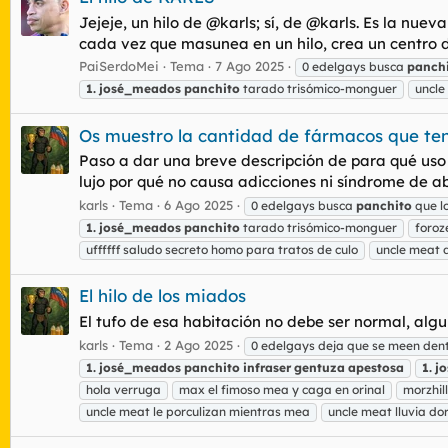
Jejeje, un hilo de @karls; sí, de @karls. Es la nuev
cada vez que masunea en un hilo, crea un centro de 
PaiSerdoMei
Tema
7 Ago 2025
0 edelgays busca
panch
1.
josé_meados
panchito
tarado trisómico-monguer
uncle
Os muestro la cantidad de fármacos que te
Paso a dar una breve descripción de para qué uso
lujo por qué no causa adicciones ni síndrome de abs
karls
Tema
6 Ago 2025
0 edelgays busca
panchito
que lo
1.
josé_meados
panchito
tarado trisómico-monguer
foro
uffffff saludo secreto homo para tratos de culo
uncle meat 
El hilo de los miados
El tufo de esa habitación no debe ser normal, algu
karls
Tema
2 Ago 2025
0 edelgays deja que se meen dent
1.
josé_meados
panchito
infraser
gentuza
apestosa
1.
j
hola verruga
max el fimoso mea y caga en orinal
morzhil
uncle meat le porculizan mientras mea
uncle meat lluvia d