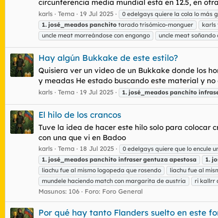
circunferencia media mundial está en 12.5, en otra
karls
Tema
19 Jul 2025
0 edelgays quiere la cola lo más 
1.
josé_meados
panchito
tarado trisómico-monguer
karls
uncle meat morreándose con engongo
uncle meat soñando c
Hay algún Bukkake de este estilo?
Quisiera ver un video de un Bukkake donde los ho
y meadas He estado buscando este material y no
karls
Tema
19 Jul 2025
1.
josé_meados
panchito
infras
El hilo de los crancos
Tuve la idea de hacer este hilo solo para colocar 
con una que vi en Badoo
karls
Tema
18 Jul 2025
0 edelgays quiere que lo encule u
1.
josé_meados
panchito
infraser
gentuza
apestosa
1.
j
liachu fue al mismo logopeda que rosendo
liachu fue al mi
mundele haciendo match con margarita de austria
ri kallrr
Masunos: 106
Foro:
Foro General
Por qué hay tanto Flanders suelto en este fo