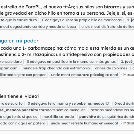
a estrella de ForoPL, el nuevo titÁn; sus hilos son bizarros y 
gravedad en dicho hilo en torno a su persona. Jejeje, sí, es el
ito
que lo encule duro
0 edelgays quiere su propio hilo de mariconas
1.
j
 meat degustando corrida y meada en boca
uncle meat disfrutando de llu
ngo en mi poder
 cada uno 1- carbamazepina: cómo mola esta mierda es un ant
tinencia 2- mirtazapina: un antidepresivo con propiedades ansi
 encule duro
0 edelgays empastillao te la mama con más ganas
1.
josé
zepam.com
mundele trapicheando con estramonio
orines de colorines
Masun
dilatando ojete con popper
uncle meat embarazo psicológico anal
ien tiene el video?
ro de su orto
0 edelgays te la mama y se bebe tus meaos 😋
0read dar
osé_meados
panchito
tarado trisómico-monguer
azarías meándose las m
la algo tonto si que es
morzhilla cateado
panchito
de psiquiátrico dando
Masun
orada con niggas en patera
uncle meat retrete humano en senegal