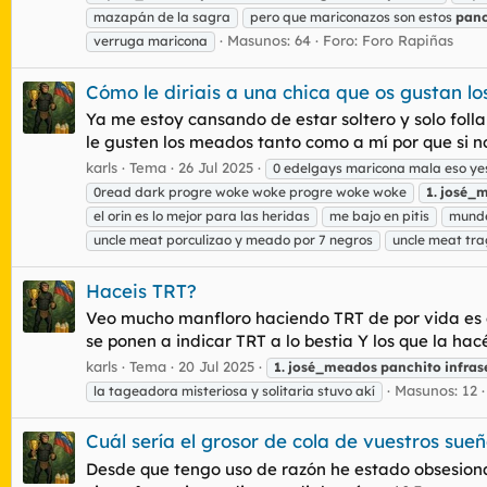
mazapán de la sagra
pero que mariconazos son estos
panc
Masunos: 64
Foro:
Foro Rapiñas
verruga maricona
Cómo le diriais a una chica que os gustan l
Ya me estoy cansando de estar soltero y solo folla
le gusten los meados tanto como a mí por que si n
karls
Tema
26 Jul 2025
0 edelgays maricona mala eso ye
0read dark progre woke woke progre woke woke
1.
josé_
el orin es lo mejor para las heridas
me bajo en pitis
munde
uncle meat porculizao y meado por 7 negros
uncle meat tr
Haceis TRT?
Veo mucho manfloro haciendo TRT de por vida es c
se ponen a indicar TRT a lo bestia Y los que la 
karls
Tema
20 Jul 2025
1.
josé_meados
panchito
infras
Masunos: 12
la tageadora misteriosa y solitaria stuvo akí
Cuál sería el grosor de cola de vuestros sue
Desde que tengo uso de razón he estado obsesiona