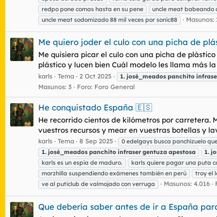
redpo pone comas hasta en su pene
uncle meat babeando 
Masunos: 
uncle meat sodomizado 88 mil veces por sonic88
Me quiero joder el culo con una picha de plá
Me quisiera picar el culo con una picha de plástic
plástico y lucen bien Cuál modelo les llama más 
karls
Tema
2 Oct 2025
1.
josé_meados
panchito
infrase
Masunos: 3
Foro:
Foro General
He conquistado España 🇪🇸
He recorrido cientos de kilómetros por carretera. 
vuestros recursos y mear en vuestras botellas y 
karls
Tema
8 Sep 2025
0 edelgays busca panchizuelo que 
1.
josé_meados
panchito
infraser
gentuza
apestosa
1.
j
karls es un espia de maduro.
karls quiere pagar una puta c
morzhilla suspendiendo exámenes también en perú
troy el
Masunos: 4.016
ve al puticlub de valmojado con verruga
Que debería saber antes de ir a España para