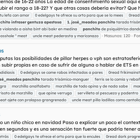
tiernos de 16-22 años La edad de consentimiento sexual aquí 
ir el rango a 18-22? Y que otras cosas debería evitar? Que h
tu lefa con amor
0 edelgays te ofrece su orto para que se lo mees
0read
chito
infraser
gentuza
apestosa
1.
josé_meados
panchito
tarado trisó
 violando a aisha bint abi bakr en medina
panchito
de psiquiátrico dando
Masunos: 120
Fo
 asshole " meat
uncle meat pederasta y mariconazo
os
putas las posibilidades de pillar herpes o vph son estratosferic
bir propias en caso de sufrir de alguna o hablar de ETS en ge
didiasis
0 edelgays se come rabos infectados a pares
0read frikimains
osé_meados
panchito
tarado trisómico-monguer
ferris se lo comia y reba
agra
morzhilla analfabeto
morzhilla de todo opina y de nada sabe
mor
risoto de morzhilla
que opine verruga
servilleta al pescuezo y padentro
meat ojete con prolapso grangrenado
uncle meat pilla ladillas como centoll
s
 un niño chico en navidad Paso a explicar un poco el context
 en segundos y es una sensación tan fuerte que podría tener a S
etrás
0 edelgays te ofrece el orto para que lo encules
0read dark progr