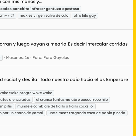
 con mis manos y...
meados
panchito
infraser
gentuza
apestosa
 cm--> 😍
max es virgen salvo de culo
otro hilo gay
rran y luego vayan a mearla Es decir intercalar corridas
Masunos: 16
Foro:
Foro Gayolas
r
d social y destilar todo nuestro odio hacia ellas Empezaré
 woke woke progre woke woke
mates a enculadas
el cranco fantasma abre oooootrooo hilo
n pitis
mundele cambiale de karls a karls cocks lol
o por un enano de yamal
uncle meat tragando caca de pablo pineda