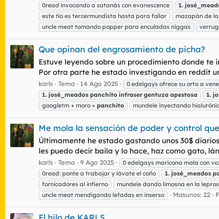
0read invocando a satanás con evanescence
1.
josé_mead
este tío es tercermundista hasta para follar
mazapán de la
uncle meat tomando popper para enculadas niggas
verrug
Que opinan del engrosamiento de picha?
Estuve leyendo sobre un procedimiento donde te i
Por otra parte he estado investigando en reddit u
karls
Tema
14 Ago 2025
0 edelgays ofrece su orto a ven
1.
josé_meados
panchito
infraser
gentuza
apestosa
1.
j
googletm + moro =
panchito
mundele inyectando hialurón
Me mola la sensación de poder y control qu
Últimamente he estado gastando unos 30$ diarios 
les puedo decir baila y lo hace, haz como gato, lá
karls
Tema
9 Ago 2025
0 edelgays maricona mala con voz
0read: ponte a trabajar y lávate el coño
1.
josé_meados
p
fornicadores al infierno
mundele dando limosna en la lepros
Masunos: 22
uncle meat mendigando lefadas en inserso
El hilo de KARLS