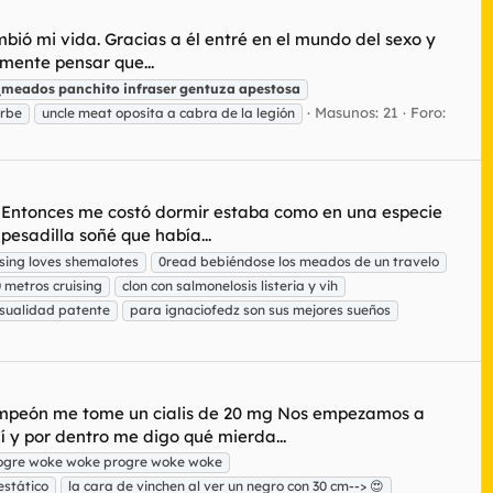
bió mi vida. Gracias a él entré en el mundo del sexo y
mente pensar que...
_meados
panchito
infraser
gentuza
apestosa
Masunos: 21
Foro:
orbe
uncle meat oposita a cabra de la legión
 Entonces me costó dormir estaba como en una especie
esadilla soñé que había...
ising loves shemalotes
0read bebiéndose los meados de un travelo
 metros cruising
clon con salmonelosis listeria y vih
sualidad patente
para ignaciofedz son sus mejores sueños
ampeón me tome un cialis de 20 mg Nos empezamos a
 y por dentro me digo qué mierda...
ogre woke woke progre woke woke
estático
la cara de vinchen al ver un negro con 30 cm--> 😍