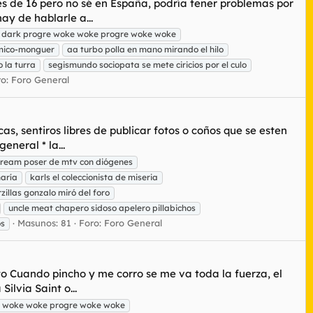
es de 16 pero no sé en España, podría tener problemas por
ay de hablarle a...
 dark progre woke woke progre woke woke
mico-monguer
aa turbo polla en mano mirando el hilo
 la turra
segismundo sociopata se mete ciricios por el culo
ro:
Foro General
as, sentiros libres de publicar fotos o coños que se esten
neral * la...
tream poser de mtv con diógenes
ñaría
karls el coleccionista de miseria
zillas gonzalo miró del foro
uncle meat chapero sidoso apelero pillabichos
Masunos: 81
Foro:
Foro General
os
o Cuando pincho y me corro se me va toda la fuerza, el
ilvia Saint o...
e woke woke progre woke woke