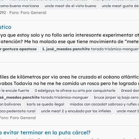
como buena maricona
uncle meat da el visto bueno
uncle meat gusta de 
292
Foro:
Foro General
stico
o ya que estoy solo y no follo sería interesante experimentar
la atención? Me ha molado ese que tiene movimiento de “mete
r
gentuza
apestosa
1.
josé_meados
panchito
tarado trisómico-monguer
Miles de kilómetros por vía area he cruzado el océano atlánti
lavabos Todavía no he me he comido un rosco pero he logrado
le encule fuerte
0 edelgays te ofrece su orto por conquistarle
0read da
osé_meados
panchito
tarado trisómico-monguer
bruce jarper iq bajo cero
on bolivares
karls se queda ilegal
miados con cacaolat sabroso y rufles 
 loco pederasta rural
uncle meat 2 y enculado por los infieles
uncle meat 
Foro:
Foro General
 evitar terminar en la puta cárcel?