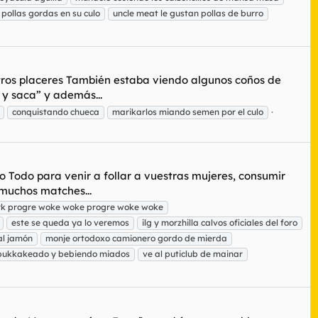
pollas gordas en su culo
uncle meat le gustan pollas de burro
 otros placeres También estaba viendo algunos coños de
 y saca” y además...
conquistando chueca
marikarlos miando semen por el culo
co Todo para venir a follar a vuestras mujeres, consumir
 muchos matches...
rk progre woke woke progre woke woke
este se queda ya lo veremos
ilg y morzhilla calvos oficiales del foro
al jamón
monje ortodoxo camionero gordo de mierda
bukkakeado y bebiendo miados
ve al puticlub de mainar