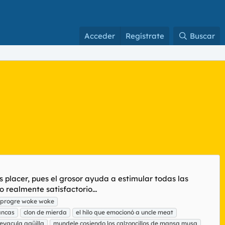
Acceder
Regístrate
Buscar
 placer, pues el grosor ayuda a estimular todas las
 realmente satisfactorio...
 progre woke woke
ancas
clon de mierda
el hilo que emocionó a uncle meat
 eyacula agüilla
mundele cosiendo los calzoncillos de mansa musa