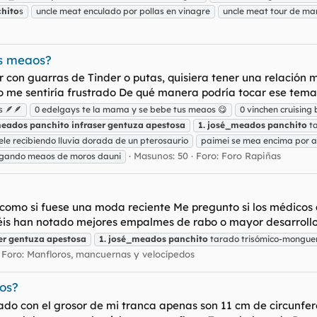
hito
s
uncle meat enculado por pollas en vinagre
uncle meat tour de m
os meaos?
r con guarras de Tinder o putas, quisiera tener una relación
o me sentiría frustrado De qué manera podría tocar ese tema c
s 🪶🪶
0 edelgays te la mama y se bebe tus meaos 😋
0 vinchen cruising
meados
panchito
infraser
gentuza
apestosa
1.
josé_meados
panchito
ta
le recibiendo lluvia dorada de un pterosaurio
paimei se mea encima por
Masunos: 50
Foro:
Foro Rapiñas
agando meaos de moros dauni
omo si fuese una moda reciente Me pregunto si los médicos a
hacéis han notado mejores empalmes de rabo o mayor desarroll
er
gentuza
apestosa
1.
josé_meados
panchito
tarado trisómico-mongue
Foro:
Manfloros, mancuernas y velocípedos
ños?
do con el grosor de mi tranca apenas son 11 cm de circunfer