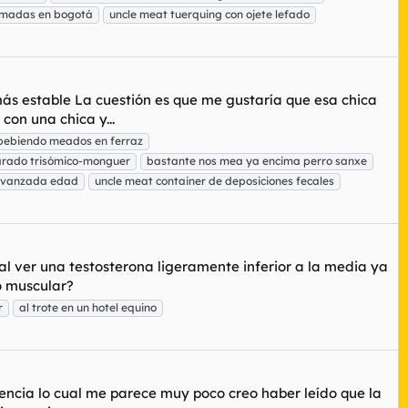
amadas en bogotá
uncle meat tuerquing con ojete lefado
 más estable La cuestión es que me gustaría que esa chica
on una chica y...
 bebiendo meados en ferraz
rado trisómico-monguer
bastante nos mea ya encima perro sanxe
 avanzada edad
uncle meat container de deposiciones fecales
l ver una testosterona ligeramente inferior a la media ya
o muscular?
r
al trote en un hotel equino
encia lo cual me parece muy poco creo haber leído que la