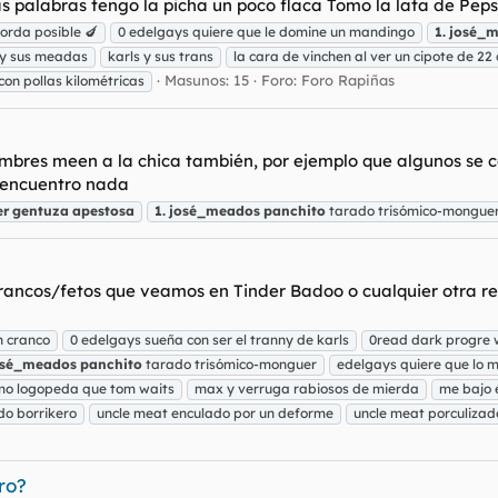
s palabras tengo la picha un poco flaca Tomo la lata de Pepsi
gorda posible 🍆
0 edelgays quiere que le domine un mandingo
1.
josé_
 y sus meadas
karls y sus trans
la cara de vinchen al ver un cipote de 22
Masunos: 15
Foro:
Foro Rapiñas
on pollas kilométricas
mbres meen a la chica también, por ejemplo que algunos se co
 encuentro nada
er
gentuza
apestosa
1.
josé_meados
panchito
tarado trisómico-mongue
crancos/fetos que veamos en Tinder Badoo o cualquier otra re
n cranco
0 edelgays sueña con ser el tranny de karls
0read dark progre
osé_meados
panchito
tarado trisómico-monguer
edelgays quiere que lo 
smo logopeda que tom waits
max y verruga rabiosos de mierda
me bajo e
 do borrikero
uncle meat enculado por un deforme
uncle meat porculizad
ro?