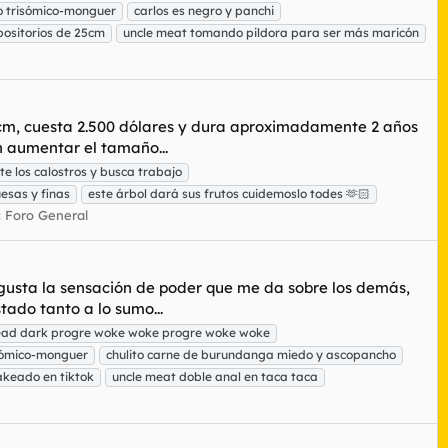
 trisómico-monguer
carlos es negro y panchi
ositorios de 25cm
uncle meat tomando pildora para ser más maricón
2 cm, cuesta 2.500 dólares y dura aproximadamente 2 años
n aumentar el tamaño...
te los calostros y busca trabajo
uesas y finas
este árbol dará sus frutos cuidemoslo todes 🫶🏻
:
Foro General
gusta la sensación de poder que me da sobre los demás,
tado tanto a lo sumo...
ead dark progre woke woke progre woke woke
sómico-monguer
chulito carne de burundanga miedo y ascopancho
keado en tiktok
uncle meat doble anal en taca taca