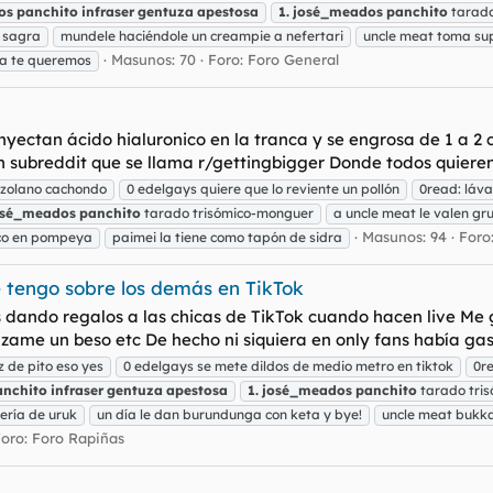
os
panchito
infraser
gentuza
apestosa
1.
josé_meados
panchito
tarado
 sagra
mundele haciéndole un creampie a nefertari
uncle meat toma sup
Masunos: 70
Foro:
Foro General
a te queremos
nyectan ácido hialuronico en la tranca y se engrosa de 1 a 
n subreddit que se llama r/gettingbigger Donde todos quiere
ezolano cachondo
0 edelgays quiere que lo reviente un pollón
0read: láva
osé_meados
panchito
tarado trisómico-monguer
a uncle meat le valen gr
Masunos: 94
Foro
ico en pompeya
paimei la tiene como tapón de sidra
e tengo sobre los demás en TikTok
dando regalos a las chicas de TikTok cuando hacen live Me 
nzame un beso etc De hecho ni siquiera en only fans había gas
 de pito eso yes
0 edelgays se mete dildos de medio metro en tiktok
0r
anchito
infraser
gentuza
apestosa
1.
josé_meados
panchito
tarado tri
ería de uruk
un día le dan burundunga con keta y bye!
uncle meat bukka
Foro:
Foro Rapiñas