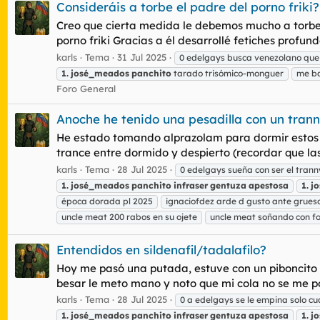
Consideráis a torbe el padre del porno friki?
Creo que cierta medida le debemos mucho a torbe, 
porno friki Gracias a él desarrollé fetiches prof
karls
Tema
31 Jul 2025
0 edelgays busca venezolano que l
1.
josé_meados
panchito
tarado trisómico-monguer
me ba
Foro General
Anoche he tenido una pesadilla con un tran
He estado tomando alprazolam para dormir estos 
trance entre dormido y despierto (recordar que la
karls
Tema
28 Jul 2025
0 edelgays sueña con ser el trann
1.
josé_meados
panchito
infraser
gentuza
apestosa
1.
j
época dorada pl 2025
ignaciofdez arde d gusto ante grues
uncle meat 200 rabos en su ojete
uncle meat soñando con fo
Entendidos en sildenafil/tadalafilo?
Hoy me pasó una putada, estuve con un piboncit
besar le meto mano y noto que mi cola no se me p
karls
Tema
28 Jul 2025
0 a edelgays se le empina solo cu
1.
josé_meados
panchito
infraser
gentuza
apestosa
1.
j