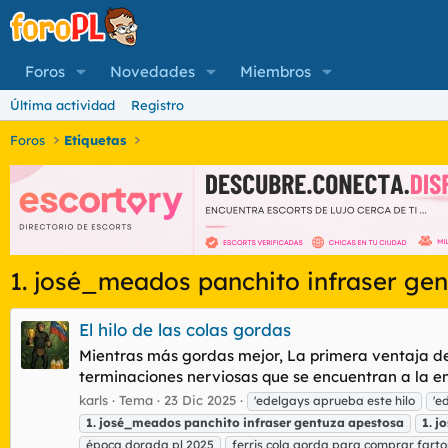
Foros
Novedades
Miembros
Última actividad
Registro
Foros
Etiquetas
1. josé_meados panchito infraser ge
El hilo de las colas gordas
Mientras más gordas mejor, La primera ventaja de 
terminaciones nerviosas que se encuentran a la ent
karls
Tema
23 Dic 2025
'edelgays aprueba este hilo
'e
1.
josé_meados
panchito
infraser
gentuza
apestosa
1.
j
época dorada pl 2025
ferris cola gorda para comprar farto