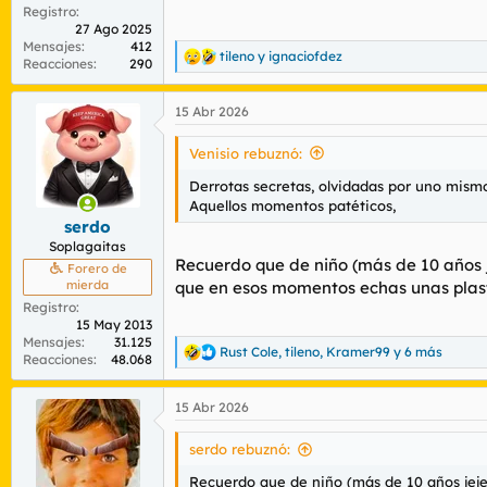
Registro
27 Ago 2025
Mensajes
412
tileno
y
ignaciofdez
R
Reacciones
290
e
a
15 Abr 2026
c
c
i
Venisio rebuznó:
o
n
Derrotas secretas, olvidadas por uno mism
e
Aquellos momentos patéticos,
s
serdo
:
Soplagaitas
Recuerdo que de niño (más de 10 años 
Forero de
mierda
que en esos momentos echas unas plasta
Registro
15 May 2013
Mensajes
31.125
Rust Cole
,
tileno
,
Kramer99
y 6 más
R
Reacciones
48.068
e
a
15 Abr 2026
c
c
i
serdo rebuznó:
o
n
Recuerdo que de niño (más de 10 años jej