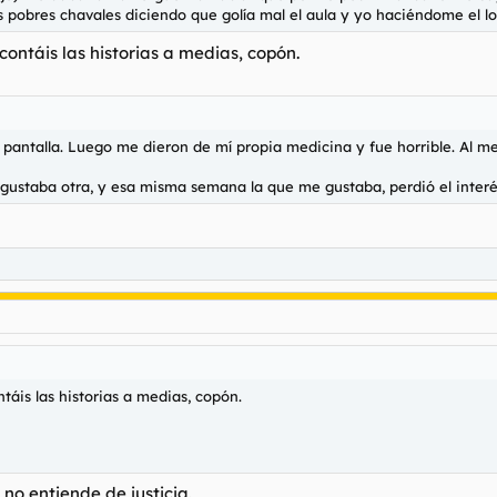
 pobres chavales diciendo que golía mal el aula y yo haciéndome el lo
contáis las historias a medias, copón.
 pantalla. Lue
go me dieron de mí propia medicina y fue horrible. Al me
gustaba otra, y esa misma semana la que me gustaba, perdió el interé
táis las historias a medias, copón.
o entiende de justicia.