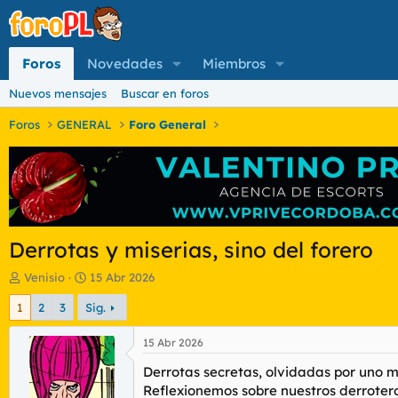
Foros
Novedades
Miembros
Nuevos mensajes
Buscar en foros
Foros
GENERAL
Foro General
Derrotas y miserias, sino del forero
I
F
Venisio
15 Abr 2026
n
e
1
2
3
Sig.
i
c
c
h
i
a
15 Abr 2026
a
d
Derrotas secretas, olvidadas por uno 
d
e
o
i
Reflexionemos sobre nuestros derrotero