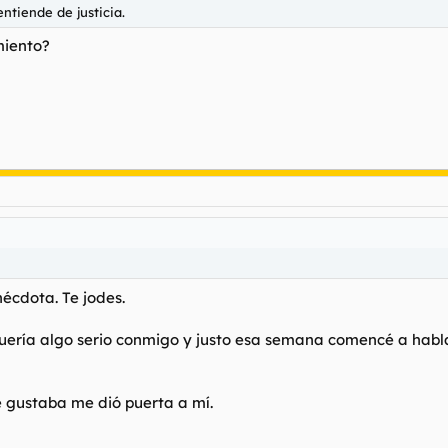
ntiende de justicia.
miento?
écdota. Te jodes.
ería algo serio conmigo y justo esa semana comencé a habla
 gustaba me dió puerta a mí.