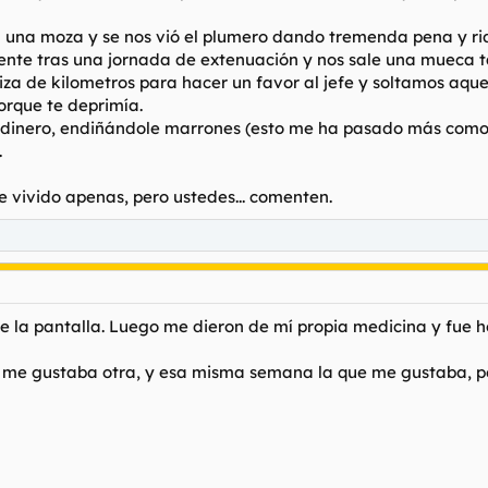
 una moza y se nos vió el plumero dando tremenda pena y rid
nte tras una jornada de extenuación y nos sale una mueca ta
za de kilometros para hacer un favor al jefe y soltamos aque
orque te deprimía.
 dinero, endiñándole marrones (esto me ha pasado más como 
.
e vivido apenas, pero ustedes... comenten.
 la pantalla. Lue
go me dieron de mí propia medicina y fue ho
 me gustaba otra, y esa misma semana la que me gustaba, per