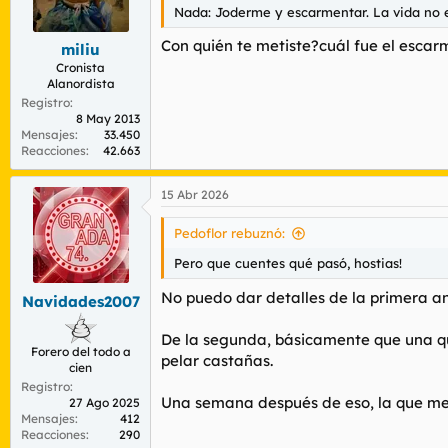
Nada: Joderme y escarmentar. La vida no e
Con quién te metiste?cuál fue el escar
miliu
Cronista
Alanordista
Registro
8 May 2013
Mensajes
33.450
Reacciones
42.663
15 Abr 2026
Pedoflor rebuznó:
Pero que cuentes qué pasó, hostias!
No puedo dar detalles de la primera an
Navidades2007
De la segunda, básicamente que una qu
Forero del todo a
pelar castañas.
cien
Registro
Una semana después de eso, la que me
27 Ago 2025
Mensajes
412
Reacciones
290