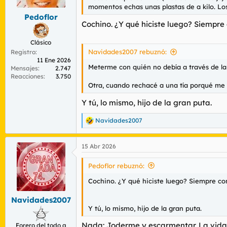
e
momentos echas unas plastas de a kilo. Los
s
Pedoflor
:
Cochino. ¿Y qué hiciste luego? Siempre 
Clásico
Navidades2007 rebuznó:
Registro
11 Ene 2026
Meterme con quién no debía a través de la
Mensajes
2.747
Reacciones
3.750
Otra, cuando rechacé a una tía porqué me 
Y tú, lo mismo, hijo de la gran puta.
Navidades2007
R
e
a
15 Abr 2026
c
c
i
Pedoflor rebuznó:
o
n
Cochino. ¿Y qué hiciste luego? Siempre con
e
s
Navidades2007
:
Y tú, lo mismo, hijo de la gran puta.
Nada: Joderme y escarmentar. La vida n
Forero del todo a