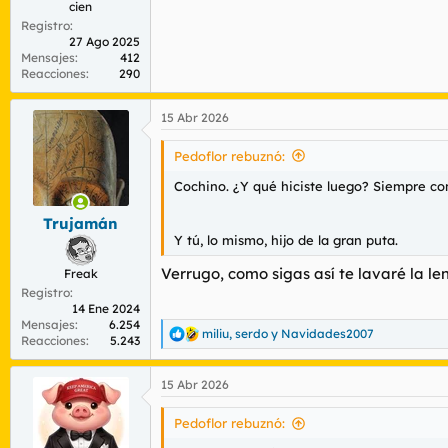
cien
Registro
27 Ago 2025
Mensajes
412
Reacciones
290
15 Abr 2026
Pedoflor rebuznó:
Cochino. ¿Y qué hiciste luego? Siempre con
Trujamán
Y tú, lo mismo, hijo de la gran puta.
Verrugo, como sigas así te lavaré la le
Freak
Registro
14 Ene 2024
Mensajes
6.254
miliu
,
serdo
y
Navidades2007
R
Reacciones
5.243
e
a
15 Abr 2026
c
c
i
Pedoflor rebuznó:
o