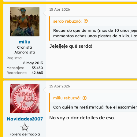
15 Abr 2026
serdo rebuznó:
Recuerdo que de niño (más de 10 años jej
momentos echas unas plastas de a kilo. Los
miliu
Jejejjeje qué serdo!
Cronista
Alanordista
Registro
8 May 2013
Mensajes
33.450
Reacciones
42.663
15 Abr 2026
miliu rebuznó:
Con quién te metiste?cuál fue el escarmie
No voy a dar detalles de eso.
Navidades2007
Forero del todo a