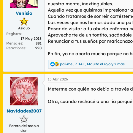
r
n
nuestra mente, inextinguibles.
d
i
Aquella vez que quisimos impresionar a
Venisio
e
c
Cuando tratamos de sonreir cortésteme
l
i
Las veces que nos hemos dado una pali
t
o
Asiduo
Pasar de visitar a tu abuela enferma p
e
Registro
m
Aprovecharte de un tontito, sacándole
17 May 2018
a
Renunciar a tus sueños por mariconazo
Mensajes
881
Reacciones
990
En fin, yo no aporto mucho porque no h
pai-mei
,
ZiTAL
,
Ataulfo el rojo
y 2 más
R
e
a
15 Abr 2026
c
c
Meterme con quién no debía a través de
i
o
n
Otra, cuando rechacé a una tía porqué
e
s
Navidades2007
:
Forero del todo a
cien