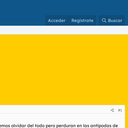
Acceder
Regístrate
Buscar
#1
demos olvidar del todo pero perduran en las antípodas de