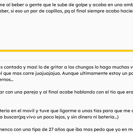
me al beber o gente que le sube de golpe y acaba en una amb
er, si eso un par de copillas, pq al final siempre acabo haci
 contado y mas! lo de gritar a los chungos lo hago muchas ve
y el que mas corre juajuajajua. Aunque ultimamente estoy un
rnos...
r con una pareja y al final acabe hablando con el tio que era g
ateria en el movil y tuve que ligarme a unas tias para que me
buscar(pq vivo un poco lejos, y sin dinero ni bateria...)
amenco con una tipa de 27 años que iba mas pedo que yo en me