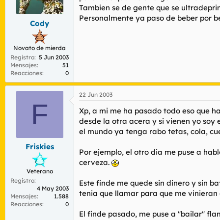
Tambien se de gente que se ultradepri
Personalmente ya paso de beber por beb
Cody
Novato de mierda
Registro
5 Jun 2003
Mensajes
51
Reacciones
0
22 Jun 2003
F
Xp, a mi me ha pasado todo eso que has
desde la otra acera y si vienen yo so
el mundo ya tenga rabo tetas, cola, cue
Friskies
Por ejemplo, el otro dia me puse a habla
cerveza.
Veterano
Registro
Este finde me quede sin dinero y sin b
4 May 2003
tenia que llamar para que me vinieran a 
Mensajes
1.588
Reacciones
0
El finde pasado, me puse a "bailar" fl