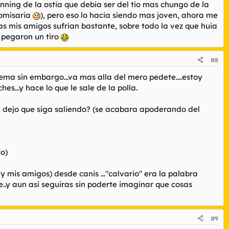
ning de la ostia que debia ser del tio mas chungo de la
comisaria
), pero eso lo hacia siendo mas joven, ahora me
 mis amigos sufrian bastante, sobre todo la vez que huia
e pegaron un tiro
#8
oblema sin embargo...va mas alla del mero pedete....estoy
es...y hace lo que le sale de la polla.
e dejo que siga saliendo? (se acabara apoderando del
yo)
 y mis amigos) desde canis ..."calvario" era la palabra
le..y aun asi seguiras sin poderte imaginar que cosas
#9