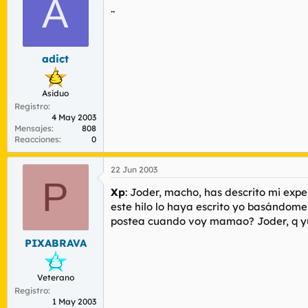
A
..
adict
Asiduo
Registro
4 May 2003
Mensajes
808
Reacciones
0
22 Jun 2003
P
Xp
: Joder, macho, has descrito mi expe
este hilo lo haya escrito yo basándome e
postea cuando voy mamao? Joder, q yuy
PIXABRAVA
Veterano
Registro
1 May 2003