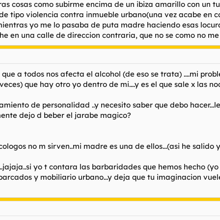
as cosas como subirme encima de un ibiza amarillo con un tun
s de tipo violencia contra inmueble urbano(una vez acabe en 
ientras yo me lo pasaba de puta madre haciendo esas locuras
oche en una calle de direccion contraria, que no se como no m
o que a todos nos afecta el alcohol (de eso se trata) ....mi pr
ces) que hay otro yo dentro de mi....y es el que sale x las noch
miento de personalidad ..y necesito saber que debo hacer...l
tamente dejo d beber el jarabe magico?
icologos no m sirven..mi madre es una de ellos...(asi he salido 
o...jajaja..si yo t contara las barbaridades que hemos hecho (yo
 aparcados y mobiliario urbano...y deja que tu imaginacion vue