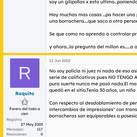
soy un gilipollas x esto ultimo...poniend
Hay muchas mas cosas ...pa hacer una p
una borrachera....que saco a otra perso
Se que como no aprenda a controlar pro
y ahora...la pregunta del millon es......
22 Jun 2003
R
No soy policía ni juez ni nada de eso
serie de calificativos pues NO TENGO 
pura suerte nunca me pasó nada.El mar
quedó en el sitio.Tenía 30 años, un ni
Roquito
Con respecto al desdoblamiento de per
Forero del todo a
intercambios de impresiones" con trans
cien
borracheras son equiparables a posesi
Registro
27 May 2003
Mensajes
117
Reacciones
0