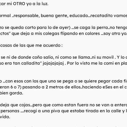
car mi OTRO yo a la luz.
normal ..responsable, buena gente, educado...recatadito vamos.
se queda corto para lo de ayer) ...se caga la perra..no tengo
os" que deja a mis colegas flipando en colores ...soy otro yo
 cosas de las que me acuerdo :
e ni de donde coño salio, ni como se llama..ni su movil . Y lo
eso era tan calladita" jajajajajaj . Por lo visto me la comi e
 ...con esos con los que uno se pega o se quiere pegar cada fin
s eran 6 o 7) pasando a 2 metros de ellos..haciendo eSes en el 
 bien gorda.
te deja que cojas...pero que como estan fuera no se van a ent
3 personas ....recogi a una piva que estaba tirada en la calle y
vida.