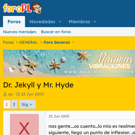
Foros
Novedades
Miembros
Nuevos mensajes
Buscar en foros
Foros
GENERAL
Foro General
Dr. Jekyll y Mr. Hyde
I
F
xp
22 Jun 2003
n
e
1
2
Sig.
i
c
c
h
i
a
22 Jun 2003
a
X
d
nas gente....os cuento...lo mio es realm
d
e
o
i
siguiente, llega un punto de inflexion 