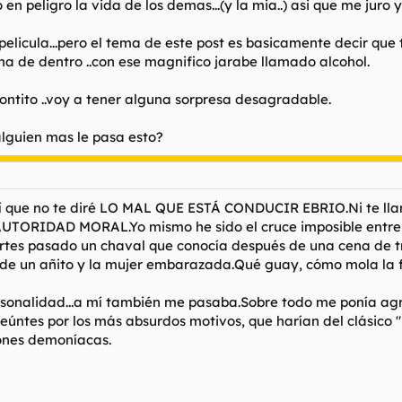
o en peligro la vida de los demas...(y la mia..) asi que me juro
elicula...pero el tema de este post es basicamente decir qu
na de dentro ..con ese magnifico jarabe llamado alcohol.
ntito ..voy a tener alguna sorpresa desagradable.
a alguien mas le pasa esto?
 así que no te diré LO MAL QUE ESTÁ CONDUCIR EBRIO.Ni te ll
AUTORIDAD MORAL.Yo mismo he sido el cruce imposible entre 
tes pasado un chaval que conocía después de una cena de tr
ño de un añito y la mujer embarazada.Qué guay, cómo mola la f
sonalidad...a mí también me pasaba.Sobre todo me ponía agr
eúntes por los más absurdos motivos, que harían del clásico 
ones demoníacas.