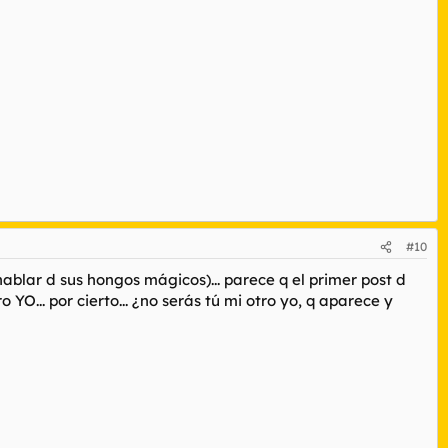
#10
hablar d sus hongos mágicos)... parece q el primer post d
YO... por cierto... ¿no serás tú mi otro yo, q aparece y