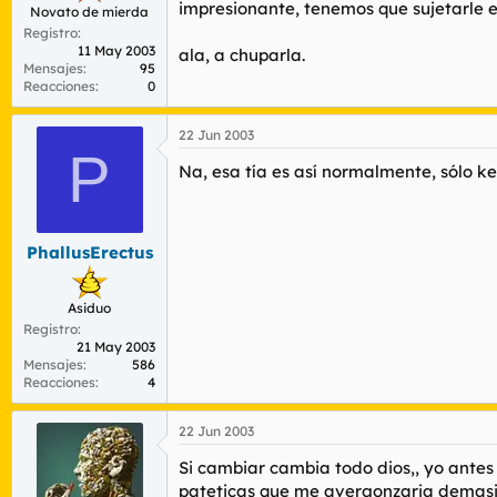
impresionante, tenemos que sujetarle e
Novato de mierda
Registro
11 May 2003
ala, a chuparla.
Mensajes
95
Reacciones
0
22 Jun 2003
P
Na, esa tía es así normalmente, sólo ke
PhallusErectus
Asiduo
Registro
21 May 2003
Mensajes
586
Reacciones
4
22 Jun 2003
Si cambiar cambia todo dios,, yo antes
pateticas que me avergonzaria demasia