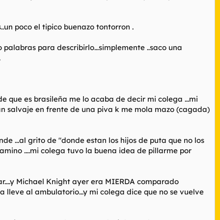
.un poco el tipico buenazo tontorron .
 palabras para describirlo...simplemente ..saco una
.
 de que es brasileña me lo acaba de decir mi colega ...mi
n plan salvaje en frente de una piva k me mola mazo (cagada)
de ...al grito de "donde estan los hijos de puta que no los
camino ....mi colega tuvo la buena idea de pillarme por
erar....y Michael Knight ayer era MIERDA comparado
 la lleve al ambulatorio...y mi colega dice que no se vuelve