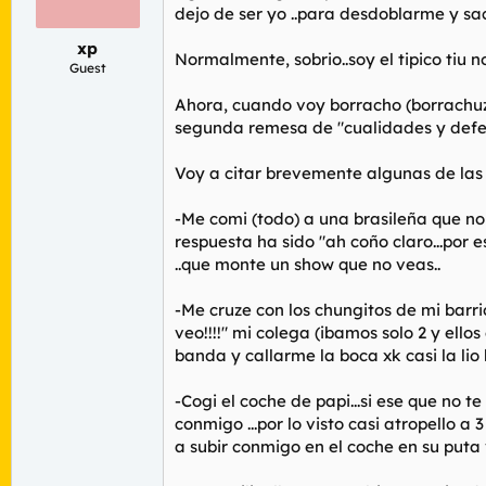
r
n
dejo de ser yo ..para desdoblarme y sa
d
i
xp
e
c
Normalmente, sobrio..soy el tipico tiu 
l
i
Guest
t
o
Ahora, cuando voy borracho (borrachuzo 
e
m
segunda remesa de "cualidades y defect
a
Voy a citar brevemente algunas de las
-Me comi (todo) a una brasileña que no s
respuesta ha sido "ah coño claro...por 
..que monte un show que no veas..
-Me cruze con los chungitos de mi barrio
veo!!!!" mi colega (ibamos solo 2 y ello
banda y callarme la boca xk casi la lio
-Cogi el coche de papi...si ese que no 
conmigo ...por lo visto casi atropello a 
a subir conmigo en el coche en su puta 