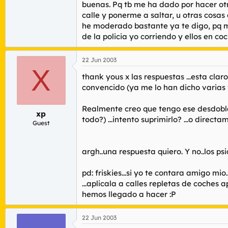
buenas. Pq tb me ha dado por hacer otr
calle y ponerme a saltar, u otras cosa
he moderado bastante ya te digo, pq m
de la policia yo corriendo y ellos en c
22 Jun 2003
X
thank yous x las respuestas ...esta clar
convencido (ya me lo han dicho varias ve
Realmente creo que tengo ese desdobla
xp
todo?) ...intento suprimirlo? ...o direc
Guest
argh..una respuesta quiero. Y no..los ps
pd: friskies...si yo te contara amigo mi
...aplicala a calles repletas de coches
hemos llegado a hacer :P
22 Jun 2003