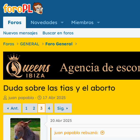
Foros
Novedades
Miembros
Nuevos mensajes
Buscar en foros
Foros
GENERAL
Foro General
Duda sobre las tias y el aborto
I
F
juan papablo
17 Abr 2025
n
e
Ant.
1
2
3
4
Sig.
i
c
c
h
i
a
20 Abr 2025
a
d
d
e
juan papablo rebuznó:
o
i