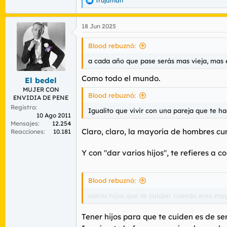
Trujamán
R
e
a
18 Jun 2025
c
c
i
Blood rebuznó:
o
n
a cada año que pase serás mas vieja, mas
e
s
Como todo el mundo.
El bedel
:
MUJER CON
Blood rebuznó:
ENVIDIA DE PENE
Registro
Igualito que vivir con una pareja que te ha
10 Ago 2011
Mensajes
12.254
Claro, claro, la mayoría de hombres cu
Reacciones
10.181
Y con "dar varios hijos", te refieres a
Blood rebuznó:
varios hijos que te cuidan cuando eres ma
Tener hijos para que te cuiden es de s