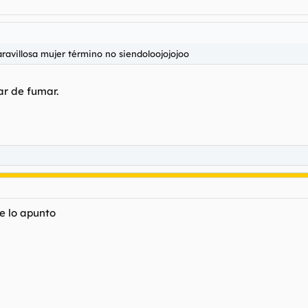
aravillosa mujer término no siendoloojojojoo
ar de fumar.
e lo apunto