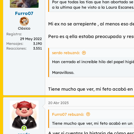
Por que todas las tias que han abortado se 
r
n
a la ultima que he visto a la Laura Escanes..
d
i
Furro07
e
c
l
i
Mi ex no se arrepiente , al menos eso 
t
o
Clásico
e
Registro
m
Pero es q ella estaba preocupada y resu
29 May 2022
a
Mensajes
3.190
Reacciones
3.551
serdo rebuznó:
Han cerrado el increíble hilo del papel hig
Maravilloso.
Tiene mucho que ver, mi feto acabó en 
20 Abr 2025
Furro07 rebuznó:
Tiene mucho que ver, mi feto acabó en un p
A ver si cuentas la historia de cómo es