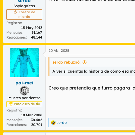
serdo
Soplagaitas
Forero de
mierda
Registro
15 May 2013
Mensajes
31.167
Reacciones
48.144
20 Abr 2025
serdo rebuznó:
A ver si cuentas la historia de cómo esa m
pai-mei
Creo que pretendía que furro pagara la 
Muerto por dentro
Puto asco de tío
Registro
18 Mar 2006
Mensajes
38.482
serdo
R
Reacciones
30.701
e
a