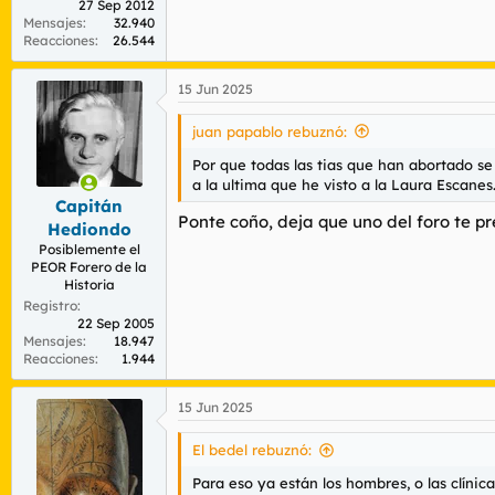
27 Sep 2012
Mensajes
32.940
Reacciones
26.544
15 Jun 2025
juan papablo rebuznó:
Por que todas las tias que han abortado se 
a la ultima que he visto a la Laura Escanes..
Capitán
Ponte coño, deja que uno del foro te p
Hediondo
Posiblemente el
PEOR Forero de la
Historia
Registro
22 Sep 2005
Mensajes
18.947
Reacciones
1.944
15 Jun 2025
El bedel rebuznó:
Para eso ya están los hombres, o las clínic