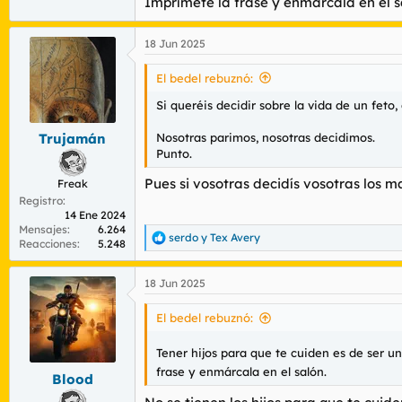
Imprímete la frase y enmárcala en el s
18 Jun 2025
El bedel rebuznó:
Si queréis decidir sobre la vida de un feto
Nosotras parimos, nosotras decidimos.
Trujamán
Punto.
Pues si vosotras decidís vosotras los m
Freak
Registro
14 Ene 2024
Mensajes
6.264
serdo
y
Tex Avery
R
Reacciones
5.248
e
a
18 Jun 2025
c
c
i
El bedel rebuznó:
o
n
Tener hijos para que te cuiden es de ser 
e
frase y enmárcala en el salón.
s
Blood
: