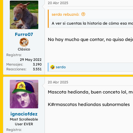
20 Abr 2025
c
c
i
serdo rebuznó:
o
n
A ver si cuentas la historia de cómo esa m
e
s
Furro07
:
No hay mucho que contar, no quiso dej
Clásico
Registro
29 May 2022
Mensajes
3.190
serdo
R
Reacciones
3.551
e
a
20 Abr 2025
c
c
Mascota hedionda, buen conceto lol, m
i
o
n
K#rmascotas hediondas subnormales
e
s
ignaciofdez
:
Most Scrolleable
User EVER
Registro