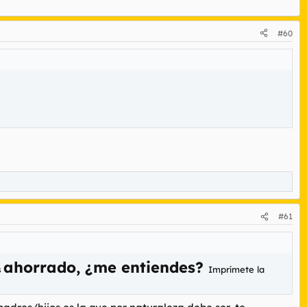
#60
#61
ahorrado, ¿me entiendes?
s
Imprímete la