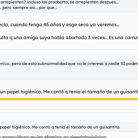
arrepienten? incluso las proaborto, se arrepienten despues...
 pero siempre asi... por que...
decía, cuando tenga 45 años y esge seca ya veremos...
lta q una amiga suya había abortado 3 veces... Es una carruse
iénico...pero de esta subnormalidad que no le interesa a nadie SÍ pode
un papel higiénico. Me contó q tenía el tamaño de un guisanti
apel higiénico. Me contó q tenía el tamaño de un guisantito.
a maravillosa mujer término no siendoloojojojoo