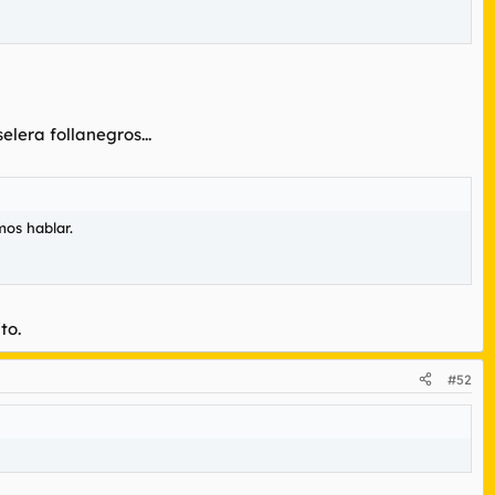
lera follanegros...
mos hablar.
to.
#52