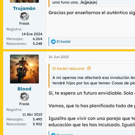
una tuvo uno. Jejjjejejej
Trujamán
Gracias por enseñarnos el auténtico si
Freak
Registro
14 Ene 2024
Mensajes
6.264
El bedel
R
Reacciones
5.248
e
a
16 Jun 2025
c
c
i
El bedel rebuznó:
o
n
A mi apenas me afectará esa involución len
e
tendré hijos por los que temer. Cosas de plan
s
Blood
:
Si, te espera un futuro envidiable. Sol
Freak
Vamos, que lo has planificado todo de 
Registro
11 Abr 2010
Igualito que vivir con una pareja que 
Mensajes
5.495
Reacciones
5.902
educación que les has inculcado. Iguali