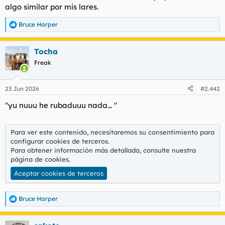
algo similar por mis lares.
Bruce Harper
R
e
a
Tocha
c
c
Freak
i
o
n
23 Jun 2026
#2.442
e
s
"yu nuuu he rubaduuu nada... "
:
Para ver este contenido, necesitaremos su consentimiento para
configurar cookies de terceros.
Para obtener información más detallada, consulte nuestra
página de cookies
.
Aceptar cookies de terceros
Bruce Harper
R
e
a