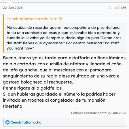
o
n
22 Jun 2026
#2.439
e
s
CenobitaBorracho rebuznó:
:
Me acabas de recordar que mi ex-compañera de piso italiana
tenía una camiseta de esas y que la llevaba bien apretadita y
cuando la llevaba yo siempre le decía algo en plan "Como eres
del staff tienes que ayudarnos." Por dentro pensaba "I'd stuff
you right now."
Bueno, ahora ya es tarde para estoffarla en finas láminas
de ajo cortadas con cuchilla de afeitar y llenarle el coño
de lefa guanche, que al mezclarse con el pomodoro
sanguinolento de su regla diese reultado en una vera e
gostosa bolognesa di rechupette.
Penne rigate alla goldfellas.
Si aún hubieras guardado el número la podrías haber
invitado en trocitos al congelador de tu mansión
tinerfeña.
Editado cobardemente:
22 Jun 2026
CenobitaBorracho
R
e