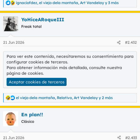
ignaciofdez
,
el viejo dela montaña
,
Art Vandelay
y 3 más
R
e
a
YoHiceARoqueIII
c
c
Freak total
i
o
n
21 Jun 2026
#2.432
e
s
:
Para ver este contenido, necesitaremos su consentimiento para
configurar cookies de terceros.
Para obtener información más detallada, consulte nuestra
página de cookies
.
Aceptar cookies de terceros
el viejo dela montaña
,
Relativo
,
Art Vandelay
y 2 más
R
e
a
En plan!!
c
c
Clásico
i
o
n
21 Jun 2026
#2.433
e