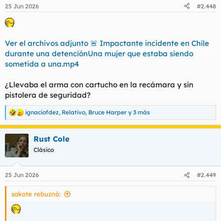
25 Jun 2026
#2.448
Ver el archivos adjunto 🚨 Impactante incidente en Chile
durante una detenciónUna mujer que estaba siendo
sometida a una.mp4
¿Llevaba el arma con cartucho en la recámara y sin
pistolera de seguridad?
ignaciofdez
,
Relativo
,
Bruce Harper
y 3 más
R
e
a
Rust Cole
c
c
Clásico
i
o
n
25 Jun 2026
#2.449
e
s
sakote rebuznó:
: