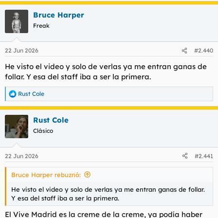
a
Bruce Harper
c
c
Freak
i
o
n
22 Jun 2026
#2.440
e
s
He visto el video y solo de verlas ya me entran ganas de
:
follar. Y esa del staff iba a ser la primera.
Rust Cole
R
e
a
Rust Cole
c
c
Clásico
i
o
n
22 Jun 2026
#2.441
e
s
Bruce Harper rebuznó:
:
He visto el video y solo de verlas ya me entran ganas de follar.
Y esa del staff iba a ser la primera.
El Vive Madrid es la creme de la creme, ya podía haber