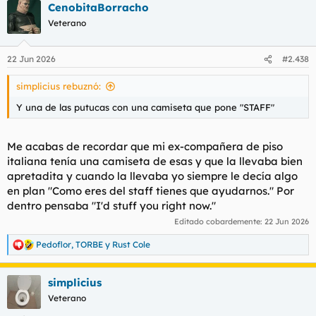
CenobitaBorracho
c
c
Veterano
i
o
n
22 Jun 2026
#2.438
e
s
simplicius rebuznó:
:
Y una de las putucas con una camiseta que pone "STAFF"
Me acabas de recordar que mi ex-compañera de piso
italiana tenía una camiseta de esas y que la llevaba bien
apretadita y cuando la llevaba yo siempre le decía algo
en plan "Como eres del staff tienes que ayudarnos." Por
dentro pensaba "I'd stuff you right now."
Editado cobardemente:
22 Jun 2026
Pedoflor
,
TORBE
y
Rust Cole
R
e
a
simplicius
c
c
Veterano
i