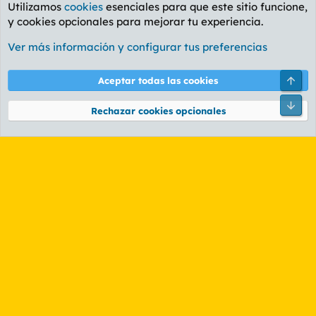
Utilizamos
cookies
esenciales para que este sitio funcione,
y cookies opcionales para mejorar tu experiencia.
Foro General
Ver más información y configurar tus preferencias
Cookies
PL OLDSTYLE AMARILLO
Cambiar fuente
Español (ES)
Arri
Aceptar todas las cookies
Contáctanos
Términos y reglas
Política de privacidad
Ayuda
R
Pie
S
Rechazar cookies opcionales
S
®
Community platform by XenForo
© 2010-2026 XenForo Ltd.