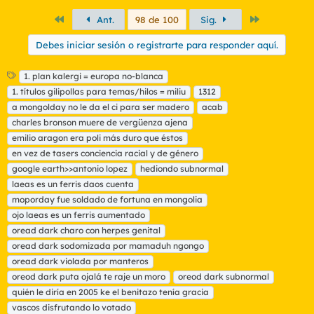
Primero
Último
Ant.
98 de 100
Sig.
Debes iniciar sesión o registrarte para responder aquí.
E
1. plan kalergi = europa no-blanca
t
1. títulos gilipollas para temas/hilos = miliu
1312
i
a mongolday no le da el ci para ser madero
acab
q
charles bronson muere de vergüenza ajena
u
emilio aragon era poli más duro que éstos
e
t
en vez de tasers conciencia racial y de género
a
google earth>>antonio lopez
hediondo subnormal
s
laeas es un ferris daos cuenta
moporday fue soldado de fortuna en mongolia
ojo laeas es un ferris aumentado
oread dark charo con herpes genital
oread dark sodomizada por mamaduh ngongo
oread dark violada por manteros
oreod dark puta ojalá te raje un moro
oreod dark subnormal
quién le diría en 2005 ke el benitazo tenía gracia
vascos disfrutando lo votado