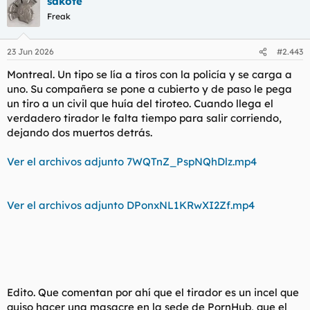
sakote
c
c
Freak
i
o
n
23 Jun 2026
#2.443
e
s
Montreal. Un tipo se lía a tiros con la policía y se carga a
:
uno. Su compañera se pone a cubierto y de paso le pega
un tiro a un civil que huía del tiroteo. Cuando llega el
verdadero tirador le falta tiempo para salir corriendo,
dejando dos muertos detrás.
Ver el archivos adjunto 7WQTnZ_PspNQhDlz.mp4
Ver el archivos adjunto DPonxNL1KRwXI2Zf.mp4
Edito. Que comentan por ahí que el tirador es un incel que
quiso hacer una masacre en la sede de PornHub, que el