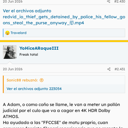
20 Jun 2026
#2.430
e
s
Ver el archivos adjunto
:
redvid_io_thief_gets_detained_by_police_his_fellow_go
ons_steal_the_purse_anyway_🤯.mp4
Travelord
R
e
a
YoHiceARoqueIII
c
c
Freak total
i
o
n
20 Jun 2026
#2.431
e
s
Sonic88 rebuznó:
:
Ver el archivos adjunto 223054
A Adam, o como coño se llame, le van a meter un pollón
judicial por el culo que va a cagar en 4K HDR Dolby
ATMOS.
Ha ayudado a las "FFCCSE" de motu proprio, cuan