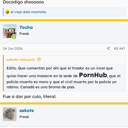
Docodigo shoooooo
el viejo dela montaña
R
e
a
Tocha
c
c
Freak
i
o
n
24 Jun 2026
#2.447
e
s
sakote rebuznó:
:
Edito. Que comentan por ahí que el tirador es un incel que
PornHub
quiso hacer una masacre en la sede de
,
que el
policía muerto es moro y que el civil muerto por la policía un
rabino. Canadá es una broma de país.
Fue a dar por culo, literal.
sakote
Freak