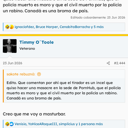
policía muerto es moro y que el civil muerto por la policía
un rabino. Canadá es una broma de país.
Editado cobardemente:
23 Jun 2026
ignaciofdez
,
Bruce Harper
,
CenobitaBorracho
y 5 más
R
e
a
Timmy O´Toole
c
c
Veterano
i
o
n
23 Jun 2026
#2.444
e
s
sakote rebuznó:
:
Edito. Que comentan por ahí que el tirador es un incel que
quiso hacer una masacre en la sede de PornHub, que el policía
muerto es moro y que el civil muerto por la policía un rabino.
Canadá es una broma de país.
Creo que me voy a masturbar.
Venisio
,
YoHiceARoqueIII
,
simplicius
y 1 persona más
R