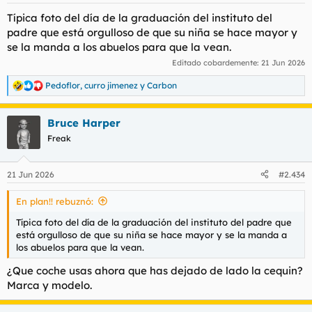
s
Típica foto del día de la graduación del instituto del
:
padre que está orgulloso de que su niña se hace mayor y
se la manda a los abuelos para que la vean.
Editado cobardemente:
21 Jun 2026
Pedoflor
,
curro jimenez
y
Carbon
R
e
a
Bruce Harper
c
c
Freak
i
o
n
21 Jun 2026
#2.434
e
s
En plan!! rebuznó:
:
Típica foto del día de la graduación del instituto del padre que
está orgulloso de que su niña se hace mayor y se la manda a
los abuelos para que la vean.
¿Que coche usas ahora que has dejado de lado la cequin?
Marca y modelo.