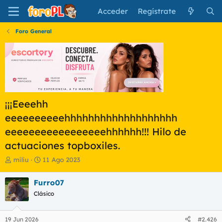
Acceder
Regístrate
Foro General
¡¡¡Eeeehh
eeeeeeeeeehhhhhhhhhhhhhhhhhhh
eeeeeeeeeeeeeeeeehhhhhh!!! Hilo de
actuaciones topboxiles.
I
F
miliu
11 Ago 2023
n
e
i
c
Furro07
c
h
Clásico
i
a
a
d
d
e
19 Jun 2026
#2.426
o
i