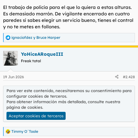
El trabajo de policía para el que lo quiera a estas alturas.
Es demasiado marrón. De vigilante encerrado en cuatro
paredes sí sabes elegir un servicio bueno, tienes el control
y no te metes en follones.
ignaciofdez
y
Bruce Harper
R
e
a
YoHiceARoqueIII
c
c
Freak total
i
o
n
19 Jun 2026
#2.428
e
s
:
Para ver este contenido, necesitaremos su consentimiento para
configurar cookies de terceros.
Para obtener información más detallada, consulte nuestra
página de cookies
.
Aceptar cookies de terceros
Timmy O´Toole
R