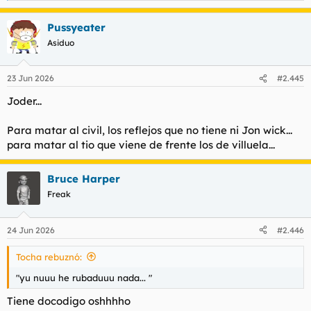
e
a
Pussyeater
c
c
Asiduo
i
o
n
23 Jun 2026
#2.445
e
s
Joder...
:
Para matar al civil, los reflejos que no tiene ni Jon wick...
para matar al tio que viene de frente los de villuela...
Bruce Harper
Freak
24 Jun 2026
#2.446
Tocha rebuznó:
"yu nuuu he rubaduuu nada... "
Tiene docodigo oshhhho