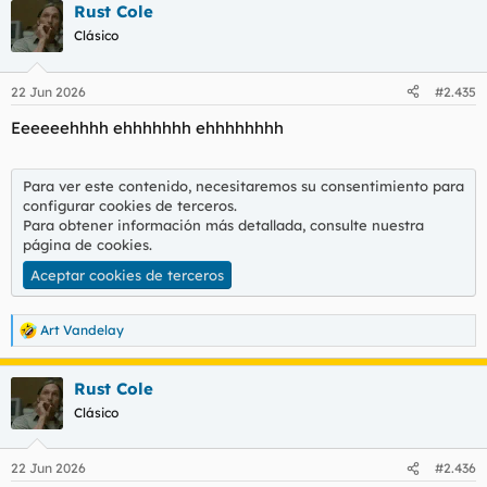
Rust Cole
Clásico
22 Jun 2026
#2.435
Eeeeeehhhh ehhhhhhh ehhhhhhhh
Para ver este contenido, necesitaremos su consentimiento para
configurar cookies de terceros.
Para obtener información más detallada, consulte nuestra
página de cookies
.
Aceptar cookies de terceros
Art Vandelay
R
e
a
Rust Cole
c
c
Clásico
i
o
n
22 Jun 2026
#2.436
e