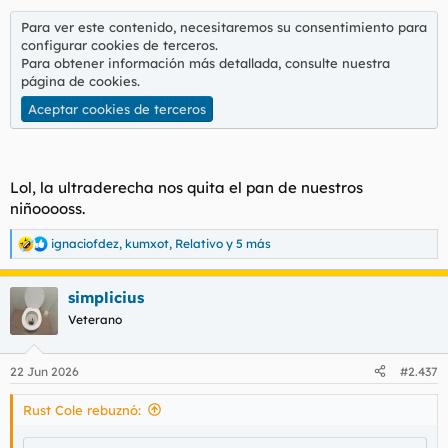
s
:
Para ver este contenido, necesitaremos su consentimiento para
configurar cookies de terceros.
Para obtener información más detallada, consulte nuestra
página de cookies
.
Aceptar cookies de terceros
Lol, la ultraderecha nos quita el pan de nuestros
niñooooss.
ignaciofdez
,
kumxot
,
Relativo
y 5 más
R
e
a
simplicius
c
c
Veterano
i
o
n
22 Jun 2026
#2.437
e
s
Rust Cole rebuznó:
: