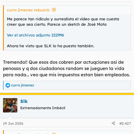
r
n
curro jimenez rebuznó:
d
i
e
c
Me parece tan ridículo y surrealista el vídeo que me cuesta
l
i
creer que sea cierto. Parece un sketch de José Mota
t
o
e
Ver el archivos adjunto 222996
m
a
Ahora he visto que SLK lo ha puesto también.
Tremendo!! Que esos dos cobren por actuqciones asi de
penosas y q dos ciudadanos random se jueguen la vida
para nada... veo que mis impuestos estan bien empleados.
curro jimenez
R
e
a
Slk
c
c
Extremadamente Imbécil
i
o
n
19 Jun 2026
#2.427
e
s