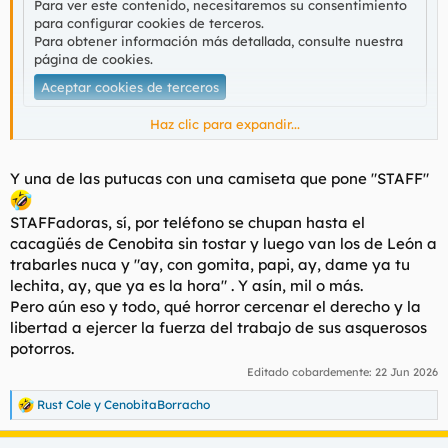
Para ver este contenido, necesitaremos su consentimiento
para configurar cookies de terceros.
Para obtener información más detallada, consulte nuestra
página de cookies
.
Aceptar cookies de terceros
Haz clic para expandir...
Lol, la ultraderecha nos quita el pan de nuestros niñooooss.
Y una de las putucas con una camiseta que pone "STAFF"
STAFFadoras, sí, por teléfono se chupan hasta el
cacagüés de Cenobita sin tostar y luego van los de León a
trabarles nuca y "ay, con gomita, papi, ay, dame ya tu
lechita, ay, que ya es la hora" . Y asín, mil o más.
Pero aún eso y todo, qué horror cercenar el derecho y la
libertad a ejercer la fuerza del trabajo de sus asquerosos
potorros.
Editado cobardemente:
22 Jun 2026
Rust Cole
y
CenobitaBorracho
R
e
a