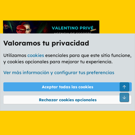
Valoramos tu privacidad
Utilizamos
cookies
esenciales para que este sitio funcione,
y cookies opcionales para mejorar tu experiencia.
Foro Deportes
Ver más información y configurar tus preferencias
Cookies
PL OLDSTYLE AMARILLO
Cambiar fuente
Español (ES)
Arri
Aceptar todas las cookies
Contáctanos
Términos y reglas
Política de privacidad
Ayuda
R
Pie
S
Rechazar cookies opcionales
S
®
Community platform by XenForo
© 2010-2026 XenForo Ltd.