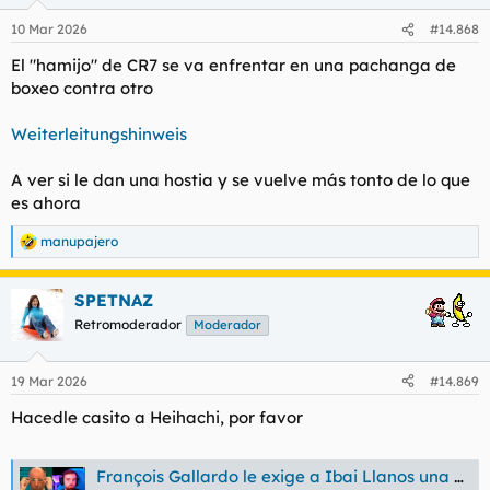
o
n
10 Mar 2026
#14.868
e
s
El "hamijo" de CR7 se va enfrentar en una pachanga de
:
boxeo contra otro
Weiterleitungshinweis
A ver si le dan una hostia y se vuelve más tonto de lo que
es ahora
manupajero
R
e
a
SPETNAZ
c
c
Retromoderador
Moderador
i
o
n
19 Mar 2026
#14.869
e
s
Hacedle casito a Heihachi, por favor
:
François Gallardo le exige a Ibai Llanos una compensación por usar su eslogan "Fin boom y si no, desmiéntemelo"