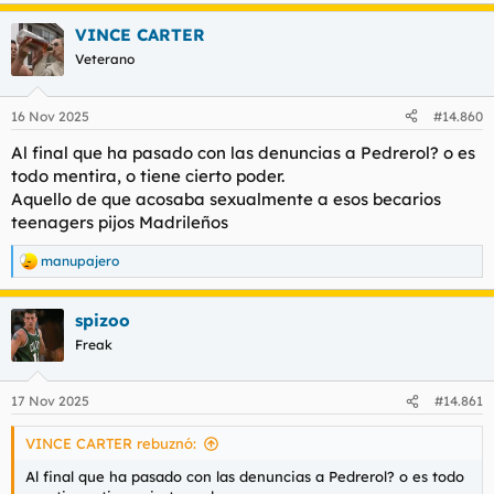
e
a
VINCE CARTER
c
c
Veterano
i
o
n
16 Nov 2025
#14.860
e
s
Al final que ha pasado con las denuncias a Pedrerol? o es
:
todo mentira, o tiene cierto poder.
Aquello de que acosaba sexualmente a esos becarios
teenagers pijos Madrileños
manupajero
R
e
a
spizoo
c
c
Freak
i
o
n
17 Nov 2025
#14.861
e
s
VINCE CARTER rebuznó:
:
Al final que ha pasado con las denuncias a Pedrerol? o es todo