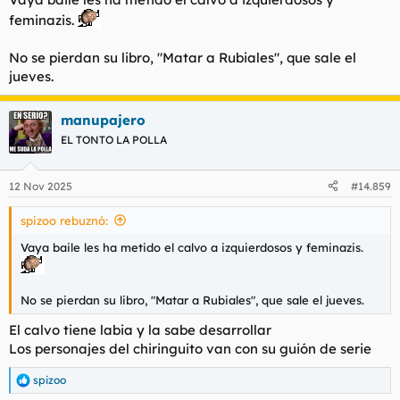
feminazis.
No se pierdan su libro,
"Matar a Rubiales",
que sale el
jueves.
manupajero
EL TONTO LA POLLA
12 Nov 2025
#14.859
spizoo rebuznó:
Vaya baile les ha metido el calvo a izquierdosos y feminazis.
No se pierdan su libro,
"Matar a Rubiales",
que sale el jueves.
El calvo tiene labia y la sabe desarrollar
Los personajes del chiringuito van con su guión de serie
spizoo
R