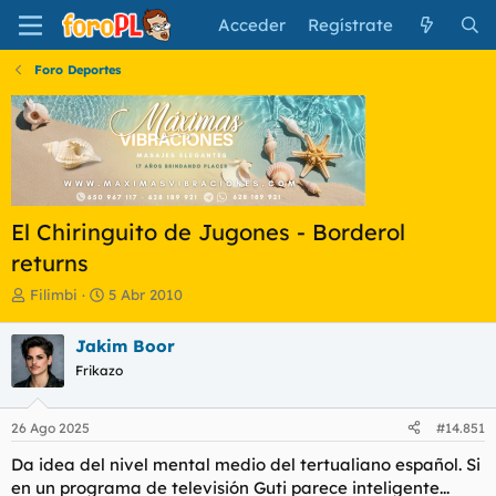
Acceder
Regístrate
Foro Deportes
El Chiringuito de Jugones - Borderol
returns
I
F
Filimbi
5 Abr 2010
n
e
i
c
Jakim Boor
c
h
Frikazo
i
a
a
d
d
e
26 Ago 2025
#14.851
o
i
r
n
Da idea del nivel mental medio del tertualiano español. Si
d
i
en un programa de televisión Guti parece inteligente...
e
c