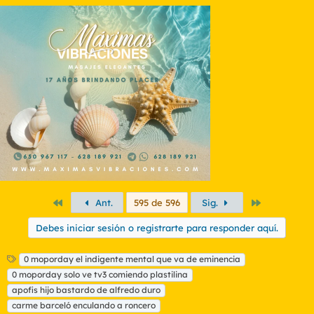
Primero
Último
Ant.
595 de 596
Sig.
Debes iniciar sesión o registrarte para responder aquí.
E
0 moporday el indigente mental que va de eminencia
t
0 moporday solo ve tv3 comiendo plastilina
i
apofis hijo bastardo de alfredo duro
q
carme barceló enculando a roncero
u