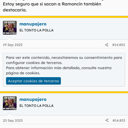
Estoy seguro que si sacan a Ramoncín también
l
i
destacaría.
t
o
e
m
manupajero
a
EL TONTO LA POLLA
19 Sep 2025
#14.852
Para ver este contenido, necesitaremos su consentimiento para
configurar cookies de terceros.
Para obtener información más detallada, consulte nuestra
página de cookies
.
Aceptar cookies de terceros
manupajero
EL TONTO LA POLLA
20 Sep 2025
#14.853