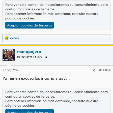
Para ver este contenido, necesitaremos su consentimiento para
configurar cookies de terceros.
Para obtener información más detallada, consulte nuestra
página de cookies
.
Aceptar cookies de terceros
spizoo
R
e
a
manupajero
c
c
EL TONTO LA POLLA
i
o
n
27 Sep 2025
#14.854
e
s
Ya tienen excusa los madridistas . . . .
:
Para ver este contenido, necesitaremos su consentimiento para
configurar cookies de terceros.
Para obtener información más detallada, consulte nuestra
página de cookies
.
Aceptar cookies de terceros