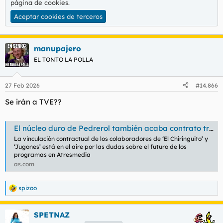
página de cookies
.
Aceptar cookies de terceros
manupajero
EL TONTO LA POLLA
27 Feb 2026
#14.866
Se irán a TVE??
El núcleo duro de Pedrerol también acaba contrato tras el Mundial y reina la “incertidumbre”
La vinculación contractual de los colaboradores de ‘El Chiringuito’ y
‘Jugones’ está en el aire por las dudas sobre el futuro de los
programas en Atresmedia
as.com
spizoo
R
e
a
SPETNAZ
c
c