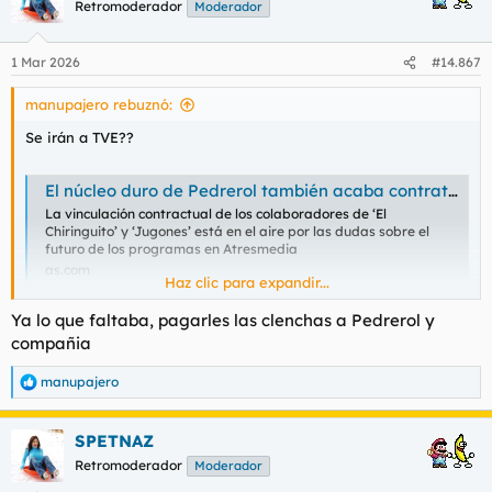
Retromoderador
Moderador
i
o
n
1 Mar 2026
#14.867
e
s
manupajero rebuznó:
:
Se irán a TVE??
El núcleo duro de Pedrerol también acaba contrato tras el Mundial y reina la “incertidumbre”
La vinculación contractual de los colaboradores de ‘El
Chiringuito’ y ‘Jugones’ está en el aire por las dudas sobre el
futuro de los programas en Atresmedia
as.com
Haz clic para expandir...
Ya lo que faltaba, pagarles las clenchas a Pedrerol y
compañia
manupajero
R
e
a
SPETNAZ
c
c
Retromoderador
Moderador
i