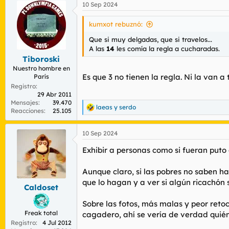
10 Sep 2024
c
c
i
kumxot rebuznó:
o
n
Que si muy delgadas, que si travelos...
e
A las
14
les comía la regla a cucharadas.
s
Tiboroski
:
Nuestro hombre en
Es que 3 no tienen la regla. Ni la van a t
París
Registro
29 Abr 2011
Mensajes
39.470
laeas
y
serdo
R
Reacciones
25.105
e
a
10 Sep 2024
c
c
Exhibir a personas como si fueran puto
i
o
n
Aunque claro, si las pobres no saben ha
e
que lo hagan y a ver si algún ricachón 
s
Caldoset
:
Sobre las fotos, más malas y peor reto
Freak total
cagadero, ahí se vería de verdad quién
Registro
4 Jul 2012