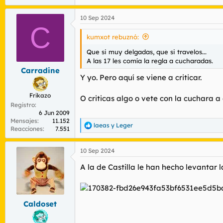
PROVINCIAS VASCONGADAS
10 Sep 2024
Ver el archivos adjunto 170734
C
kumxot rebuznó:
MANDRIL
Que si muy delgadas, que si travelos...
Ver el archivos adjunto 170735
A las 17 les comía la regla a cucharadas.
Carradine
Y yo. Pero aquí se viene a criticar.
CASTILLA THE BEST (EL HORREUR)
Ver el archivos adjunto 170736
Frikazo
O criticas algo o vete con la cuchara a
Registro
6 Jun 2009
EXTREMA Y DURA, PERO NO POR ÉSTA
Mensajes
11.152
laeas
y
Leger
R
Reacciones
7.551
Ver el archivos adjunto 170737
e
a
10 Sep 2024
c
SATÁN DER
c
Ver el archivos adjunto 170738
A la de Castilla le han hecho levantar
i
o
n
NEW CASTILLA
e
s
Ver el archivos adjunto 170739
Caldoset
: