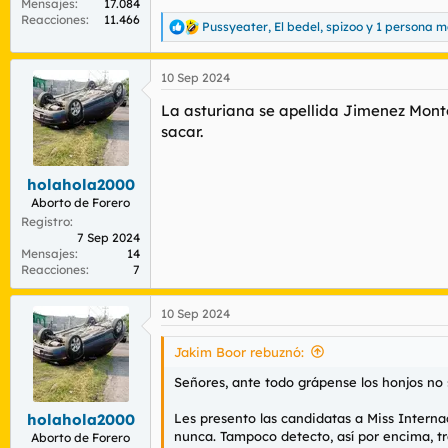
Mensajes
17.084
Reacciones
11.466
Pussyeater
,
El bedel
,
spizoo
y 1 persona m
R
e
a
10 Sep 2024
c
c
La asturiana se apellida Jimenez Mont
i
o
sacar.
n
e
s
holahola2000
:
Aborto de Forero
Registro
7 Sep 2024
Mensajes
14
Reacciones
7
10 Sep 2024
Jakim Boor rebuznó:
Señores, ante todo grápense los honjos no s
Les presento las candidatas a Miss Interna
holahola2000
nunca. Tampoco detecto, así por encima, tra
Aborto de Forero