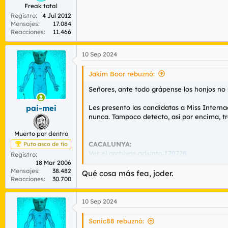
FERRISLANDIA. NO LLEGA A 6. O SÍ...
Freak total
Ver el archivos adjunto 170740
Registro
4 Jul 2012
Mensajes
17.084
Reacciones
11.466
PATERALANDIA MUYAYA
Ver el archivos adjunto 170742
10 Sep 2024
Jakim Boor rebuznó:
TIERRA DE PELAYO. Se llama Sinaí, será 
Ver el archivos adjunto 170743
Señores, ante todo grápense los honjos no s
Les presento las candidatas a Miss Interna
pai-mei
ANDASULÍA
nunca. Tampoco detecto, así por encima, tra
Ver el archivos adjunto 170745
Muerto por dentro
CACALUNYA:
Puto asco de tío
TIERRA DE LA VIRGEN DEL PILAR
Ver el archivos adjunto 170728
Registro
Ver el archivos adjunto 170746
18 Mar 2006
Mensajes
38.482
Qué cosa más fea, joder.
Reacciones
30.700
MELILLA
Más información sobre las potrancas aquí:
Ver el archivos adjunto 170729
10 Sep 2024
Todas las candidatas a 'Mi
ILLAS BALLEARICAS
Sonic88 rebuznó:
Este fin de semana tiene lugar e
Ver el archivos adjunto 170730