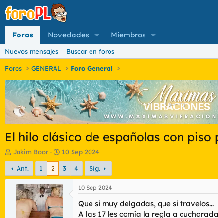
Foros
Novedades
Miembros
Nuevos mensajes
Buscar en foros
Foros
GENERAL
Foro General
El hilo clásico de españolas con piso
I
F
Jakim Boor
10 Sep 2024
n
e
Ant.
1
2
3
4
Sig.
i
c
c
h
i
a
10 Sep 2024
a
d
Que si muy delgadas, que si travelos...
d
e
o
i
A las 17 les comía la regla a cucharada