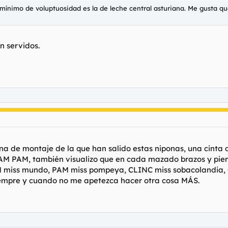
as candidatas que optan a la victoria.
mínimo de voluptuosidad es la de leche central asturiana. Me gusta qu
n servidos.
na de montaje de la que han salido estas niponas, una cinta
PAM PAM, también visualizo que en cada mazado brazos y p
M miss mundo, PAM miss pompeya, CLINC miss sobacolandia, CL
iempre y cuando no me apetezca hacer otra cosa MÁS.