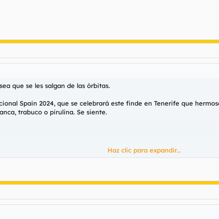
por eso que tiene algo de tetas la hechicera malamut.
ea que se les salgan de las órbitas.
cional Spain 2024, que se celebrará este finde en Tenerife que hermos
nca, trabuco o pirulina. Se siente.
Haz clic para expandir...
ss International Spain 2024'
l esperado certamen de Miss International Spain 2024 en