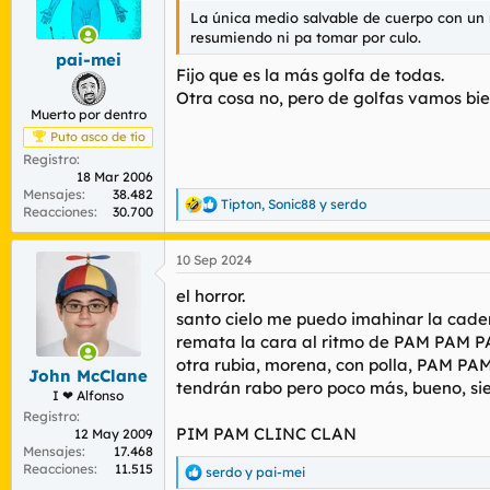
Tenerife y estas son las guapísim
La única medio salvable de cuerpo con un 
www.libertaddigital.com
resumiendo ni pa tomar por culo.
NAFARROAK
pai-mei
Fijo que es la más golfa de todas.
Ver el archivos adjunto 170731
Otra cosa no, pero de golfas vamos bie
Muerto por dentro
GALLAECIA
Puto asco de tío
Ver el archivos adjunto 170732
Registro
18 Mar 2006
Mensajes
38.482
Tipton
,
Sonic88
y
serdo
R
Reacciones
30.700
LA RIOJA
e
Ver el archivos adjunto 170733
a
10 Sep 2024
c
c
PROVINCIAS VASCONGADAS
el horror.
i
Ver el archivos adjunto 170734
o
santo cielo me puedo imahinar la cade
n
remata la cara al ritmo de PAM PAM 
e
otra rubia, morena, con polla, PAM PA
s
MANDRIL
John McClane
tendrán rabo pero poco más, bueno, s
:
Ver el archivos adjunto 170735
I ❤ Alfonso
Registro
PIM PAM CLINC CLAN
12 May 2009
CASTILLA THE BEST (EL HORREUR)
Mensajes
17.468
Ver el archivos adjunto 170736
Reacciones
11.515
serdo
y
pai-mei
R