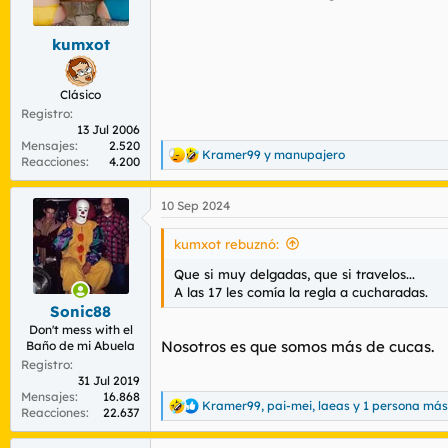
r
n
d
i
kumxot
e
c
l
i
t
o
Clásico
e
Registro
m
13 Jul 2006
a
Mensajes
2.520
Kramer99
y
manupajero
R
Reacciones
4.200
e
a
10 Sep 2024
c
c
i
kumxot rebuznó:
o
n
Que si muy delgadas, que si travelos...
e
A las 17 les comía la regla a cucharadas.
s
Sonic88
:
Don't mess with el
Nosotros es que somos más de cucas.
Baño de mi Abuela
Registro
31 Jul 2019
Mensajes
16.868
Kramer99
,
pai-mei
,
laeas
y 1 persona más
R
Reacciones
22.637
e
a