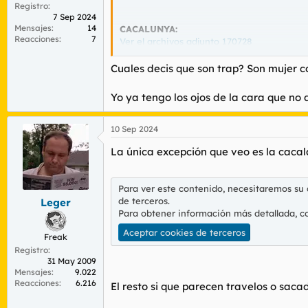
Registro
7 Sep 2024
Mensajes
14
CACALUNYA:
Reacciones
7
Ver el archivos adjunto 170728
Cuales decis que son trap? Son mujer 
MELILLA
Ver el archivos adjunto 170729
Yo ya tengo los ojos de la cara que no 
ILLAS BALLEARICAS
10 Sep 2024
Ver el archivos adjunto 170730
La única excepción que veo es la cacal
NAFARROAK
Para ver este contenido, necesitaremos su
Ver el archivos adjunto 170731
de terceros.
Leger
Para obtener información más detallada, c
GALLAECIA
Aceptar cookies de terceros
Freak
Ver el archivos adjunto 170732
Registro
31 May 2009
Mensajes
9.022
LA RIOJA
Reacciones
6.216
El resto si que parecen travelos o saca
Ver el archivos adjunto 170733