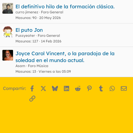
El definitivo hilo de la formación clásica.
curro jimenez
Foro General
Masunos
90
20 May 2026
El puto Jon
Pussyeater
Foro General
Masunos
127
14 Feb 2026
Joyce Carol Vincent, o la paradoja de la
soledad en el mundo actual.
Asam
Foro Música
Masunos
13
Viernes a las 05:09
Facebook
X
Bluesky
LinkedIn
Reddit
Pinterest
Tumblr
WhatsA
Em
Compartir:
Enlace