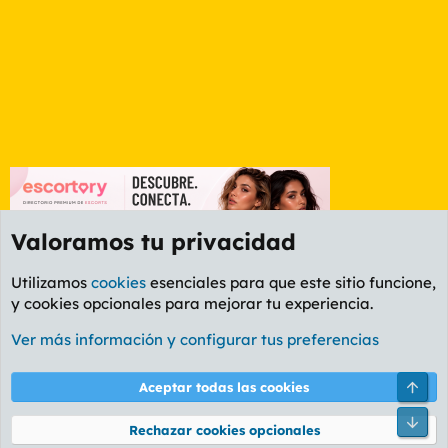
Valoramos tu privacidad
Utilizamos
cookies
esenciales para que este sitio funcione,
y cookies opcionales para mejorar tu experiencia.
Foro General
Ver más información y configurar tus preferencias
Cookies
PL OLDSTYLE AMARILLO
Cambiar fuente
Español (ES)
Arri
Aceptar todas las cookies
Contáctanos
Términos y reglas
Política de privacidad
Ayuda
R
Pie
S
Rechazar cookies opcionales
S
®