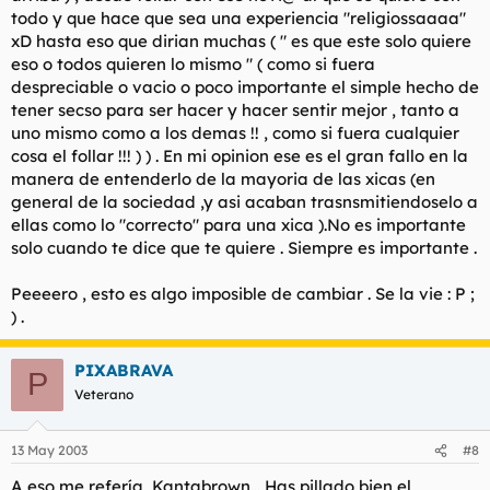
todo y que hace que sea una experiencia "religiossaaaa"
xD hasta eso que dirian muchas ( " es que este solo quiere
eso o todos quieren lo mismo " ( como si fuera
despreciable o vacio o poco importante el simple hecho de
tener secso para ser hacer y hacer sentir mejor , tanto a
uno mismo como a los demas !! , como si fuera cualquier
cosa el follar !!! ) ) . En mi opinion ese es el gran fallo en la
manera de entenderlo de la mayoria de las xicas (en
general de la sociedad ,y asi acaban trasnsmitiendoselo a
ellas como lo "correcto" para una xica ).No es importante
solo cuando te dice que te quiere . Siempre es importante .
Peeeero , esto es algo imposible de cambiar . Se la vie : P ;
) .
PIXABRAVA
P
Veterano
13 May 2003
#8
A eso me refería, Kantabrown... Has pillado bien el