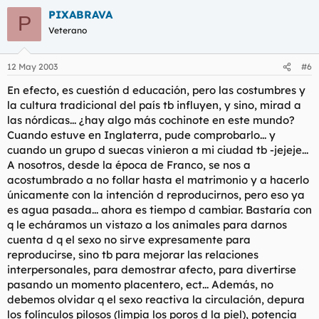
PIXABRAVA
P
Veterano
12 May 2003
#6
En efecto, es cuestión d educación, pero las costumbres y
la cultura tradicional del país tb influyen, y sino, mirad a
las nórdicas... ¿hay algo más cochinote en este mundo?
Cuando estuve en Inglaterra, pude comprobarlo... y
cuando un grupo d suecas vinieron a mi ciudad tb -jejeje...
A nosotros, desde la época de Franco, se nos a
acostumbrado a no follar hasta el matrimonio y a hacerlo
únicamente con la intención d reproducirnos, pero eso ya
es agua pasada... ahora es tiempo d cambiar. Bastaría con
q le echáramos un vistazo a los animales para darnos
cuenta d q el sexo no sirve expresamente para
reproducirse, sino tb para mejorar las relaciones
interpersonales, para demostrar afecto, para divertirse
pasando un momento placentero, ect... Además, no
debemos olvidar q el sexo reactiva la circulación, depura
los folínculos pilosos (limpia los poros d la piel), potencia