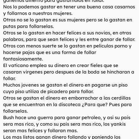
ganemos dinerito para gastarnolos en follar.
t
o
Nos lo podemos gastar en tener una buena casa casarnos
e
y follarnos a nuestras mujeres.
m
a
Otros no se lo gastan es sus mujeres pero se lo gastan en
putas para follarselas.
Otros se lo gastan en hacer felices a sus novias, en otras
palabras, para que sean felices y les entre ganar de follar.
Otros con menos suerte se lo gastan en peliculas porno y
hacerse pajas que es una forma de follar
fantasiosamente.
El vaticano emplea su dinero en crear fieles que se
casaran virgenes pero despues de la boda se hincharan a
follar.
Muchos jovenes se gastan el dinero en pagarse un piso
cuyo piso utiliza de picadero para follar.
Otros se gastan el dinero en emborrachar a las cerdillas
que se encuentran en la discoteca ¿Para que? Pues para
follarselas.
Bush hace una guerra para ganar petroleo, y asi su pais
sera mas rico, y como su pais sera mas rico, los yankis
seran mas felices y follaran mas.
Los mas listos ganan dinero follando y poniendo los