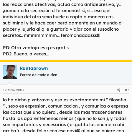
las reacciones afectivas, actua como antidepresivo, y...
¡aumenta la secreción d feromonas! sí, sí... eso q el
individuo del otro sexo huele o capta d manera casi
subliminal y le hace caer perdidamente en un mundo d
placer y lujuria al q le gustaría viajar con el susodicho
secretor... mmmmmmmm... feromonaaaasss!!!
PD: Otra ventaja es q es gratis.
PD2: Bueno, a veces...
kantabrown
Forero del todo a cien
12 May 2003
#7
lo ha dicho pixabrava y esa es exactamente mi " filosofia
" , sexo es expresion, comunicacion , y comunica o expresa
las cosas que uno quiera , desde las mas trascendentes
hasta las aparentemenos menos ( que no lo son ), y todas
son importantes y necesarias ( el gatito las enumera ahi
arriba ) , desde follar con ese novi@ al que se quiere con