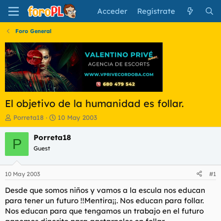
Acceder
Regístrate
Foro General
El objetivo de la humanidad es follar.
I
F
Porreta18
10 May 2003
n
e
i
c
Porreta18
P
c
h
Guest
i
a
a
d
d
e
10 May 2003
#1
o
i
r
n
Desde que somos niños y vamos a la escula nos educan
d
i
para tener un futuro !!Mentira¡¡. Nos educan para follar.
e
c
Nos educan para que tengamos un trabajo en el futuro
l
i