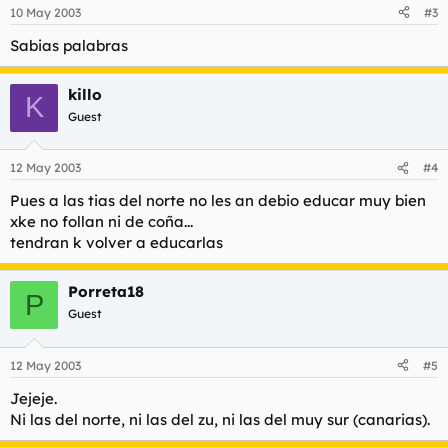
10 May 2003
#3
Sabias palabras
killo
K
Guest
12 May 2003
#4
Pues a las tias del norte no les an debio educar muy bien
xke no follan ni de coña...
tendran k volver a educarlas
Porreta18
P
Guest
12 May 2003
#5
Jejeje.
Ni las del norte, ni las del zu, ni las del muy sur (canarias).