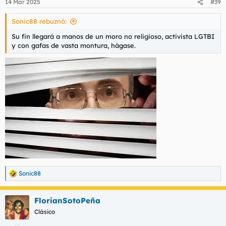
14 Mar 2025
#39
Sonic88 rebuznó:
Su fin llegará a manos de un moro no religioso, activista LGTBI
y con gafas de vasta montura, hágase.
Sonic88
R
e
a
FlorianSotoPeña
c
c
Clásico
i
o