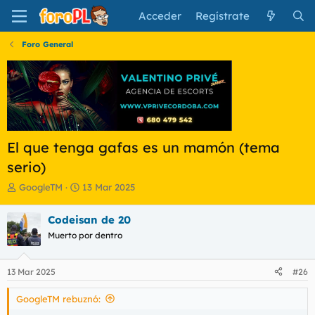
Acceder
Regístrate
Foro General
El que tenga gafas es un mamón (tema
serio)
I
F
GoogleTM
13 Mar 2025
n
e
i
c
Codeisan de 20
c
h
Muerto por dentro
i
a
a
d
d
e
13 Mar 2025
#26
o
i
r
n
GoogleTM rebuznó:
d
i
e
c