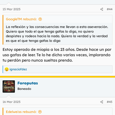
15 Mar 2025
#44
GoogleTM rebuznó:
La reflexión y las consecuencias me llevan a esta aseveración.
Quiero que todo el que tenga gafas lo diga, no quiero
despistes y rodeos hacia la nada. Quiero la verdad y la verdad
es que el que tenga gafas lo diga
Estoy operado de miopía a los 23 años. Desde hace un par
uso gafas de leer. Te lo he dicho varias veces, implorando
tu perdón pero nunca sueltas prenda.
ignaciofdez
R
e
a
Foroputas
c
c
Baneado
i
o
n
16 Mar 2025
#45
e
s
Edelweiss rebuznó:
: