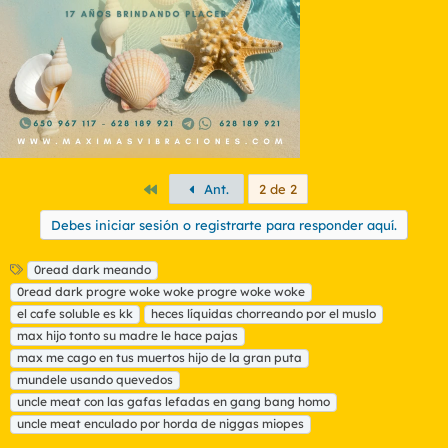
e
s
:
Primero
Ant.
2 de 2
Debes iniciar sesión o registrarte para responder aquí.
E
0read dark meando
t
0read dark progre woke woke progre woke woke
i
el cafe soluble es kk
heces líquidas chorreando por el muslo
q
max hijo tonto su madre le hace pajas
u
max me cago en tus muertos hijo de la gran puta
e
t
mundele usando quevedos
a
uncle meat con las gafas lefadas en gang bang homo
s
uncle meat enculado por horda de niggas miopes