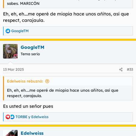
sabes. MARICÓN
Eh, eh, eh....me operé de miopia hace unos añitos, así que
respect, carajaula.
GoogleTM
R
e
a
GoogleTM
c
c
Tema serio
i
o
n
13 Mar 2025
#33
e
s
Edelweiss rebuznó:
:
Eh, eh, eh....me operé de miopia hace unos añitos, así que
respect, carajaula.
Es usted un señor pues
TORBE
y
Edelweiss
R
e
a
Edelweiss
c