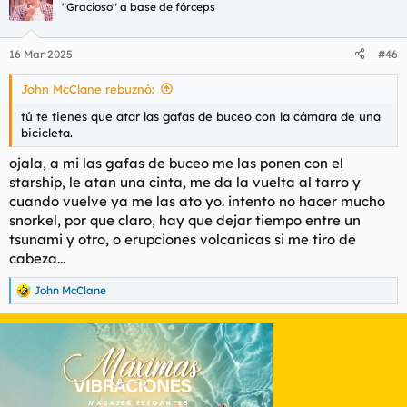
c
"Gracioso" a base de fórceps
i
o
n
16 Mar 2025
#46
e
s
John McClane rebuznó:
:
tú te tienes que atar las gafas de buceo con la cámara de una
bicicleta.
ojala, a mi las gafas de buceo me las ponen con el
starship, le atan una cinta, me da la vuelta al tarro y
cuando vuelve ya me las ato yo. intento no hacer mucho
snorkel, por que claro, hay que dejar tiempo entre un
tsunami y otro, o erupciones volcanicas si me tiro de
cabeza...
John McClane
R
e
a
c
c
i
o
n