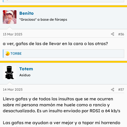
e
a
Benito
c
c
"Gracioso" a base de fórceps
i
o
n
13 Mar 2025
#36
e
s
a ver, gafas de las de llevar en la cara o las otras?
:
TORBE
R
e
a
Totem
c
c
Asiduo
i
o
n
14 Mar 2025
#37
e
s
Llevo gafas y de todos los insultos que se me ocurren
:
sobre mi persona mamón me huele como a rancio y
desactualizado. Es un insulto enviado por RDSI a 64 kb/s
Las gafas me ayudan a ver mejor y a tapar mi horrendo