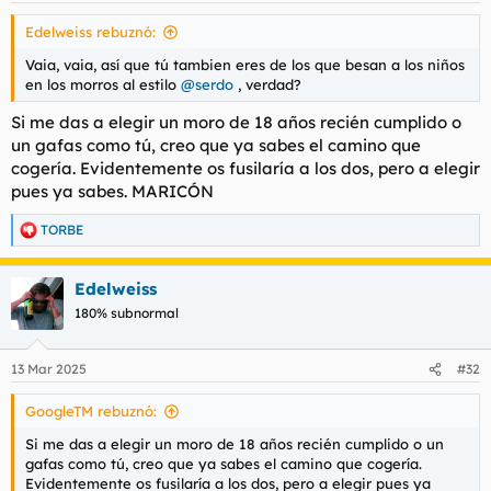
s
Edelweiss rebuznó:
:
Vaia, vaia, así que tú tambien eres de los que besan a los niños
en los morros al estilo
@serdo
, verdad?
Si me das a elegir un moro de 18 años recién cumplido o
un gafas como tú, creo que ya sabes el camino que
cogería. Evidentemente os fusilaría a los dos, pero a elegir
pues ya sabes. MARICÓN
TORBE
R
e
a
Edelweiss
c
c
180% subnormal
i
o
n
13 Mar 2025
#32
e
s
GoogleTM rebuznó:
:
Si me das a elegir un moro de 18 años recién cumplido o un
gafas como tú, creo que ya sabes el camino que cogería.
Evidentemente os fusilaría a los dos, pero a elegir pues ya