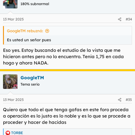
c
180% subnormal
i
o
n
13 Mar 2025
#34
e
s
GoogleTM rebuznó:
:
Es usted un señor pues
Eso yes. Estoy buscando el estudio de la vista que me
hicieron antes pero no lo encuentro. Tenia 1,75 en cada
hogo y ahora NADA.
GoogleTM
Tema serio
13 Mar 2025
#35
Quiero que todo el que tenga gafas en este foro proceda
a operación es lo justo es lo noble y es lo que se procede a
proceder y hacer de hacidas
TORBE
R