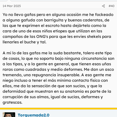
n
14 Mar 2025
#40
e
s
Yo no llevo gafas pero en alguna ocasión me he fockeado
:
a alguna gafuda con barriguita y buenas caderotas, de
las que te exprimen el escroto hasta dejártelo como la
cara de uno de esos niños etíopes que utilizan en las
campañas de las ONG's para que les envíes shekels para
llenarles el buche y tal.
A mi lo de las gafas me la suda bastante, tolero este tipo
de cosas, lo que no soporto bajo ninguna circunstancia son
a las tipas, y a la gente en general, que tienen esas uñas
raras como cuadradas y medio deformes. Me dan un asco
tremendo, una repugnancia insuperable. A esa gente me
niego incluso a tener el más mínimo contacto físico con
ellas, me da la sensación de que son sucias, y que la
deformidad que muestran en su anatomía es parte de la
corrupción de sus almas, igual de sucias, deformes y
grotescas.
Torquemada2.0