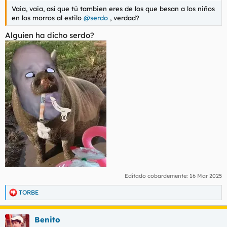
Vaia, vaia, así que tú tambien eres de los que besan a los niños
en los morros al estilo
@serdo
, verdad?
Alguien ha dicho serdo?
Editado cobardemente:
16 Mar 2025
TORBE
R
e
a
Benito
c