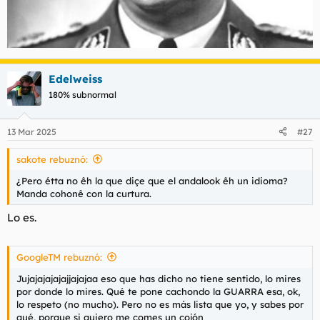
Edelweiss
180% subnormal
13 Mar 2025
#27
sakote rebuznó:
¿Pero étta no êh la que diçe que el andalook êh un idioma?
Manda cohonê con la curtura.
Lo es.
GoogleTM rebuznó:
Jujajajajajajjajajaa eso que has dicho no tiene sentido, lo mires
por donde lo mires. Qué te pone cachondo la GUARRA esa, ok,
lo respeto (no mucho). Pero no es más lista que yo, y sabes por
qué, porque si quiero me comes un cojón