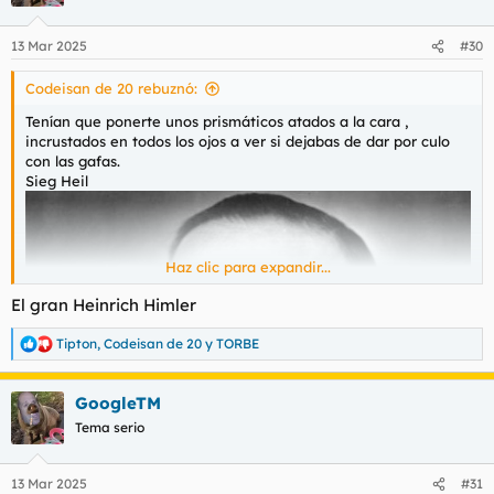
13 Mar 2025
#30
Codeisan de 20 rebuznó:
Tenían que ponerte unos prismáticos atados a la cara ,
incrustados en todos los ojos a ver si dejabas de dar por culo
con las gafas.
Sieg Heil
Haz clic para expandir...
El gran Heinrich Himler
Tipton
,
Codeisan de 20
y
TORBE
R
e
a
GoogleTM
c
c
Tema serio
i
o
n
13 Mar 2025
#31
e