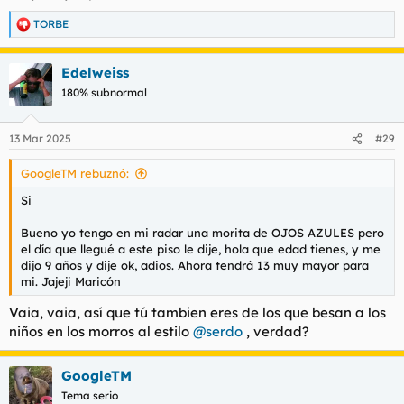
TORBE
R
e
a
Edelweiss
c
c
180% subnormal
i
o
n
13 Mar 2025
#29
e
s
GoogleTM rebuznó:
:
Si
Bueno yo tengo en mi radar una morita de OJOS AZULES pero
el día que llegué a este piso le dije, hola que edad tienes, y me
dijo 9 años y dije ok, adios. Ahora tendrá 13 muy mayor para
mi. Jajeji Maricón
Vaia, vaia, así que tú tambien eres de los que besan a los
niños en los morros al estilo
@serdo
, verdad?
GoogleTM
Tema serio