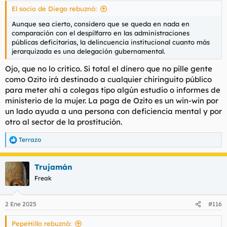
s
El socio de Diego rebuznó:
:
Aunque sea cierto, considero que se queda en nada en
comparación con el despilfarro en las administraciones
públicas deficitarias, la delincuencia institucional cuanto más
jerarquizada es una delegación gubernamental.
Ojo, que no lo critico. Si total el dinero que no pille gente
como Ozito irá destinado a cualquier chiringuito público
para meter ahí a colegas tipo algún estudio o informes de
ministerio de la mujer. La paga de Ozito es un win-win por
un lado ayuda a una persona con deficiencia mental y por
otro al sector de la prostitución.
Terrazo
R
e
a
Trujamán
c
c
Freak
i
o
n
2 Ene 2025
#116
e
s
PepeHillo rebuznó:
: