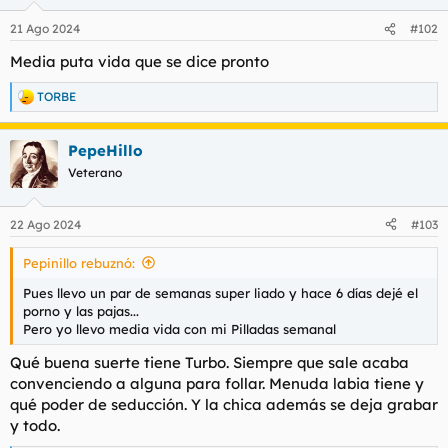
o
n
21 Ago 2024
#102
e
s
Media puta vida que se dice pronto
:
TORBE
R
e
a
PepeHillo
c
c
Veterano
i
o
n
22 Ago 2024
#103
e
s
Pepinillo rebuznó:
:
Pues llevo un par de semanas super liado y hace 6 días dejé el
porno y las pajas...
Pero yo llevo media vida con mi Pilladas semanal
Qué buena suerte tiene Turbo. Siempre que sale acaba
convenciendo a alguna para follar. Menuda labia tiene y
qué poder de seducción. Y la chica además se deja grabar
y todo.