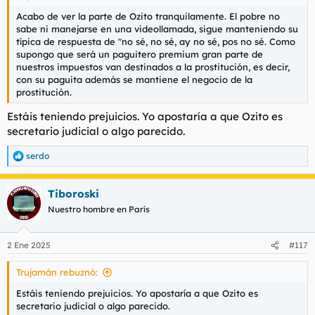
Acabo de ver la parte de Ozito tranquilamente. El pobre no
sabe ni manejarse en una videollamada, sigue manteniendo su
típica de respuesta de "no sé, no sé, ay no sé, pos no sé. Como
supongo que será un paguitero premium gran parte de
nuestros impuestos van destinados a la prostitución, es decir,
con su paguita además se mantiene el negocio de la
prostitución.
Estáis teniendo prejuicios. Yo apostaría a que Ozito es
secretario judicial o algo parecido.
serdo
R
e
a
Tiboroski
c
c
Nuestro hombre en París
i
o
n
2 Ene 2025
#117
e
s
Trujamán rebuznó:
:
Estáis teniendo prejuicios. Yo apostaría a que Ozito es
secretario judicial o algo parecido.