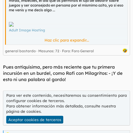
mirad, imbeciles, el dia que os permitais el lujo de debatir sobre
juegos y ser aconsejado en persona por el mismimo ozito, ya si eso
me venis y me decis algo ...
Adult Image Hosting
Haz clic para expandir...
Adult Image Hosting
general bastardo
Masunos: 72
Foro:
Foro General
Adult Image Hosting
Pues antiquísima, pero más reciente que tu primera
:121
incursión en un burdel, como Rafi con Milagritos: - ¡Y de
game torrejon de ardoz. y no es broma, he estado hablando con el
esto ni una palabra al gordo!
y al final le he dicho que le he reconocido...
Para ver este contenido, necesitaremos su consentimiento para
configurar cookies de terceros.
Para obtener información más detallada, consulte nuestra
página de cookies
.
Aceptar cookies de terceros