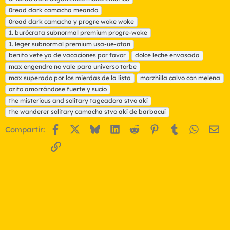
q
0read dark camacha meando
u
0read dark camacha y progre woke woke
e
t
1. burócrata subnormal premium progre-woke
a
1. leger subnormal premium usa-ue-otan
s
benito vete ya de vacaciones por favor
dolce leche envasada
max engendro no vale para universo torbe
max superado por los mierdas de la lista
morzhilla calvo con melena
ozito amorrándose fuerte y sucio
the misterious and solitary tageadora stvo akí
the wanderer solitary camacha stvo akí de barbacuí
Facebook
X
Bluesky
LinkedIn
Reddit
Pinterest
Tumblr
WhatsA
Em
Compartir:
Enlace