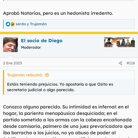
Aprobó Notarías, pero es un hedonista irredento.
serdo
y
Trujamán
R
e
a
El socio de Diego
c
c
Moderador
i
o
n
2 Ene 2025
#118
e
s
Trujamán rebuznó:
:
Estáis teniendo prejuicios. Yo apostaría a que Ozito es
secretario judicial o algo parecido.
Conozco alguno parecido. Su intimidad es infernal: en el
hogar, la parienta menopáusica desquiciada; en el
partido sometido a las armas con la cabeza encañonada
desde comisaría, palmero de una juez prevaricadora que
iba borracha a los juicios, no ya abuso de poder al