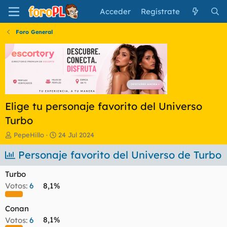
Acceder
Regístrate
Foro General
Elige tu personaje favorito del Universo
Turbo
I
F
PepeHillo
24 Jul 2024
n
e
i
Personaje favorito del Universo de Turbo
c
c
h
i
a
Turbo
a
d
Votos:
6
8,1%
d
e
o
i
r
n
Conan
d
i
Votos:
6
8,1%
e
c