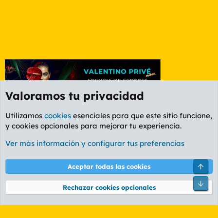
Valoramos tu privacidad
Utilizamos
cookies
esenciales para que este sitio funcione,
y cookies opcionales para mejorar tu experiencia.
Foro General
Ver más información y configurar tus preferencias
Cookies
PL OLDSTYLE AMARILLO
Cambiar fuente
Español (ES)
Arri
Aceptar todas las cookies
Contáctanos
Términos y reglas
Política de privacidad
Ayuda
R
Pie
S
Rechazar cookies opcionales
S
®
Community platform by XenForo
© 2010-2026 XenForo Ltd.