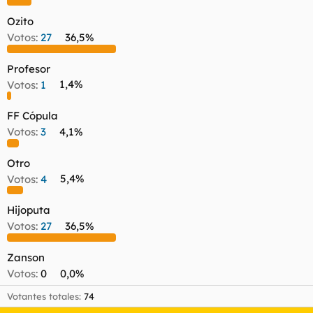
l
i
Ozito
t
o
e
Votos:
27
36,5%
m
a
Profesor
Votos:
1
1,4%
FF Cópula
Votos:
3
4,1%
Otro
Votos:
4
5,4%
Hijoputa
Votos:
27
36,5%
Zanson
Votos:
0
0,0%
Votantes totales
74