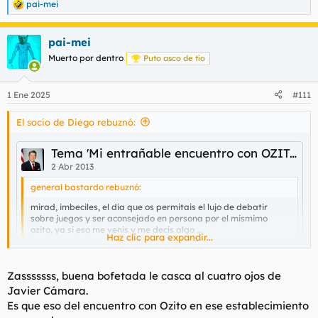
pai-mei
R
e
a
pai-mei
c
c
Muerto por dentro
Puto asco de tío
i
o
n
1 Ene 2025
#111
e
s
El socio de Diego rebuznó:
:
Tema 'Mi entrañable encuentro con OZITO'
2 Abr 2013
general bastardo rebuznó:
mirad, imbeciles, el dia que os permitais el lujo de debatir
sobre juegos y ser aconsejado en persona por el mismimo
ozito, ya si eso me venis y me decis algo ...
Haz clic para expandir...
Zasssssss, buena bofetada le casca al cuatro ojos de
Adult Image Hosting
Javier Cámara.
Haz clic para expandir...
Es que eso del encuentro con Ozito en ese establecimiento
Adult Image Hosting