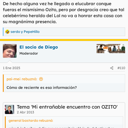
De hecho alguna vez he llegado a elucubrar conque
fueras el mismísimo Ozito, pero por desgracia creo que tal
celebérrimo heraldo del Lol no va a honrar esta casa con
su magnánima presencia.
serdo
y
PepeHillo
R
e
a
El socio de Diego
c
c
Moderador
i
o
n
1 Ene 2025
#110
e
s
pai-mei rebuznó:
:
Cómo de reciente es esa información?
Tema 'Mi entrañable encuentro con OZITO'
2 Abr 2013
general bastardo rebuznó: