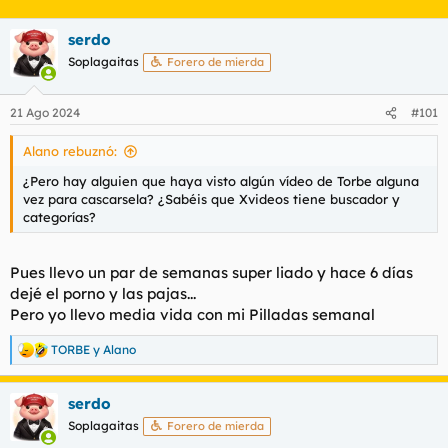
serdo
Soplagaitas
Forero de mierda
21 Ago 2024
#101
Alano rebuznó:
¿Pero hay alguien que haya visto algún vídeo de Torbe alguna
vez para cascarsela? ¿Sabéis que Xvideos tiene buscador y
categorías?
Pues llevo un par de semanas super liado y hace 6 días
dejé el porno y las pajas...
Pero yo llevo media vida con mi Pilladas semanal
TORBE
y
Alano
R
e
a
serdo
c
c
Soplagaitas
Forero de mierda
i