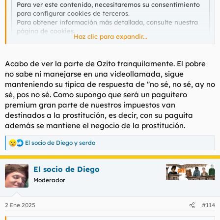
Para ver este contenido, necesitaremos su consentimiento
para configurar cookies de terceros.
Para obtener información más detallada, consulte nuestra
página de cookies
.
Haz clic para expandir...
Aceptar cookies de terceros
Acabo de ver la parte de Ozito tranquilamente. El pobre
no sabe ni manejarse en una videollamada, sigue
Minuto 24 : 45
manteniendo su típica de respuesta de "no sé, no sé, ay no
sé, pos no sé. Como supongo que será un paguitero
Dice que paga la tarifa de 60 - 70 euros por media hora el
premium gran parte de nuestros impuestos van
putero que va al vicio como mucho cuatro veces al mes, para
destinados a la prostitución, es decir, con su paguita
no volverse "to loco" a los cuarenta con las meretrices.
además se mantiene el negocio de la prostitución.
El socio de Diego
y
serdo
R
Es más probable verlo absorto entre videojuegos en el game de
e
Torrejón de Ardoz en la carretera que lleva a Valdeavero
a
pasando por Camarma de Esteruelas. Se ha mudado del pueblo
El socio de Diego
c
a Alcalá de Henares.
c
Moderador
i
o
Coppula aparece en el minuto 43 y Emejota en el 54
n
2 Ene 2025
#114
e
s