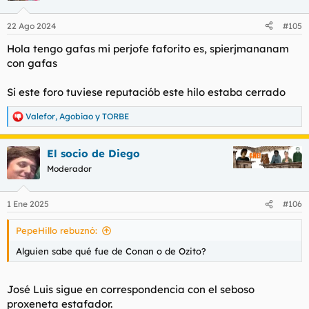
22 Ago 2024
#105
Hola tengo gafas mi perjofe faforito es, spierjmananam
con gafas
Si este foro tuviese reputaciób este hilo estaba cerrado
Valefor
,
Agobiao
y
TORBE
R
e
a
El socio de Diego
c
c
Moderador
i
o
n
1 Ene 2025
#106
e
s
PepeHillo rebuznó:
:
Alguien sabe qué fue de Conan o de Ozito?
José Luis sigue en correspondencia con el seboso
proxeneta estafador.