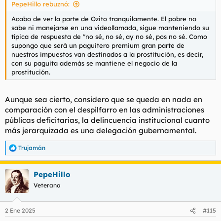
PepeHillo rebuznó:
:
Acabo de ver la parte de Ozito tranquilamente. El pobre no
sabe ni manejarse en una videollamada, sigue manteniendo su
típica de respuesta de "no sé, no sé, ay no sé, pos no sé. Como
supongo que será un paguitero premium gran parte de
nuestros impuestos van destinados a la prostitución, es decir,
con su paguita además se mantiene el negocio de la
prostitución.
Aunque sea cierto, considero que se queda en nada en
comparación con el despilfarro en las administraciones
públicas deficitarias, la delincuencia institucional cuanto
más jerarquizada es una delegación gubernamental.
Trujamán
R
e
a
PepeHillo
c
c
Veterano
i
o
n
2 Ene 2025
#115
e