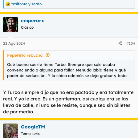
tesifonte
y
serdo
R
e
a
emperorx
c
c
Clásico
i
o
n
22 Ago 2024
#104
e
s
PepeHillo rebuznó:
:
Qué buena suerte tiene Turbo. Siempre que sale acaba
convenciendo a alguna para follar. Menuda labia tiene y qué
poder de seducción. Y la chica además se deja grabar y todo.
Y Turbo siempre dijo que no era pactado y era totalmente
real. Y yo le creo. Es un gentleman, así cualquiera se las
lleva de calle, ni una se le resiste, aunque sea sin billetes
de por medio.
GoogleTM
Tema serio