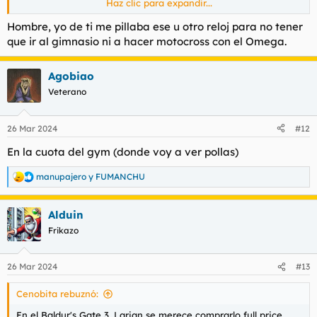
Haz clic para expandir...
A priori existen muchas opciones, todas muy válidas para
gastar esos 70€, pero es cierto que cada uno tiene su forma de
Hombre, yo de ti me pillaba ese u otro reloj para no tener
ver las cosas y sus necesidades básicas. No siempre es una
que ir al gimnasio ni a hacer motocross con el Omega.
decisión fácil elegir el destino de una pequeña cantidad de
dinero como esa.
Agobiao
Yo propongo algunas opciones, aunque cada forero es libre de
Veterano
seguir aportando otras por ese importe:
26 Mar 2024
#12
Spoiler:
Opción 1
En la cuota del gym (donde voy a ver pollas)
manupajero
y
FUMANCHU
R
e
Spoiler:
Opción 2
a
Alduin
c
c
Frikazo
i
o
n
26 Mar 2024
#13
e
Spoiler:
Opción 3
s
Cenobita rebuznó:
:
En el Baldur's Gate 3, Larian se merece comprarlo full price.