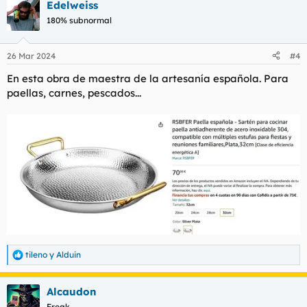
Edelweiss
c
c
180% subnormal
i
o
n
26 Mar 2024
#4
e
s
En esta obra de maestra de la artesanía española. Para
:
paellas, carnes, pescados...
tileno
y
Alduin
R
e
a
Alcaudon
c
c
Freak