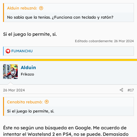
Alduin rebuznó:
No sabía que la tenías. ¿Funciona con teclado y ratón?
Si el juego lo permite, sí.
Editado cobardemente:
26 Mar 2024
FUMANCHU
R
e
a
Alduin
c
c
Frikazo
i
o
n
26 Mar 2024
#17
e
s
Cenobita rebuznó:
:
Si el juego lo permite, sí.
Éste no según una búsqueda en Google. Me acuerdo de
intentar el Wastelsnd 2 en PS4, no se puede. Demasiado