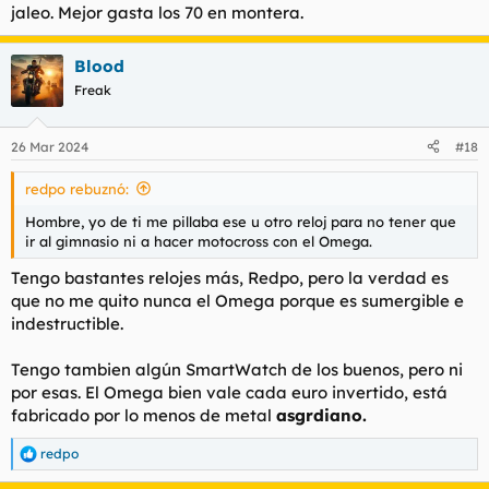
jaleo. Mejor gasta los 70 en montera.
Blood
Freak
26 Mar 2024
#18
redpo rebuznó:
Hombre, yo de ti me pillaba ese u otro reloj para no tener que
ir al gimnasio ni a hacer motocross con el Omega.
Tengo bastantes relojes más, Redpo, pero la verdad es
que no me quito nunca el Omega porque es sumergible e
indestructible.
Tengo tambien algún SmartWatch de los buenos, pero ni
por esas. El Omega bien vale cada euro invertido, está
fabricado por lo menos de metal
asgrdiano.
redpo
R
e