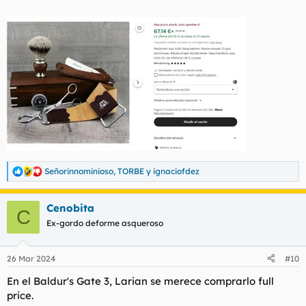
Señorinnominioso
,
TORBE
y
ignaciofdez
R
e
a
Cenobita
c
C
c
Ex-gordo deforme asqueroso
i
o
n
26 Mar 2024
#10
e
s
En el Baldur's Gate 3, Larian se merece comprarlo full
:
price.