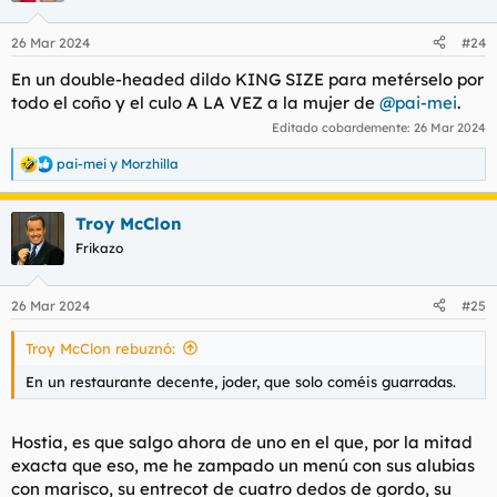
26 Mar 2024
#24
En un double-headed dildo KING SIZE para metérselo por
todo el coño y el culo A LA VEZ a la mujer de
@pai-mei
.
Editado cobardemente:
26 Mar 2024
pai-mei
y
Morzhilla
R
e
a
Troy McClon
c
c
Frikazo
i
o
n
26 Mar 2024
#25
e
s
Troy McClon rebuznó:
:
En un restaurante decente, joder, que solo coméis guarradas.
Hostia, es que salgo ahora de uno en el que, por la mitad
exacta que eso, me he zampado un menú con sus alubias
con marisco, su entrecot de cuatro dedos de gordo, su