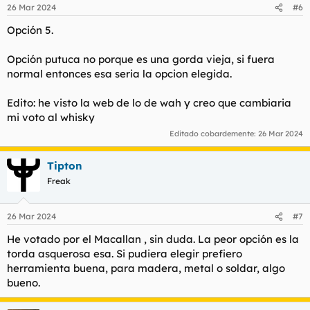
n
26 Mar 2024
#6
e
s
Opción 5.
:
Opción putuca no porque es una gorda vieja, si fuera
normal entonces esa seria la opcion elegida.
Edito: he visto la web de lo de wah y creo que cambiaria
mi voto al whisky
Editado cobardemente:
26 Mar 2024
Tipton
Freak
26 Mar 2024
#7
He votado por el Macallan , sin duda. La peor opción es la
torda asquerosa esa. Si pudiera elegir prefiero
herramienta buena, para madera, metal o soldar, algo
bueno.