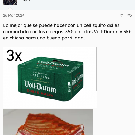
i
o
n
26 Mar 2024
#5
e
s
Lo mejor que se puede hacer con un pellizquito así es
:
compartirlo con los colegas: 35€ en latas Voll-Damm y 35€
en chicha para una buena parrillada.