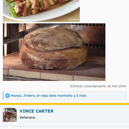
Editado cobardemente:
26 Mar 2024
Harpo
,
Jmiero
,
el viejo dela montaña
y 2 más
R
e
a
VINCE CARTER
c
c
Veterano
i
o