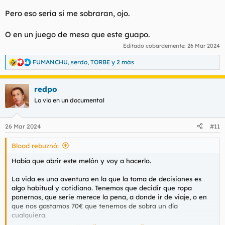
Pero eso sería si me sobraran, ojo.
O en un juego de mesa que este guapo.
Editado cobardemente:
26 Mar 2024
FUMANCHU
,
serdo
,
TORBE
y 2 más
R
e
a
redpo
c
c
Lo vio en un documental
i
o
n
26 Mar 2024
#11
e
s
Blood rebuznó:
:
Había que abrir este melón y voy a hacerlo.
La vida es una aventura en la que la toma de decisiones es
algo habitual y cotidiano. Tenemos que decidir que ropa
ponernos, que serie merece la pena, a donde ir de viaje, o en
que nos gastamos 70€ que tenemos de sobra un día
cualquiera.