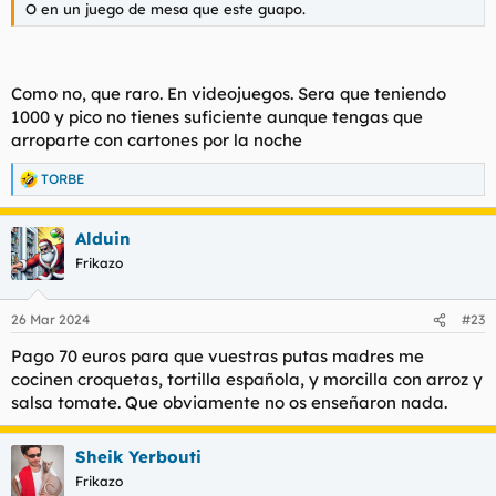
O en un juego de mesa que este guapo.
Como no, que raro. En videojuegos. Sera que teniendo
1000 y pico no tienes suficiente aunque tengas que
arroparte con cartones por la noche
TORBE
R
e
a
Alduin
c
c
Frikazo
i
o
n
26 Mar 2024
#23
e
s
Pago 70 euros para que vuestras putas madres me
:
cocinen croquetas, tortilla española, y morcilla con arroz y
salsa tomate. Que obviamente no os enseñaron nada.
Sheik Yerbouti
Frikazo