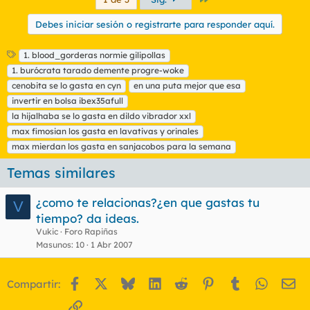
Debes iniciar sesión o registrarte para responder aquí.
E
1. blood_gorderas normie gilipollas
t
1. burócrata tarado demente progre-woke
i
cenobita se lo gasta en cyn
en una puta mejor que esa
q
invertir en bolsa ibex35afull
u
la hijalhaba se lo gasta en dildo vibrador xxl
e
t
max fimosian los gasta en lavativas y orinales
a
max mierdan los gasta en sanjacobos para la semana
s
Temas similares
¿como te relacionas?¿en que gastas tu
V
tiempo? da ideas.
Vukic
Foro Rapiñas
Masunos
10
1 Abr 2007
Facebook
X
Bluesky
LinkedIn
Reddit
Pinterest
Tumblr
WhatsA
Em
Compartir:
Enlace