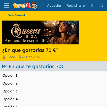
Acceder
Regístrate
Foro General
¿En que gastarías 70 €?
I
F
Blood
26 Mar 2024
n
e
i
En que te gastarías 70€
c
c
h
i
a
Opción 1
a
d
d
e
Opción 2
o
i
Opción 3
r
n
d
i
Opción 4
e
c
l
i
Opción 5