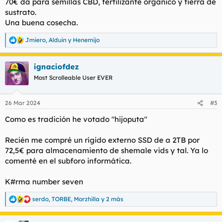
70€ da para semillas CBD, fertilizante orgánico y tierra de
:
sustrato.
Una buena cosecha.
Jmiero
,
Alduin
y
Henemijo
R
e
a
ignaciofdez
c
c
Most Scrolleable User EVER
i
o
n
26 Mar 2024
#3
e
s
Como es tradición he votado "hijoputa"
:
Recién me compré un rígido externo SSD de a 2TB por
72,5€ para almacenamiento de shemale vids y tal. Ya lo
comenté en el subforo informática.
K#rma number seven
serdo
,
TORBE
,
Morzhilla
y 2 más
R
e
a