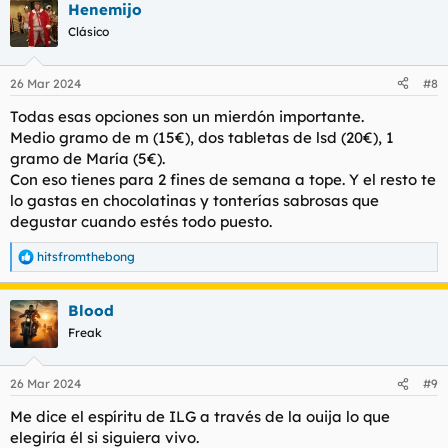
Henemijo
Clásico
26 Mar 2024
#8
Todas esas opciones son un mierdón importante.
Medio gramo de m (15€), dos tabletas de lsd (20€), 1
gramo de María (5€).
Con eso tienes para 2 fines de semana a tope. Y el resto te
lo gastas en chocolatinas y tonterías sabrosas que
degustar cuando estés todo puesto.
hitsfromthebong
R
e
a
Blood
c
c
Freak
i
o
n
26 Mar 2024
#9
e
s
Me dice el espíritu de ILG a través de la ouija lo que
:
elegiría él si siguiera vivo.