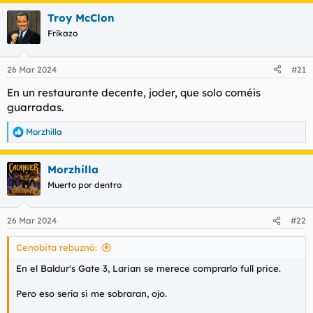
Troy McClon
Frikazo
26 Mar 2024
#21
En un restaurante decente, joder, que solo coméis
guarradas.
Morzhilla
R
e
a
Morzhilla
c
c
Muerto por dentro
i
o
n
26 Mar 2024
#22
e
s
Cenobita rebuznó:
:
En el Baldur's Gate 3, Larian se merece comprarlo full price.
Pero eso sería si me sobraran, ojo.