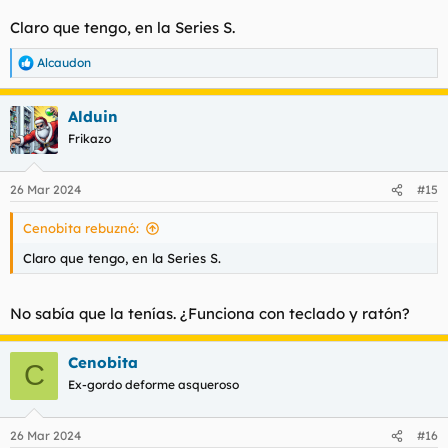
Claro que tengo, en la Series S.
Alcaudon
R
e
a
Alduin
c
c
Frikazo
i
o
n
26 Mar 2024
#15
e
s
Cenobita rebuznó:
:
Claro que tengo, en la Series S.
No sabía que la tenías. ¿Funciona con teclado y ratón?
Cenobita
C
Ex-gordo deforme asqueroso
26 Mar 2024
#16