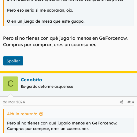
Pero eso sería si me sobraran, ojo.
Spoiler:
Opción 4
O en un juego de mesa que este guapo.
Pero si no tienes con qué jugarlo menos en GeForcenow.
Spoiler:
Opción 5
Compras por comprar, eres un coomsuner.
Spoiler
Spoiler:
Opción 6
Cenobita
C
Spoiler:
Opción Der Fuhrer Face
Ex-gordo deforme asqueroso
26 Mar 2024
#14
Buena elección a todos...
Alduin rebuznó:
Pero si no tienes con qué jugarlo menos en GeForcenow.
Compras por comprar, eres un coomsuner.