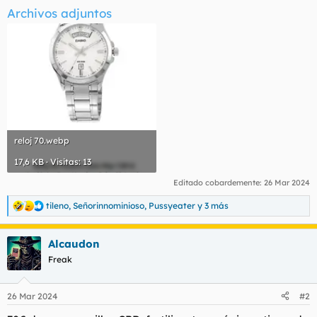
Archivos adjuntos
reloj 70.webp
17,6 KB · Visitas: 13
Editado cobardemente:
26 Mar 2024
tileno
,
Señorinnominioso
,
Pussyeater
y 3 más
R
e
a
Alcaudon
c
c
Freak
i
o
n
26 Mar 2024
#2
e
s