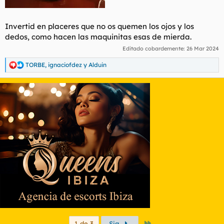
Invertid en placeres que no os quemen los ojos y los
dedos, como hacen las maquinitas esas de mierda.
Editado cobardemente:
26 Mar 2024
TORBE
,
ignaciofdez
y
Alduin
R
e
a
c
c
i
o
n
e
s
:
Último
1 de 3
Sig.