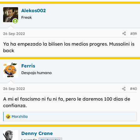
Alekos002
Freak
26 Sep 2022
#39
Ya ha empezado la bilisen los medios progres. Mussolini is
back
Ferris
Despojo humano
26 Sep 2022
#40
A mi el fascismo ni fu ni fa, pero le daremos 100 días de
confianza.
Morzhilla
R
e
a
Denny Crane
c
c