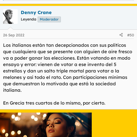
e
a
Denny Crane
c
c
Leyenda
Moderador
i
o
n
26 Sep 2022
#50
e
s
Los italianos están tan decepcionados con sus políticos
:
que cualquiera que se presente con alguien de aire fresco
va a poder ganar las elecciones. Están votando en modo
ensayo y error
: vienen de votar a ese invento del 5
estrellas y dan un salto triple mortal para votar a la
melones y así todo el rato. Con participaciones mínimas
que demuestran lo motivada que está la sociedad
italiana.
En Grecia tres cuartos de lo mismo, por cierto.