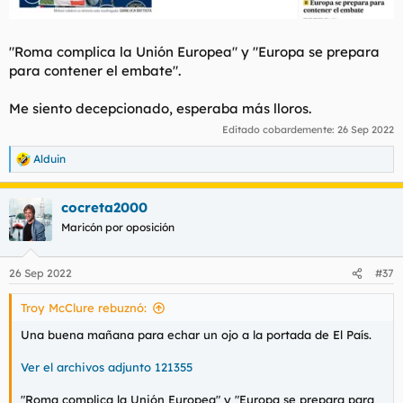
"Roma complica la Unión Europea" y "Europa se prepara
para contener el embate".
Me siento decepcionado, esperaba más lloros.
Editado cobardemente:
26 Sep 2022
Alduin
R
e
a
cocreta2000
c
c
Maricón por oposición
i
o
n
26 Sep 2022
#37
e
s
Troy McClure rebuznó:
:
Una buena mañana para echar un ojo a la portada de El País.
Ver el archivos adjunto 121355
"Roma complica la Unión Europea" y "Europa se prepara para