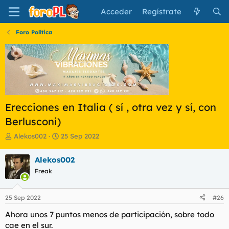
Acceder
Regístrate
Foro Política
Erecciones en Italia ( sí , otra vez y sí, con
Berlusconi)
I
F
Alekos002
25 Sep 2022
n
e
i
c
Alekos002
c
h
Freak
i
a
a
d
d
e
25 Sep 2022
#26
o
i
r
n
Ahora unos 7 puntos menos de participación, sobre todo
d
i
cae en el sur.
e
c