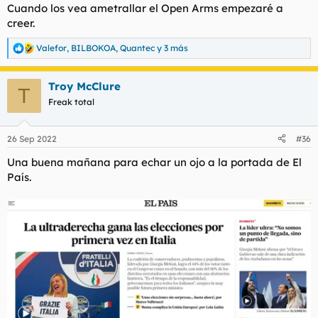
Cuando los vea ametrallar el Open Arms empezaré a
creer.
Valefor
,
BILBOKOA
,
Quantec
y 3 más
R
e
a
Troy McClure
c
T
c
Freak total
i
o
n
26 Sep 2022
#36
e
s
Una buena mañana para echar un ojo a la portada de El
:
País.