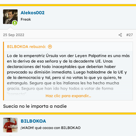
l
i
t
o
Alekos002
e
Freak
m
a
25 Sep 2022
#27
BILBOKOA rebuznó:
Lo de la emperatriz Úrsula von der Leyen Palpatine es una más
en la deriva de esa señora y de la decadente UE. Unas
declaraciones del todo inaceptables que deberían haber
provocado su dimisión inmediata. Luego habladme de la UE y
de la democracia y tal, pero si no votas lo que yo quiero, te
estrangulo. Seguro que a los italianos les ha hecho mucha
gracia. Seguro que han ido hoy todos a votar de forma
"correcta".
Haz clic para expandir...
Por cierto, no se abrió hilo, pero en Suecia hubo hace nada
Suecia no le importa a nadie
elecciones y la izquierda se ha ido a la calle, y la ultraderecha,
segunda fuerza en Suecia con un resultado histórico.
BILBOKOA
Por comentarlo.
¡WAOH! qué cacao con BILBOKAO