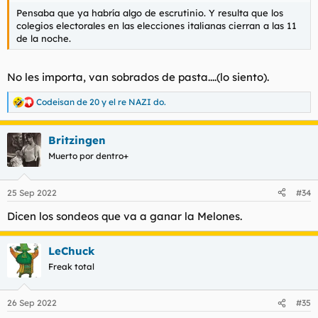
Pensaba que ya habría algo de escrutinio. Y resulta que los
colegios electorales en las elecciones italianas cierran a las 11
de la noche.
No les importa, van sobrados de pasta....(lo siento).
Codeisan de 20
y
el re NAZI do.
R
e
a
Britzingen
c
c
Muerto por dentro+
i
o
n
25 Sep 2022
#34
e
s
Dicen los sondeos que va a ganar la Melones.
:
LeChuck
Freak total
26 Sep 2022
#35