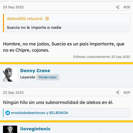
25 Sep 2022
#28
Alekos002 rebuznó:
Suecia no le importa a nadie
Hombre, no me jodas, Suecia es un país importante, que
no es Chipre, cojones.
Editado cobardemente:
25 Sep 2022
Denny Crane
Leyenda
Moderador
25 Sep 2022
#29
Ningún hilo sin una subnormalidad de alekos en él.
ensaladadeestacas
y
BILBOKOA
R
e
a
ilovegintonic
c