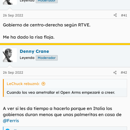
Leyenda
Moderador
i
o
n
26 Sep 2022
#41
e
s
Gobierno de centro-derecha según RTVE.
:
Me ha dado la risa floja.
Denny Crane
Leyenda
Moderador
26 Sep 2022
#42
LeChuck rebuznó:
Cuando los vea ametrallar el Open Arms empezaré a creer.
A ver si les da tiempo a hacerlo porque en Italia los
gobiernos duran menos que unas palmeritas en casa de
@Ferris