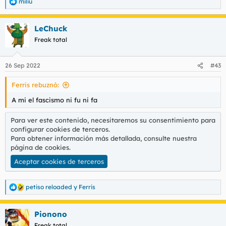
miliu
R
e
a
LeChuck
c
c
Freak total
i
o
n
26 Sep 2022
#43
e
s
Ferris rebuznó:
:
A mi el fascismo ni fu ni fa
Para ver este contenido, necesitaremos su consentimiento para
configurar cookies de terceros.
Para obtener información más detallada, consulte nuestra
página de cookies
.
Aceptar cookies de terceros
petiso reloaded
y
Ferris
R
e
a
Pionono
c
c
Freak total