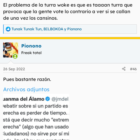
El problema de la turra woke es que es taaaan turra que
provoca que la gente vote lo contrario a ver si se callan
de una vez los cansinos.
Tunak Tunak Tun
,
BILBOKOA
y
Pionono
R
e
a
Pionono
c
c
Freak total
i
o
n
26 Sep 2022
#46
e
s
Pues bastante razón.
:
Archivos adjuntos