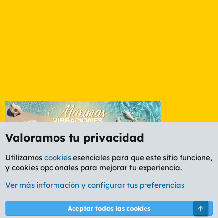
Valoramos tu privacidad
Utilizamos
cookies
esenciales para que este sitio funcione,
y cookies opcionales para mejorar tu experiencia.
Foro Política
Ver más información y configurar tus preferencias
Cookies
PL OLDSTYLE AMARILLO
Cambiar fuente
Español (ES)
Arri
Aceptar todas las cookies
Contáctanos
Términos y reglas
Política de privacidad
Ayuda