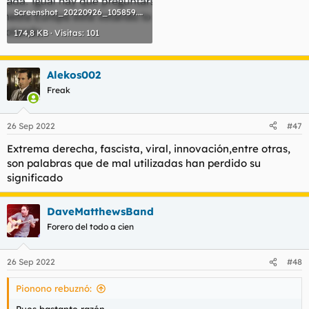
Screenshot_20220926_105859.webp
174,8 KB · Visitas: 101
Alekos002
Freak
26 Sep 2022
#47
Extrema derecha, fascista, viral, innovación,entre otras,
son palabras que de mal utilizadas han perdido su
significado
DaveMatthewsBand
Forero del todo a cien
26 Sep 2022
#48
Pionono rebuznó: