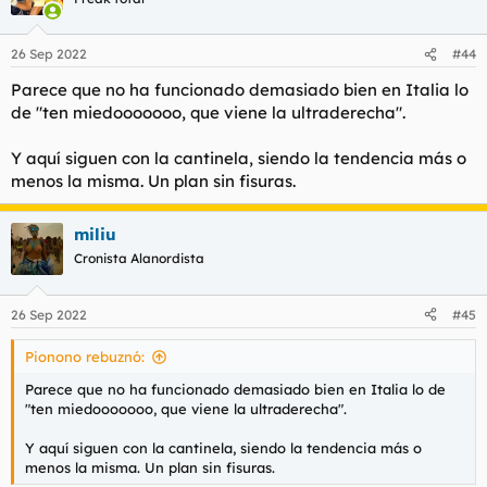
i
o
n
26 Sep 2022
#44
e
s
Parece que no ha funcionado demasiado bien en Italia lo
:
de "ten miedooooooo, que viene la ultraderecha".
Y aquí siguen con la cantinela, siendo la tendencia más o
menos la misma. Un plan sin fisuras.
miliu
Cronista Alanordista
26 Sep 2022
#45
Pionono rebuznó:
Parece que no ha funcionado demasiado bien en Italia lo de
"ten miedooooooo, que viene la ultraderecha".
Y aquí siguen con la cantinela, siendo la tendencia más o
menos la misma. Un plan sin fisuras.