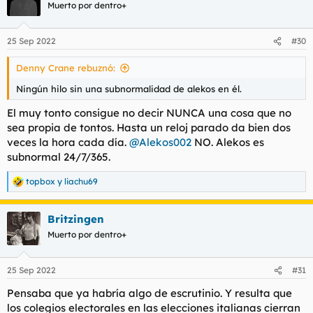
c
Muerto por dentro+
i
o
n
25 Sep 2022
#30
e
s
Denny Crane rebuznó:
:
Ningún hilo sin una subnormalidad de alekos en él.
El muy tonto consigue no decir NUNCA una cosa que no
sea propia de tontos. Hasta un reloj parado da bien dos
veces la hora cada día.
@Alekos002
NO. Alekos es
subnormal 24/7/365.
topbox
y
liachu69
R
e
a
Britzingen
c
c
Muerto por dentro+
i
o
n
25 Sep 2022
#31
e
s
Pensaba que ya habría algo de escrutinio. Y resulta que
:
los colegios electorales en las elecciones italianas cierran