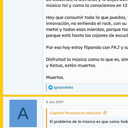
música tal y como la conocíamos en 12
Hay que consumir toda la que puedas, t
innovación, no entiendo el rock, con su
metal y todas esas mierdas, porque to
porque está hasta los cojones de escuch
Por eso hoy estoy flipando con FKJ y su
Disfrutad la música como lo que es, sim
y Katua, están muertos.
Muertos.
ignaciofdez
R
e
a
8 Jun 2019
c
A
c
i
Capitan Pescanova rebuznó:
o
n
El problema de la música es que como todo 
e