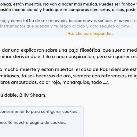
colega, están muertos. No van a hacer más música. Puedes ser fanboy
asión incondicional y hacía que te compraras camisetas, discos, poste
o, y como tal ha de ser renovada, buscar nuevos sonidos y nuevas sen
instrumentos que suenan y te llegan al oído y acto seguido al alma.
Haz clic para expandir...
los estilos, los grupos, las bandas, los artistas, todo forman parte d
ero tengo que saber cual es su mejor disco y su mejor tema... que coño
 subido a amazon prime.
 dar una explicaron sobre una paja filosófica, que suena me
rminar derivando el hilo a una conspiración, pero sin querer mo
iene que estar, en la tierra, con los humanos. Eso de subir a los músico
 lentamente.
bo mucha muerte y estan muertos, el caso de Paul siempre e
dioses, falsos becerros de oro, siempre con referencias reli
 lo nuevo que encuentres, disfrutarlo y deshecharlo como un bien de 
guitarras sonando rotas por todas partes. Pero lo respeto, respeto a to
bros amputados, color rojo, monarquias, todo ....).
e al final un fanboy del metal acabe pegándose cabezazos contra la pa
 hoy los guitarritas es pura mierda.
u doble, Billy Shears.
rrita Filipina, y seguramente dentro de 3 meses ni me acordaré de él.
 consentimiento para configurar cookies
y llanamente. Los hilos de los beatles, los abría Katua, esa grandérrim
onsulte nuestra
página de cookies
.