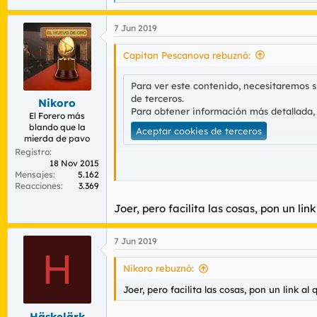
e
a
7 Jun 2019
c
c
i
Capitan Pescanova rebuznó:
o
n
Para ver este contenido, necesitaremos 
e
de terceros.
s
Nikoro
:
Para obtener información más detallada,
El Forero más
blando que la
Aceptar cookies de terceros
mierda de pavo
Registro
18 Nov 2015
Mensajes
5.162
Escuchaos esta deliciosa mierda, la lista e
Reacciones
3.369
Como quereis salvar un subforo de música s
Joer, pero facilita las cosas, pon un li
7 Jun 2019
H
Para ver este contenido, necesitaremos 
de terceros.
Nikoro rebuznó:
Para obtener información más detallada,
Joer, pero facilita las cosas, pon un link a
Aceptar cookies de terceros
Häskelärk