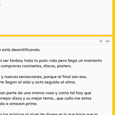
.
#4
e está desmitificando.
s ser fanboy toda tu puta vida pero llega un momento
 compraras camisetas, discos, posters.
y nuevas sensaciones, porque al final son eso,
e llegan al oído y acto seguido al alma.
forman parte de una misma cosa y como tal hay que
u mejor disco y su mejor tema... que coño me estas
bido a amazon prime.
a los músicos al nivel de dioses es lo que hace que la