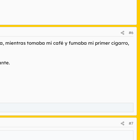
#6
ana, mientras tomaba mi café y fumaba mi primer cigarro,
ante.
#7