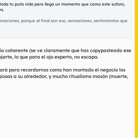
 toda tu puta vida pero llega un momento que como este suforo,
rs.
saciones, porque al final son eso, sensaciones, sentimientos que
e una misma cosa y como tal hay que desmitificarlos y ponerlos en
 me estas contando, este es un tipo que hace música y da igual si
dio coherente (se ve claramente que has copypasteado ese
jarte, lo que para el ojo experto, no escapa.
s al nivel de dioses es lo que hace que la música tal y como la
stará para recordarnos como han montado el negocio los
giosas a su alrededor, y mucho ritualismo masón (muerte,
consumo que es. No entiendo la música sin innovación, no
dos los que aman el rock, el metal y todas esas mierdas, porque
red porque está hasta los cojones de escuchar en bucle
a forera (según algunos) pero hoy los Beatles y Katua, están