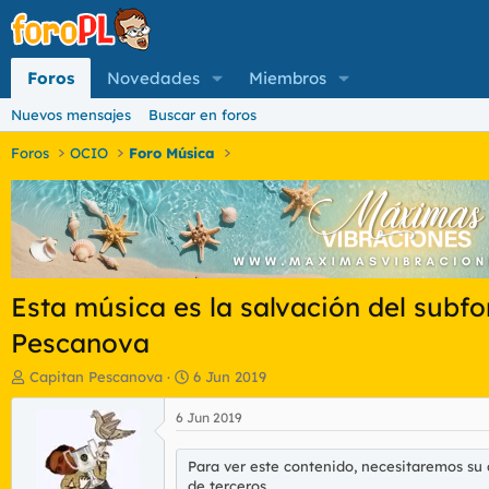
Foros
Novedades
Miembros
Nuevos mensajes
Buscar en foros
Foros
OCIO
Foro Música
Esta música es la salvación del subfor
Pescanova
I
F
Capitan Pescanova
6 Jun 2019
n
e
i
c
6 Jun 2019
c
h
i
a
Para ver este contenido, necesitaremos su
a
d
de terceros.