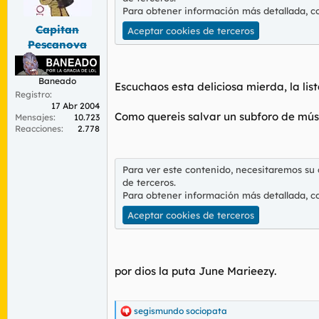
d
e
Para obtener información más detallada, c
o
i
Capitan
r
n
Aceptar cookies de terceros
d
i
Pescanova
e
c
l
i
t
o
Baneado
Escuchaos esta deliciosa mierda, la lis
e
Registro
m
17 Abr 2004
Como quereis salvar un subforo de músic
Mensajes
10.723
a
Reacciones
2.778
Para ver este contenido, necesitaremos su
de terceros.
Para obtener información más detallada, c
Aceptar cookies de terceros
por dios la puta June Marieezy.
segismundo sociopata
R