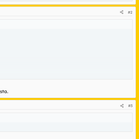
#2
.
sta.
#3