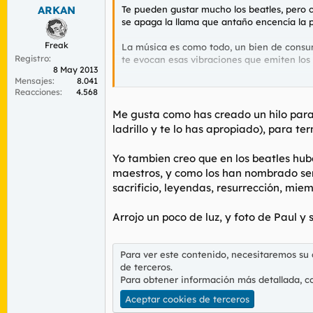
s
Te pueden gustar mucho los beatles, pero 
ARKAN
:
se apaga la llama que antaño encencía la p
Freak
La música es como todo, un bien de consum
Registro
te evocan esas vibraciones que emiten los 
8 May 2013
Mensajes
8.041
Debemos visualizar la música como un todo, 
Reacciones
4.568
su sitio, eso de quien es este porque prim
es su primer disco como si es un tracklist
Me gusta como has creado un hilo para
ladrillo y te lo has apropiado), para te
Lo escuchas, lo disfrutas y lo dejas donde t
conocíamos en 12 pulgadas esté muriendo
Yo tambien creo que en los beatles hu
maestros, y como los han nombrado semi
Hay que consumir toda la que puedas, todo
entiendo el rock, con su repetitivo uso de 
sacrificio, leyendas, resurrección, miem
todo es respetable. Pero no me extraña qu
"stairway to hell" y decir que lo que hacen
Arrojo un poco de luz, y foto de Paul y s
Por eso hoy estoy flipando con FKJ y su zo
Para ver este contenido, necesitaremos su
Disfrutad la música como lo que es, simple 
de terceros.
muertos.
Para obtener información más detallada, c
Muertos.
Aceptar cookies de terceros