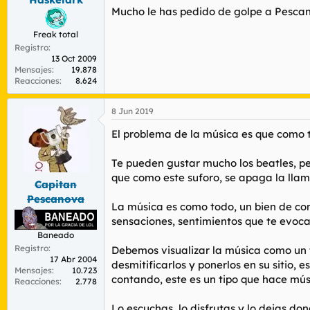
Mucho le has pedido de golpe a Pescano
por dios la puta June Marieezy.
Freak total
Registro
13 Oct 2009
Mensajes
19.878
Reacciones
8.624
8 Jun 2019
El problema de la música es que como t
Te pueden gustar mucho los beatles, p
que como este suforo, se apaga la llam
Capitan
Pescanova
La música es como todo, un bien de con
sensaciones, sentimientos que te evoca
Baneado
Registro
Debemos visualizar la música como un t
17 Abr 2004
desmitificarlos y ponerlos en su sitio,
Mensajes
10.723
contando, este es un tipo que hace músi
Reacciones
2.778
Lo escuchas, lo disfrutas y lo dejas don