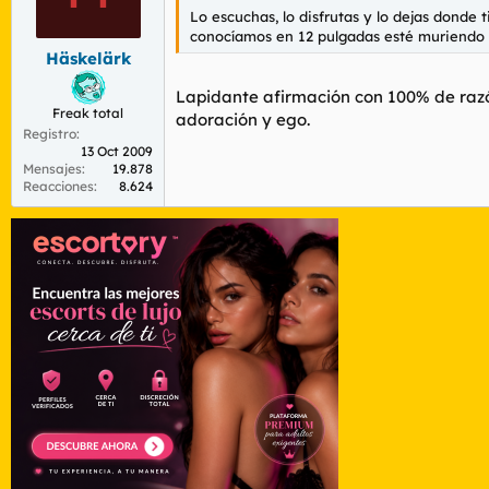
n
Lo escuchas, lo disfrutas y lo dejas donde t
e
conocíamos en 12 pulgadas esté muriendo
s
Häskelärk
:
Lapidante afirmación con 100% de razón 
Freak total
adoración y ego.
Registro
13 Oct 2009
Mensajes
19.878
Reacciones
8.624