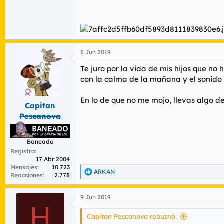
8 Jun 2019
Te juro por la vida de mis hijos que n
con la calma de la mañana y el sonido
En lo de que no me mojo, llevas algo d
Capitan
Pescanova
Baneado
Registro
17 Abr 2004
Mensajes
10.723
ARKAN
R
Reacciones
2.778
e
a
9 Jun 2019
c
H
c
i
Capitan Pescanova rebuznó:
o