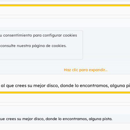
su consentimiento para configurar cookies
 consulte nuestra
página de cookies
.
Haz clic para expandir...
ntera de este puto genio.
i la puta música en sí misma es la propia salvación de todas las cosas
nk al que crees su mejor disco, donde lo encontramos, alguna pi
su consentimiento para configurar cookies
 consulte nuestra
página de cookies
.
l que crees su mejor disco, donde lo encontramos, alguna pista.