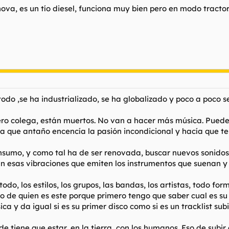
va, es un tío diesel, funciona muy bien pero en modo tractor
odo ,se ha industrializado, se ha globalizado y poco a poco s
ero colega, están muertos. No van a hacer más música. Puede
a que antaño encencía la pasión incondicional y hacía que te
sumo, y como tal ha de ser renovada, buscar nuevos sonidos 
n esas vibraciones que emiten los instrumentos que suenan y t
odo, los estilos, los grupos, las bandas, los artistas, todo 
 eso de quien es este porque primero tengo que saber cual es s
ca y da igual si es su primer disco como si es un tracklist su
de tiene que estar, en la tierra, con los humanos. Eso de subir 