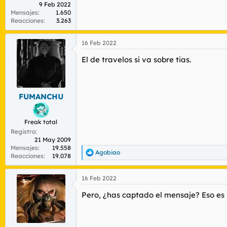
9 Feb 2022
Mensajes
1.650
Reacciones
3.263
16 Feb 2022
El de travelos si va sobre tias.
FUMANCHU
Freak total
Registro
21 May 2009
Mensajes
19.558
Agobiao
R
Reacciones
19.078
e
a
16 Feb 2022
c
c
Pero, ¿has captado el mensaje? Eso es 
i
o
n
e