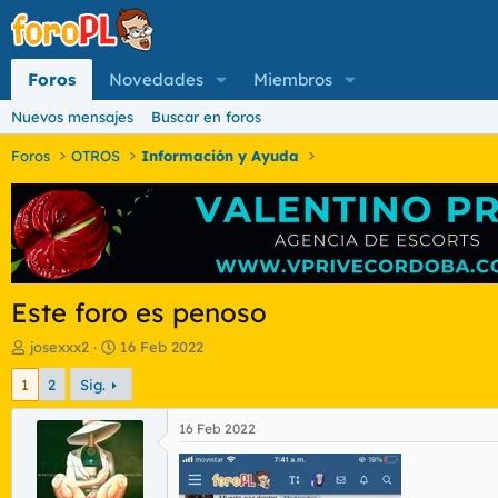
Foros
Novedades
Miembros
Nuevos mensajes
Buscar en foros
Foros
OTROS
Información y Ayuda
Este foro es penoso
I
F
josexxx2
16 Feb 2022
n
e
1
2
Sig.
i
c
c
h
i
a
16 Feb 2022
a
d
d
e
o
i