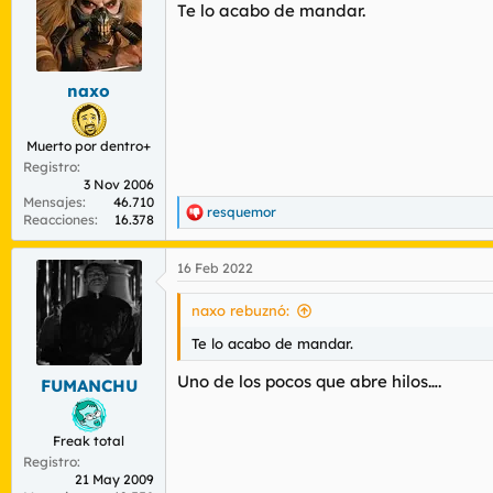
Te lo acabo de mandar.
i
o
n
e
s
naxo
:
Muerto por dentro+
Registro
3 Nov 2006
Mensajes
46.710
resquemor
R
Reacciones
16.378
e
a
16 Feb 2022
c
c
i
naxo rebuznó:
o
n
Te lo acabo de mandar.
e
s
Uno de los pocos que abre hilos….
FUMANCHU
:
Freak total
Registro
21 May 2009