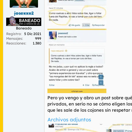
r
n
d
i
josexxx2
e
c
l
i
t
o
Baneado
e
m
Registro
5 Dic 2021
Mensajes
999
a
Reacciones
1.380
Pero yo vengo y abro un post sobre qué
privados, en serio no se cómo eligen l
que les sale de los cojones sin respetar
Archivos adjuntos