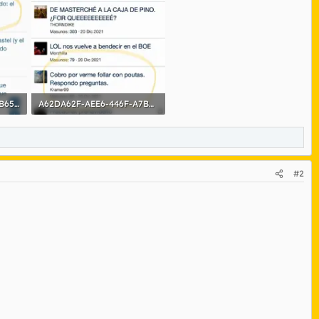
BA5E862E-9EB9-4C47-BB65-71C2FDC09F3B.webp
A62DA62F-AEE6-446F-A7B2-702B82F55C2B.webp
76,2 KB · Visitas: 103
#2