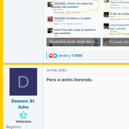
3E6AE084-6EA8-498B-B81D-76F830ED23CF.webp
68,3 KB · Visitas: 105
75,9 KB · Visit
serdo
y
TORBE
R
e
a
16 Feb 2022
c
D
c
Pero si estás llorando.
i
o
n
e
s
Deacon St.
:
John
Veterano
Registro