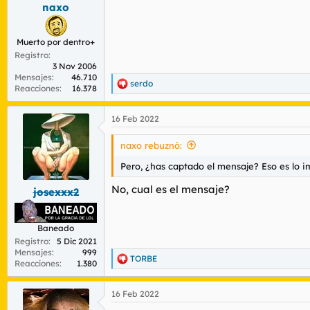
s
naxo
:
Muerto por dentro+
Registro
3 Nov 2006
Mensajes
46.710
serdo
R
Reacciones
16.378
e
a
16 Feb 2022
c
c
i
naxo rebuznó:
o
n
Pero, ¿has captado el mensaje? Eso es lo i
e
s
No, cual es el mensaje?
josexxx2
:
Baneado
Registro
5 Dic 2021
Mensajes
999
TORBE
R
Reacciones
1.380
e
a
16 Feb 2022
c
c