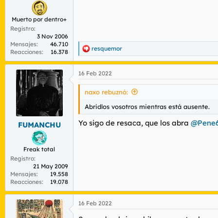
Muerto por dentro+
Registro
3 Nov 2006
Mensajes
46.710
resquemor
R
Reacciones
16.378
e
a
16 Feb 2022
c
c
i
naxo rebuznó:
o
n
Abridlos vosotros mientras está ausente.
e
s
Yo sigo de resaca, que los abra
@Pene6
FUMANCHU
:
Freak total
Registro
21 May 2009
Mensajes
19.558
Reacciones
19.078
16 Feb 2022