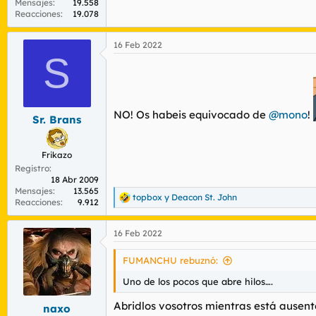
Mensajes
19.558
Reacciones
19.078
16 Feb 2022
S
NO! Os habeis equivocado de
@mono
!
Sr. Brans
Frikazo
Registro
18 Abr 2009
Mensajes
13.565
topbox
y
Deacon St. John
R
Reacciones
9.912
e
a
16 Feb 2022
c
c
i
FUMANCHU rebuznó:
o
n
Uno de los pocos que abre hilos….
e
s
Abridlos vosotros mientras está ausent
naxo
: