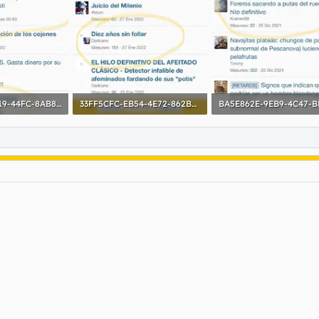
57D1CA6E-A519-44FC-8AB8-357C935ED69C.webp
33FF5CFC-EB54-4E72-862B-9722EBB23B82.webp
as: 96
70,2 KB · Visitas: 92
72,5 KB · Visitas: 89