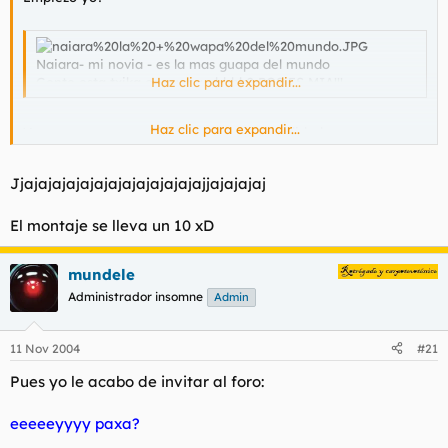
Naiara- mi novia - es la mas guapa del mundo
Gente esta txika es guapa ehhhh? POS ES MIA!!!
Haz clic para expandir...
Haz clic para expandir...
Vamos a ver a su novia tal como es en realidad:
Jjajajajajajajajajajajajajajjajajajaj
El montaje se lleva un 10 xD
mundele
Administrador insomne
Admin
11 Nov 2004
#21
Pues yo le acabo de invitar al foro:
eeeeeyyyy paxa?