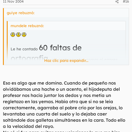
11 Nov 2004
#16
guiye rebuznó:
mundele rebuznó:
60 faltas de
Le he contado
ortografía
... sin contar puntos, comas ni errores
Haz clic para expandir...
gramaticales.
Haz clic para expandir...
Y lo que más me inquieta es que el panoli será capaz de
sacarse una carrera escribiendo así...
Eso es algo que me domina. Cuando de pequeño nos
No se que es peor, el por feo y tu que cuentas sus faltas.. xD
olvidábamos una hache o un acento, el hijodeputa del
(Mirando al Infinito) ¡¡¡HIJOS DE PUTA, SE SUPONE QUE
profesor nos hacía juntar los dedos y nos metía un
ALGÚN DÍA OSTENTARÉIS CARGOS DE PODER!!!
regletazo en las yemas. Había otro que si no se leía
correctamente, agarraba al pobre crío por las orejas, lo
levantaba una cuarta del suelo y lo dejaba caer
soltándole dos galletas simultáneas en la cara. Todo ello
a la velocidad del rayo.