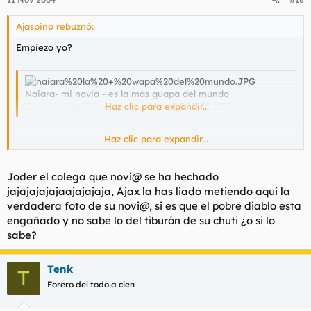
Ajaspino rebuznó:
Empiezo yo?
Naiara- mi novia - es la mas guapa del mundo
Gente esta txika es guapa ehhhh? POS ES MIA!!!
Haz clic para expandir...
Haz clic para expandir...
Vamos a ver a su novia tal como es en realidad:
Joder el colega que novi@ se ha hechado
jajajajajajaajajajaja, Ajax la has liado metiendo aqui la
verdadera foto de su novi@, si es que el pobre diablo esta
engañado y no sabe lo del tiburón de su chuti ¿o si lo
sabe?
Tenk
T
Forero del todo a cien