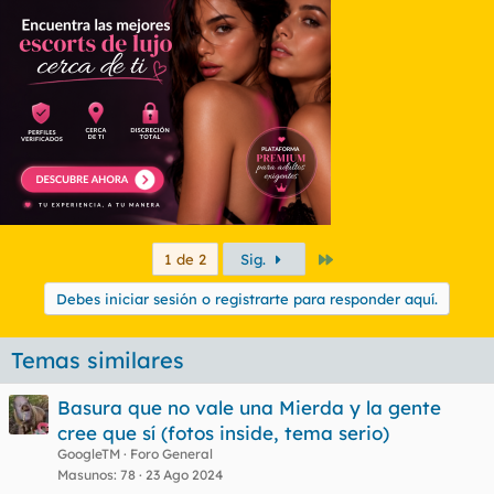
Jjajajajajajajajajajajajajajjajajajaj
Dice que es suya jajajaja tranqui tio queno te la queremos
quitar que te tiene que dejar tu novia el culo hecho unas trizas
biuf :-o asi te hace asi.....
El montaje se lleva un 10 xD
Último
1 de 2
Sig.
Debes iniciar sesión o registrarte para responder aquí.
Temas similares
Basura que no vale una Mierda y la gente
cree que sí (fotos inside, tema serio)
GoogleTM
Foro General
Masunos
78
23 Ago 2024