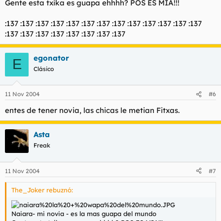
Gente esta txika es guapa ehhhh? POS ES MIA!!!
:137 :137 :137 :137 :137 :137 :137 :137 :137 :137 :137 :137 :137
:137 :137 :137 :137 :137 :137 :137 :137
egonator
E
Clásico
11 Nov 2004
#6
entes de tener novia, las chicas le metian Fitxas.
Asta
Freak
11 Nov 2004
#7
The_Joker rebuznó:
Naiara- mi novia - es la mas guapa del mundo