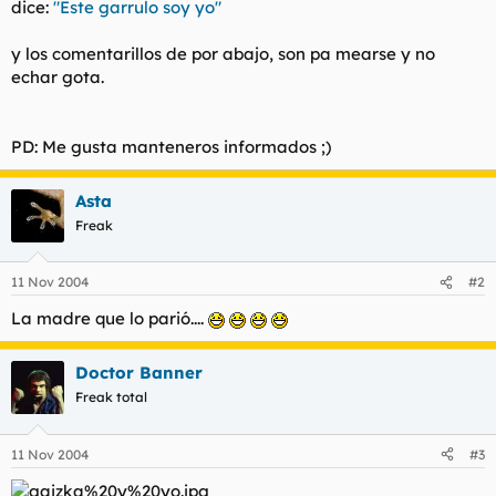
dice:
"Este garrulo soy yo"
t
o
e
m
y los comentarillos de por abajo, son pa mearse y no
a
echar gota.
PD: Me gusta manteneros informados ;)
Asta
Freak
11 Nov 2004
#2
La madre que lo parió....
Doctor Banner
Freak total
11 Nov 2004
#3