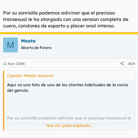
Por su sonrisilla podemos adivinar que el precioso
transexual le ha otorgado con una sension completa de
cuero, condones de esparto y placer anal intenso.
Meato
M
Aborto de Forero
11 Nov 2004
#24
Capitan Meato rebuznó:
Aqui va una foto de uno de los clientes habituales de la novia
del garrulo.
Por su sonrisilla podemos adivinar que el precioso transexual le
ha otorgado con una sension completa de cuero, condones de
Haz clic para expandir...
esparto y placer anal intenso.