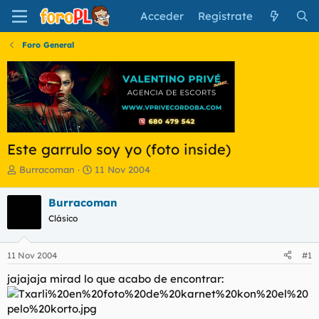
Acceder
Regístrate
Foro General
Este garrulo soy yo (foto inside)
I
F
Burracoman
11 Nov 2004
n
e
i
c
Burracoman
c
h
Clásico
i
a
a
d
d
e
11 Nov 2004
#1
o
i
r
n
jajajaja mirad lo que acabo de encontrar:
d
i
e
c
l
i