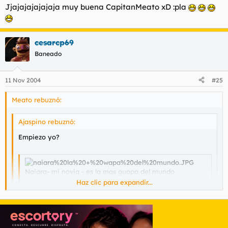
Jjajajajajajaja muy buena CapitanMeato xD :pla
cesarcp69
Baneado
11 Nov 2004
#25
Meato rebuznó:
Ajaspino rebuznó:
Empiezo yo?
Naiara- mi novia - es la mas guapa del mundo
Gente esta txika es guapa ehhhh? POS ES MIA!!!
Haz clic para expandir...
Haz clic para expandir...
Haz clic para expandir...
Vamos a ver a su novia tal como es en realidad: