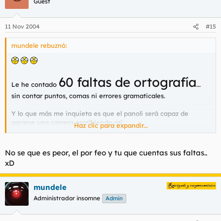
Guest
11 Nov 2004
#15
mundele rebuznó:
60 faltas de ortografía
Le he contado
...
sin contar puntos, comas ni errores gramaticales.
Y lo que más me inquieta es que el panoli será capaz de
sacarse una carrera escribiendo así...
Haz clic para expandir...
(Mirando al Infinito) ¡¡¡HIJOS DE PUTA, SE SUPONE QUE
ALGÚN DÍA OSTENTARÉIS CARGOS DE PODER!!!
No se que es peor, el por feo y tu que cuentas sus faltas..
xD
mundele
Administrador insomne
Admin