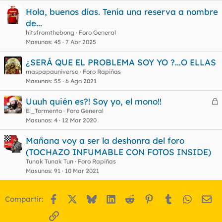
Hola, buenos días. Tenía una reserva a nombre
de...
hitsfromthebong
Foro General
Masunos
45
7 Abr 2025
¿SERÁ QUE EL PROBLEMA SOY YO ?...O ELLAS
maspapauniverso
Foro Rapiñas
Masunos
55
6 Ago 2021
Uuuh quién es?! Soy yo, el mono!!
e
El_Tormento
Foro General
Masunos
4
12 Mar 2020
r
r
Mañana voy a ser la deshonra del foro
(TOCHAZO INFUMABLE CON FOTOS INSIDE)
Tunak Tunak Tun
Foro Rapiñas
o
Masunos
91
10 Mar 2021
Facebook
X
Bluesky
LinkedIn
Reddit
Pinterest
Tumblr
WhatsA
Em
Compartir:
Enlace