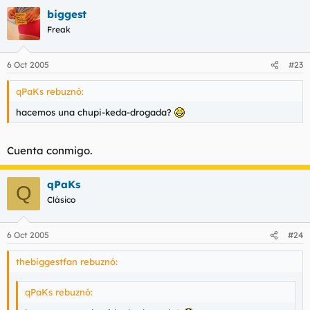
biggest
Freak
6 Oct 2005
#23
qPaKs rebuznó:
hacemos una chupi-keda-drogada?
Cuenta conmigo.
qPaKs
Q
Clásico
6 Oct 2005
#24
thebiggestfan rebuznó:
qPaKs rebuznó: