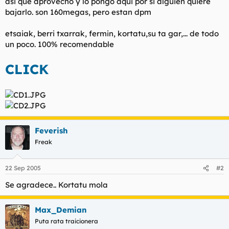
asi que aprovecho y lo pongo aqui por si alguien quiere
t
o
bajarlo. son 160megas, pero estan dpm
e
m
a
etsaiak, berri txarrak, fermin, kortatu,su ta gar,... de todo
un poco. 100% recomendable
CLICK
Feverish
Freak
22 Sep 2005
#2
Se agradece.. Kortatu mola
Max_Demian
Puta rata traicionera