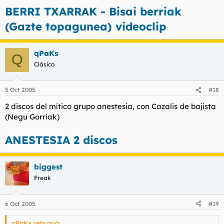
BERRI TXARRAK - Bisai berriak
(Gazte topagunea) videoclip
qPaKs
Q
Clásico
5 Oct 2005
#18
2 discos del mítico grupo anestesia, con Cazalis de bajista
(Negu Gorriak)
ANESTESIA 2 discos
biggest
Freak
6 Oct 2005
#19
qPaKs rebuznó: