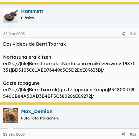
Hammett
Clásico
22 Sep 2005
#12
Dos vídeos de Berri Txarrak
Nortasuna eraikitzen
ed2k://|file|Berri.Txarrak.-.Nortasuna.eraikitzen.wmv|19871
351|BD5103C81AED7644965C5D2E6E89633B|/
Gazte topagune
ed2k://|file|Berri.txarrak(gazte.topagune).mpg|35480047|8
540CB84A50AD3B4BF5C380206EC9272|/
Max_Demian
Puta rata traicionera
22 Sep 2005
#13