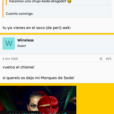
hacemos una chupi-keda-drogada?
Cuenta conmigo.
tu ya vienes en el saco (de peri) :eek:
Wireless
W
Guest
6 Oct 2005
#25
vuelca el chisme!
si quereis os dejo mi Marques de Sade!