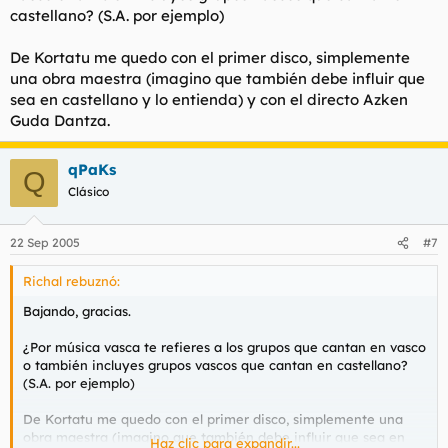
castellano? (S.A. por ejemplo)
De Kortatu me quedo con el primer disco, simplemente
una obra maestra (imagino que también debe influir que
sea en castellano y lo entienda) y con el directo Azken
Guda Dantza.
qPaKs
Q
Clásico
22 Sep 2005
#7
Richal rebuznó:
Bajando, gracias.
¿Por música vasca te refieres a los grupos que cantan en vasco
o también incluyes grupos vascos que cantan en castellano?
(S.A. por ejemplo)
De Kortatu me quedo con el primer disco, simplemente una
obra maestra (imagino que también debe influir que sea en
Haz clic para expandir...