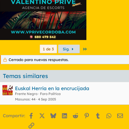
Último
1 de 3
Sig.
Cerrado para nuevas respuestas.
Temas similares
Euskal Herría en la encrucijada
Frente Negro
Foro Política
Masunos
44
4 Sep 2005
Facebook
X
Bluesky
LinkedIn
Reddit
Pinterest
Tumblr
WhatsA
Em
Compartir:
Enlace