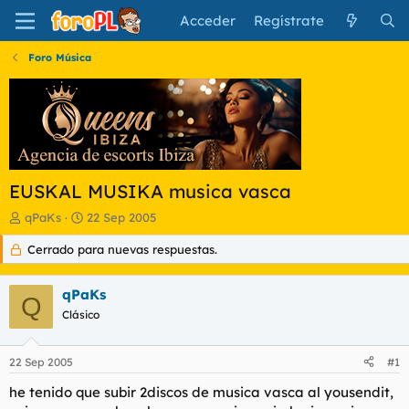
Acceder
Regístrate
Foro Música
EUSKAL MUSIKA musica vasca
I
F
qPaKs
22 Sep 2005
n
e
Cerrado para nuevas respuestas.
i
c
c
h
i
a
qPaKs
a
d
Q
d
Clásico
e
o
i
r
n
22 Sep 2005
#1
d
i
e
c
he tenido que subir 2discos de musica vasca al yousendit,
l
i