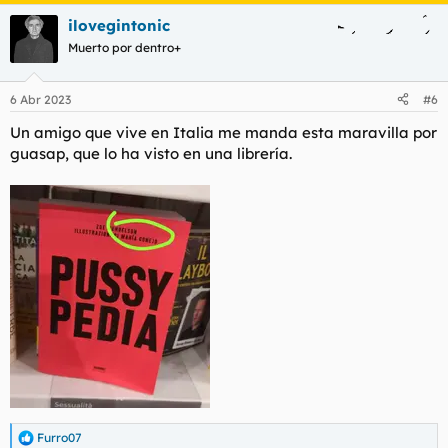
a
ilovegintonic
c
c
Muerto por dentro+
i
o
n
6 Abr 2023
#6
e
s
Un amigo que vive en Italia me manda esta maravilla por
:
guasap, que lo ha visto en una librería.
Furro07
R