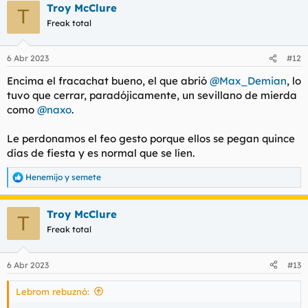
Troy McClure
T
Freak total
6 Abr 2023
#12
Encima el fracachat bueno, el que abrió
@Max_Demian
, lo
tuvo que cerrar, paradójicamente, un sevillano de mierda
como
@naxo
.
Le perdonamos el feo gesto porque ellos se pegan quince
días de fiesta y es normal que se líen.
Henemijo
y
semete
R
e
a
Troy McClure
c
T
c
Freak total
i
o
n
6 Abr 2023
#13
e
s
Lebrom rebuznó:
: