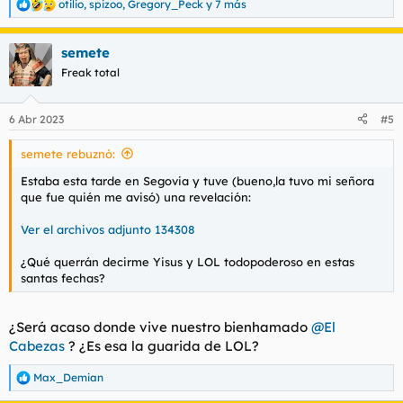
otilio
,
spizoo
,
Gregory_Peck
y 7 más
R
e
a
semete
c
c
Freak total
i
o
n
6 Abr 2023
#5
e
s
semete rebuznó:
:
Estaba esta tarde en Segovia y tuve (bueno,la tuvo mi señora
que fue quién me avisó) una revelación:
Ver el archivos adjunto 134308
¿Qué querrán decirme Yisus y LOL todopoderoso en estas
santas fechas?
¿Será acaso donde vive nuestro bienhamado
@El
Cabezas
? ¿Es esa la guarida de LOL?
Max_Demian
R
e