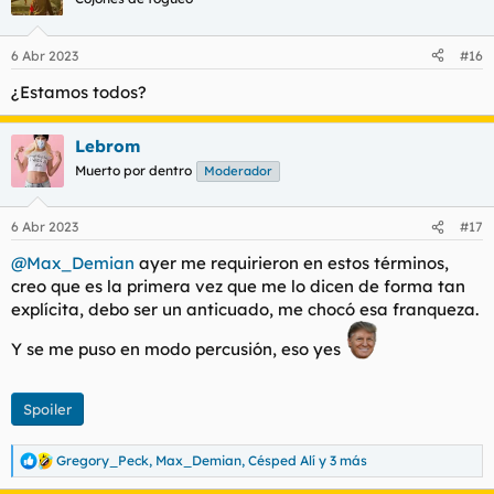
i
o
n
6 Abr 2023
#16
e
s
¿Estamos todos?
:
Lebrom
Muerto por dentro
Moderador
6 Abr 2023
#17
@Max_Demian
ayer me requirieron en estos términos,
creo que es la primera vez que me lo dicen de forma tan
explícita, debo ser un anticuado, me chocó esa franqueza.
Y se me puso en modo percusión, eso yes
Spoiler
Gregory_Peck
,
Max_Demian
,
Césped Alí
y 3 más
R
e