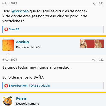
6 Abr 2023
#21
Hola
@pascoso
qué tal ¿allí es día o es de noche?
Y de dónde eres ¿es bonita esa ciudad para ir de
vacaciones?
Sonic88
R
e
a
dakilla
c
c
Puta loca del coño
i
o
n
6 Abr 2023
#22
e
s
Estamos todos muy flanders la verdad.
:
Echo de menos la SAÑA
Sæterbakken
,
TORBE
y
Alduin
R
e
a
Ferris
c
c
Despojo humano
i