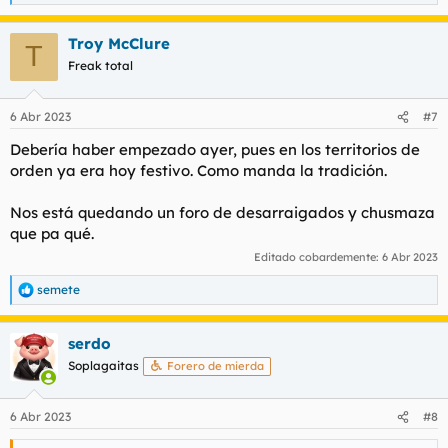
e
a
Troy McClure
c
T
c
Freak total
i
o
n
6 Abr 2023
#7
e
s
Debería haber empezado ayer, pues en los territorios de
:
orden ya era hoy festivo. Como manda la tradición.
Nos está quedando un foro de desarraigados y chusmaza
que pa qué.
Editado cobardemente:
6 Abr 2023
semete
R
e
a
serdo
c
c
Soplagaitas
Forero de mierda
i
o
n
6 Abr 2023
#8
e
s