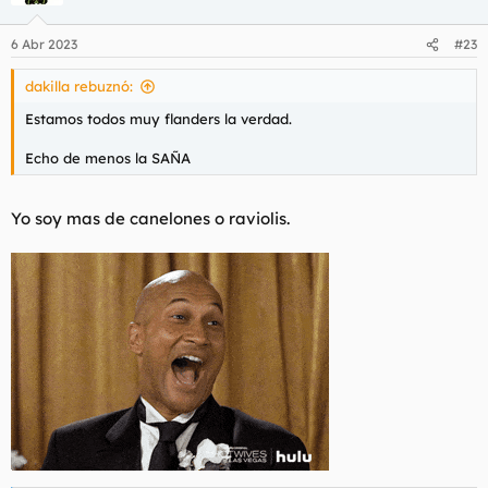
o
n
6 Abr 2023
#23
e
s
dakilla rebuznó:
:
Estamos todos muy flanders la verdad.
Echo de menos la SAÑA
Yo soy mas de canelones o raviolis.