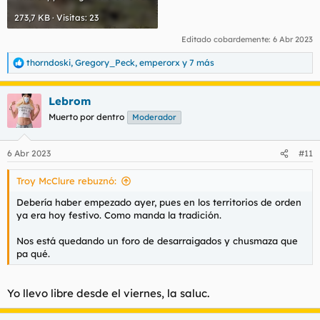
273,7 KB · Visitas: 23
Editado cobardemente:
6 Abr 2023
thorndoski
,
Gregory_Peck
,
emperorx
y 7 más
R
e
a
Lebrom
c
c
Muerto por dentro
Moderador
i
o
n
6 Abr 2023
#11
e
s
Troy McClure rebuznó:
:
Debería haber empezado ayer, pues en los territorios de orden
ya era hoy festivo. Como manda la tradición.
Nos está quedando un foro de desarraigados y chusmaza que
pa qué.
Yo llevo libre desde el viernes, la saluc.