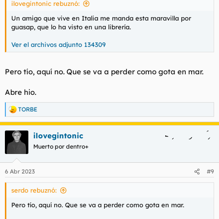
ilovegintonic rebuznó:
:
Un amigo que vive en Italia me manda esta maravilla por
guasap, que lo ha visto en una librería.
Ver el archivos adjunto 134309
Pero tío, aquí no. Que se va a perder como gota en mar.
Abre hio.
TORBE
R
e
a
ilovegintonic
c
c
Muerto por dentro+
i
o
n
6 Abr 2023
#9
e
s
serdo rebuznó:
:
Pero tío, aquí no. Que se va a perder como gota en mar.