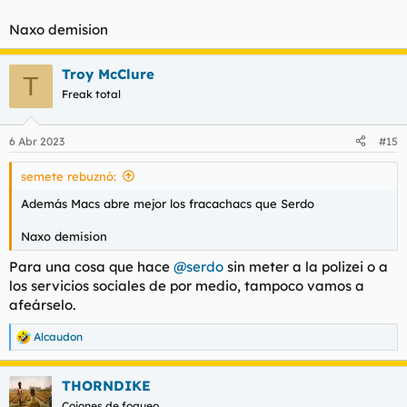
Naxo demision
Troy McClure
T
Freak total
6 Abr 2023
#15
semete rebuznó:
Además Macs abre mejor los fracachacs que Serdo
Naxo demision
Para una cosa que hace
@serdo
sin meter a la polizei o a
los servicios sociales de por medio, tampoco vamos a
afeárselo.
Alcaudon
R
e
a
THORNDIKE
c
c
Cojones de fogueo