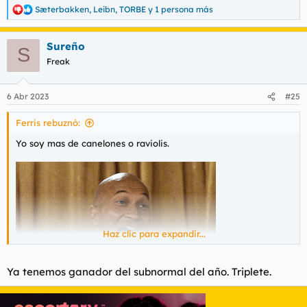
Sæterbakken
,
Leibn
,
TORBE
y 1 persona más
R
e
a
Sureño
c
S
c
Freak
i
o
n
6 Abr 2023
#25
e
s
Ferris rebuznó:
:
Yo soy mas de canelones o raviolis.
Haz clic para expandir...
Ya tenemos ganador del subnormal del año. Triplete.