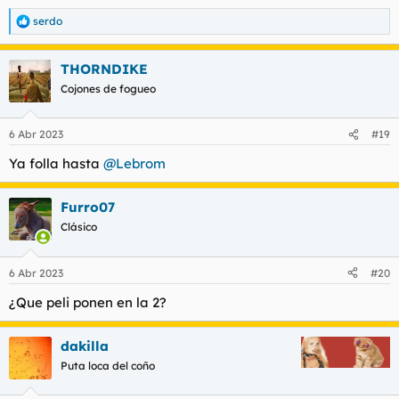
serdo
R
e
a
THORNDIKE
c
c
Cojones de fogueo
i
o
n
6 Abr 2023
#19
e
s
Ya folla hasta
@Lebrom
:
Furro07
Clásico
6 Abr 2023
#20
¿Que peli ponen en la 2?
dakilla
Puta loca del coño