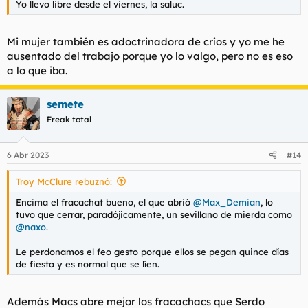
Yo llevo libre desde el viernes, la saluc.
Mi mujer también es adoctrinadora de críos y yo me he
ausentado del trabajo porque yo lo valgo, pero no es eso
a lo que iba.
semete
Freak total
6 Abr 2023
#14
Troy McClure rebuznó:
Encima el fracachat bueno, el que abrió
@Max_Demian
, lo
tuvo que cerrar, paradójicamente, un sevillano de mierda como
@naxo
.
Le perdonamos el feo gesto porque ellos se pegan quince días
de fiesta y es normal que se líen.
Además Macs abre mejor los fracachacs que Serdo