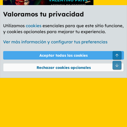
Valoramos tu privacidad
Utilizamos
cookies
esenciales para que este sitio funcione,
y cookies opcionales para mejorar tu experiencia.
Foro General
Ver más información y configurar tus preferencias
Cookies
PL OLDSTYLE AMARILLO
Cambiar fuente
Español (ES)
Arri
Aceptar todas las cookies
Contáctanos
Términos y reglas
Política de privacidad
Ayuda
R
Pie
S
Rechazar cookies opcionales
S
®
Community platform by XenForo
© 2010-2026 XenForo Ltd.