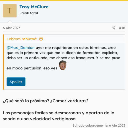
a
Troy McClure
c
T
c
Freak total
i
o
n
6 Abr 2023
#18
e
s
Lebrom rebuznó:
:
@Max_Demian
ayer me requirieron en estos términos, creo
que es la primera vez que me lo dicen de forma tan explícita,
debo ser un anticuado, me chocó esa franqueza. Y se me puso
en modo percusión, eso yes
Spoiler
¿Qué será lo próximo? ¿Comer verduras?
Los personajes foriles se desmoronan y apartan de la
senda a una velocidad vertiginosa.
Editado cobardemente:
6 Abr 2023