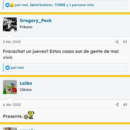
t
o
pai-mei
,
Sæterbakken
,
TORBE
y 1 persona más
R
e
e
m
a
a
Gregory_Peck
c
c
Frikazo
i
o
n
6 Abr 2023
#2
e
s
Fracachat un jueves? Estas cosas son de gente de mal
:
vivir.
pai-mei
R
e
a
Leibn
c
c
Clásico
i
o
n
6 Abr 2023
#3
e
s
Presente.
: