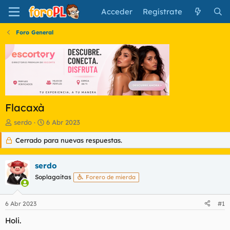
Acceder
Regístrate
Foro General
Flacaxà
I
F
serdo
6 Abr 2023
n
e
Cerrado para nuevas respuestas.
i
c
c
h
i
a
serdo
a
d
d
Soplagaitas
e
Forero de mierda
o
i
r
n
6 Abr 2023
#1
d
i
e
c
Holi.
l
i