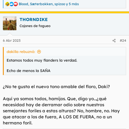
Blood
,
Sæterbakken
,
spizoo
y 5 más
R
e
a
THORNDIKE
c
c
Cojones de fogueo
i
o
n
6 Abr 2023
#24
e
s
dakilla rebuznó:
:
Estamos todos muy flanders la verdad.
Echo de menos la SAÑA
¿No te gusta el nuevo tono amable del floro, Daki?
Aquí ya somos todos, hamijos. Que, digo yo...¿qué
necesidad hay de derramar odio sobre nuestros
semejantes foriles a estas alturas? No, hombre, no. Hay
que atacar a los de fuera, A LOS DE FUERA, no a un
hermano foril.