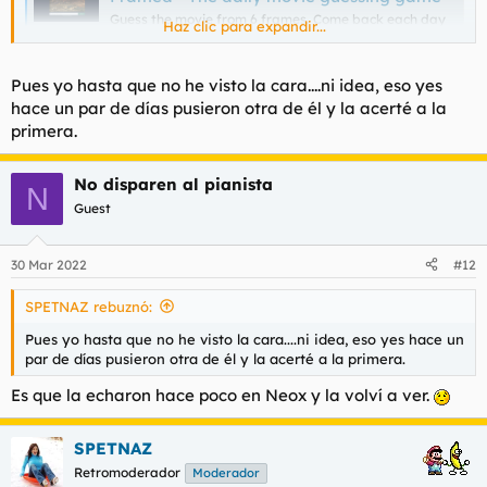
Guess the movie from 6 frames. Come back each day
Haz clic para expandir...
to see if you can guess the daily movie, or visit the
archive to answer the days that you missed!
framed.wtf
Pues yo hasta que no he visto la cara....ni idea, eso yes
hace un par de días pusieron otra de él y la acerté a la
primera.
No disparen al pianista
N
Guest
30 Mar 2022
#12
SPETNAZ rebuznó:
Pues yo hasta que no he visto la cara....ni idea, eso yes hace un
par de días pusieron otra de él y la acerté a la primera.
Es que la echaron hace poco en Neox y la volví a ver.
SPETNAZ
Retromoderador
Moderador