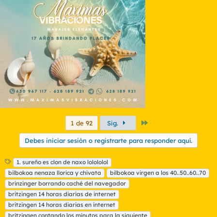
Último
1 de 92
Sig.
Debes iniciar sesión o registrarte para responder aquí.
E
1. sureño es clon de naxo lolololol
t
bilbokoa nenaza llorica y chivata
bilbokoa virgen a los 40..50..60..70
i
brinzinger borrando caché del navegador
q
britzingen 14 horas diarias de internet
u
britzingen 14 horas diarias en internet
e
t
britzingen contando los minutos para la siguiente