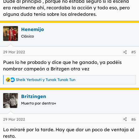
Dude al principio , porque no estaba seguro si la escena
era realmente ahí, recordaba la acción y todo eso, pero
alguna duda tenía sobre los alrededores.
Henemijo
Clásico
29 Mar 2022
#5
Pues lo he probado y dice que he ganado, ya podéis
nombrar campeón a Britzgen otra vez
Sheik Yerbouti
y
Tunak Tunak Tun
R
e
a
Britzingen
c
c
Muerto por dentro+
i
o
n
29 Mar 2022
#6
e
s
Lo miraré por la tarde. Hay que dar un poco de ventaja al
:
resto.