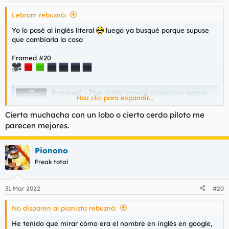
s
Lebrom rebuznó:
:
Yo lo pasé al inglés literal
luego ya busqué porque supuse
que cambiaría la cosa
Framed #20
Framed - The daily movie guessing game
Haz clic para expandir...
Guess the movie from 6 frames. Come back each day
to see if you can guess the daily movie, or visit the
Cierta muchacha con un lobo o cierto cerdo piloto me
archive to answer the days that you missed!
parecen mejores.
framed.wtf
Pionono
Qué buena peli, eh amics? La mejor de ese estudio?
Freak total
31 Mar 2022
#20
No disparen al pianista rebuznó:
He tenido que mirar cómo era el nombre en inglés en google,