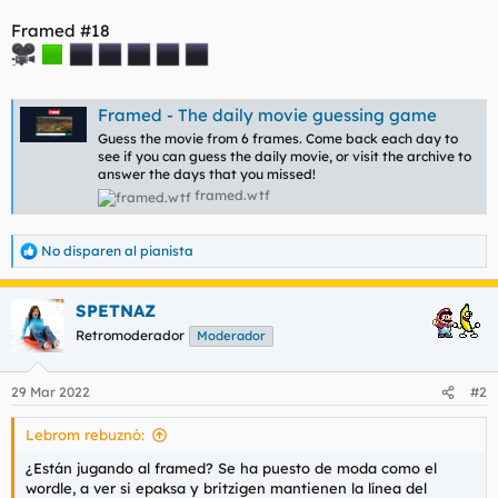
t
o
e
Framed #18
m
a
Framed - The daily movie guessing game
Guess the movie from 6 frames. Come back each day to
see if you can guess the daily movie, or visit the archive to
answer the days that you missed!
framed.wtf
No disparen al pianista
R
e
a
SPETNAZ
c
c
Retromoderador
Moderador
i
o
n
29 Mar 2022
#2
e
s
Lebrom rebuznó:
:
¿Están jugando al framed? Se ha puesto de moda como el
wordle, a ver si epaksa y britzigen mantienen la línea del