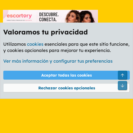
Valoramos tu privacidad
Utilizamos
cookies
esenciales para que este sitio funcione,
y cookies opcionales para mejorar tu experiencia.
Foro Cine
Ver más información y configurar tus preferencias
Cookies
PL OLDSTYLE AMARILLO
Cambiar fuente
Español (ES)
Arri
Aceptar todas las cookies
Contáctanos
Términos y reglas
Política de privacidad
Ayuda
R
Pie
S
Rechazar cookies opcionales
S
®
Community platform by XenForo
© 2010-2026 XenForo Ltd.