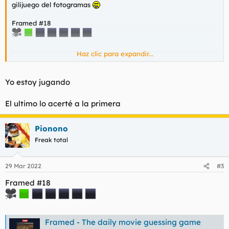
gilijuego del fotogramas
Framed #18
Haz clic para expandir...
Framed - The daily movie guessing game
Guess the movie from 6 frames. Come back each day
to see if you can guess the daily movie, or visit the
Yo estoy jugando
archive to answer the days that you missed!
framed.wtf
El ultimo lo acerté a la primera
Pionono
Freak total
29 Mar 2022
#3
Framed #18
Framed - The daily movie guessing game