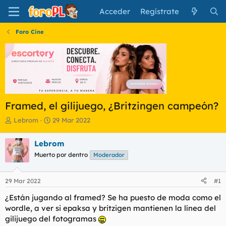
Acceder
Regístrate
Foro Cine
Framed, el gilijuego, ¿Britzingen campeón?
I
F
Lebrom
29 Mar 2022
n
e
i
c
Lebrom
c
h
Muerto por dentro
Moderador
i
a
a
d
d
e
29 Mar 2022
#1
o
i
r
n
¿Están jugando al framed? Se ha puesto de moda como el
d
i
wordle, a ver si epaksa y britzigen mantienen la línea del
e
c
gilijuego del fotogramas
l
i