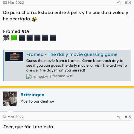
30 Mar 2022
#14
e
s
De pura chorra. Estaba entre 3 pelis y he puesto a voleo y
:
he acertado.
Framed #19
Framed - The daily movie guessing game
Guess the movie from 6 frames. Come back each day to
see if you can guess the daily movie, or visit the archive to
answer the days that you missed!
framed.wtf
Britzingen
Muerto por dentro+
31 Mar 2022
#15
Joer, que fácil era esta.