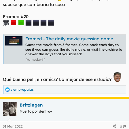
supuse que cambiaría la cosa
Framed #20
Framed - The daily movie guessing game
Guess the movie from 6 frames. Come back each day to
see if you can guess the daily movie, or visit the archive to
answer the days that you missed!
framed.wtf
Qué buena peli, eh amics? La mejor de ese estudio?
siemprepajas
R
e
a
Britzingen
c
c
Muerto por dentro+
i
o
n
31 Mar 2022
#19
e