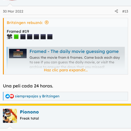
30 Mar 2022
#13
Britzingen rebuznó:
Framed #19
Framed - The daily movie guessing game
Guess the movie from 6 frames. Come back each day
to see if you can guess the daily movie, or visit the
archive to answer the days that you missed!
Haz clic para expandir...
framed.wtf
Una peli cada 24 horas.
¿Esto qué es? ¿Una escena cada 24 horas?
siemprepajas
y
Britzingen
R
e
a
Pionono
c
c
Freak total
i
o
n