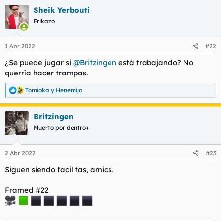
Sheik Yerbouti
Frikazo
1 Abr 2022
#22
¿Se puede jugar si
@Britzingen
está trabajando? No
querría hacer trampas.
Tomioka
y
Henemijo
R
e
a
Britzingen
c
c
Muerto por dentro+
i
o
n
2 Abr 2022
#23
e
s
Siguen siendo facilitas, amics.
:
Framed #22