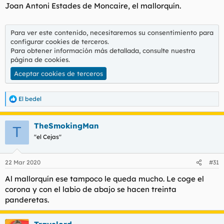
Joan Antoni Estades de Moncaire, el mallorquín.
Para ver este contenido, necesitaremos su consentimiento para
configurar cookies de terceros.
Para obtener información más detallada, consulte nuestra
página de cookies
.
Aceptar cookies de terceros
El bedel
R
e
a
TheSmokingMan
c
T
c
"el Cejas"
i
o
n
22 Mar 2020
#31
e
s
Al mallorquín ese tampoco le queda mucho. Le coge el
:
corona y con el labio de abajo se hacen treinta
panderetas.