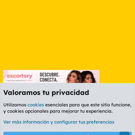
Valoramos tu privacidad
Utilizamos
cookies
esenciales para que este sitio funcione,
y cookies opcionales para mejorar tu experiencia.
Foro General
Ver más información y configurar tus preferencias
Cookies
PL OLDSTYLE AMARILLO
Cambiar fuente
Español (ES)