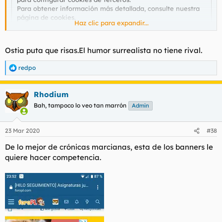
Para obtener información más detallada, consulte nuestra
página de cookies
.
Haz clic para expandir...
Aceptar cookies de terceros
Ostia puta que risas.El humor surrealista no tiene rival.
redpo
R
e
a
Rhodium
c
c
Bah, tampoco lo veo tan marrón
Admin
i
o
n
23 Mar 2020
#38
e
s
De lo mejor de crónicas marcianas, esta de los banners le
:
quiere hacer competencia.