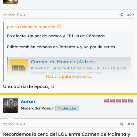
22 Mar 2020
#29
petiso reloaded rebuznó:
En efecto. Un par de pornos y FBI, la de Cárdenas.
Edito: también cameos en Torrente 4 y un par de series.
Carmen de Mairena | Actress
Known for: Torrente 4: Lethal Crisis, FBI: Frikis buscan
incordiar, XXV por detrás me gusta más
Haz clic para expandir...
m.imdb.com
Una actriz de época, si
Auron
Moderador Voyeur
Moderador
22 Mar 2020
#30
Recordemos la cena del LOL entre Carmen de Mairena y