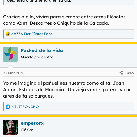
Gracias a ello, vivirá para siempre entre otros filósofos
como Kant, Descartes o Chiquito de la Calzada.
ab73
y
Der Führer Face
R
e
a
Fucked de la vida
c
c
Muerto por dentro
i
o
n
23 Mar 2020
#46
e
s
Yo me imagino al pañuelines nuestro como al tal Joan
:
Antoni Estades de Moncaire. Un viejo verde, putero, y con
aires de falso burgués.
MILITRONCHO
R
e
a
emperorx
c
c
Clásico
i