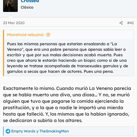
Crossed
Clásico
23 Mar 2020
#42
Monstroid rebuznó:
Pues las mismas personas que estarían ensalzando a "La
Veneno", que era una pobre persona que apenas sabía leer o
escribir y que por sus malas decisiones acabó muerta. Pues
creo que ahora le estarán haciendo un biopic como si de una
leyenda se tratase acompañada de transexuales garrulos y de
garrulos a secas que hacen de actores. Pues una pena.
Exactamente lo mismo. Cuando murió La Veneno parecía
que se había muerto una diva, una diosa... Y no, se murió
alguien que tuvo que pagarse la comida ejerciendo la
prostitución, y a la que a nadie le importó una mierda
hasta que falleció. Y, los mismos que la habían ignorado,
se dedicaron a subirla a los altares.
Empty Words
y
TheSmokingMan
R