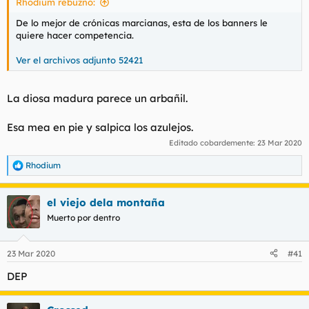
Rhodium rebuznó:
De lo mejor de crónicas marcianas, esta de los banners le
quiere hacer competencia.
Ver el archivos adjunto 52421
La diosa madura parece un arbañil.
Esa mea en pie y salpica los azulejos.
Editado cobardemente:
23 Mar 2020
Rhodium
R
e
a
el viejo dela montaña
c
c
Muerto por dentro
i
o
n
23 Mar 2020
#41
e
s
DEP
: