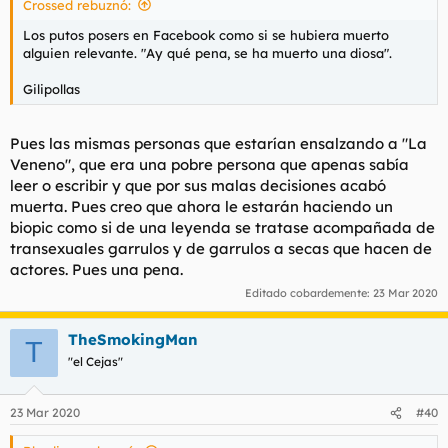
Crossed rebuznó:
:
Los putos posers en Facebook como si se hubiera muerto
alguien relevante. "Ay qué pena, se ha muerto una diosa".
Gilipollas
Pues las mismas personas que estarían ensalzando a "La
Veneno", que era una pobre persona que apenas sabía
leer o escribir y que por sus malas decisiones acabó
muerta. Pues creo que ahora le estarán haciendo un
biopic como si de una leyenda se tratase acompañada de
transexuales garrulos y de garrulos a secas que hacen de
actores. Pues una pena.
Editado cobardemente:
23 Mar 2020
TheSmokingMan
T
"el Cejas"
23 Mar 2020
#40