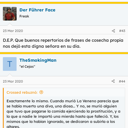
e
a
Der Führer Face
c
c
Freak
i
o
n
23 Mar 2020
#43
e
s
D.E.P. Que buenos repertorios de frases de cosecha propia
:
nos dejó esta digna señora en su día.
TheSmokingMan
T
"el Cejas"
23 Mar 2020
#44
Crossed rebuznó:
Exactamente lo mismo. Cuando murió La Veneno parecía que
se había muerto una diva, una diosa... Y no, se murió alguien
que tuvo que pagarse la comida ejerciendo la prostitución, y a
la que a nadie le importó una mierda hasta que falleció. Y, los
mismos que la habían ignorado, se dedicaron a subirla a los
altares.