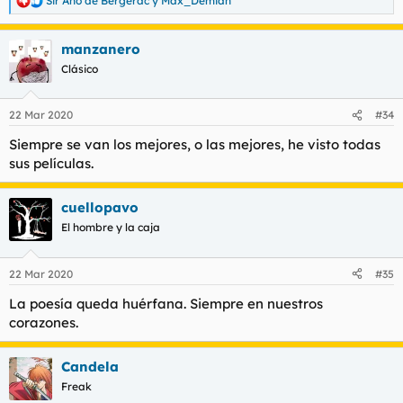
Sir Ano de Bergerac
y
Max_Demian
R
e
a
manzanero
c
c
Clásico
i
o
n
22 Mar 2020
#34
e
s
Siempre se van los mejores, o las mejores, he visto todas
:
sus películas.
cuellopavo
El hombre y la caja
22 Mar 2020
#35
La poesía queda huérfana. Siempre en nuestros
corazones.
Candela
Freak