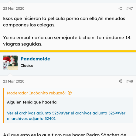
o
n
23 Mar 2020
#47
e
s
Esos que hicieron la película porno con ella/él menudos
:
campeones los colegas.
Yo no empalmaría con semejante bicho ni tomándome 14
viagras seguidas.
Pandemolde
Clásico
23 Mar 2020
#48
Moderador Incógnito rebuznó:
Alguien tenía que hacerlo:
Ver el archivos adjunto 52398
Ver el archivos adjunto 52399
Ver
el archivos adjunto 52401
Así que esto es lo que tuvo que hacer Pedro Sánchez de