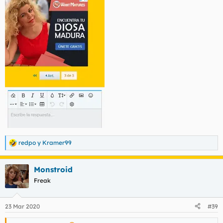
redpo
y
Kramer99
R
e
a
Monstroid
c
c
Freak
i
o
n
23 Mar 2020
#39
e
s