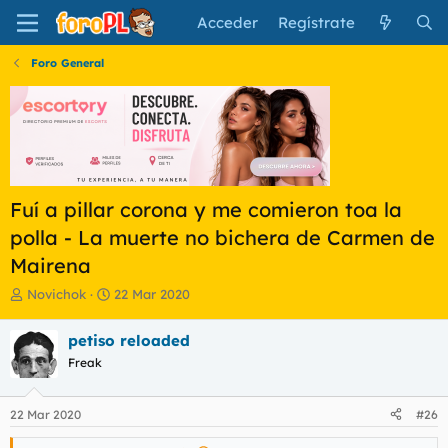
Acceder
Regístrate
Foro General
Fuí a pillar corona y me comieron toa la
polla - La muerte no bichera de Carmen de
Mairena
I
F
Novichok
22 Mar 2020
n
e
i
c
petiso reloaded
c
h
Freak
i
a
a
d
d
e
22 Mar 2020
#26
o
i
r
n