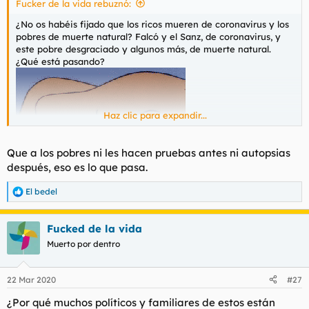
Fucker de la vida rebuznó:
d
i
e
c
¿No os habéis fijado que los ricos mueren de coronavirus y los
l
i
pobres de muerte natural? Falcó y el Sanz, de coronavirus, y
t
o
este pobre desgraciado y algunos más, de muerte natural.
e
¿Qué está pasando?
m
a
Haz clic para expandir...
Que a los pobres ni les hacen pruebas antes ni autopsias
después, eso es lo que pasa.
El bedel
R
e
a
Fucked de la vida
c
c
Muerto por dentro
i
o
n
22 Mar 2020
#27
e
s
¿Por qué muchos políticos y familiares de estos están
: