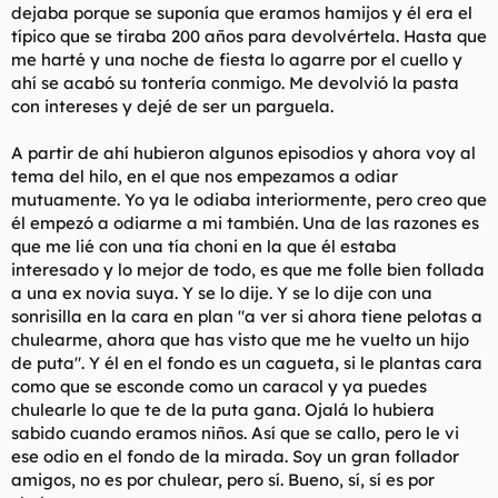
dejaba porque se suponía que eramos hamijos y él era el
típico que se tiraba 200 años para devolvértela. Hasta que
me harté y una noche de fiesta lo agarre por el cuello y
ahí se acabó su tontería conmigo. Me devolvió la pasta
con intereses y dejé de ser un parguela.
A partir de ahí hubieron algunos episodios y ahora voy al
tema del hilo, en el que nos empezamos a odiar
mutuamente. Yo ya le odiaba interiormente, pero creo que
él empezó a odiarme a mi también. Una de las razones es
que me lié con una tía choni en la que él estaba
interesado y lo mejor de todo, es que me folle bien follada
a una ex novia suya. Y se lo dije. Y se lo dije con una
sonrisilla en la cara en plan "a ver si ahora tiene pelotas a
chulearme, ahora que has visto que me he vuelto un hijo
de puta". Y él en el fondo es un cagueta, si le plantas cara
como que se esconde como un caracol y ya puedes
chulearle lo que te de la puta gana. Ojalá lo hubiera
sabido cuando eramos niños. Así que se callo, pero le vi
ese odio en el fondo de la mirada. Soy un gran follador
amigos, no es por chulear, pero sí. Bueno, sí, sí es por