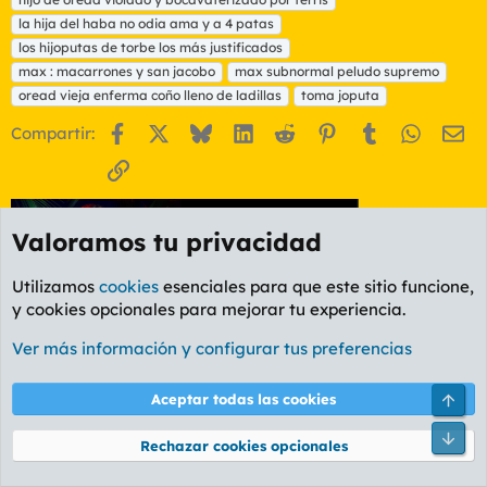
e
t
la hija del haba no odia ama y a 4 patas
a
los hijoputas de torbe los más justificados
s
max : macarrones y san jacobo
max subnormal peludo supremo
oread vieja enferma coño lleno de ladillas
toma joputa
Facebook
X
Bluesky
LinkedIn
Reddit
Pinterest
Tumblr
WhatsA
Em
Compartir:
Enlace
Valoramos tu privacidad
Utilizamos
cookies
esenciales para que este sitio funcione,
y cookies opcionales para mejorar tu experiencia.
Ver más información y configurar tus preferencias
Foro General
Cookies
PL OLDSTYLE AMARILLO
Arri
Aceptar todas las cookies
Cambiar fuente
Español (ES)
Pie
Contáctanos
Términos y reglas
Política de privacidad
Ayuda
Rechazar cookies opcionales
R
S