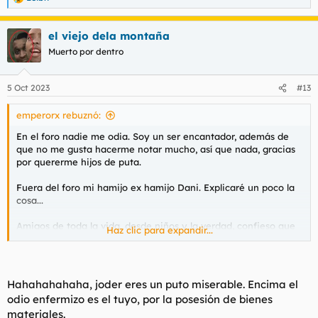
R
e
a
el viejo dela montaña
c
c
Muerto por dentro
i
o
n
5 Oct 2023
#13
e
s
emperorx rebuznó:
:
En el foro nadie me odia. Soy un ser encantador, además de
que no me gusta hacerme notar mucho, así que nada, gracias
por quererme hijos de puta.
Fuera del foro mi hamijo ex hamijo Dani. Explicaré un poco la
cosa...
Amigos de toda la vida, desde niños y la verdad, confieso que
Haz clic para expandir...
en este caso siempre le odie yo a él un poco bastante. Por
qué? Supongo que porque él tenía muchas cosas que yo quería
y yo no tenía. Él tenía la Mega Drive, yo iba a jugar a su casa al
Sonic deseando tenerla, pero mis padres nunca me la
Hahahahahaha, joder eres un puto miserable. Encima el
compraron. Él se quedaba jugando con eso y yo tenía que
odio enfermizo es el tuyo, por la posesión de bienes
volver a mi casa a jugar con aquellas maquinitas de 2 pantallas.
materiales.