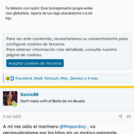
Para ver este contenido, necesitaremos su consentimiento para
configurar cookies de terceros.
Para obtener información más detallada, consulte nuestra
página de cookies
.
Aceptar cookies de terceros
Travelord
,
Sheik Yerbouti
,
Max_Demian
y 4 más
R
e
a
Sonic88
c
c
Don't mess with el Baño de mi Abuela
i
o
n
5 Oct 2023
#5
e
s
A mí me odia el marinero
@Moporday
, va
:
persiguiéndome por los hilos sin un motivo aparente.