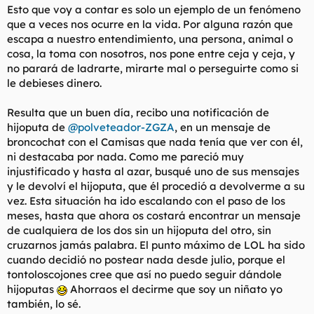
Esto que voy a contar es solo un ejemplo de un fenómeno
l
i
que a veces nos ocurre en la vida. Por alguna razón que
t
o
e
escapa a nuestro entendimiento, una persona, animal o
m
cosa, la toma con nosotros, nos pone entre ceja y ceja, y
a
no parará de ladrarte, mirarte mal o perseguirte como si
le debieses dinero.
Resulta que un buen día, recibo una notificación de
hijoputa de
@polveteador-ZGZA
, en un mensaje de
broncochat con el Camisas que nada tenía que ver con él,
ni destacaba por nada. Como me pareció muy
injustificado y hasta al azar, busqué uno de sus mensajes
y le devolví el hijoputa, que él procedió a devolverme a su
vez. Esta situación ha ido escalando con el paso de los
meses, hasta que ahora os costará encontrar un mensaje
de cualquiera de los dos sin un hijoputa del otro, sin
cruzarnos jamás palabra. El punto máximo de LOL ha sido
cuando decidió no postear nada desde julio, porque el
tontoloscojones cree que así no puedo seguir dándole
hijoputas
Ahorraos el decirme que soy un niñato yo
también, lo sé.