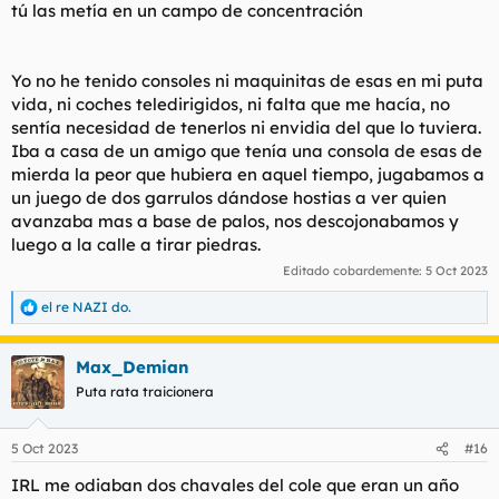
tú las metía en un campo de concentración
Yo no he tenido consoles ni maquinitas de esas en mi puta
vida, ni coches teledirigidos, ni falta que me hacía, no
sentía necesidad de tenerlos ni envidia del que lo tuviera.
Iba a casa de un amigo que tenía una consola de esas de
mierda la peor que hubiera en aquel tiempo, jugabamos a
un juego de dos garrulos dándose hostias a ver quien
avanzaba mas a base de palos, nos descojonabamos y
luego a la calle a tirar piedras.
Editado cobardemente:
5 Oct 2023
el re NAZI do.
R
e
a
Max_Demian
c
c
Puta rata traicionera
i
o
n
5 Oct 2023
#16
e
s
IRL me odiaban dos chavales del cole que eran un año
: