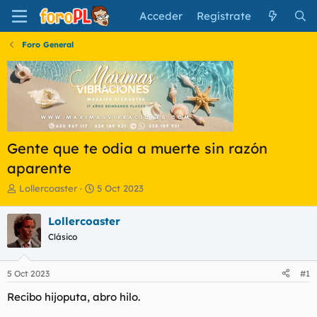
Acceder
Regístrate
Foro General
Gente que te odia a muerte sin razón
aparente
I
F
Lollercoaster
5 Oct 2023
n
e
i
c
Lollercoaster
c
h
Clásico
i
a
a
d
d
e
5 Oct 2023
#1
o
i
r
n
Recibo hijoputa, abro hilo.
d
i
e
c