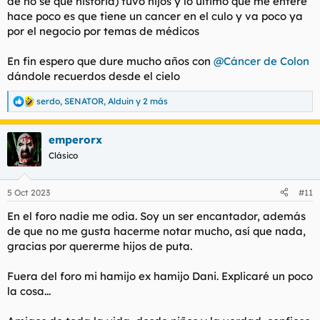
de no se qué historia) tuvo hijos y lo último que me enteré
hace poco es que tiene un cancer en el culo y va poco ya
por el negocio por temas de médicos
En fin espero que dure mucho años con
@Cáncer de Colon
dándole recuerdos desde el cielo
serdo
,
SENATOR
,
Alduin
y 2 más
R
e
a
emperorx
c
c
Clásico
i
o
n
5 Oct 2023
#11
e
s
En el foro nadie me odia. Soy un ser encantador, además
:
de que no me gusta hacerme notar mucho, así que nada,
gracias por quererme hijos de puta.
Fuera del foro mi hamijo ex hamijo Dani. Explicaré un poco
la cosa...