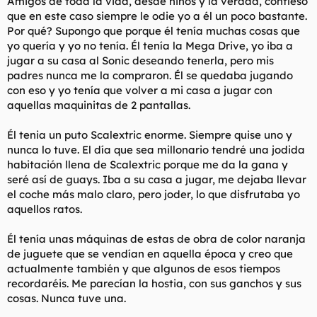
Amigos de toda la vida, desde niños y la verdad, confieso
que en este caso siempre le odie yo a él un poco bastante.
Por qué? Supongo que porque él tenía muchas cosas que
yo quería y yo no tenía. Él tenía la Mega Drive, yo iba a
jugar a su casa al Sonic deseando tenerla, pero mis
padres nunca me la compraron. Él se quedaba jugando
con eso y yo tenía que volver a mi casa a jugar con
aquellas maquinitas de 2 pantallas.
Él tenia un puto Scalextric enorme. Siempre quise uno y
nunca lo tuve. El día que sea millonario tendré una jodida
habitación llena de Scalextric porque me da la gana y
seré así de guays. Iba a su casa a jugar, me dejaba llevar
el coche más malo claro, pero joder, lo que disfrutaba yo
aquellos ratos.
Él tenía unas máquinas de estas de obra de color naranja
de juguete que se vendían en aquella época y creo que
actualmente también y que algunos de esos tiempos
recordaréis. Me parecían la hostia, con sus ganchos y sus
cosas. Nunca tuve una.