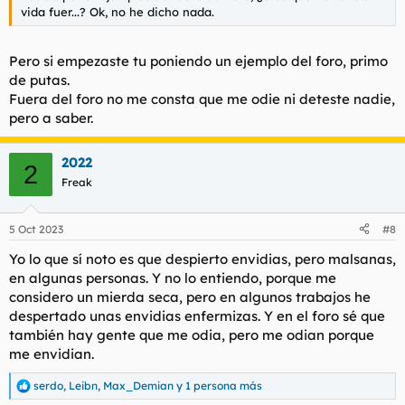
vida fuer...? Ok, no he dicho nada.
Pero si empezaste tu poniendo un ejemplo del foro, primo
de putas.
Fuera del foro no me consta que me odie ni deteste nadie,
pero a saber.
2022
2
Freak
5 Oct 2023
#8
Yo lo que sí noto es que despierto envidias, pero malsanas,
en algunas personas. Y no lo entiendo, porque me
considero un mierda seca, pero en algunos trabajos he
despertado unas envidias enfermizas. Y en el foro sé que
también hay gente que me odia, pero me odian porque
me envidian.
serdo
,
Leibn
,
Max_Demian
y 1 persona más
R