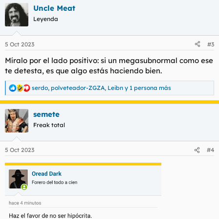
a
Uncle Meat
c
c
Leyenda
i
o
n
5 Oct 2023
#3
e
s
Míralo por el lado positivo: si un megasubnormal como ese
:
te detesta, es que algo estás haciendo bien.
serdo
,
polveteador-ZGZA
,
Leibn
y 1 persona más
R
e
a
semete
c
c
Freak total
i
o
n
5 Oct 2023
#4
e
s
: