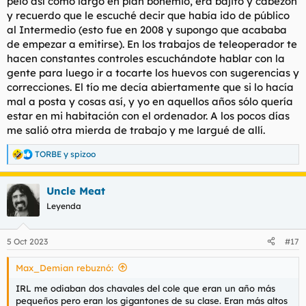
pelo así como largo en plan bohemio, era bajito y cabezón
y recuerdo que le escuché decir que había ido de público
al Intermedio (esto fue en 2008 y supongo que acababa
de empezar a emitirse). En los trabajos de teleoperador te
hacen constantes controles escuchándote hablar con la
gente para luego ir a tocarte los huevos con sugerencias y
correcciones. El tío me decía abiertamente que si lo hacía
mal a posta y cosas así, y yo en aquellos años sólo quería
estar en mi habitación con el ordenador. A los pocos días
me salió otra mierda de trabajo y me largué de allí.
TORBE
y
spizoo
R
e
a
Uncle Meat
c
c
Leyenda
i
o
n
5 Oct 2023
#17
e
s
Max_Demian rebuznó:
:
IRL me odiaban dos chavales del cole que eran un año más
pequeños pero eran los gigantones de su clase. Eran más altos