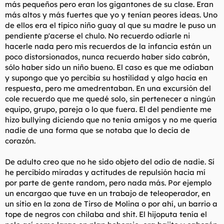
más pequeños pero eran los gigantones de su clase. Eran
más altos y más fuertes que yo y tenían peores ideas. Uno
de ellos era el típico niño guay al que su madre le puso un
pendiente p'acerse el chulo. No recuerdo odiarle ni
hacerle nada pero mis recuerdos de la infancia están un
poco distorsionados, nunca recuerdo haber sido cabrón,
sólo haber sido un niño bueno. El caso es que me odiaban
y supongo que yo percibía su hostilidad y algo hacía en
respuesta, pero me amedrentaban. En una excursión del
cole recuerdo que me quedé solo, sin pertenecer a ningún
equipo, grupo, pareja o lo que fuera. El del pendiente me
hizo bullying diciendo que no tenía amigos y no me quería
nadie de una forma que se notaba que lo decía de
corazón.
De adulto creo que no he sido objeto del odio de nadie. Sí
he percibido miradas y actitudes de repulsión hacia mí
por parte de gente random, pero nada más. Por ejemplo
un encargao que tuve en un trabajo de teleoperador, en
un sitio en la zona de Tirso de Molina o por ahí, un barrio a
tope de negros con chilaba and shit. El hijoputa tenía el