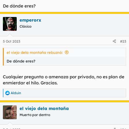
De dónde eres?
emperorx
Clásico
5 Oct 2023
#23
el viejo dela montaña rebuznó:
De dónde eres?
Cualquier pregunta o amenaza por privado, no es plan de
enmierdar el hilo. Gracias.
Alduin
R
e
a
el viejo dela montaña
c
c
Muerto por dentro
i
o
n