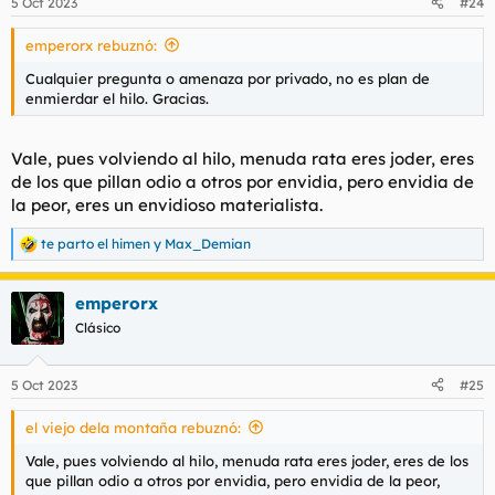
5 Oct 2023
#24
e
s
emperorx rebuznó:
:
Cualquier pregunta o amenaza por privado, no es plan de
enmierdar el hilo. Gracias.
Vale, pues volviendo al hilo, menuda rata eres joder, eres
de los que pillan odio a otros por envidia, pero envidia de
la peor, eres un envidioso materialista.
te parto el himen
y
Max_Demian
R
e
a
emperorx
c
c
Clásico
i
o
n
5 Oct 2023
#25
e
s
el viejo dela montaña rebuznó:
:
Vale, pues volviendo al hilo, menuda rata eres joder, eres de los
que pillan odio a otros por envidia, pero envidia de la peor,