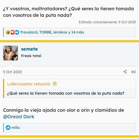
¿Y vosotros, maltratadores? ¿Qué seres la tienen tomada
con vosotros de la puta nada?
Editado cobardemente:
5 Oct 2023
Travelord
,
TORBE
,
lemikox
y 14 más
R
e
a
semete
c
c
Freak total
i
o
n
5 Oct 2023
#2
e
s
Lollercoaster rebuznó:
:
¿Qué seres la tienen tomada con vosotros de la puta nada?
Conmigo la vieja ajada con olor a orin y clamidias de
@Oread Dark
miliu
R
e