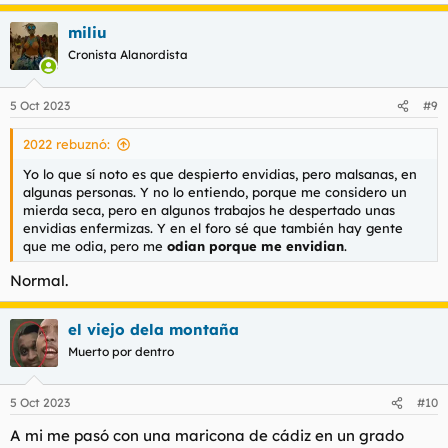
e
a
miliu
c
c
Cronista Alanordista
i
o
n
5 Oct 2023
#9
e
s
2022 rebuznó:
:
Yo lo que sí noto es que despierto envidias, pero malsanas, en
algunas personas. Y no lo entiendo, porque me considero un
mierda seca, pero en algunos trabajos he despertado unas
envidias enfermizas. Y en el foro sé que también hay gente
que me odia, pero me
odian porque me envidian
.
Normal.
el viejo dela montaña
Muerto por dentro
5 Oct 2023
#10
A mi me pasó con una maricona de cádiz en un grado