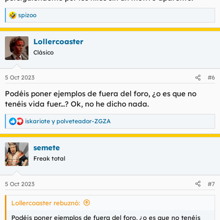
spizoo
R
e
a
Lollercoaster
c
c
Clásico
i
o
n
5 Oct 2023
#6
e
s
Podéis poner ejemplos de fuera del foro, ¿o es que no
:
tenéis vida fuer...? Ok, no he dicho nada.
iskariote
y
polveteador-ZGZA
R
e
a
semete
c
c
Freak total
i
o
n
5 Oct 2023
#7
e
s
Lollercoaster rebuznó:
:
Podéis poner ejemplos de fuera del foro, ¿o es que no tenéis