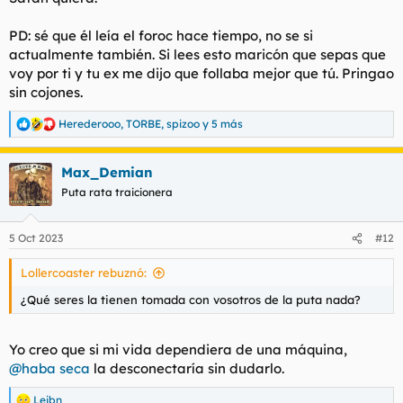
PD: sé que él leía el foroc hace tiempo, no se si
actualmente también. Si lees esto maricón que sepas que
voy por ti y tu ex me dijo que follaba mejor que tú. Pringao
sin cojones.
Herederooo
,
TORBE
,
spizoo
y 5 más
R
e
a
Max_Demian
c
c
Puta rata traicionera
i
o
n
5 Oct 2023
#12
e
s
Lollercoaster rebuznó:
:
¿Qué seres la tienen tomada con vosotros de la puta nada?
Yo creo que si mi vida dependiera de una máquina,
@haba seca
la desconectaría sin dudarlo.
Leibn