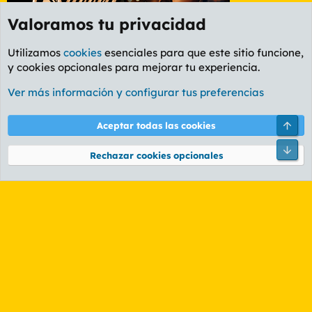
Valoramos tu privacidad
Utilizamos
cookies
esenciales para que este sitio funcione,
y cookies opcionales para mejorar tu experiencia.
Foro Informática y Videojuegos
Ver más información y configurar tus preferencias
Cookies
PL OLDSTYLE AMARILLO
Cambiar fuente
Español (ES)
Arri
Aceptar todas las cookies
Contáctanos
Términos y reglas
Política de privacidad
Ayuda
R
Pie
S
Rechazar cookies opcionales
S
®
Community platform by XenForo
© 2010-2026 XenForo Ltd.