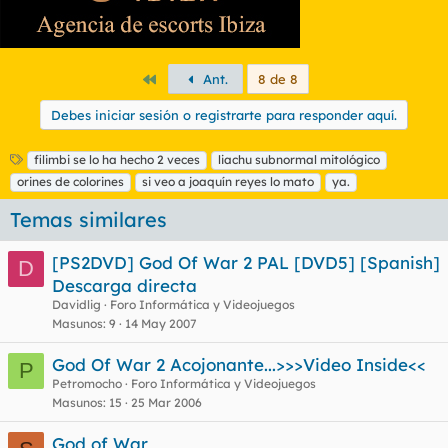
Primero
Ant.
8 de 8
Debes iniciar sesión o registrarte para responder aquí.
E
filimbi se lo ha hecho 2 veces
liachu subnormal mitológico
t
orines de colorines
si veo a joaquín reyes lo mato
ya.
i
q
Temas similares
u
e
[PS2DVD] God Of War 2 PAL [DVD5] [Spanish]
D
t
Descarga directa
a
s
Davidlig
Foro Informática y Videojuegos
Masunos
9
14 May 2007
God Of War 2 Acojonante...>>>Video Inside<<
P
Petromocho
Foro Informática y Videojuegos
Masunos
15
25 Mar 2006
God of War