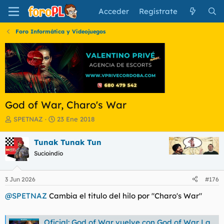
Acceder
Regístrate
Foro Informática y Videojuegos
God of War, Charo's War
I
F
SPETNAZ
23 Ene 2018
n
e
i
c
Tunak Tunak Tun
c
h
Sucioindio
i
a
a
d
d
e
3 Jun 2026
#176
o
i
r
n
@SPETNAZ
Cambia el titulo del hilo por "Charo's War"
d
i
e
c
l
i
Oficial: God of War vuelve con God of War Laufey, una nueva aventura que presenta 20 minutos de gameplay