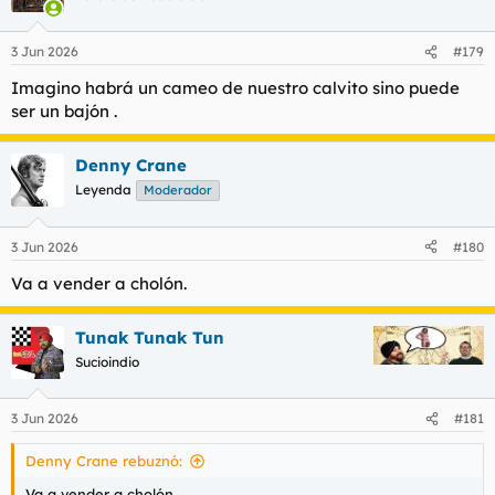
i
o
n
3 Jun 2026
#179
e
s
Imagino habrá un cameo de nuestro calvito sino puede
:
ser un bajón .
Denny Crane
Leyenda
Moderador
3 Jun 2026
#180
Va a vender a cholón.
Tunak Tunak Tun
Sucioindio
3 Jun 2026
#181
Denny Crane rebuznó:
Va a vender a cholón.