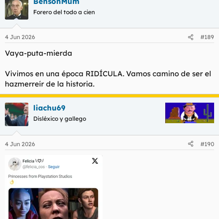
BensonMum
c
c
Forero del todo a cien
i
o
n
4 Jun 2026
#189
e
s
Vaya-puta-mierda
:
Vivimos en una época RIDÍCULA. Vamos camino de ser el
hazmerreír de la historia.
liachu69
Disléxico y gallego
4 Jun 2026
#190