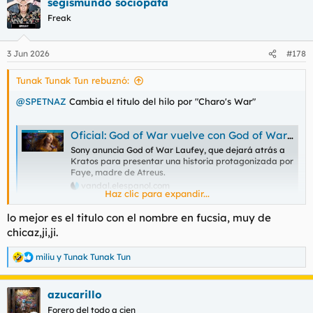
segismundo sociopata
c
c
Freak
i
o
n
3 Jun 2026
#178
e
s
Tunak Tunak Tun rebuznó:
:
@SPETNAZ
Cambia el titulo del hilo por "Charo's War"
Oficial: God of War vuelve con God of War Laufey, una nueva aventura que presenta 20 minutos de gameplay
Sony anuncia God of War Laufey, que dejará atrás a
Kratos para presentar una historia protagonizada por
Faye, madre de Atreus.
vandal.elespanol.com
Haz clic para expandir...
lo mejor es el titulo con el nombre en fucsia, muy de
Dios, esta gente no aprende
chicaz,ji,ji.
miliu
y
Tunak Tunak Tun
R
e
a
azucarillo
c
c
Forero del todo a cien