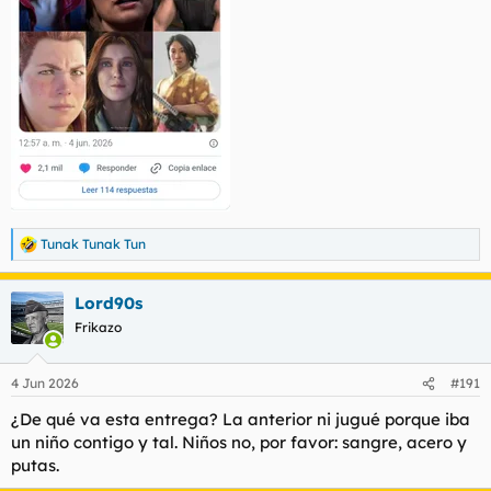
Tunak Tunak Tun
R
e
a
Lord90s
c
c
Frikazo
i
o
n
4 Jun 2026
#191
e
s
¿De qué va esta entrega? La anterior ni jugué porque iba
:
un niño contigo y tal. Niños no, por favor: sangre, acero y
putas.