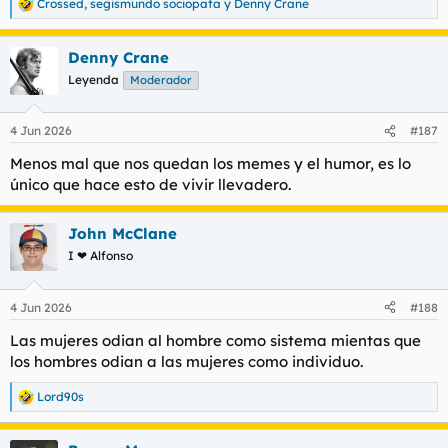
Crossed
,
segismundo sociopata
y
Denny Crane
R
e
a
Denny Crane
c
c
Leyenda
Moderador
i
o
n
4 Jun 2026
#187
e
s
Menos mal que nos quedan los memes y el humor, es lo
:
único que hace esto de vivir llevadero.
John McClane
I ❤ Alfonso
4 Jun 2026
#188
Las mujeres odian al hombre como sistema mientas que
los hombres odian a las mujeres como individuo.
Lord90s
R
e
a