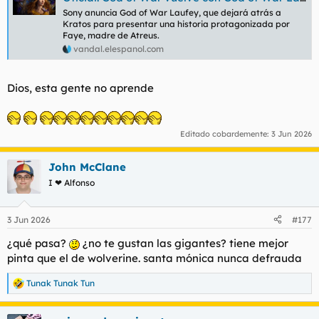
t
o
Sony anuncia God of War Laufey, que dejará atrás a
e
Kratos para presentar una historia protagonizada por
m
Faye, madre de Atreus.
a
vandal.elespanol.com
Dios, esta gente no aprende
Editado cobardemente:
3 Jun 2026
John McClane
I ❤ Alfonso
3 Jun 2026
#177
¿qué pasa?
¿no te gustan las gigantes? tiene mejor
pinta que el de wolverine. santa mónica nunca defrauda
Tunak Tunak Tun
R
e
a