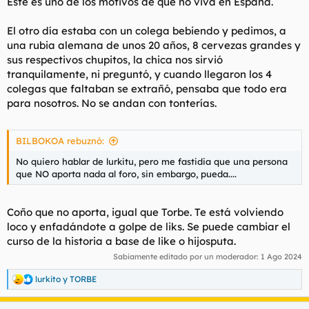
Este es uno de los motivos de que no viva en España.
El otro día estaba con un colega bebiendo y pedimos, a
una rubia alemana de unos 20 años, 8 cervezas grandes y
sus respectivos chupitos, la chica nos sirvió
tranquilamente, ni preguntó, y cuando llegaron los 4
colegas que faltaban se extrañó, pensaba que todo era
para nosotros. No se andan con tonterías.
BILBOKOA rebuznó:
No quiero hablar de lurkitu, pero me fastidia que una persona
que NO aporta nada al foro, sin embargo, pueda....
Coño que no aporta, igual que Torbe. Te está volviendo
loco y enfadándote a golpe de liks. Se puede cambiar el
curso de la historia a base de like o hijosputa.
Sabiamente editado por un moderador:
1 Ago 2024
lurkito
y
TORBE
R
e
a