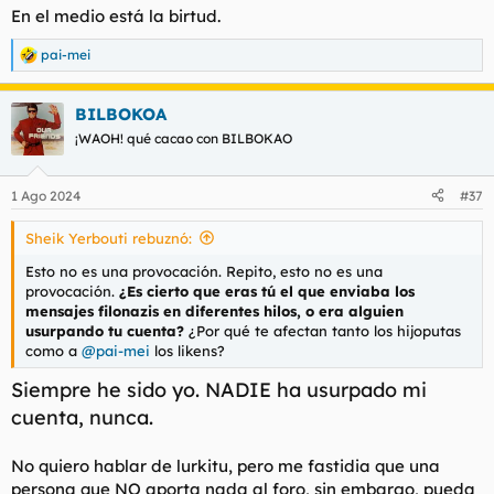
En el medio está la birtud.
pai-mei
R
e
a
BILBOKOA
c
c
¡WAOH! qué cacao con BILBOKAO
i
o
n
1 Ago 2024
#37
e
s
Sheik Yerbouti rebuznó:
:
Esto no es una provocación. Repito, esto no es una
provocación.
¿Es cierto que eras tú el que enviaba los
mensajes filonazis en diferentes hilos, o era alguien
usurpando tu cuenta?
¿Por qué te afectan tanto los hijoputas
como a
@pai-mei
los likens?
Siempre he sido yo. NADIE ha usurpado mi
cuenta, nunca.
No quiero hablar de lurkitu, pero me fastidia que una
persona que NO aporta nada al foro, sin embargo, pueda