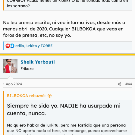
CORREO? Acaso tienes un klonk? O lo he soñado todo como en
los serrano?
No leo prensa escrita, ni veo informativos, desde más o
menos abril de 2020. Cualquier BILBOKOA que veas en
foros de prensa, etc, no soy yo.
otilio
,
lurkito
y
TORBE
R
e
a
Sheik Yerbouti
c
c
Frikazo
i
o
n
1 Ago 2024
#44
e
s
BILBOKOA rebuznó:
:
Siempre he sido yo. NADIE ha usurpado mi
cuenta, nunca.
No quiero hablar de lurkitu, pero me fastidia que una persona
que NO aporta nada al foro, sin embargo, pueda aprovecharse