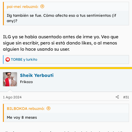
s
pai-mei rebuznó:
:
Ilg también se fue. Cómo afecta eso a tus sentimientos (if
any)?
ILG ya se había ausentado antes de irme yo. Veo que
sigue sin escribir, pero sí está dando likes, o al menos
alguien lo hace usando su
user.
TORBE
y
lurkito
R
e
a
Sheik Yerbouti
c
c
Frikazo
i
o
n
1 Ago 2024
#31
e
s
BILBOKOA rebuznó:
:
Me voy 8 meses