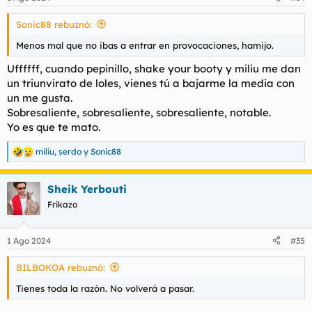
e
s
Sonic88 rebuznó:
:
Menos mal que no ibas a entrar en provocaciones, hamijo.
Uffffff, cuando pepinillo, shake your booty y miliu me dan
un triunvirato de loles, vienes tú a bajarme la media con
un me gusta.
Sobresaliente, sobresaliente, sobresaliente, notable.
Yo es que te mato.
miliu
,
serdo
y
Sonic88
R
e
a
Sheik Yerbouti
c
c
Frikazo
i
o
n
1 Ago 2024
#35
e
s
BILBOKOA rebuznó:
:
Tienes toda la razón. No volverá a pasar.