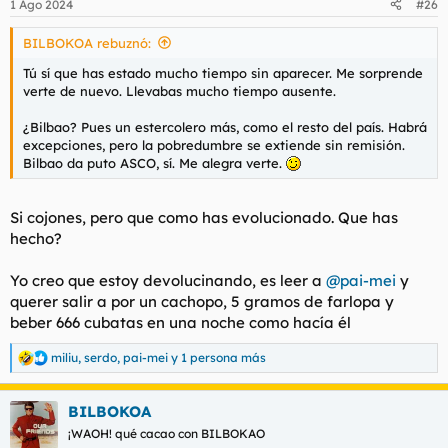
1 Ago 2024
#26
d
i
e
c
BILBOKOA rebuznó:
l
i
t
o
Tú sí que has estado mucho tiempo sin aparecer. Me sorprende
e
verte de nuevo. Llevabas mucho tiempo ausente.
m
a
¿Bilbao? Pues un estercolero más, como el resto del país. Habrá
excepciones, pero la pobredumbre se extiende sin remisión.
Bilbao da puto ASCO, sí. Me alegra verte.
Si cojones, pero que como has evolucionado. Que has
hecho?
Yo creo que estoy devolucinando, es leer a
@pai-mei
y
querer salir a por un cachopo, 5 gramos de farlopa y
beber 666 cubatas en una noche como hacía él
miliu
,
serdo
,
pai-mei
y 1 persona más
R
e
a
BILBOKOA
c
c
¡WAOH! qué cacao con BILBOKAO
i