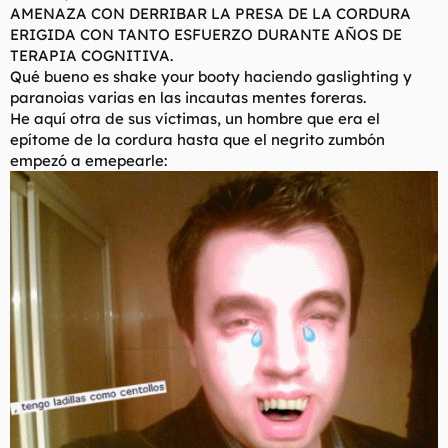
AMENAZA CON DERRIBAR LA PRESA DE LA CORDURA
imbecil ese empezó a darme hijputas. Peo no hablemos más de
ERIGIDA CON TANTO ESFUERZO DURANTE AÑOS DE
ese mariquita reprimido.
TERAPIA COGNITIVA.
Qué bueno es shake your booty haciendo gaslighting y
paranoias varias en las incautas mentes foreras.
He aquí otra de sus víctimas, un hombre que era el
epítome de la cordura hasta que el negrito zumbón
empezó a emepearle: