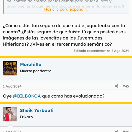
del contenido creado por los demás para pasar el rato y
divertirse. Es lo que me fastidia, que se le permita hacer eso. Si
Haz clic para expandir...
no quieres aportar nada y sólo quieres pasar el rato viendo lo
que escriben otros, vale, pero al menos no te pongas en plan
imbécil a dar hijoputas. Todo empezó porque en su momento le
¿Cómo estás tan seguro de que nadie jugueteaba con tu
recriminé que sólo había escrito 3 mensajes, y fue cuando el
cuenta? ¿Estás seguro de que fuiste tú quien posteó esas
imbecil ese empezó a darme hijputas. Pero no hablemos más
imágenes de las jovencitas de las Juventudes
de ese mariquita reprimido.
Hitlerianas? ¿Vives en el tercer mundo semántico?
Editado cobardemente:
2 Ago 2024
Morzhilla
Muerto por dentro
1 Ago 2024
#45
Oye
@BILBOKOA
que como has evolucionado?
Sheik Yerbouti
Frikazo
1 Ago 2024
#46