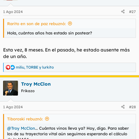
o
n
1 Ago 2024
#27
e
s
Rarito en son de paz rebuznó:
:
Hola, cuántos años has estado sin postear?
Esta vez, 8 meses. En el pasado, he estado ausente más
de un año.
miliu
,
TORBE
y
lurkito
R
e
a
Troy McClon
c
c
Frikazo
i
o
n
1 Ago 2024
#28
e
s
Tiboroski rebuznó:
:
@Troy McClon
... Cuántos vinos lleva ya? Hoy, digo. Para saber
los de su trayectoria vital aún seguimos esperando el cálculo