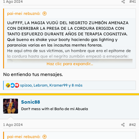
1 Ago 2024
#41
pai-mei rebuznó:
UuFFFF, LA MAGIA VUDÚ DEL NEGRITO ZUMBÓN AMENAZA
CON DERRIBAR LA PRESA DE LA CORDURA ERIGIDA CON
TANTO ESFUERZO DURANTE AÑOS DE TERAPIA COGNITIVA.
Qué bueno es shake your booty haciendo gas lighting y
paranoias varias en las incautas mentes foreras.
He aquí otra de sus víctimas, un hombre que era el epítome de
la cordura hasta que el negrito zumbón empezó a emepearle:
Haz clic para expandir...
No entiendo tus mensajes.
spizoo
,
Lebrom
,
Kramer99
y 8 más
R
e
a
Sonic88
c
c
Don't mess with el Baño de mi Abuela
i
o
n
1 Ago 2024
#42
e
s
pai-mei rebuznó:
: