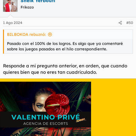
Sheik Yerbouti
c
c
Frikazo
i
o
n
1 Ago 2024
#50
e
s
BILBOKOA rebuznó:
:
Pasado con el 100% de los logros. Es algo que ya comentaré
sobre los juegos pasados en el hilo correspondiente.
Responde a mi pregunta anterior, en orden, que cuando
quieres bien que no eres tan cuadriculado.