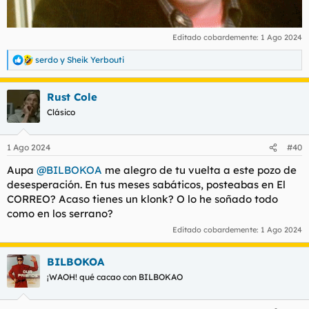
Editado cobardemente:
1 Ago 2024
serdo
y
Sheik Yerbouti
R
e
a
Rust Cole
c
c
Clásico
i
o
n
1 Ago 2024
#40
e
s
Aupa
@BILBOKOA
me alegro de tu vuelta a este pozo de
:
desesperación. En tus meses sabáticos, posteabas en El
CORREO? Acaso tienes un klonk? O lo he soñado todo
como en los serrano?
Editado cobardemente:
1 Ago 2024
BILBOKOA
¡WAOH! qué cacao con BILBOKAO