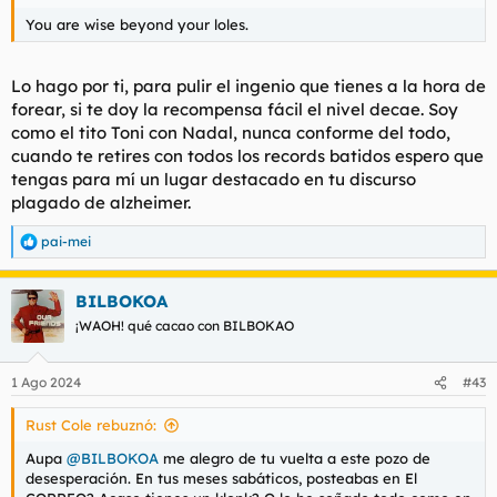
You are wise beyond your loles.
Lo hago por ti, para pulir el ingenio que tienes a la hora de
forear, si te doy la recompensa fácil el nivel decae. Soy
como el tito Toni con Nadal, nunca conforme del todo,
cuando te retires con todos los records batidos espero que
tengas para mí un lugar destacado en tu discurso
plagado de alzheimer.
pai-mei
R
e
a
BILBOKOA
c
c
¡WAOH! qué cacao con BILBOKAO
i
o
n
1 Ago 2024
#43
e
s
Rust Cole rebuznó:
:
Aupa
@BILBOKOA
me alegro de tu vuelta a este pozo de
desesperación. En tus meses sabáticos, posteabas en El