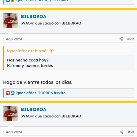
R
e
a
BILBOKOA
c
c
¡WAOH! qué cacao con BILBOKAO
i
o
n
1 Ago 2024
#29
e
s
ignaciofdez rebuznó:
:
Has hecho caca hoy?
K#rma y buenas tardes
Hago de vientre todos los días.
ignaciofdez
,
TORBE
y
lurkito
R
e
a
BILBOKOA
c
c
¡WAOH! qué cacao con BILBOKAO
i
o
n
1 Ago 2024
#30
e