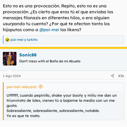
Esto no es una provocación. Repito, esto no es una
provocación. ¿Es cierto que eras tú el que enviaba los
mensajes filonazis en diferentes hilos, o era alguien
usurpando tu cuenta? ¿Por qué te afectan tanto los
hijoputas como a
@pai-mei
los likens?
pai-mei
y
lurkito
R
e
a
Sonic88
c
c
Don't mess with el Baño de mi Abuela
i
o
n
1 Ago 2024
#36
e
s
pai-mei rebuznó:
:
Uffffff, cuando pepinillo, shake your booty y miliu me dan un
triunvirato de loles, vienes tú a bajarme la media con un me
gusta.
Sobresaliente, sobresaliente, sobresaliente, notable.
Yo es que te mato.