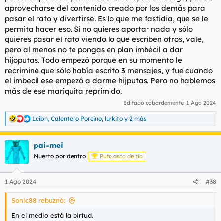
aprovecharse del contenido creado por los demás para
pasar el rato y divertirse. Es lo que me fastidia, que se le
permita hacer eso. Si no quieres aportar nada y sólo
quieres pasar el rato viendo lo que escriben otros, vale,
pero al menos no te pongas en plan imbécil a dar
hijoputas. Todo empezó porque en su momento le
recriminé que sólo había escrito 3 mensajes, y fue cuando
el imbecil ese empezó a darme hijputas. Pero no hablemos
más de ese mariquita reprimido.
Editado cobardemente:
1 Ago 2024
Leibn
,
Calentero Porcino
,
lurkito
y 2 más
R
e
a
pai-mei
c
c
Muerto por dentro
Puto asco de tío
i
o
n
1 Ago 2024
#38
e
s
Sonic88 rebuznó:
:
En el medio está la birtud.