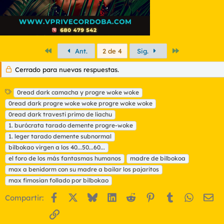
Primero
Último
Ant.
2 de 4
Sig.
Cerrado para nuevas respuestas.
E
0read dark camacha y progre woke woke
t
0read dark progre woke woke progre woke woke
i
0read dark travesti primo de liachu
q
1. burócrata tarado demente progre-woke
u
1. leger tarado demente subnormal
e
t
bilbokao virgen a los 40...50...60...
a
el foro de los más fantasmas humanos
madre de bilbokoa
s
max a benidorm con su madre a bailar los pajaritos
max fimosian follado por bilbokao
Facebook
X
Bluesky
LinkedIn
Reddit
Pinterest
Tumblr
WhatsA
Em
Compartir:
Enlace