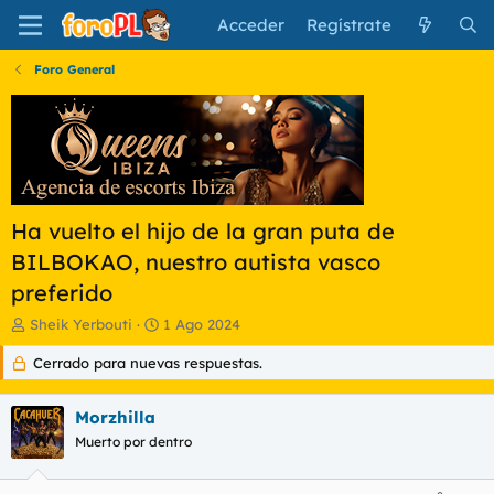
Acceder
Regístrate
Foro General
Ha vuelto el hijo de la gran puta de
BILBOKAO, nuestro autista vasco
preferido
I
F
Sheik Yerbouti
1 Ago 2024
n
e
Cerrado para nuevas respuestas.
i
c
c
h
i
a
Morzhilla
a
d
d
Muerto por dentro
e
o
i
r
n