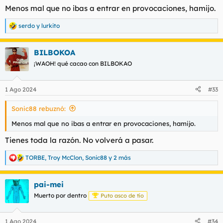
Que tiene cojones que después de 8 meses, en el primer día
Menos mal que no ibas a entrar en provocaciones, hamijo.
que vuelvo ya esté el hijputa ese malnacido dando hijputas.
serdo
y
lurkito
R
Ya os vale.
e
a
BILBOKOA
c
c
¡WAOH! qué cacao con BILBOKAO
i
o
n
1 Ago 2024
#33
e
s
Sonic88 rebuznó:
:
Menos mal que no ibas a entrar en provocaciones, hamijo.
Tienes toda la razón. No volverá a pasar.
TORBE
,
Troy McClon
,
Sonic88
y 2 más
R
e
a
pai-mei
c
c
Muerto por dentro
Puto asco de tío
i
o
n
1 Ago 2024
#34