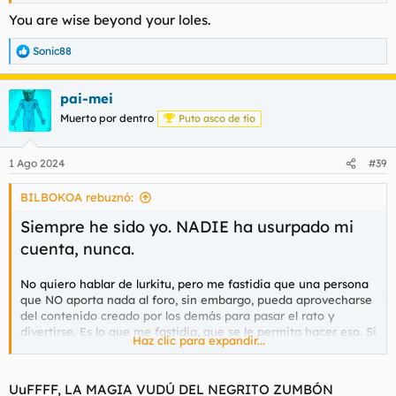
You are wise beyond your loles.
Sonic88
R
e
a
pai-mei
c
c
Muerto por dentro
Puto asco de tío
i
o
n
1 Ago 2024
#39
e
s
BILBOKOA rebuznó:
:
Siempre he sido yo. NADIE ha usurpado mi
cuenta, nunca.
No quiero hablar de lurkitu, pero me fastidia que una persona
que NO aporta nada al foro, sin embargo, pueda aprovecharse
del contenido creado por los demás para pasar el rato y
divertirse. Es lo que me fastidia, que se le permita hacer eso. Si
Haz clic para expandir...
no quieres aportar nada y sólo quieres pasar el rato viendo lo
que escriben otros, vale, pero al menos no te pongas en plan
imbécil a dar hijoputas. Todo empezó porque en su momento le
UuFFFF, LA MAGIA VUDÚ DEL NEGRITO ZUMBÓN
recriminé que sólo había escrito 3 mensajes, y fue cuando el