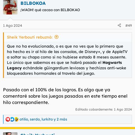
BILBOKOA
c
c
¡WAOH! qué cacao con BILBOKAO
i
o
n
1 Ago 2024
#49
e
s
Sheik Yerbouti rebuznó:
:
Que no ha evolucionado, o es que no ves que lo primero que
ha hecho es ir al hilo de las consolas, de Disney+, y de AppleTV
a soltar su chapa como si no hubiese estado 8 meses ausente.
Lo único que sabemos es que se habrá pasado el
Hogwarts
Legacy
echándole güingardium leviosas y hechizos anti-woke
bloqueadores hormonales al travelo del juego.
Pasado con el 100% de los logros. Es algo que ya
comentaré sobre los juegos pasados en este tiempo enel
hilo correspondiente.
Editado cobardemente:
1 Ago 2024
otilio
,
serdo
,
lurkito
y 2 más
R
e
a