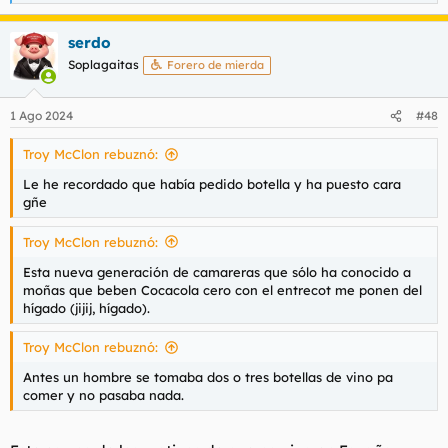
e
a
serdo
c
c
Soplagaitas
Forero de mierda
i
o
n
1 Ago 2024
#48
e
s
Troy McClon rebuznó:
:
Le he recordado que había pedido botella y ha puesto cara
gñe
Troy McClon rebuznó:
Esta nueva generación de camareras que sólo ha conocido a
moñas que beben Cocacola cero con el entrecot me ponen del
hígado (jijij, hígado).
Troy McClon rebuznó:
Antes un hombre se tomaba dos o tres botellas de vino pa
comer y no pasaba nada.