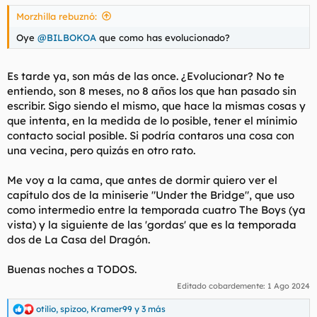
s
Morzhilla rebuznó:
:
Oye
@BILBOKOA
que como has evolucionado?
Es tarde ya, son más de las once. ¿Evolucionar? No te
entiendo, son 8 meses, no 8 años los que han pasado sin
escribir. Sigo siendo el mismo, que hace la mismas cosas y
que intenta, en la medida de lo posible, tener el mínimio
contacto social posible. Si podría contaros una cosa con
una vecina, pero quizás en otro rato.
Me voy a la cama, que antes de dormir quiero ver el
capítulo dos de la miniserie "Under the Bridge", que uso
como intermedio entre la temporada cuatro The Boys (ya
vista) y la siguiente de las 'gordas' que es la temporada
dos de La Casa del Dragón.
Buenas noches a TODOS.
Editado cobardemente:
1 Ago 2024
otilio
,
spizoo
,
Kramer99
y 3 más
R