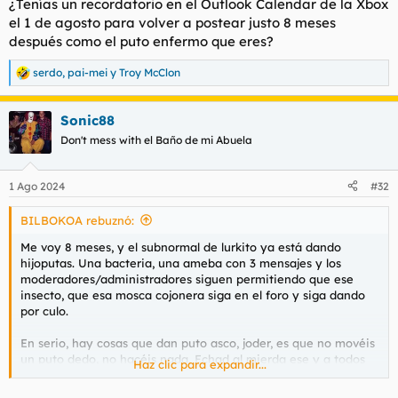
¿Tenías un recordatorio en el Outlook Calendar de la Xbox
el 1 de agosto para volver a postear justo 8 meses
después como el puto enfermo que eres?
serdo
,
pai-mei
y
Troy McClon
R
e
a
Sonic88
c
c
Don't mess with el Baño de mi Abuela
i
o
n
1 Ago 2024
#32
e
s
BILBOKOA rebuznó:
:
Me voy 8 meses, y el subnormal de lurkito ya está dando
hijoputas. Una bacteria, una ameba con 3 mensajes y los
moderadores/administradores siguen permitiendo que ese
insecto, que esa mosca cojonera siga en el foro y siga dando
por culo.
En serio, hay cosas que dan puto asco, joder, es que no movéis
un puto dedo, no hacéis nada. Echad al mierda ese y a todos
Haz clic para expandir...
como él que no aporta nada al foro, joder.