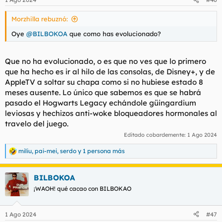
Morzhilla rebuznó:
Oye
@BILBOKOA
que como has evolucionado?
Que no ha evolucionado, o es que no ves que lo primero
que ha hecho es ir al hilo de las consolas, de Disney+, y de
AppleTV a soltar su chapa como si no hubiese estado 8
meses ausente. Lo único que sabemos es que se habrá
pasado el Hogwarts Legacy echándole güingardium
leviosas y hechizos anti-woke bloqueadores hormonales al
travelo del juego.
Editado cobardemente:
1 Ago 2024
miliu
,
pai-mei
,
serdo
y 1 persona más
R
e
a
BILBOKOA
c
c
¡WAOH! qué cacao con BILBOKAO
i
o
n
1 Ago 2024
#47
e