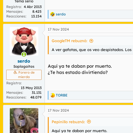
Tema serio
Registro
4 Abr 2013
Mensajes
8.425
serdo
R
Reacciones
13.154
e
a
17 Nov 2024
c
c
i
GoogleTM rebuznó:
o
n
A ver gafotas, que os veo despistados. Los
e
s
serdo
:
Aquí ya te daban por muerto.
Soplagaitas
¿Te has estado divirtiendo?
Forero de
mierda
Registro
15 May 2013
Mensajes
31.131
TORBE
R
Reacciones
48.079
e
a
17 Nov 2024
c
c
i
Pepinillo rebuznó:
o
n
Aquí ya te daban por muerto.