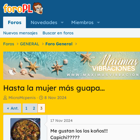
Foros
Novedades
Miembros
Nuevos mensajes
Buscar en foros
Foros
GENERAL
Foro General
Hasta la mujer más guapa...
I
F
MicroMcpenis
8 Nov 2024
n
e
Ant.
1
2
3
i
c
c
h
i
a
17 Nov 2024
a
d
Me gustan los los koños!!!
d
e
o
i
Capichi?????