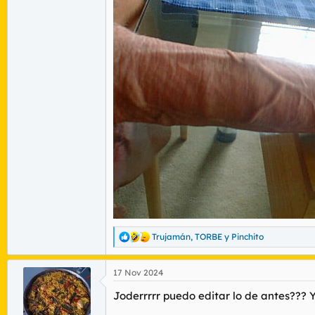
Trujamán
,
TORBE
y
Pinchito
R
e
a
17 Nov 2024
c
c
Joderrrrr puedo editar lo de antes??? Y
i
o