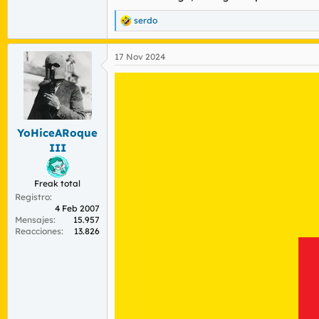
serdo
R
e
a
17 Nov 2024
c
c
i
o
n
e
s
YoHiceARoque
:
III
Freak total
Registro
4 Feb 2007
Mensajes
15.957
Reacciones
13.826