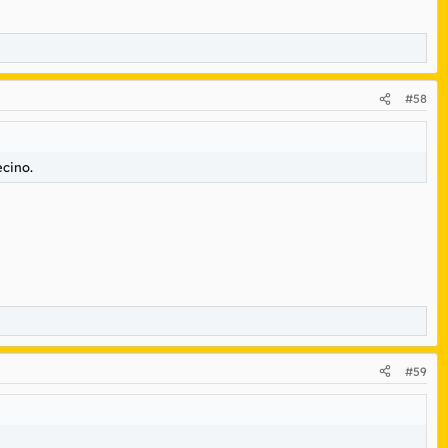
#58
ecino.
#59