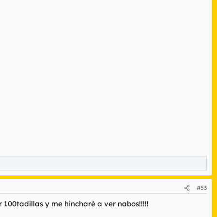
#53
 100tadillas y me hincharè a ver nabos!!!!!