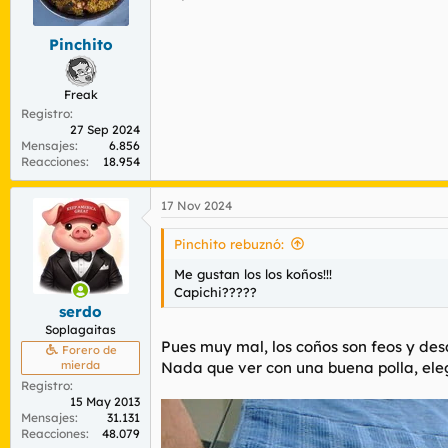
r
n
d
i
Pinchito
e
c
l
i
t
o
Freak
e
Registro
m
27 Sep 2024
a
Mensajes
6.856
Reacciones
18.954
17 Nov 2024
Pinchito rebuznó:
Me gustan los los koños!!!
Capichi?????
serdo
Soplagaitas
Pues muy mal, los coños son feos y de
Forero de
mierda
Nada que ver con una buena polla, eleg
Registro
15 May 2013
Mensajes
31.131
Reacciones
48.079