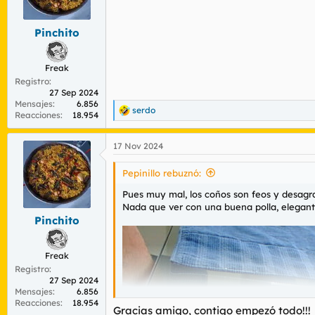
n
e
s
Pinchito
:
Freak
Registro
27 Sep 2024
Mensajes
6.856
serdo
R
Reacciones
18.954
e
a
17 Nov 2024
c
c
i
Pepinillo rebuznó:
o
n
Pues muy mal, los coños son feos y desagr
e
Nada que ver con una buena polla, elegant
s
Pinchito
:
Freak
Registro
27 Sep 2024
Mensajes
6.856
Reacciones
18.954
Gracias amigo, contigo empezó todo!!!