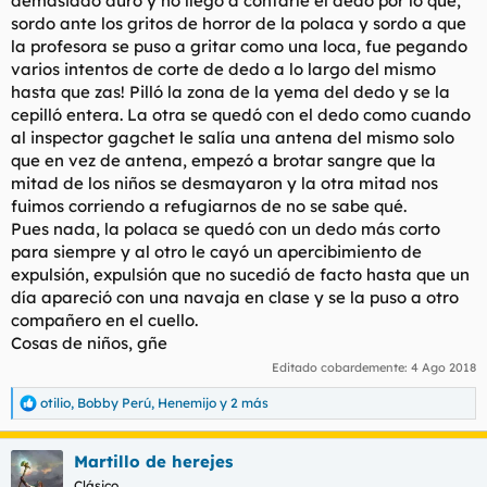
demasiado duro y no llegó a contarle el dedo por lo que,
sordo ante los gritos de horror de la polaca y sordo a que
la profesora se puso a gritar como una loca, fue pegando
varios intentos de corte de dedo a lo largo del mismo
hasta que zas! Pilló la zona de la yema del dedo y se la
cepilló entera. La otra se quedó con el dedo como cuando
al inspector gagchet le salía una antena del mismo solo
que en vez de antena, empezó a brotar sangre que la
mitad de los niños se desmayaron y la otra mitad nos
fuimos corriendo a refugiarnos de no se sabe qué.
Pues nada, la polaca se quedó con un dedo más corto
para siempre y al otro le cayó un apercibimiento de
expulsión, expulsión que no sucedió de facto hasta que un
día apareció con una navaja en clase y se la puso a otro
compañero en el cuello.
Cosas de niños, gñe
Editado cobardemente:
4 Ago 2018
otilio
,
Bobby Perú
,
Henemijo
y 2 más
R
e
a
Martillo de herejes
c
c
Clásico