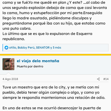
cama y se fué.Yo me quedé en plan ¿Y este? ....al cabo de
unos segundo explosión debajo de cama que casi levanta
la cama, humo y estupefacción por mi parte.Enseguida
llego la madre asustada, pidiéndome disculpas y
preguntándome porqué iba con su hijo, que estaba como
una puta cabra.
Lo último que se es que lo expulsaron de Esquerra
republicana.
otilio
,
Bobby Perú
,
SENATOR
y 3 más
R
e
a
el viejo dela montaña
c
c
Muerto por dentro
i
o
n
4 Ago 2018
#14
e
s
Tuve un maestro que era de la city, y se metia con mi
:
pueblo, debía tener algún complejo o algo, y como yo
siempre le respondía manteniamos una relación de odio.
En una de estas se me ocurrió desencajar la puerta de