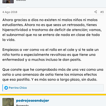
i
o
n
4 Ago 2018
#3
e
s
Ahora gracias a dios no existen ni malos niños ni malos
:
estudiantes. Ahora no es que seas un retrasado, tienes
hiperactividad o trastorno de deficit de atención; vamos,
el subnormal que no se entera de nada en clase de toda
la vida.
Empiezas a ver como va el rollo en el cole y si te sale un
niño tonto o especialmente revoltoso es que tiene una
enfermedad y a muchos incluso le dan pastis.
Que conste que he comprobado más de una vez como una
ostia o una amenaza de ostia tiene los mismos efectos
que esa pastilla. Y es más sano a largo plazo, sin duda.
Perrino Chico
R
e
a
pedrojoseandujar
c
c
Baneado