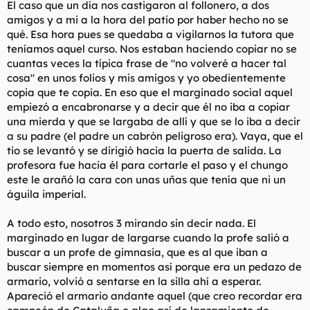
El caso que un día nos castigaron al follonero, a dos
amigos y a mi a la hora del patio por haber hecho no se
qué. Esa hora pues se quedaba a vigilarnos la tutora que
teníamos aquel curso. Nos estaban haciendo copiar no se
cuantas veces la típica frase de "no volveré a hacer tal
cosa" en unos folios y mis amigos y yo obedientemente
copia que te copia. En eso que el marginado social aquel
empiezó a encabronarse y a decir que él no iba a copiar
una mierda y que se largaba de allí y que se lo iba a decir
a su padre (el padre un cabrón peligroso era). Vaya, que el
tio se levantó y se dirigió hacia la puerta de salida. La
profesora fue hacia él para cortarle el paso y el chungo
este le arañó la cara con unas uñas que tenía que ni un
águila imperial.
A todo esto, nosotros 3 mirando sin decir nada. El
marginado en lugar de largarse cuando la profe salió a
buscar a un profe de gimnasia, que es al que iban a
buscar siempre en momentos así porque era un pedazo de
armario, volvió a sentarse en la silla ahí a esperar.
Apareció el armario andante aquel (que creo recordar era