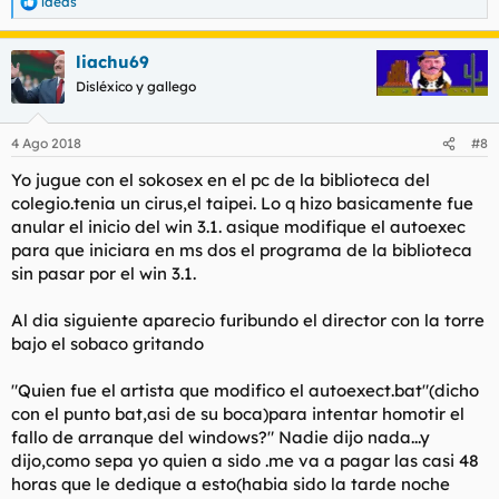
laeas
R
e
a
liachu69
c
c
Disléxico y gallego
i
o
n
4 Ago 2018
#8
e
s
Yo jugue con el sokosex en el pc de la biblioteca del
:
colegio.tenia un cirus,el taipei. Lo q hizo basicamente fue
anular el inicio del win 3.1. asique modifique el autoexec
para que iniciara en ms dos el programa de la biblioteca
sin pasar por el win 3.1.
Al dia siguiente aparecio furibundo el director con la torre
bajo el sobaco gritando
"Quien fue el artista que modifico el autoexect.bat"(dicho
con el punto bat,asi de su boca)para intentar homotir el
fallo de arranque del windows?" Nadie dijo nada...y
dijo,como sepa yo quien a sido .me va a pagar las casi 48
horas que le dedique a esto(habia sido la tarde noche