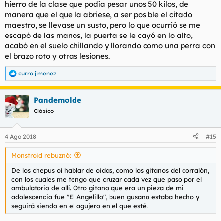
hierro de la clase que podía pesar unos 50 kilos, de
manera que el que la abriese, a ser posible el citado
maestro, se llevase un susto, pero lo que ocurrió se me
escapó de las manos, la puerta se le cayó en lo alto,
acabó en el suelo chillando y llorando como una perra con
el brazo roto y otras lesiones.
curro jimenez
R
e
a
Pandemolde
c
c
Clásico
i
o
n
4 Ago 2018
#15
e
s
Monstroid rebuznó:
:
De los chepus oí hablar de oidas, como los gitanos del corralón,
con los cuales me tengo que cruzar cada vez que paso por el
ambulatorio de allí. Otro gitano que era un pieza de mi
adolescencia fue "El Angelillo", buen gusano estaba hecho y
seguirá siendo en el agujero en el que esté.