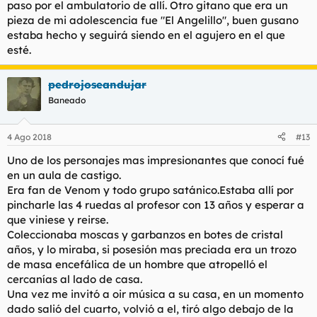
paso por el ambulatorio de allí. Otro gitano que era un
me intento robar uno por separado en Músico Ginés, en esto
pieza de mi adolescencia fue "El Angelillo", buen gusano
que le estoy dando y me veo a dos hermanas mayores que
estaba hecho y seguirá siendo en el agujero en el que
venían a apalizarme y tuve que salir por pies, le aplané la
chepa al cabrón.
esté.
Joder que de aquella el camino de casa al colegio era una
pedrojoseandujar
odisea con mil ojos para que no te atacase algún gitano, todo
solares fábricas derruidas y vertederos de yonkis.
Baneado
Ya en adolescencia he ido con ellos hasta el día que me la iban
a liar a mí y deje de ir con ellos a tiempo. Otro amigo no ha
4 Ago 2018
#13
tenido tanta suerte y ha pillado lo suyo en la cárcel, los gitanos
Uno de los personajes mas impresionantes que conocí fué
son uno de los cánceres de España.
en un aula de castigo.
Era fan de Venom y todo grupo satánico.Estaba allí por
pincharle las 4 ruedas al profesor con 13 años y esperar a
que viniese y reirse.
Coleccionaba moscas y garbanzos en botes de cristal
años, y lo miraba, si posesión mas preciada era un trozo
de masa encefálica de un hombre que atropelló el
cercanías al lado de casa.
Una vez me invitó a oir música a su casa, en un momento
dado salió del cuarto, volvió a el, tiró algo debajo de la