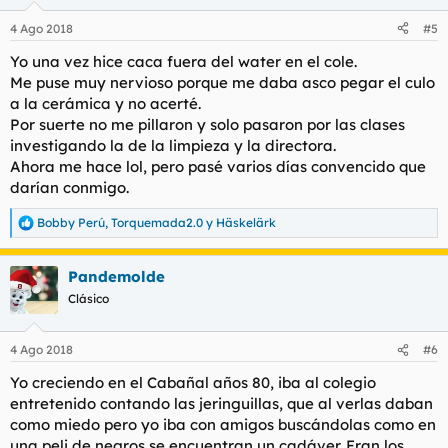
o
n
4 Ago 2018
#5
e
s
Yo una vez hice caca fuera del water en el cole.
:
Me puse muy nervioso porque me daba asco pegar el culo
a la cerámica y no acerté.
Por suerte no me pillaron y solo pasaron por las clases
investigando la de la limpieza y la directora.
Ahora me hace lol, pero pasé varios días convencido que
darían conmigo.
Bobby Perú
,
Torquemada2.0
y
Häskelärk
R
e
a
Pandemolde
c
c
Clásico
i
o
n
4 Ago 2018
#6
e
s
Yo creciendo en el Cabañal años 80, iba al colegio
:
entretenido contando las jeringuillas, que al verlas daban
como miedo pero yo iba con amigos buscándolas como en
una peli de negros se encuentran un cadáver. Eran los