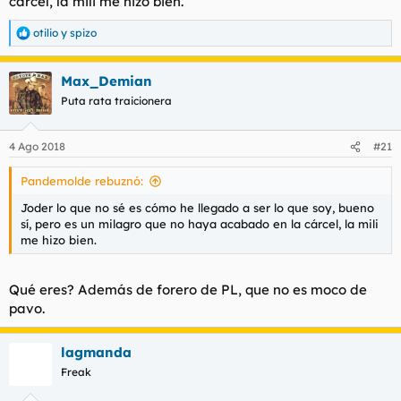
cárcel, la mili me hizo bien.
otilio
y
spizo
R
e
a
Max_Demian
c
c
Puta rata traicionera
i
o
n
4 Ago 2018
#21
e
s
Pandemolde rebuznó:
:
Joder lo que no sé es cómo he llegado a ser lo que soy, bueno
sí, pero es un milagro que no haya acabado en la cárcel, la mili
me hizo bien.
Qué eres? Además de forero de PL, que no es moco de
pavo.
lagmanda
Freak