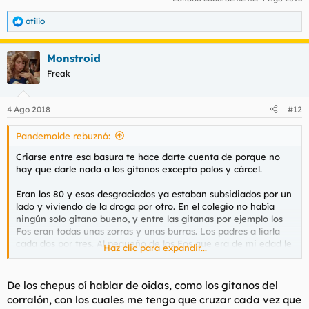
otilio
R
e
a
Monstroid
c
c
Freak
i
o
n
4 Ago 2018
#12
e
s
Pandemolde rebuznó:
:
Criarse entre esa basura te hace darte cuenta de porque no
hay que darle nada a los gitanos excepto palos y cárcel.
Eran los 80 y esos desgraciados ya estaban subsidiados por un
lado y viviendo de la droga por otro. En el colegio no había
ningún solo gitano bueno, y entre las gitanas por ejemplo los
Fos eran todas unas zorras y unas burras. Los padres a liarla
cada dos por tres. Al pequeño de los Fos que era de mi edad le
Haz clic para expandir...
di unas buenas hostias, luego el mayor venía en plan justiciero
a vengar, que asco de familias.
De los chepus oí hablar de oidas, como los gitanos del
Luego recordarás si eras de allí otra familia de entonces los
corralón, con los cuales me tengo que cruzar cada vez que
chepus, que iban robando a diestro y siniestro a todos, un día