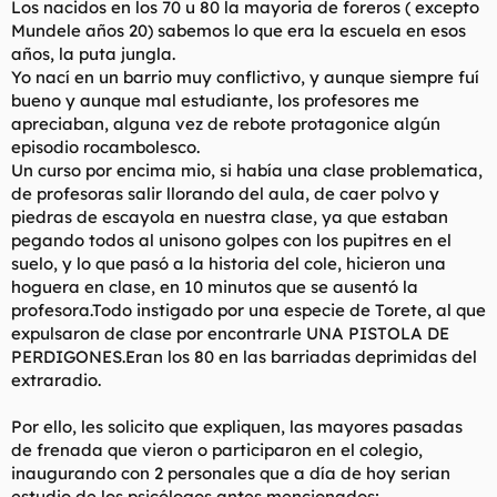
Los nacidos en los 70 u 80 la mayoria de foreros ( excepto
t
o
e
Mundele años 20) sabemos lo que era la escuela en esos
m
años, la puta jungla.
a
Yo nací en un barrio muy conflictivo, y aunque siempre fuí
bueno y aunque mal estudiante, los profesores me
apreciaban, alguna vez de rebote protagonice algún
episodio rocambolesco.
Un curso por encima mio, si había una clase problematica,
de profesoras salir llorando del aula, de caer polvo y
piedras de escayola en nuestra clase, ya que estaban
pegando todos al unisono golpes con los pupitres en el
suelo, y lo que pasó a la historia del cole, hicieron una
hoguera en clase, en 10 minutos que se ausentó la
profesora.Todo instigado por una especie de Torete, al que
expulsaron de clase por encontrarle UNA PISTOLA DE
PERDIGONES.Eran los 80 en las barriadas deprimidas del
extraradio.
Por ello, les solicito que expliquen, las mayores pasadas
de frenada que vieron o participaron en el colegio,
inaugurando con 2 personales que a día de hoy serian
estudio de los psicólogos antes mencionados;