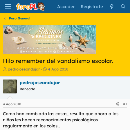
Acceder
Regístrate
Foro General
Hilo remember del vandalismo escolar.
I
F
pedrojoseandujar
4 Ago 2018
n
e
i
c
pedrojoseandujar
c
h
Baneado
i
a
a
d
d
e
4 Ago 2018
#1
o
i
r
n
Como han cambiado las cosas, resulta que ahora a los
d
i
niños les hacen reconocimientos psicológicos
e
c
regularmente en los coles...
l
i