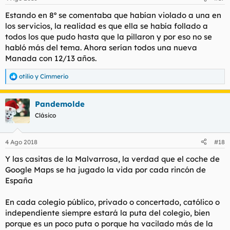
Estando en 8º se comentaba que habían violado a una en
los servicios, la realidad es que ella se había follado a
todos los que pudo hasta que la pillaron y por eso no se
habló más del tema. Ahora serían todos una nueva
Manada con 12/13 años.
otilio
y
Cimmerio
R
e
a
Pandemolde
c
c
Clásico
i
o
n
4 Ago 2018
#18
e
s
Y las casitas de la Malvarrosa, la verdad que el coche de
:
Google Maps se ha jugado la vida por cada rincón de
España
En cada colegio público, privado o concertado, católico o
independiente siempre estará la puta del colegio, bien
porque es un poco puta o porque ha vacilado más de la