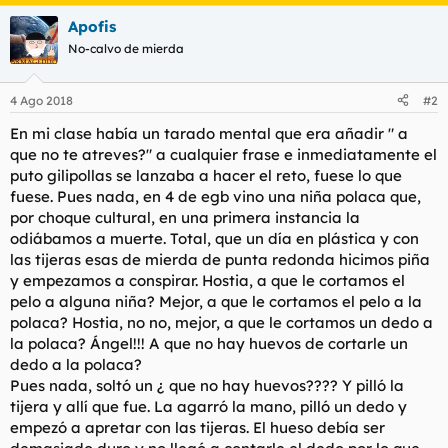
a
Apofis
c
c
No-calvo de mierda
i
o
n
4 Ago 2018
#2
e
s
En mi clase había un tarado mental que era añadir " a
:
que no te atreves?" a cualquier frase e inmediatamente el
puto gilipollas se lanzaba a hacer el reto, fuese lo que
fuese. Pues nada, en 4 de egb vino una niña polaca que,
por choque cultural, en una primera instancia la
odiábamos a muerte. Total, que un día en plástica y con
las tijeras esas de mierda de punta redonda hicimos piña
y empezamos a conspirar. Hostia, a que le cortamos el
pelo a alguna niña? Mejor, a que le cortamos el pelo a la
polaca? Hostia, no no, mejor, a que le cortamos un dedo a
la polaca? Ángel!!! A que no hay huevos de cortarle un
dedo a la polaca?
Pues nada, soltó un ¿ que no hay huevos???? Y pilló la
tijera y allí que fue. La agarró la mano, pilló un dedo y
empezó a apretar con las tijeras. El hueso debía ser