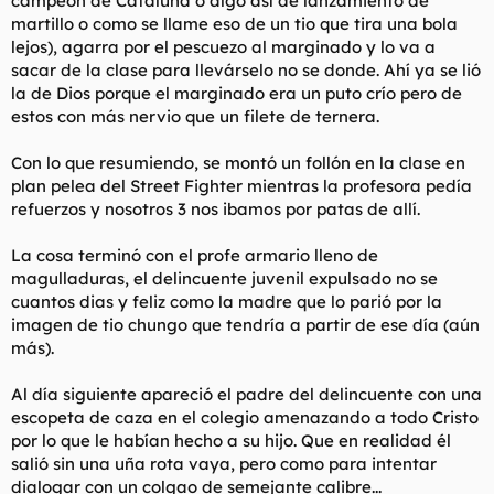
campeón de Cataluña o algo así de lanzamiento de
martillo o como se llame eso de un tio que tira una bola
lejos), agarra por el pescuezo al marginado y lo va a
sacar de la clase para llevárselo no se donde. Ahí ya se lió
la de Dios porque el marginado era un puto crío pero de
estos con más nervio que un filete de ternera.
Con lo que resumiendo, se montó un follón en la clase en
plan pelea del Street Fighter mientras la profesora pedía
refuerzos y nosotros 3 nos ibamos por patas de allí.
La cosa terminó con el profe armario lleno de
magulladuras, el delincuente juvenil expulsado no se
cuantos dias y feliz como la madre que lo parió por la
imagen de tio chungo que tendría a partir de ese día (aún
más).
Al día siguiente apareció el padre del delincuente con una
escopeta de caza en el colegio amenazando a todo Cristo
por lo que le habían hecho a su hijo. Que en realidad él
salió sin una uña rota vaya, pero como para intentar
dialogar con un colgao de semejante calibre...