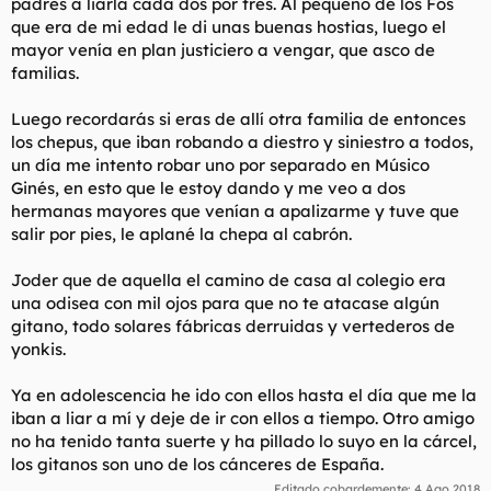
padres a liarla cada dos por tres. Al pequeño de los Fos
que era de mi edad le di unas buenas hostias, luego el
mayor venía en plan justiciero a vengar, que asco de
familias.
Luego recordarás si eras de allí otra familia de entonces
los chepus, que iban robando a diestro y siniestro a todos,
un día me intento robar uno por separado en Músico
Ginés, en esto que le estoy dando y me veo a dos
hermanas mayores que venían a apalizarme y tuve que
salir por pies, le aplané la chepa al cabrón.
Joder que de aquella el camino de casa al colegio era
una odisea con mil ojos para que no te atacase algún
gitano, todo solares fábricas derruidas y vertederos de
yonkis.
Ya en adolescencia he ido con ellos hasta el día que me la
iban a liar a mí y deje de ir con ellos a tiempo. Otro amigo
no ha tenido tanta suerte y ha pillado lo suyo en la cárcel,
los gitanos son uno de los cánceres de España.
Editado cobardemente:
4 Ago 2018