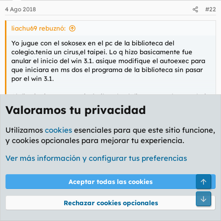
4 Ago 2018
#22
liachu69 rebuznó:
Yo jugue con el sokosex en el pc de la biblioteca del
colegio.tenia un cirus,el taipei. Lo q hizo basicamente fue
anular el inicio del win 3.1. asique modifique el autoexec para
que iniciara en ms dos el programa de la biblioteca sin pasar
por el win 3.1.
Al dia siguiente aparecio furibundo el director con la torre bajo
el sobaco gritando
Valoramos tu privacidad
Haz clic para expandir...
"Quien fue el artista que modifico el autoexect.bat"(dicho con
Te imagino picando codigo con lo bien que escribes en el
Utilizamos
cookies
esenciales para que este sitio funcione,
el punto bat,asi de su boca)para intentar homotir el fallo de
foroc y me da la risa floja.
y cookies opcionales para mejorar tu experiencia.
arranque del windows?" Nadie dijo nada...y dijo,como sepa yo
quien a sido .me va a pagar las casi 48 horas que le dedique a
Black Adder
R
Ver más información y configurar tus preferencias
esto(habia sido la tarde noche anterior xd xd)
e
a
liachu69
c
Arri
Aceptar todas las cookies
c
Disléxico y gallego
i
Pie
Rechazar cookies opcionales
o
n
5 Ago 2018
#23
e