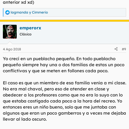
anterior xd xd)
lagmanda
y
Cimmerio
R
e
a
emperorx
c
c
Clásico
i
o
n
4 Ago 2018
#9
e
s
Yo crecí en un pueblacho pequeño. En todo pueblacho
:
pequeño siempre hay una o dos familias de estas un poco
conflictivas y que se meten en follones cada poco.
El caso es que un miembro de esa familia venía a mi clase.
No era mal chaval, pero eso de atender en clase y
obedecer a los profesores como que no era lo suyo con lo
que estaba castigado cada poco a la hora del recreo. Yo
entonces eres un niño bueno, solo que me juntaba con
algunos que eran un poco gamberros y a veces me dejaba
llevar al lado oscuro.