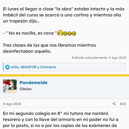
El lunes al llegar a clase "la obra" estaba intacta y la más
imbécil del curso se acercó a una cortina y mientras olía
un tropezón dijo...
- " No es nocilla, es caca ".
Tres clases de las que nos libramos mientras
desinfectaban aquello.
Editado cobardemente:
4 Ago 2018
otilio
,
SENATOR
y
Cimmerio
R
e
a
Pandemolde
c
c
Clásico
i
o
n
4 Ago 2018
#20
e
s
En mi segundo colegio en 8° mi tutora me nombró
:
tesorero y con la llave del armario en mi poder no fui a
por la pasta, si no a por las copias de los exámenes de