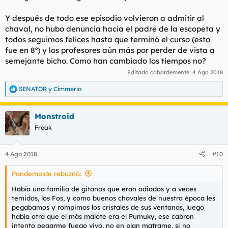
Y después de todo ese episodio volvieron a admitir al
chaval, no hubo denuncia hacia el padre de la escopeta y
todos seguimos felices hasta que terminó el curso (esto
fue en 8º) y los profesores aún más por perder de vista a
semejante bicho. Como han cambiado los tiempos no?
Editado cobardemente:
4 Ago 2018
SENATOR
y
Cimmerio
R
e
a
Monstroid
c
c
Freak
i
o
n
4 Ago 2018
#10
e
s
Pandemolde rebuznó:
:
Había una familia de gitanos que eran odiados y a veces
temidos, los Fos, y como buenos chavales de nuestra época les
pegabamos y rompimos los cristales de sus ventanas, luego
había otra que el más malote era el Pumuky, ese cabron
intento pegarme fuego vivo, no en plan matrame, si no