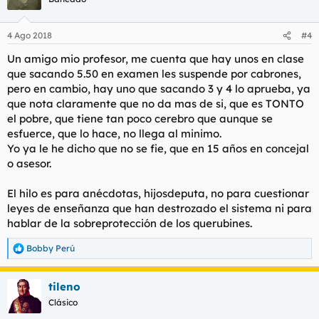
i
o
n
4 Ago 2018
#4
e
s
Un amigo mio profesor, me cuenta que hay unos en clase
:
que sacando 5.50 en examen les suspende por cabrones,
pero en cambio, hay uno que sacando 3 y 4 lo aprueba, ya
que nota claramente que no da mas de si, que es TONTO
el pobre, que tiene tan poco cerebro que aunque se
esfuerce, que lo hace, no llega al minimo.
Yo ya le he dicho que no se fie, que en 15 años en concejal
o asesor.
El hilo es para anécdotas, hijosdeputa, no para cuestionar
leyes de enseñanza que han destrozado el sistema ni para
hablar de la sobreprotección de los querubines.
Bobby Perú
R
e
a
tileno
c
c
Clásico
i