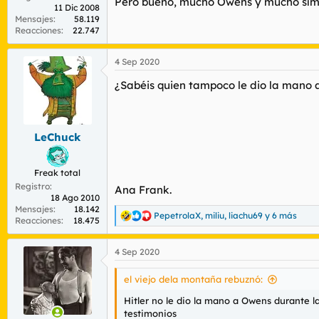
Pero bueno, mucho Owens y mucho símbo
11 Dic 2008
Mensajes
58.119
Reacciones
22.747
4 Sep 2020
¿Sabéis quien tampoco le dio la mano a
LeChuck
Freak total
Registro
Ana Frank.
18 Ago 2010
Mensajes
18.142
PepetrolaX
,
miliu
,
liachu69
y 6 más
R
Reacciones
18.475
e
a
4 Sep 2020
c
c
i
el viejo dela montaña rebuznó:
o
n
Hitler no le dio la mano a Owens durante l
e
testimonios