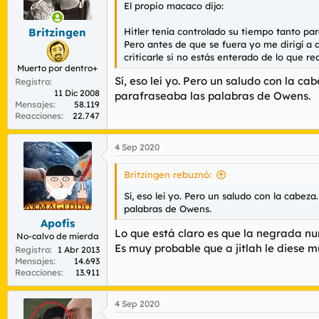
El propio macaco dijo:
Hitler tenía controlado su tiempo tanto p
Britzingen
Pero antes de que se fuera yo me dirigí a 
criticarle si no estás enterado de lo que r
Muerto por dentro+
Sí, eso leí yo. Pero un saludo con la ca
Registro
11 Dic 2008
parafraseaba las palabras de Owens.
Mensajes
58.119
Reacciones
22.747
4 Sep 2020
Britzingen rebuznó:
Sí, eso leí yo. Pero un saludo con la cabeza
palabras de Owens.
Apofis
Lo que está claro es que la negrada nun
No-calvo de mierda
Es muy probable que a jitlah le diese 
Registro
1 Abr 2013
Mensajes
14.693
Reacciones
13.911
4 Sep 2020