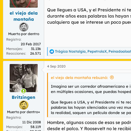
r
n
d
i
Que llegues a USA, y el Presidente ni t
el viejo dela
e
c
durante años esas palabras las hayan s
l
i
montaña
cualquiera que se interese un poco pued
t
o
e
m
Muerto por dentro
a
Registro
20 Feb 2017
Mensajes
31.136
Trágica Nostalgia
,
PepetrolaX
,
Peinadoaloa
R
Reacciones
26.571
e
a
4 Sep 2020
c
c
i
el viejo dela montaña rebuznó:
o
n
Imagina ser un corredor afroamericano e ir 
e
en múltiples ocasiones, que puedas hosped
s
Britzingen
:
Que llegues a USA, y el Presidente ni te re
palabras las hayan silenciados una vez mue
Muerto por dentro+
la realidad, saquen un película donde se pa
Registro
Hombre, algunas cosas de esas se podría
11 Dic 2008
Mensajes
58.119
desde el palco. Y Roosevelt no le recib