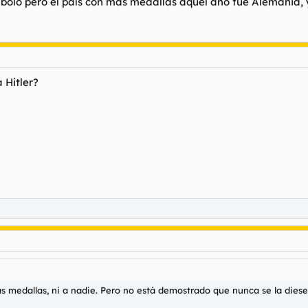
lo pero el país con más medallas aquel año fue Alemania, y
 Hitler?
as medallas, ni a nadie. Pero no está demostrado que nunca se la diese