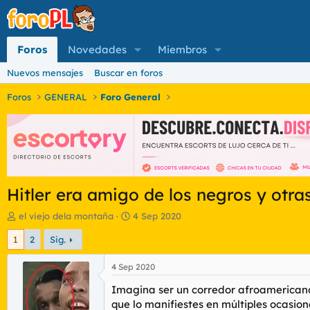
Foros
Novedades
Miembros
Nuevos mensajes
Buscar en foros
Foros
GENERAL
Foro General
Hitler era amigo de los negros y otr
I
F
el viejo dela montaña
4 Sep 2020
n
e
1
2
Sig.
i
c
c
h
i
a
4 Sep 2020
a
d
Imagina ser un corredor afroamericano e 
d
e
o
i
que lo manifiestes en múltiples ocasio