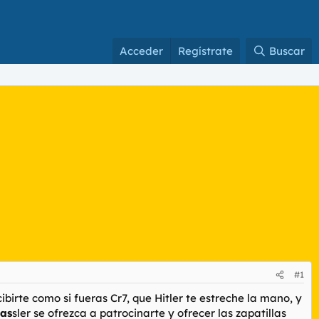
Acceder
Regístrate
Buscar
#1
ibirte como si fueras Cr7, que Hitler te estreche la mano, y
Das
sler se ofrezca a patrocinarte y ofrecer las zapatillas