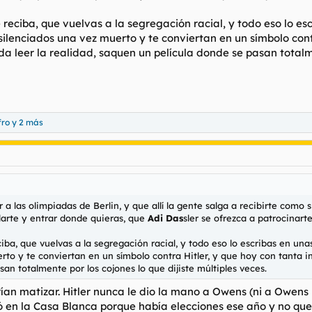
e reciba, que vuelvas a la segregación racial, y todo eso lo e
ilenciados una vez muerto y te conviertan en un símbolo cont
a leer la realidad, saquen un película donde se pasan totalmen
fro
y 2 más
a las olimpiadas de Berlin, y que allí la gente salga a recibirte como s
arte y entrar donde quieras, que
Adi Das
sler se ofrezca a patrocinarte
ciba, que vuelvas a la segregación racial, y todo eso lo escribas en u
rto y te conviertan en un símbolo contra Hitler, y que hoy con tanta 
san totalmente por los cojones lo que dijiste múltiples veces.
n matizar. Hitler nunca le dio la mano a Owens (ni a Owens ni
ió en la Casa Blanca porque había elecciones ese año y no quer