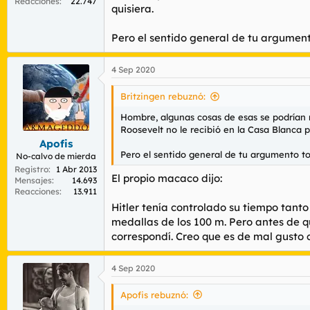
Reacciones
22.747
quisiera.
Pero el sentido general de tu argumen
4 Sep 2020
Britzingen rebuznó:
Hombre, algunas cosas de esas se podrían ma
Roosevelt no le recibió en la Casa Blanca p
Apofis
Pero el sentido general de tu argumento t
No-calvo de mierda
Registro
1 Abr 2013
El propio macaco dijo:
Mensajes
14.693
Reacciones
13.911
Hitler tenía controlado su tiempo tan
medallas de los 100 m. Pero antes de q
correspondí. Creo que es de mal gusto c
4 Sep 2020
Apofis rebuznó: