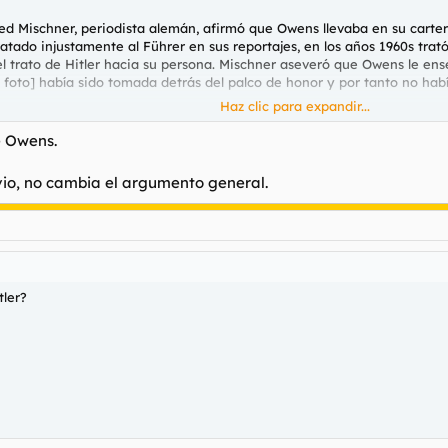
ried Mischner, periodista alemán, afirmó que Owens llevaba en su carter
ratado injustamente al
Führer
en sus reportajes, en los años 1960s tra
 trato de Hitler hacia su persona. Mischner aseveró que Owens le ense
oto] había sido tomada detrás del palco de honor y por tanto no había
Haz clic para expandir...
reo británico, aseveró en un documental de la
BBC
que había visto a «Hi
e Owens.
vio, no cambia el argumento general.
fasis al trato recibido por Owens en su país, mas bien pon.
tler?