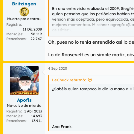
s
Britzingen
:
En una entrevista realizada el 2009, Siegf
quien pensaba que los periódicos habían t
Muerto por dentro+
versión más aceptada, pero equivocada, del
Registro
mejores momentos». Mischner agregó: «[La f
11 Dic 2008
de Hitler!».
Mensajes
58.119
Reacciones
22.747
en 2014,
Eric Brown
, distinguido piloto aé
Oh, pues no lo tenía entendido así lo d
logrado»
Lo de Roosevelt es un simple matiz, ob
El matiz de Roosevelt, ni quita ni pone, én
4 Sep 2020
LeChuck rebuznó:
¿Sabéis quien tampoco le dio la mano a Hi
Apofis
No-calvo de mierda
Registro
1 Abr 2013
Mensajes
14.693
Reacciones
13.911
Ana Frank.