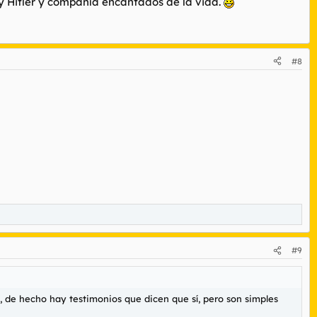
 Hitler y compañía encantados de la vida.
#8
#9
, de hecho hay testimonios que dicen que sí, pero son simples