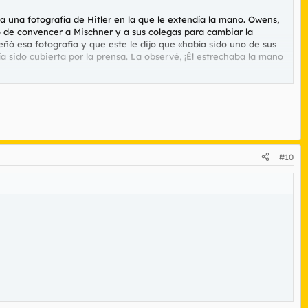
a una fotografía de Hitler en la que le extendía la mano. Owens,
tó de convencer a Mischner y a sus colegas para cambiar la
ñó esa fotografía y que este le dijo que «había sido uno de sus
 sido cubierta por la prensa. La observé, ¡Él estrechaba la mano
tler estrechar la mano de Owens y felicitarle por lo que había
#10