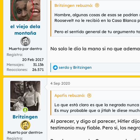
Britzingen rebuznó:
Hombre, algunas cosas de esas se podrían ma
Roosevelt no le recibió en la Casa Blanca p
el viejo dela
Pero el sentido general de tu argumento t
montaña
No solo le dio la mano si no que ademas
Muerto por dentro
Registro
20 Feb 2017
Mensajes
31.136
serdo
y
Britzingen
R
Reacciones
26.571
e
a
4 Sep 2020
c
c
i
Apofis rebuznó:
o
n
Lo que está claro es que la negrada nunca 
e
Es muy probable que a jitlah le diese much
s
Britzingen
:
Al parecer, y digo al parecer, Hitler d
testimonio muy fiable. Pero sí, los neg
Muerto por dentro+
Registro