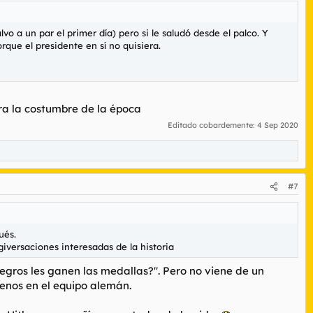
o a un par el primer día) pero si le saludó desde el palco. Y
rque el presidente en sí no quisiera.
era la costumbre de la época
Editado cobardemente:
4 Sep 2020
#7
ués.
iversaciones interesadas de la historia
negros les ganen las medallas?". Pero no viene de un
 menos en el equipo alemán.