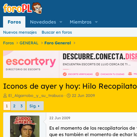
Foros
Novedades
Miembros
Nuevos mensajes
Buscar en foros
Foros
GENERAL
Foro General
Iconos de ayer y hoy: Hilo Recopilato
I
F
El_Algarrobo_y_su_trabuco
22 Jun 2009
n
e
1
2
3
Sig.
i
c
c
h
i
a
22 Jun 2009
a
d
Es el momento de los recopilatorios de
d
e
o
i
que es también el momento de echar la v