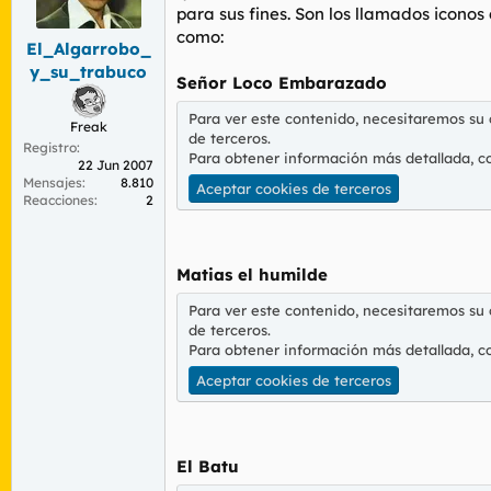
r
n
para sus fines. Son los llamados iconos
d
i
como:
El_Algarrobo_
e
c
l
i
y_su_trabuco
Señor Loco Embarazado
t
o
e
Para ver este contenido, necesitaremos su
m
Freak
de terceros.
a
Registro
Para obtener información más detallada, c
22 Jun 2007
Mensajes
8.810
Aceptar cookies de terceros
Reacciones
2
Matias el humilde
Para ver este contenido, necesitaremos su
de terceros.
Para obtener información más detallada, c
Aceptar cookies de terceros
El Batu