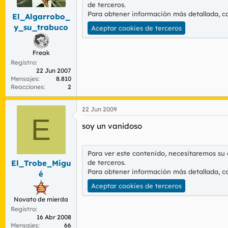
de terceros.
Para obtener información más detallada, c
El_Algarrobo_
y_su_trabuco
Aceptar cookies de terceros
Freak
Registro
22 Jun 2007
Mensajes
8.810
Reacciones
2
22 Jun 2009
E
soy un vanidoso
Para ver este contenido, necesitaremos su
de terceros.
El_Trobe_Migu
Para obtener información más detallada, c
é
Aceptar cookies de terceros
Novato de mierda
Registro
16 Abr 2008
Mensajes
66