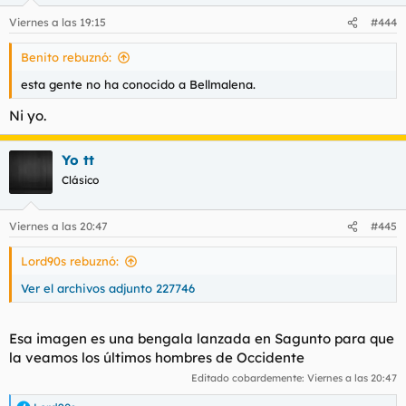
n
Viernes a las 19:15
#444
e
s
Benito rebuznó:
:
esta gente no ha conocido a Bellmalena.
Ni yo.
Yo tt
Clásico
Viernes a las 20:47
#445
Lord90s rebuznó:
Ver el archivos adjunto 227746
Esa imagen es una bengala lanzada en Sagunto para que
la veamos los últimos hombres de Occidente
Editado cobardemente:
Viernes a las 20:47