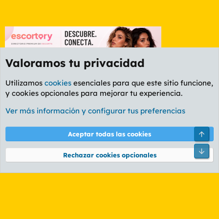
Valoramos tu privacidad
Utilizamos
cookies
esenciales para que este sitio funcione,
y cookies opcionales para mejorar tu experiencia.
Foro General
Ver más información y configurar tus preferencias
Cookies
PL OLDSTYLE AMARILLO
Cambiar fuente
Español (ES)
Arri
Aceptar todas las cookies
Contáctanos
Términos y reglas
Política de privacidad
Ayuda
R
Pie
S
Rechazar cookies opcionales
S
®
Community platform by XenForo
© 2010-2026 XenForo Ltd.