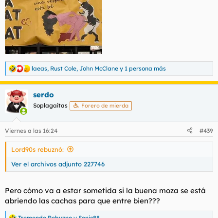
laeas
,
Rust Cole
,
John McClane
y 1 persona más
R
e
a
serdo
c
c
Soplagaitas
Forero de mierda
i
o
n
Viernes a las 16:24
#439
e
s
Lord90s rebuznó:
:
Ver el archivos adjunto 227746
Pero cómo va a estar sometida si la buena moza se está
abriendo las cachas para que entre bien???
Tremendo Rebuzno
y
Sonic88