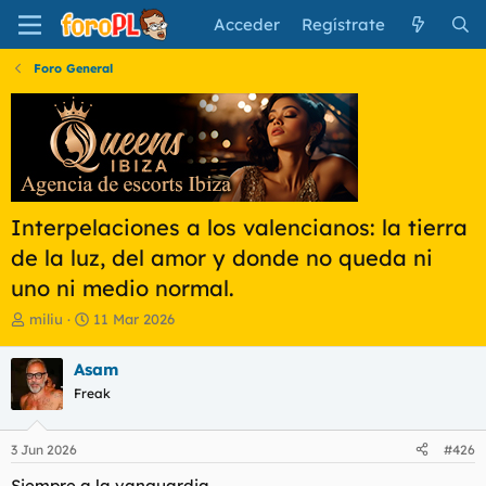
Acceder
Regístrate
Foro General
Interpelaciones a los valencianos: la tierra
de la luz, del amor y donde no queda ni
uno ni medio normal.
I
F
miliu
11 Mar 2026
n
e
i
c
Asam
c
h
Freak
i
a
a
d
d
e
3 Jun 2026
#426
o
i
r
n
Siempre a la vanguardia