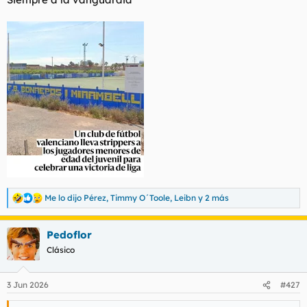
d
i
e
c
l
i
t
o
e
m
a
Me lo dijo Pérez
,
Timmy O´Toole
,
Leibn
y 2 más
R
e
a
Pedoflor
c
c
Clásico
i
o
n
3 Jun 2026
#427
e
s