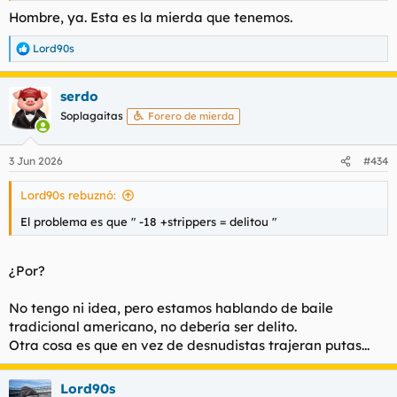
Hombre, ya. Esta es la mierda que tenemos.
Lord90s
R
e
a
serdo
c
c
Soplagaitas
Forero de mierda
i
o
n
3 Jun 2026
#434
e
s
Lord90s rebuznó:
:
El problema es que " -18 +strippers = delitou "
¿Por?
No tengo ni idea, pero estamos hablando de baile
tradicional americano, no debería ser delito.
Otra cosa es que en vez de desnudistas trajeran putas...
Lord90s