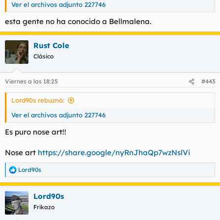
Ver el archivos adjunto 227746
esta gente no ha conocido a Bellmalena.
Rust Cole
Clásico
Viernes a las 18:25
#443
Lord90s rebuznó:
Ver el archivos adjunto 227746
Es puro nose art!!
Nose art
https://share.google/nyRnJhaQp7wzNslVi
Lord90s
R
e
a
Lord90s
c
c
Frikazo
i
o