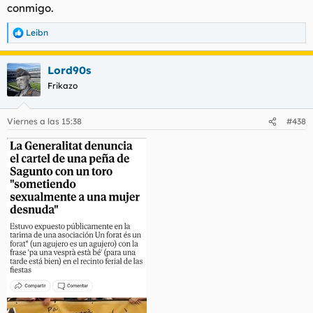
conmigo.
Leibn
R
e
a
Lord90s
c
c
Frikazo
i
o
n
Viernes a las 15:38
#438
e
s
: