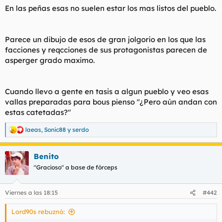
s
En las peñas esas no suelen estar los mas listos del pueblo.
:
Parece un dibujo de esos de gran jolgorio en los que las
facciones y reqcciones de sus protagonistas parecen de
asperger grado maximo.
Cuando llevo a gente en tasis a algun pueblo y veo esas
vallas preparadas para bous pienso "¿Pero aún andan con
estas catetadas?"
laeas
,
Sonic88
y
serdo
R
e
a
Benito
c
c
"Gracioso" a base de fórceps
i
o
n
Viernes a las 18:15
#442
e
s
Lord90s rebuznó:
: