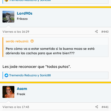
R
e
a
Lord90s
c
c
Frikazo
i
o
n
Viernes a las 16:29
#440
e
s
serdo rebuznó:
:
Pero cómo va a estar sometida si la buena moza se está
abriendo las cachas para que entre bien???
Les jode reconocer que "todas putas".
Tremendo Rebuzno
y
Sonic88
R
e
a
Asam
c
c
Freak
i
o
n
Viernes a las 17:43
#441
e