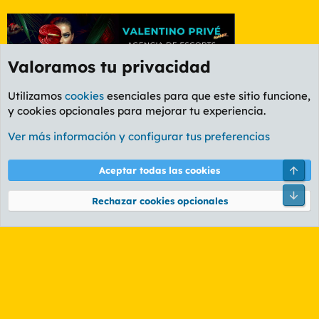
Valoramos tu privacidad
Utilizamos
cookies
esenciales para que este sitio funcione,
y cookies opcionales para mejorar tu experiencia.
Foro General
Ver más información y configurar tus preferencias
Cookies
PL OLDSTYLE AMARILLO
Cambiar fuente
Español (ES)
Arri
Aceptar todas las cookies
Contáctanos
Términos y reglas
Política de privacidad
Ayuda
R
Pie
S
Rechazar cookies opcionales
S
®
Community platform by XenForo
© 2010-2026 XenForo Ltd.