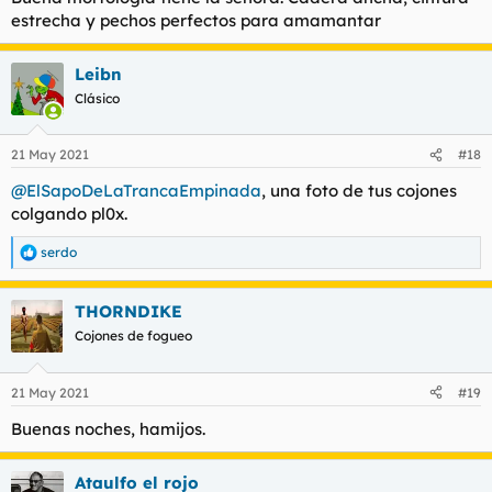
estrecha y pechos perfectos para amamantar
Leibn
Clásico
21 May 2021
#18
@ElSapoDeLaTrancaEmpinada
, una foto de tus cojones
colgando pl0x.
serdo
R
e
a
THORNDIKE
c
c
Cojones de fogueo
i
o
n
21 May 2021
#19
e
s
Buenas noches, hamijos.
:
Ataulfo el rojo