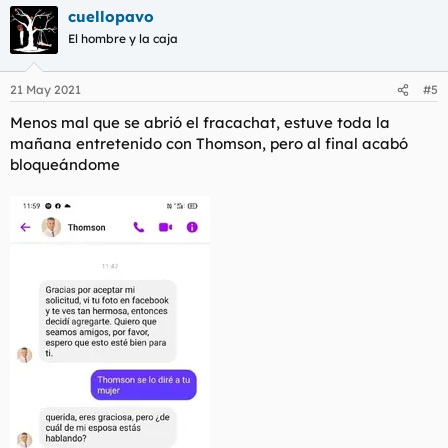
a
cuellopavo
c
c
El hombre y la caja
i
o
n
21 May 2021
#5
e
s
Menos mal que se abrió el fracachat, estuve toda la
:
mañana entretenido con Thomson, pero al final acabó
bloqueándome