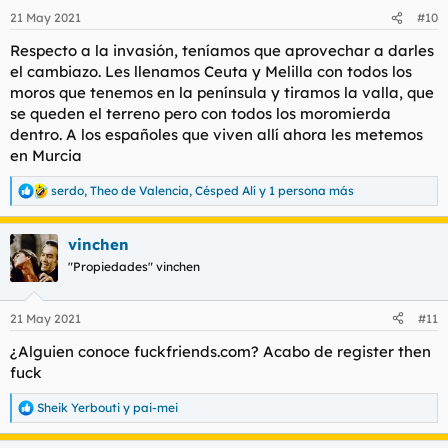
n
21 May 2021
#10
e
s
Respecto a la invasión, teníamos que aprovechar a darles
:
el cambiazo. Les llenamos Ceuta y Melilla con todos los
moros que tenemos en la península y tiramos la valla, que
se queden el terreno pero con todos los moromierda
dentro. A los españoles que viven allí ahora les metemos
en Murcia
serdo
,
Theo de Valencia
,
Césped Alí
y 1 persona más
R
e
a
vinchen
c
c
"Propiedades" vinchen
i
o
n
21 May 2021
#11
e
s
¿Alguien conoce fuckfriends.com? Acabo de register then
:
fuck
Sheik Yerbouti
y
pai-mei
R
e
a