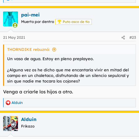
e
a
pai-mei
c
c
Muerto por dentro
Puto asco de tío
i
o
n
21 May 2021
#23
e
s
THORNDIKE rebuznó:
:
Un vaso de agua. Estoy en pleno preplayeo.
¿Alguna vez os he dicho que me encantaría vivir en mitad del
campo en un chaletaco, disfrutando de un silencio sepulcral y
sin que nadie me tocara los cojones?
Venga a criarle los hijos a otro.
Alduin
R
e
a
Alduin
c
c
Frikazo
i
o