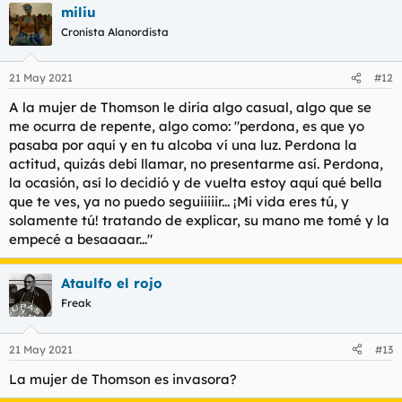
miliu
c
c
Cronista Alanordista
i
o
n
21 May 2021
#12
e
s
A la mujer de Thomson le diría algo casual, algo que se
:
me ocurra de repente, algo como: "
perdona, es que yo
pasaba por aquí y en tu alcoba ví una luz. Perdona la
actitud, quizás debí llamar, no presentarme así. Perdona,
la ocasión, así lo decidió y de vuelta estoy aquí qué bella
que te ves, ya no puedo seguiiiiir... ¡Mi vida eres tú, y
solamente tú! tratando de explicar, su mano me tomé y la
empecé a besaaaar...
"
Ataulfo el rojo
Freak
21 May 2021
#13
La mujer de Thomson es invasora?