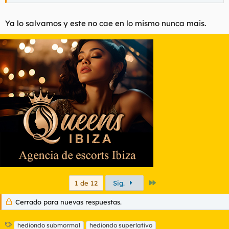
Ya lo salvamos y este no cae en lo mismo nunca mais.
Último
1 de 12
Sig.
Cerrado para nuevas respuestas.
E
hediondo submormal
hediondo superlativo