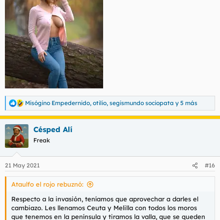
Misógino Empedernido
,
otilio
,
segismundo sociopata
y 5 más
R
e
a
Césped Alí
c
c
Freak
i
o
n
21 May 2021
#16
e
s
Ataulfo el rojo rebuznó:
:
Respecto a la invasión, teníamos que aprovechar a darles el
cambiazo. Les llenamos Ceuta y Melilla con todos los moros
que tenemos en la península y tiramos la valla, que se queden