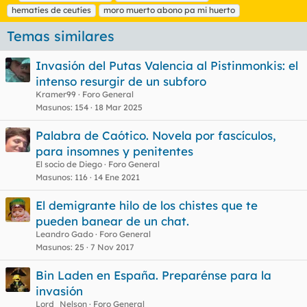
t
hematíes de ceutíes
moro muerto abono pa mi huerto
i
q
Temas similares
u
e
Invasión del Putas Valencia al Pistinmonkis: el
t
intenso resurgir de un subforo
a
s
Kramer99
Foro General
Masunos
154
18 Mar 2025
Palabra de Caótico. Novela por fascículos,
para insomnes y penitentes
El socio de Diego
Foro General
Masunos
116
14 Ene 2021
El demigrante hilo de los chistes que te
pueden banear de un chat.
Leandro Gado
Foro General
Masunos
25
7 Nov 2017
Bin Laden en España. Preparénse para la
invasión
Lord_Nelson
Foro General