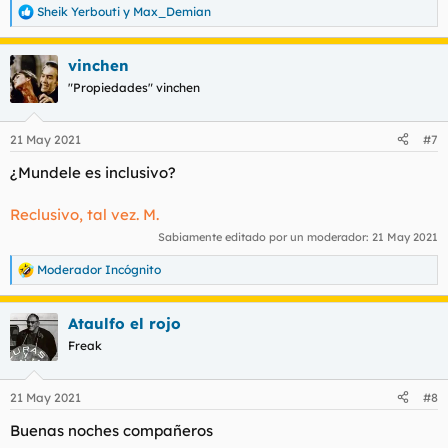
Sheik Yerbouti
y
Max_Demian
R
e
a
vinchen
c
c
"Propiedades" vinchen
i
o
n
21 May 2021
#7
e
s
¿Mundele es inclusivo?
:
Reclusivo, tal vez. M.
Sabiamente editado por un moderador:
21 May 2021
Moderador Incógnito
R
e
a
Ataulfo el rojo
c
c
Freak
i
o
n
21 May 2021
#8
e
s
Buenas noches compañeros
: