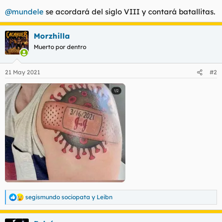
t
o
@mundele
se acordará del siglo VIII y contará batallitas.
e
m
a
Morzhilla
Muerto por dentro
21 May 2021
#2
segismundo sociopata
y
Leibn
R
e
a