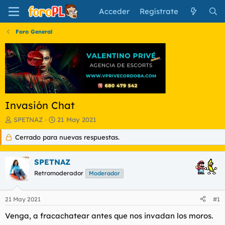
Acceder
Regístrate
Foro General
Invasión Chat
I
F
SPETNAZ
21 May 2021
n
e
Cerrado para nuevas respuestas.
i
c
c
h
i
a
SPETNAZ
a
d
d
Retromoderador
e
Moderador
o
i
r
n
21 May 2021
#1
d
i
e
c
Venga, a fracachatear antes que nos invadan los moros.
l
i