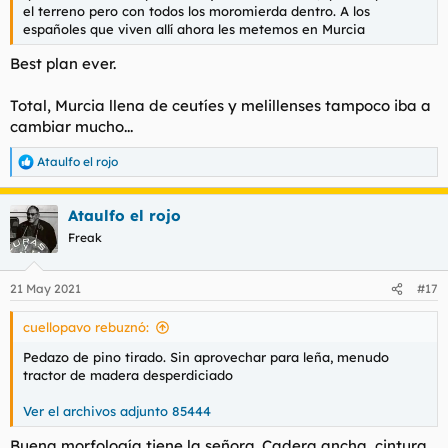
el terreno pero con todos los moromierda dentro. A los
españoles que viven allí ahora les metemos en Murcia
Best plan ever.
Total, Murcia llena de ceutíes y melillenses tampoco iba a
cambiar mucho...
Ataulfo el rojo
R
e
a
Ataulfo el rojo
c
c
Freak
i
o
n
21 May 2021
#17
e
s
cuellopavo rebuznó:
:
Pedazo de pino tirado. Sin aprovechar para leña, menudo
tractor de madera desperdiciado
Ver el archivos adjunto 85444
Buena morfología tiene la señora. Cadera ancha, cintura