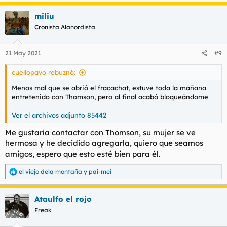
miliu
Cronista Alanordista
21 May 2021
#9
cuellopavo rebuznó:
Menos mal que se abrió el fracachat, estuve toda la mañana
entretenido con Thomson, pero al final acabó bloqueándome
Ver el archivos adjunto 85442
Me gustaría contactar con Thomson, su mujer
se ve
hermosa
y he decidido agregarla, quiero que seamos
amigos, espero que esto esté bien para él.
el viejo dela montaña
y
pai-mei
R
e
a
Ataulfo el rojo
c
c
Freak
i
o