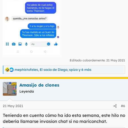
Editado cobardemente:
21 May 2021
mephistofeles
,
El socio de Diego
,
spizo
y 6 más
R
e
a
Amasijo de clones
c
c
Leyenda
i
o
n
21 May 2021
#6
e
s
Teniendo en cuenta cómo ha ido esta semana, este hilo no
:
debería llamarse invasion chat si no mariconchat.