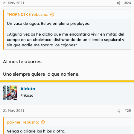
n
21 May 2021
#24
e
s
THORNDIKE rebuznó:
:
Un vaso de agua. Estoy en pleno preplayeo.
¿Alguna vez os he dicho que me encantaría vivir en mitad del
campo en un chaletaco, disfrutando de un silencio sepulcral y
sin que nadie me tocara los cojones?
Al mes te aburres.
Uno siempre quiere lo que no tiene.
Alduin
Frikazo
21 May 2021
#25
pai-mei rebuznó:
Venga a criarle los hijos a otro.