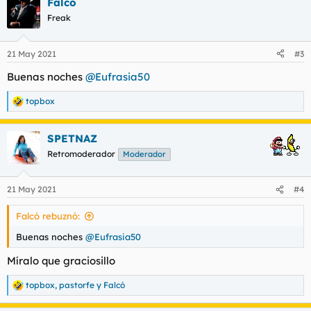
Falcó
c
c
Freak
i
o
n
21 May 2021
#3
e
s
Buenas noches
@Eufrasia50
:
topbox
R
e
a
SPETNAZ
c
c
Retromoderador
Moderador
i
o
n
21 May 2021
#4
e
s
Falcó rebuznó:
:
Buenas noches
@Eufrasia50
Míralo que graciosillo
topbox
,
pastorfe
y
Falcó
R
e