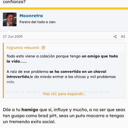
confianza?
Moonretra
Forero del todo a cien
27 Jun 2009
#2
higrumio rebuznó:
Todo esto viene a colación porque tengo
un amigo que toda
la vida
........
A raiz de ese problema
se ha convertido en un chaval
introvertido
,le da miedo entrar a las chicas y mil problemas
más.
Lo que os vengo a preguntar es ¿la alopecia es un grave
Haz clic para expandir...
problema para ligar?,¿influye mucho en la perdida de
confianza?
Dile a tu
hamigo
que sí, influye y mucho, a no ser que seas
tan guapo como brad pitt, seas un puto macarra o tengas
un tremendo exito social.