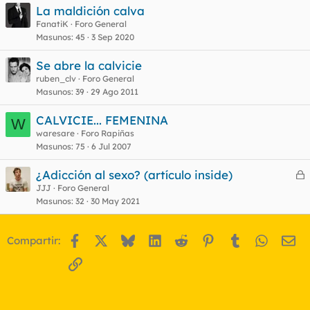
La maldición calva
FanatiK
Foro General
Masunos
45
3 Sep 2020
Se abre la calvicie
ruben_clv
Foro General
Masunos
39
29 Ago 2011
CALVICIE... FEMENINA
W
waresare
Foro Rapiñas
Masunos
75
6 Jul 2007
¿Adicción al sexo? (artículo inside)
e
JJJ
Foro General
Masunos
32
30 May 2021
r
r
Facebook
X
Bluesky
LinkedIn
Reddit
Pinterest
Tumblr
WhatsA
Em
Compartir:
o
Enlace