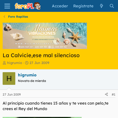
Acceder
Regístrate
Foro Rapiñas
La Calvicie,ese mal silencioso
I
F
higrumio
27 Jun 2009
n
e
i
c
higrumio
H
c
h
Novato de mierda
i
a
a
d
d
e
27 Jun 2009
#1
o
i
r
n
Al principio cuando tienes 15 años y te vees con pelo,te
d
i
crees el Rey del Mundo
e
c
l
i