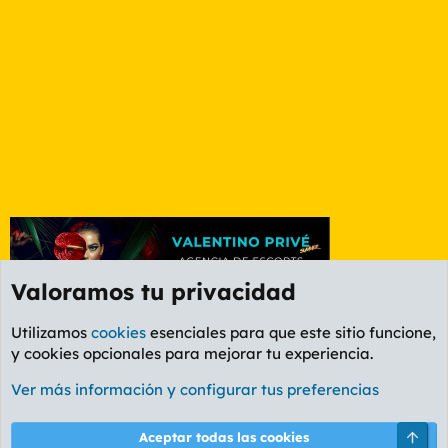
Valoramos tu privacidad
Utilizamos
cookies
esenciales para que este sitio funcione,
y cookies opcionales para mejorar tu experiencia.
Foro Rapiñas
Ver más información y configurar tus preferencias
Cookies
PL OLDSTYLE AMARILLO
Cambiar fuente
Español (ES)
Arri
Aceptar todas las cookies
Contáctanos
Términos y reglas
Política de privacidad
Ayuda