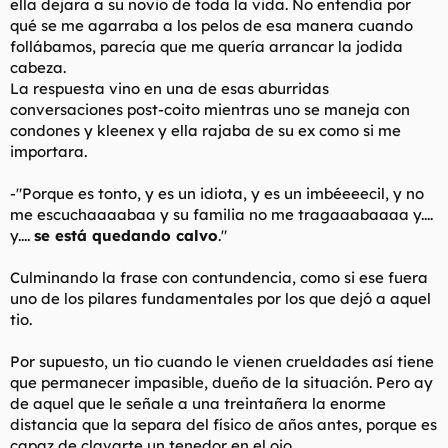
ella dejara a su novio de toda la vida. No entendía por
qué se me agarraba a los pelos de esa manera cuando
follábamos, parecía que me quería arrancar la jodida
cabeza.
La respuesta vino en una de esas aburridas
conversaciones post-coito mientras uno se maneja con
condones y kleenex y ella rajaba de su ex como si me
importara.
-"Porque es tonto, y es un idiota, y es un imbéeeecil, y no
me escuchaaaabaa y su familia no me tragaaabaaaa y....
y....
se está quedando calvo
."
Culminando la frase con contundencia, como si ese fuera
uno de los pilares fundamentales por los que dejó a aquel
tio.
Por supuesto, un tio cuando le vienen crueldades así tiene
que permanecer impasible, dueño de la situación. Pero ay
de aquel que le señale a una treintañera la enorme
distancia que la separa del físico de años antes, porque es
capaz de clavarte un tenedor en el ojo.