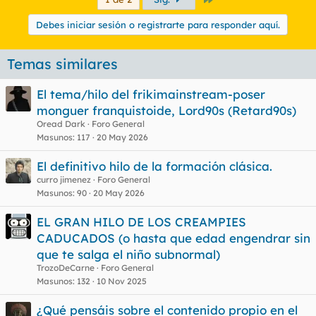
Debes iniciar sesión o registrarte para responder aquí.
Temas similares
El tema/hilo del frikimainstream-poser
monguer franquistoide, Lord90s (Retard90s)
Oread Dark
Foro General
Masunos
117
20 May 2026
El definitivo hilo de la formación clásica.
curro jimenez
Foro General
Masunos
90
20 May 2026
EL GRAN HILO DE LOS CREAMPIES
CADUCADOS (o hasta que edad engendrar sin
que te salga el niño subnormal)
TrozoDeCarne
Foro General
Masunos
132
10 Nov 2025
¿Qué pensáis sobre el contenido propio en el