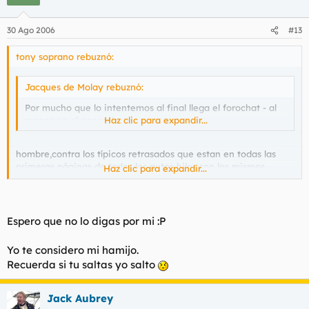
30 Ago 2006
#13
tony soprano rebuznó:
Jacques de Molay rebuznó:
Por mucho que lo intentemos al final llega el forochat - al
menos en el general.
Haz clic para expandir...
hombre,contra los típicos retrasados que estan en todas las
primeras páginas de todos los putos hilos,con los mismos
Haz clic para expandir...
comentarios de mierda de siempre, sí que podríais hacer
algo...no?
por dar faena y eso :D
Espero que no lo digas por mi :P
Yo te considero mi hamijo.
Recuerda si tu saltas yo salto
Jack Aubrey