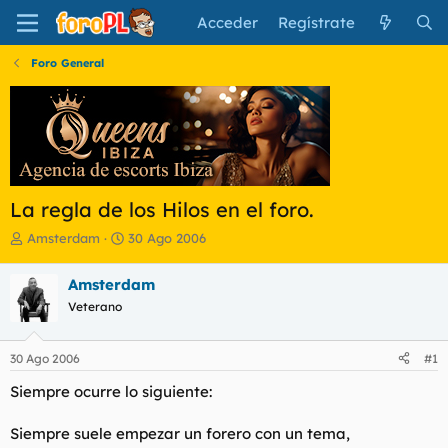
Acceder
Regístrate
Foro General
La regla de los Hilos en el foro.
I
F
Amsterdam
30 Ago 2006
n
e
i
c
Amsterdam
c
h
Veterano
i
a
a
d
d
e
30 Ago 2006
#1
o
i
r
n
Siempre ocurre lo siguiente:
d
i
e
c
Siempre suele empezar un forero con un tema,
l
i