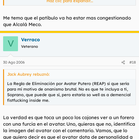
Haz clic para expandir...
hombre,contra los típicos retrasados que estan en todas las
primeras páginas de todos los putos hilos,con los mismos
Haz clic para expandir...
Me temo que el patíbulo va ha estar mas congestionado
comentarios de mierda de siempre, sí que podríais hacer
que Alcalá Meco.
algo...no?
Tranquilos, que pronto estrenaremos el patíbulo.
por dar faena y eso :D
Verraco
V
Veterano
30 Ago 2006
#18
Jack Aubrey rebuznó:
La Regla de Eliminación por Avatar Putero (REAP) sí que sería
para mí motivo de onanismo brutal. No es que te incluya a ti,
Soprano, que puede que sí, pero estaría so well as a demencial
fistfucking inside me.
La verdad es que toca un poco los cojones ver a un forero
con una furcia en el avatar. Uno, quieras que no, identifica
la imagen del avatar con el comentario. Vamos, que lo
que quiero decir es que el avatar dota de personalidad a