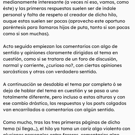
medianamente interesante (a veces ni eso, vamos, como
t
o
e
éste) y las primeras respuestas suelen ser de índole
m
personal y falta de respeto al creador de dicho hilo,
a
auque estas suelen ser pocas (aprovecho este oportuno
paréntesis para llamaros hijos de puta, tanto si son pocas
como si son muchas).
Acto seguido empiezan los comentarios con algo de
sentido y opiniones claramente dirigidas al tema en
cuestión, como si se tratara de un foro de discusión,
normal y corriente, ¿curioso no?, con ciertas opiniones
sarcásticas y otras con verdadero sentido.
A continuación se desdobla el tema por completo ó se
deja de hablar del tema en cuestión y se pasa a uno
totalmente diferente, pero incluso a estas alturas y con
ese cambio drástico, las respuestas y los posts colgados
van encarrilados a comentarios con algún sentido.
Como mucho, tras las tres primeras páginas de dicho
tema (si llega…), el hilo ya toma un cariz algo violento con
alusiones personales entre foreros, comentarios algo