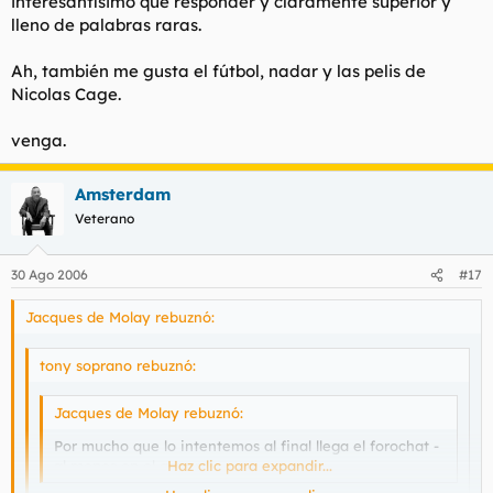
interesantísimo que responder y claramente superior y
lleno de palabras raras.
Ah, también me gusta el fútbol, nadar y las pelis de
Nicolas Cage.
venga.
Amsterdam
Veterano
30 Ago 2006
#17
Jacques de Molay rebuznó:
tony soprano rebuznó:
Jacques de Molay rebuznó:
Por mucho que lo intentemos al final llega el forochat -
al menos en el general.
Haz clic para expandir...