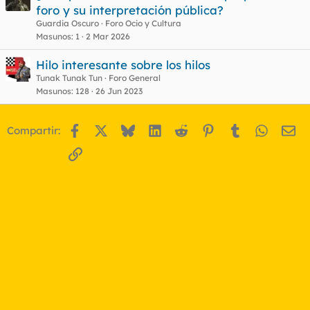
foro y su interpretación pública?
Guardia Oscuro
Foro Ocio y Cultura
Masunos
1
2 Mar 2026
Hilo interesante sobre los hilos
Tunak Tunak Tun
Foro General
Masunos
128
26 Jun 2023
Facebook
X
Bluesky
LinkedIn
Reddit
Pinterest
Tumblr
WhatsA
Em
Compartir:
Enlace