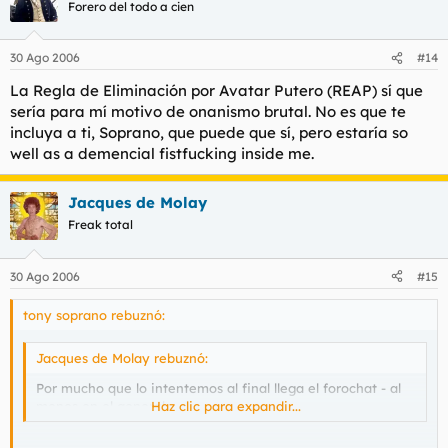
Forero del todo a cien
30 Ago 2006
#14
La Regla de Eliminación por Avatar Putero (REAP) sí que
sería para mí motivo de onanismo brutal. No es que te
incluya a ti, Soprano, que puede que sí, pero estaría so
well as a demencial fistfucking inside me.
Jacques de Molay
Freak total
30 Ago 2006
#15
tony soprano rebuznó:
Jacques de Molay rebuznó:
Por mucho que lo intentemos al final llega el forochat - al
menos en el general.
Haz clic para expandir...