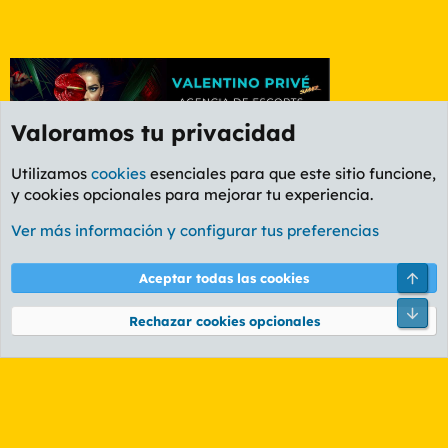
Valoramos tu privacidad
Utilizamos
cookies
esenciales para que este sitio funcione,
y cookies opcionales para mejorar tu experiencia.
Foro General
Ver más información y configurar tus preferencias
Cookies
PL OLDSTYLE AMARILLO
Cambiar fuente
Español (ES)
Arri
Aceptar todas las cookies
Contáctanos
Términos y reglas
Política de privacidad
Ayuda
R
Pie
S
Rechazar cookies opcionales
S
®
Community platform by XenForo
© 2010-2026 XenForo Ltd.