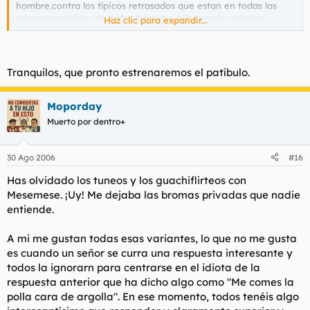
hombre,contra los típicos retrasados que estan en todas las
primeras páginas de todos los putos hilos,con los mismos
Haz clic para expandir...
comentarios de mierda de siempre, sí que podríais hacer
algo...no?
por dar faena y eso :D
Tranquilos, que pronto estrenaremos el patíbulo.
Moporday
Muerto por dentro+
30 Ago 2006
#16
Has olvidado los tuneos y los guachiflirteos con
Mesemese. ¡Uy! Me dejaba las bromas privadas que nadie
entiende.
A mi me gustan todas esas variantes, lo que no me gusta
es cuando un señor se curra una respuesta interesante y
todos la ignorarn para centrarse en el idiota de la
respuesta anterior que ha dicho algo como "Me comes la
polla cara de argolla". En ese momento, todos tenéis algo