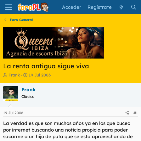
Acceder
Regístrate
Foro General
La renta antigua sigue viva
I
F
Frank
19 Jul 2006
n
e
i
c
Frank
c
h
Clásico
i
a
a
d
d
e
19 Jul 2006
#1
o
i
r
n
La verdad es que son muchos años ya en los que buceo
d
i
por internet buscando una noticia propicia para poder
e
c
sacarme a un hijo de puta que se esta aprovechando de
l
i