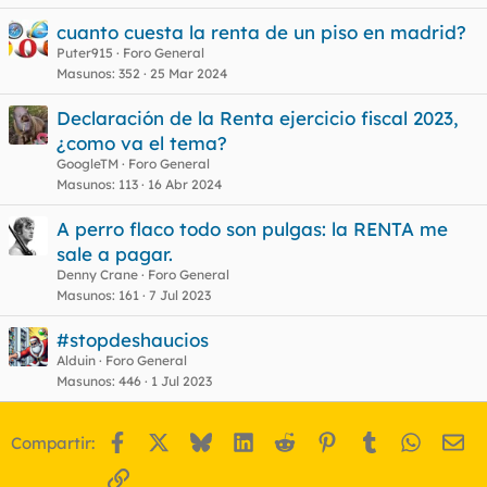
cuanto cuesta la renta de un piso en madrid?
Puter915
Foro General
Masunos
352
25 Mar 2024
Declaración de la Renta ejercicio fiscal 2023,
¿como va el tema?
GoogleTM
Foro General
Masunos
113
16 Abr 2024
A perro flaco todo son pulgas: la RENTA me
sale a pagar.
Denny Crane
Foro General
Masunos
161
7 Jul 2023
#stopdeshaucios
Alduin
Foro General
Masunos
446
1 Jul 2023
Facebook
X
Bluesky
LinkedIn
Reddit
Pinterest
Tumblr
WhatsA
Em
Compartir:
Enlace