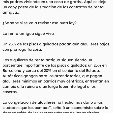
mis padres viviendo en una casa de gratis... Aquí os dejo
t
o
e
un copy paste de la situación de los contratos de renta
m
antigua...
a
¿Se sabe si se va a revisar esa puta ley?
La renta antigua sigue viva
Un 25% de los pisos alquilados pagan aún alquileres bajos
con prórroga forzosa.
Los alquileres de renta antigua siguen siendo un
porcentaje importante de los pisos alquilados: un 25% en
Barcelona y cerca del 20% en el conjunto del Estado.
Auténticas gangas para los arrendatarios, que pagan
alquileres mínimos en barrios muy céntricos, enfrentan en
cambio a la ruina o a un largo laberinto legal a los
caseros.
La congelación de alquileres ha hecho más daño a las
ciudades que las bombas", señaló un economista sobre la
degradación de los centros urbanos de las capitales