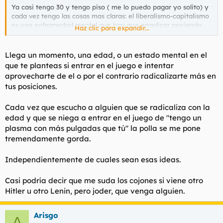
Ya casi tengo 30 y tengo piso ( me lo puedo pagar yo solito) y
cada vez tengo las cosas mas claras: el liberalismo-capitalismo
es una enfermedad mental que hay que erradicar poniendo
Haz clic para expandir...
montones de cadaveres.
Precisamente el ver como tengo algo y me lo pueden quitar es
Llega un momento, una edad, o un estado mental en el
lo que me esta volviendo mas agresivo.
que te planteas si entrar en el juego e intentar
aprovecharte de el o por el contrario radicalizarte más en
tus posiciones.
Cada vez que escucho a alguien que se radicaliza con la
edad y que se niega a entrar en el juego de "tengo un
plasma con más pulgadas que tú" la polla se me pone
tremendamente gorda.
Independientemente de cuales sean esas ideas.
Casi podría decir que me suda los cojones si viene otro
Hitler u otro Lenin, pero joder, que venga alguien.
Arisgo
A