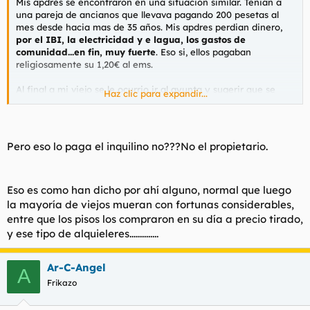
Mis apdres se encontraron en una situacion similar. Tenian a
una pareja de ancianos que llevava pagando 200 pesetas al
mes desde hacia mas de 35 años. Mis apdres perdian dinero,
por el IBI, la electricidad y e lagua, los gastos de
comunidad...en fin, muy fuerte
. Eso si, ellos pagaban
religiosamente su 1,20€ al ems.
Al final a mi viejo se le ocurrio ir al ayunta y sugerir que se
Haz clic para expandir...
podia declarar en ruinas la casa. Al final, a los dos años, la casa
se derribo porque era un peligro, y los viejos exigian a mis
padres un piso igual con la misma renta. Mis padres les dijeron
que muy probablemente el ayunta les consiguiese un piso de
Pero eso lo paga el inquilino no???No el propietario.
alquiler de VPO, que sale por unos 100 € al mes. Los ancianos
se rebotaron y dijeron que ni hablar.
Eso es como han dicho por ahí alguno, normal que luego
No se que habra sido de ellos, pero a bote pronto se quedaron
sin el piso de 1,20 € y sin el de los 100 € de VPO.
la mayoría de viejos mueran con fortunas considerables,
entre que los pisos los compraron en su día a precio tirado,
Se jodan por cabrones.
y ese tipo de alquieleres..............
Ar-C-Angel
A
Frikazo