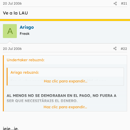
20 Jul 2006
#21
Ve a la LAU
Arisgo
A
Freak
20 Jul 2006
#22
Undertaker rebuznó:
Arisgo rebuznó:
Eso si, ellos pagaban religiosamente su 1,20€ al ems
Haz clic para expandir...
AL MENOS NO SE DEMORABAN EN EL PAGO, NO FUERA A
SER QUE NECESITÁRAIS EL DINERO.
Haz clic para expandir...
jeje....je.