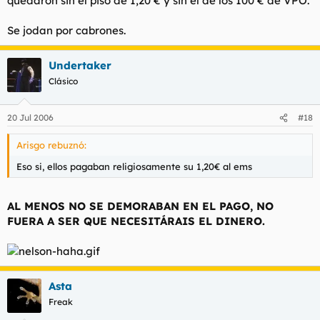
quedaron sin el piso de 1,20 € y sin el de los 100 € de VPO.
Se jodan por cabrones.
Undertaker
Clásico
20 Jul 2006
#18
Arisgo rebuznó:
Eso si, ellos pagaban religiosamente su 1,20€ al ems
AL MENOS NO SE DEMORABAN EN EL PAGO, NO
FUERA A SER QUE NECESITÁRAIS EL DINERO.
Asta
Freak