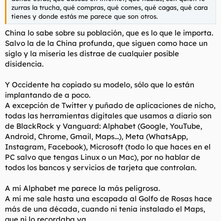
t
o
zurras la trucha, qué compras, qué comes, qué cagas, qué cara
e
tienes y donde estás me parece que son otros.
m
a
China lo sabe sobre su población, que es lo que le importa.
Salvo la de la China profunda, que siguen como hace un
siglo y la miseria les distrae de cualquier posible
disidencia.
Y Occidente ha copiado su modelo, sólo que lo están
implantando de a poco.
A excepción de Twitter y puñado de aplicaciones de nicho,
todas las herramientas digitales que usamos a diario son
de BlackRock y Vanguard: Alphabet (Google, YouTube,
Android, Chrome, Gmail, Maps...), Meta (WhatsApp,
Instagram, Facebook), Microsoft (todo lo que haces en el
PC salvo que tengas Linux o un Mac), por no hablar de
todos los bancos y servicios de tarjeta que controlan.
A mí Alphabet me parece la más peligrosa.
A mí me sale hasta una escapada al Golfo de Rosas hace
más de una década, cuando ni tenía instalado el Maps,
que ni lo recordaba ya.