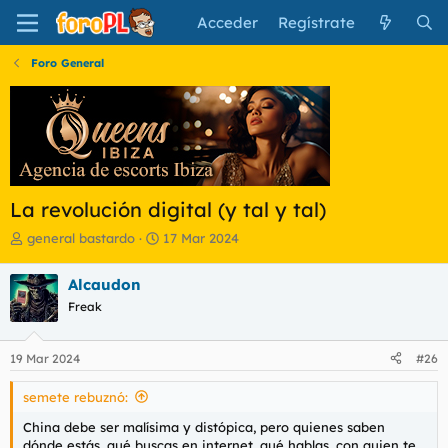
Acceder
Regístrate
Foro General
La revolución digital (y tal y tal)
I
F
general bastardo
17 Mar 2024
n
e
i
c
Alcaudon
c
h
Freak
i
a
a
d
d
e
19 Mar 2024
#26
o
i
r
n
semete rebuznó:
d
i
e
c
China debe ser malísima y distópica, pero quienes saben
l
i
dónde estás, qué buscas en internet, qué hablas, con quien te