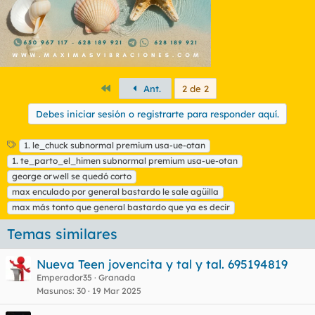
Primero
Ant.
2 de 2
Debes iniciar sesión o registrarte para responder aquí.
E
1. le_chuck subnormal premium usa-ue-otan
t
1. te_parto_el_himen subnormal premium usa-ue-otan
i
george orwell se quedó corto
q
max enculado por general bastardo le sale agüilla
u
max más tonto que general bastardo que ya es decir
e
t
Temas similares
a
s
Nueva Teen jovencita y tal y tal. 695194819
Emperador35
Granada
Masunos
30
19 Mar 2025