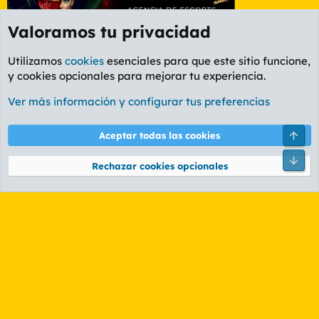
Valoramos tu privacidad
Utilizamos
cookies
esenciales para que este sitio funcione,
y cookies opcionales para mejorar tu experiencia.
Foro General
Ver más información y configurar tus preferencias
Cookies
PL OLDSTYLE AMARILLO
Cambiar fuente
Español (ES)
Arri
Aceptar todas las cookies
Contáctanos
Términos y reglas
Política de privacidad
Ayuda
R
Pie
S
Rechazar cookies opcionales
S
®
Community platform by XenForo
© 2010-2026 XenForo Ltd.