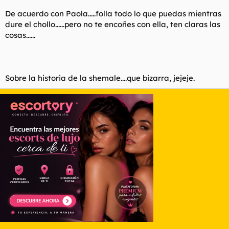
llamaba en tiempos cuando estabmos melosos, y me respondio
estoy trabajando hijo de la grandisima puta. Tras esa frase se
De acuerdo con Paola.....folla todo lo que puedas mientras
me hizo el ojete eau de rochas y me fui detras de un seto a
dure el chollo......pero no te encoñes con ella, ten claras las
menearmela como un peseso, me encalomo un municipal y me
cosas......
dijo, o me la metes en el pozo negro o pa comisaria por cerdo.
Accedi, y ahora estamos enrrollados. Es un tipo genial, muy
abierto, le cabe el puño en el culo.
Sobre la historia de la shemale....que bizarra, jejeje.