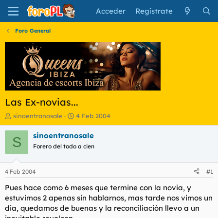
Acceder
Regístrate
Foro General
Las Ex-novias...
I
F
sinoentranosale
4 Feb 2004
n
e
i
c
sinoentranosale
S
c
h
Forero del todo a cien
i
a
a
d
d
e
4 Feb 2004
#1
o
i
r
n
Pues hace como 6 meses que termine con la novia, y
d
i
estuvimos 2 apenas sin hablarnos, mas tarde nos vimos un
e
c
dia, quedamos de buenas y la reconciliación llevo a un
l
i