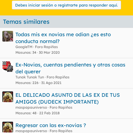
Debes iniciar sesión o registrarte para responder aquí.
Temas similares
Todas mis ex novias me odian ¿es esto
conducta normal?
GoogleTM
Foro Rapiñas
Masunos
34
30 Mar 2020
Ex-Novias, cuentas pendientes y otras cosas
del querer
Tunak Tunak Tun
Foro Rapiñas
Masunos
226
31 Ago 2021
EL DELICADO ASUNTO DE LAS EX DE TUS
AMIGOS (DUDECK IMPORTANTE)
maspapauniverso
Foro Rapiñas
Masunos
48
22 Feb 2018
Regresar con las ex-novias ?
maspapauniverso
Foro Rapiñas