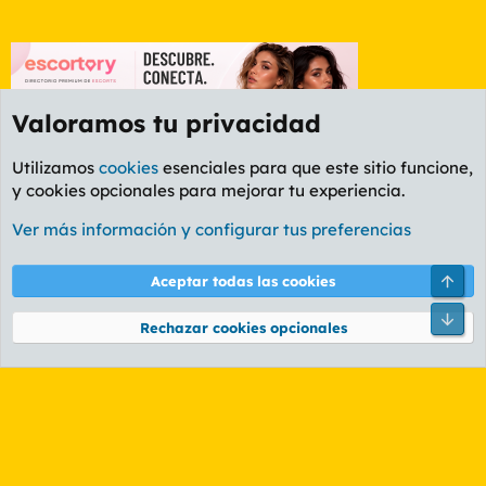
Valoramos tu privacidad
Utilizamos
cookies
esenciales para que este sitio funcione,
y cookies opcionales para mejorar tu experiencia.
Foro General
Ver más información y configurar tus preferencias
Cookies
PL OLDSTYLE AMARILLO
Cambiar fuente
Español (ES)
Arri
Aceptar todas las cookies
Contáctanos
Términos y reglas
Política de privacidad
Ayuda
R
Pie
S
Rechazar cookies opcionales
S
®
Community platform by XenForo
© 2010-2026 XenForo Ltd.