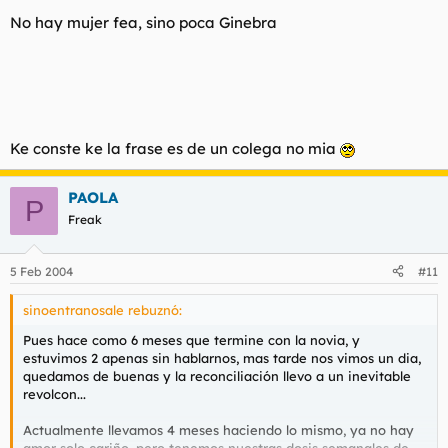
No hay mujer fea, sino poca Ginebra
Ke conste ke la frase es de un colega no mia
PAOLA
P
Freak
5 Feb 2004
#11
sinoentranosale rebuznó:
Pues hace como 6 meses que termine con la novia, y
estuvimos 2 apenas sin hablarnos, mas tarde nos vimos un dia,
quedamos de buenas y la reconciliación llevo a un inevitable
revolcon...
Actualmente llevamos 4 meses haciendo lo mismo, ya no hay
amor solo cariño, pero tenemos nuestras dosis semanales de