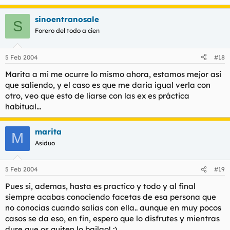
sinoentranosale
S
Forero del todo a cien
5 Feb 2004
#18
Marita a mi me ocurre lo mismo ahora, estamos mejor asi
que saliendo, y el caso es que me daria igual verla con
otro, veo que esto de liarse con las ex es práctica
habitual...
marita
M
Asiduo
5 Feb 2004
#19
Pues si, ademas, hasta es practico y todo y al final
siempre acabas conociendo facetas de esa persona que
no conocias cuando salias con ella.. aunque en muy pocos
casos se da eso, en fin, espero que lo disfrutes y mientras
dure que os quiten lo bailao! :)