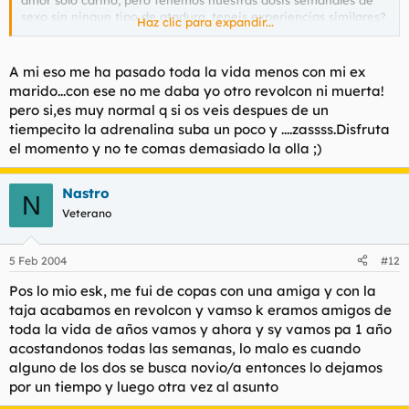
sexo sin ningun tipo de atadura, teneis experiencias similares?
Haz clic para expandir...
o es un caso bastante peculiar?
Saludoss
A mi eso me ha pasado toda la vida menos con mi ex
marido...con ese no me daba yo otro revolcon ni muerta!
pero si,es muy normal q si os veis despues de un
tiempecito la adrenalina suba un poco y ....zassss.Disfruta
el momento y no te comas demasiado la olla ;)
Nastro
N
Veterano
5 Feb 2004
#12
Pos lo mio esk, me fui de copas con una amiga y con la
taja acabamos en revolcon y vamso k eramos amigos de
toda la vida de años vamos y ahora y sy vamos pa 1 año
acostandonos todas las semanas, lo malo es cuando
alguno de los dos se busca novio/a entonces lo dejamos
por un tiempo y luego otra vez al asunto