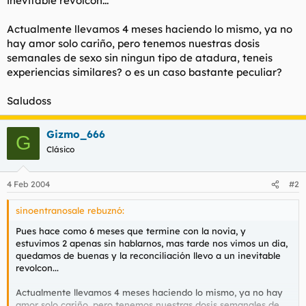
inevitable revolcon...
t
o
e
Actualmente llevamos 4 meses haciendo lo mismo, ya no
m
a
hay amor solo cariño, pero tenemos nuestras dosis
semanales de sexo sin ningun tipo de atadura, teneis
experiencias similares? o es un caso bastante peculiar?
Saludoss
Gizmo_666
G
Clásico
4 Feb 2004
#2
sinoentranosale rebuznó:
Pues hace como 6 meses que termine con la novia, y
estuvimos 2 apenas sin hablarnos, mas tarde nos vimos un dia,
quedamos de buenas y la reconciliación llevo a un inevitable
revolcon...
Actualmente llevamos 4 meses haciendo lo mismo, ya no hay
amor solo cariño, pero tenemos nuestras dosis semanales de