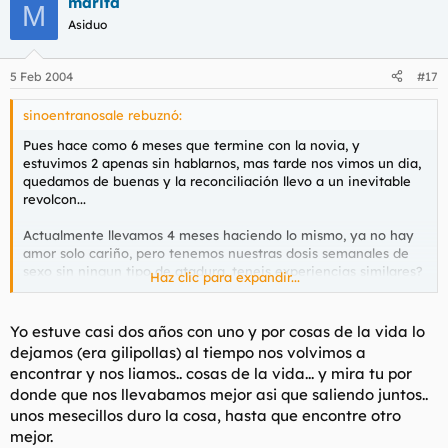
marita
M
Asiduo
5 Feb 2004
#17
sinoentranosale rebuznó:
Pues hace como 6 meses que termine con la novia, y
estuvimos 2 apenas sin hablarnos, mas tarde nos vimos un dia,
quedamos de buenas y la reconciliación llevo a un inevitable
revolcon...
Actualmente llevamos 4 meses haciendo lo mismo, ya no hay
amor solo cariño, pero tenemos nuestras dosis semanales de
sexo sin ningun tipo de atadura, teneis experiencias similares?
Haz clic para expandir...
o es un caso bastante peculiar?
Saludoss
Yo estuve casi dos años con uno y por cosas de la vida lo
dejamos (era gilipollas) al tiempo nos volvimos a
encontrar y nos liamos.. cosas de la vida... y mira tu por
donde que nos llevabamos mejor asi que saliendo juntos..
unos mesecillos duro la cosa, hasta que encontre otro
mejor.