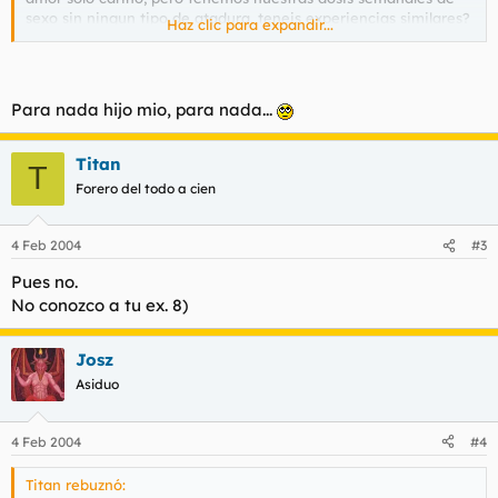
sexo sin ningun tipo de atadura, teneis experiencias similares?
Haz clic para expandir...
o es un caso bastante peculiar?
Saludoss
Para nada hijo mio, para nada...
Titan
T
Forero del todo a cien
4 Feb 2004
#3
Pues no.
No conozco a tu ex. 8)
Josz
Asiduo
4 Feb 2004
#4
Titan rebuznó: