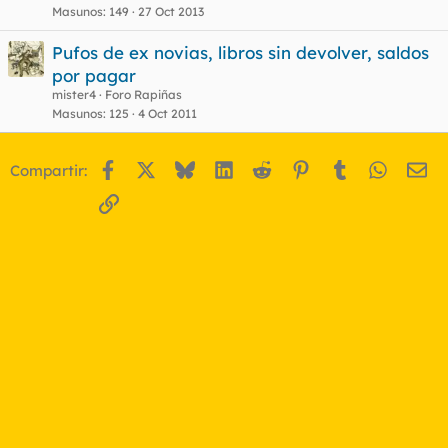
Masunos
149
27 Oct 2013
Pufos de ex novias, libros sin devolver, saldos
por pagar
mister4
Foro Rapiñas
Masunos
125
4 Oct 2011
Facebook
X
Bluesky
LinkedIn
Reddit
Pinterest
Tumblr
WhatsA
Em
Compartir:
Enlace