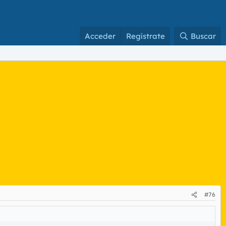
Acceder
Regístrate
Buscar
#76