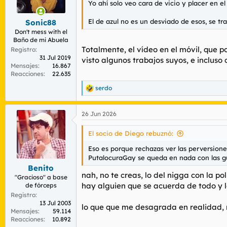
Yo ahí solo veo cara de vicio y placer en el
r
n
d
i
El de azul no es un desviado de esos, se tra
Sonic88
e
c
l
i
Don't mess with el
Baño de mi Abuela
t
o
Totalmente, el vídeo en el móvil, que 
e
Registro
31 Jul 2019
m
visto algunos trabajos suyos, e inclus
Mensajes
16.867
a
Reacciones
22.635
serdo
R
e
a
26 Jun 2026
c
c
i
El socio de Diego rebuznó:
o
n
Eso es porque rechazas ver las perversiones
e
PutalocuraGay se queda en nada con las gu
s
Benito
:
nah, no te creas, lo del nigga con la p
"Gracioso" a base
hay alguien que se acuerda de todo y l
de fórceps
Registro
13 Jul 2003
lo que que me desagrada en realidad, n
Mensajes
59.114
Reacciones
10.892