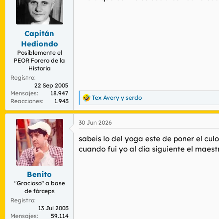
o
n
e
s
Capitán
:
Hediondo
Posiblemente el
PEOR Forero de la
Historia
Registro
22 Sep 2005
Mensajes
18.947
Tex Avery
y
serdo
R
Reacciones
1.943
e
a
30 Jun 2026
c
c
sabeis lo del yoga este de poner el culo
i
o
cuando fui yo al dia siguiente el maest
n
e
s
Benito
:
"Gracioso" a base
de fórceps
Registro
13 Jul 2003
Mensajes
59.114