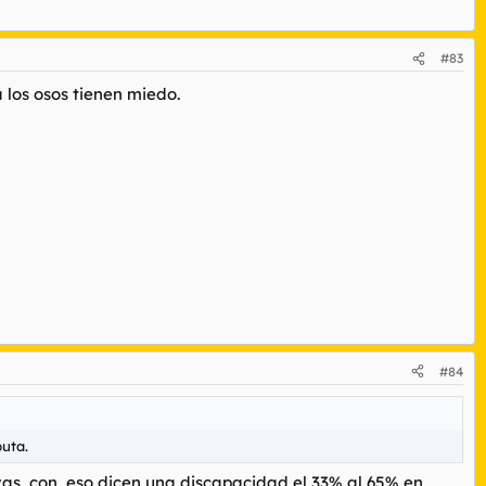
#83
 los osos tienen miedo.
#84
puta.
s, con, eso dicen una discapacidad el 33% al 65% en