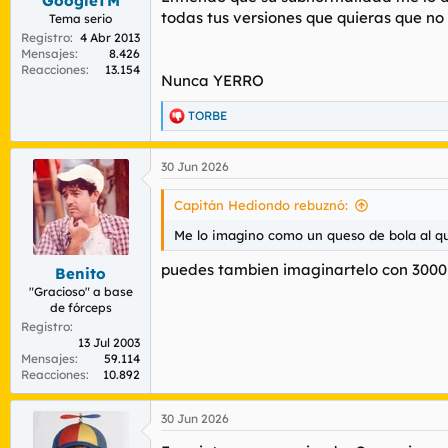
GoogleTM
todas tus versiones que quieras que no 
Tema serio
Registro
4 Abr 2013
Mensajes
8.426
Reacciones
13.154
Nunca YERRO
TORBE
R
e
a
30 Jun 2026
c
c
i
Capitán Hediondo rebuznó:
o
n
Me lo imagino como un queso de bola al qu
e
s
puedes tambien imaginartelo con 3000
Benito
:
"Gracioso" a base
de fórceps
Registro
13 Jul 2003
Mensajes
59.114
Reacciones
10.892
30 Jun 2026