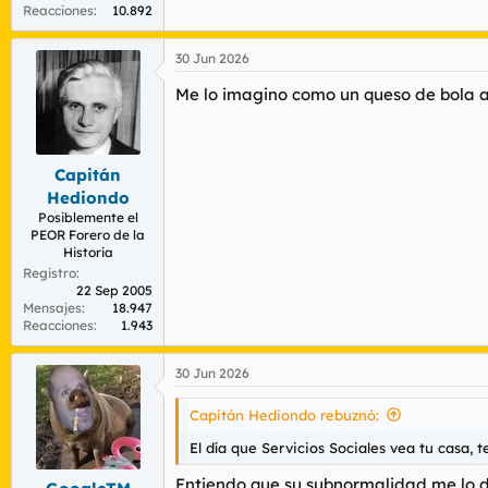
Reacciones
10.892
30 Jun 2026
Me lo imagino como un queso de bola al
Capitán
Hediondo
Posiblemente el
PEOR Forero de la
Historia
Registro
22 Sep 2005
Mensajes
18.947
Reacciones
1.943
30 Jun 2026
Capitán Hediondo rebuznó:
El día que Servicios Sociales vea tu casa, te
Entiendo que su subnormalidad me lo d