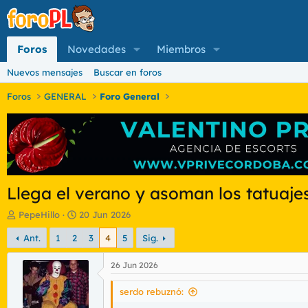
Foros
Novedades
Miembros
Nuevos mensajes
Buscar en foros
Foros
GENERAL
Foro General
Llega el verano y asoman los tatuajes.
I
F
PepeHillo
20 Jun 2026
n
e
Ant.
1
2
3
4
5
Sig.
i
c
c
h
i
a
26 Jun 2026
a
d
d
e
serdo rebuznó:
o
i