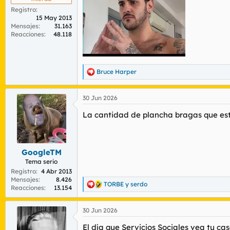
Registro
15 May 2013
Mensajes
31.163
Reacciones
48.118
Bruce Harper
R
e
a
30 Jun 2026
c
c
La cantidad de plancha bragas que est
i
o
n
e
s
GoogleTM
:
Tema serio
Registro
4 Abr 2013
Mensajes
8.426
TORBE
y
serdo
R
Reacciones
13.154
e
a
30 Jun 2026
c
c
El día que Servicios Sociales vea tu cas
i