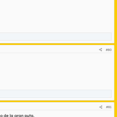
#80
#81
jo de la gran puta.