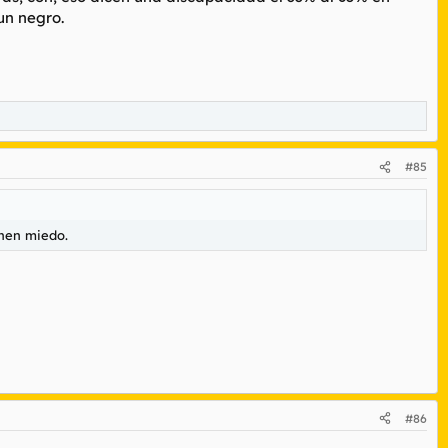
un negro.
#85
enen miedo.
#86