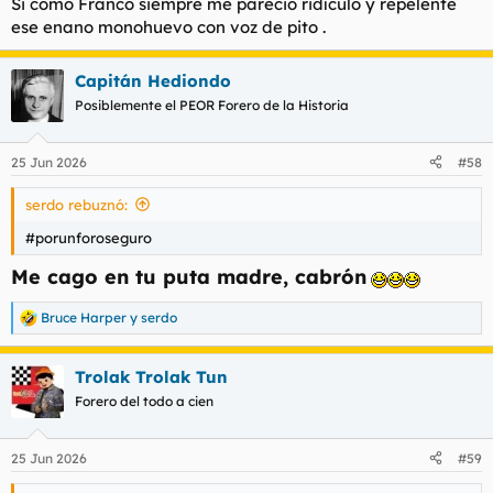
Si como Franco siempre me pareció ridículo y repelente
ese enano monohuevo con voz de pito .
Capitán Hediondo
Posiblemente el PEOR Forero de la Historia
25 Jun 2026
#58
serdo rebuznó:
#porunforoseguro
Me cago en tu puta madre, cabrón
Bruce Harper
y
serdo
R
e
a
Trolak Trolak Tun
c
c
Forero del todo a cien
i
o
n
25 Jun 2026
#59
e
s