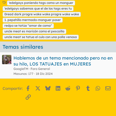
E
'edelgays poniendo tags como un monguer
t
'edelgays sabemos que el de los tags eres tu
i
0read dark progre woke woke progre woke woke
q
1. pepehillo mermado-monguer poser
u
redpo se tatúa "amor de coma"
e
t
uncle meat es maricón como el pescailla
a
uncle meat se tatua el culo con una polla venosa
s
Temas similares
Hablemos de un tema mencionado pero no en
su hilo, LOS TATUAJES en MUJERES
GoogleTM
Foro General
Masunos
177
18 Dic 2024
Facebook
X
Bluesky
LinkedIn
Reddit
Pinterest
Tumblr
WhatsA
Em
Compartir:
Enlace