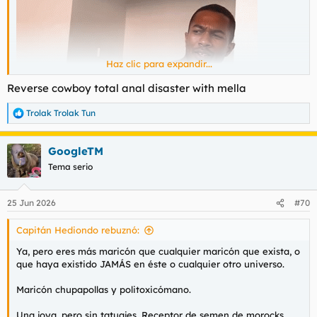
Haz clic para expandir...
Reverse cowboy total anal disaster with mella
Trolak Trolak Tun
R
e
a
GoogleTM
c
c
Tema serio
i
o
n
25 Jun 2026
#70
e
s
Capitán Hediondo rebuznó:
:
Ya, pero eres más maricón que cualquier maricón que exista, o
que haya existido JAMÁS en éste o cualquier otro universo.
Maricón chupapollas y politoxicómano.
Una joya, pero sin tatuajes. Receptor de semen de morocks,