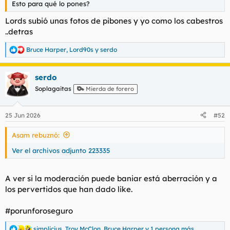
Esto para qué lo pones?
l
i
t
o
Lords subió unas fotos de pibones y yo como los cabestros
e
..detras
m
a
Bruce Harper
,
Lord90s
y
serdo
R
e
a
serdo
c
c
Soplagaitas
Mierda de forero
i
o
n
25 Jun 2026
#52
e
s
Asam rebuznó:
:
Ver el archivos adjunto 223335
A ver si la moderación puede baniar está aberración y a
los pervertidos que han dado like.
#porunforoseguro
simplicius
,
Troy McClon
,
Bruce Harper
y 1 persona más