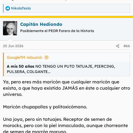
NikolaTesla
R
e
a
Capitán Hediondo
c
c
Posiblemente el PEOR Forero de la Historia
i
o
n
25 Jun 2026
#66
e
s
GoogleTM rebuznó:
:
A mis 50 años
NO TENGO UN PUTO TATUAJE, PIERCING,
PULSERA, COLGANTE...
Ya, pero eres más maricón que cualquier maricón que
exista, o que haya existido JAMÁS en éste o cualquier otro
universo.
Maricón chupapollas y politoxicómano.
Una joya, pero sin tatuajes. Receptor de semen de
morocks, pero con la piel inmaculada, aunque chorreante
de semen de marrón moruno.