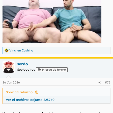
Vinchen Cushing
R
e
a
serdo
c
c
Soplagaitas
Mierda de forero
i
o
n
26 Jun 2026
#75
e
s
Sonic88 rebuznó:
:
Ver el archivos adjunto 223740