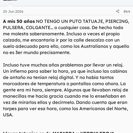
o
n
25 Jun 2026
#64
e
s
A mis 50 años
NO TENGO UN PUTO TATUAJE, PIERCING,
:
PULSERA, COLGANTE... o cualquier cosa. De hecho todo
me molesta soberanamente. Incluso a veces el propio
calzado, me encantaría ir por la calle descalzo con un
suelo adecuado para ello, como los Australianos y aquello
no es 3er mundo precisamente.
Incluso tuve muchos años problemas por llevar un reloj.
Un infierno para saber la hora, ya que incluso las cabinas
de antaño no tenían reloj digital. Y no había tantos
marcadores de temperatura o pantallas como ahora. La
gente era mi hora, siempre. Algunos que llevaban reloj de
manecillas me hacía gracia cuando me lo enseñaban en
vez de mirarlos ellos y decírmelo. Dando cuenta que eran
torpes para ver esa hora, como los Americanos del Norte,
USA.