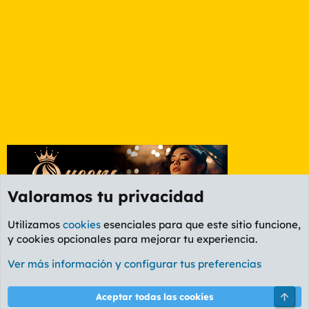
Valoramos tu privacidad
Utilizamos
cookies
esenciales para que este sitio funcione,
y cookies opcionales para mejorar tu experiencia.
Foro General
Ver más información y configurar tus preferencias
Cookies
PL OLDSTYLE AMARILLO
Cambiar fuente
Español (ES)
Arri
Aceptar todas las cookies
Contáctanos
Términos y reglas
Política de privacidad
Ayuda