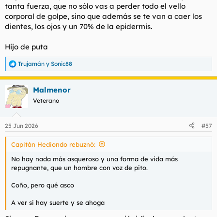
tanta fuerza, que no sólo vas a perder todo el vello
corporal de golpe, sino que además se te van a caer los
dientes, los ojos y un 70% de la epidermis.
Hijo de puta
Trujamán
y
Sonic88
R
e
a
Malmenor
c
c
Veterano
i
o
n
25 Jun 2026
#57
e
s
Capitán Hediondo rebuznó:
:
No hay nada más asqueroso y una forma de vida más
repugnante, que un hombre con voz de pito.
Coño, pero qué asco
A ver si hay suerte y se ahoga