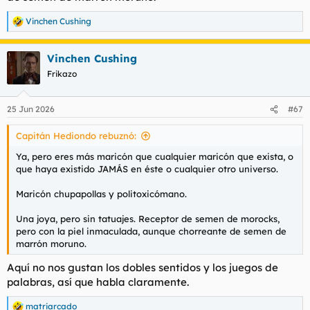
Vinchen Cushing
R
e
a
Vinchen Cushing
c
c
Frikazo
i
o
n
25 Jun 2026
#67
e
s
Capitán Hediondo rebuznó:
:
Ya, pero eres más maricón que cualquier maricón que exista, o
que haya existido JAMÁS en éste o cualquier otro universo.
Maricón chupapollas y politoxicómano.
Una joya, pero sin tatuajes. Receptor de semen de morocks,
pero con la piel inmaculada, aunque chorreante de semen de
marrón moruno.
Aquí no nos gustan los dobles sentidos y los juegos de
palabras, así que habla claramente.
matriarcado