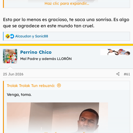
Haz clic para expandir...
Esto por lo menos es gracioso, te saca una sonrisa. Es algo
que se agradece en este mundo tan cruel.
Alcaudon
y
Sonic88
R
e
a
Perrino Chico
c
c
Mal Padre y además LLORÓN
i
o
n
25 Jun 2026
#61
e
s
Trolak Trolak Tun rebuznó:
:
Venga, toma.