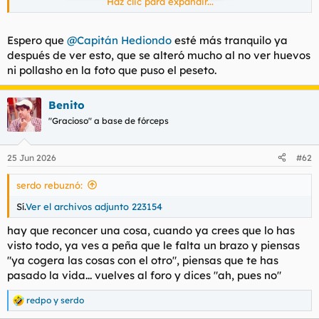
Haz clic para expandir...
Espero que
@Capitán Hediondo
esté más tranquilo ya
después de ver esto, que se alteró mucho al no ver huevos
ni pollasho en la foto que puso el peseto.
Benito
"Gracioso" a base de fórceps
25 Jun 2026
#62
serdo rebuznó:
Sí.
Ver el archivos adjunto 223154
hay que reconcer una cosa, cuando ya crees que lo has
visto todo, ya ves a peña que le falta un brazo y piensas
"ya cogera las cosas con el otro", piensas que te has
pasado la vida... vuelves al foro y dices "ah, pues no"
redpo
y
serdo
R
e