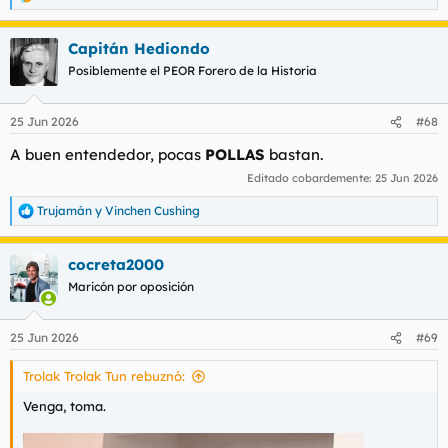
R
e
a
Capitán Hediondo
c
c
Posiblemente el PEOR Forero de la Historia
i
o
n
25 Jun 2026
#68
e
s
A buen entendedor, pocas
POLLAS
bastan.
:
Editado cobardemente:
25 Jun 2026
Trujamán
y
Vinchen Cushing
R
e
a
cocreta2000
c
c
Maricón por oposición
i
o
n
25 Jun 2026
#69
e
s
Trolak Trolak Tun rebuznó:
:
Venga, toma.