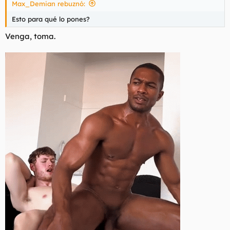
Max_Demian rebuznó:
:
Esto para qué lo pones?
Venga, toma.