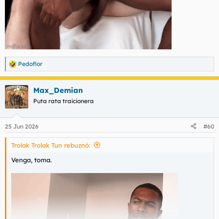
Pedoflor
R
e
a
Max_Demian
c
c
Puta rata traicionera
i
o
n
25 Jun 2026
#60
e
s
Trolak Trolak Tun rebuznó:
:
Venga, toma.