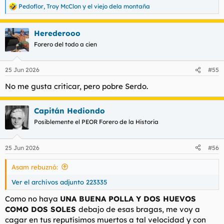
Pedoflor
,
Troy McClon
y
el viejo dela montaña
R
e
a
Herederooo
c
c
Forero del todo a cien
i
o
n
25 Jun 2026
#55
e
s
No me gusta criticar, pero pobre Serdo.
:
Capitán Hediondo
Posiblemente el PEOR Forero de la Historia
25 Jun 2026
#56
Asam rebuznó:
Ver el archivos adjunto 223335
Como no haya
UNA BUENA POLLA Y DOS HUEVOS
COMO DOS SOLES
debajo de esas bragas, me voy a
cagar en tus reputísimos muertos a tal velocidad y con