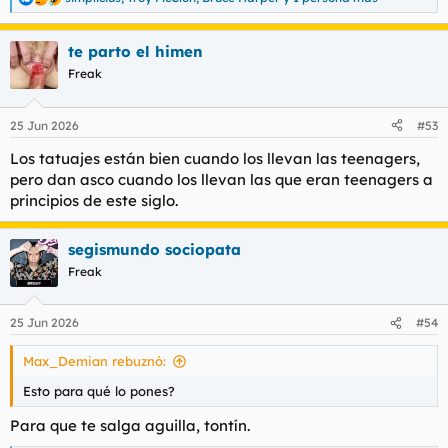
R
e
a
te parto el himen
c
c
Freak
i
o
n
25 Jun 2026
#53
e
s
Los tatuajes están bien cuando los llevan las teenagers,
:
pero dan asco cuando los llevan las que eran teenagers a
principios de este siglo.
segismundo sociopata
Freak
25 Jun 2026
#54
Max_Demian rebuznó:
Esto para qué lo pones?
Para que te salga aguilla, tontín.