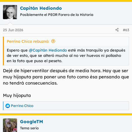
a
Capitán Hediondo
c
c
Posiblemente el PEOR Forero de la Historia
i
o
n
25 Jun 2026
#63
e
s
Perrino Chico rebuznó:
:
Espero que
@Capitán Hediondo
esté más tranquilo ya después
de ver esto, que se alteró mucho al no ver huevos ni pollasho
en la foto que puso el peseto.
Dejé de hiperventilar después de media hora. Hay que ser
muy hijoputa para poner una foto como ésa pensando que
no tendrá consecuencias.
Muy hijoputa
Perrino Chico
R
e
a
GoogleTM
c
c
Tema serio
i