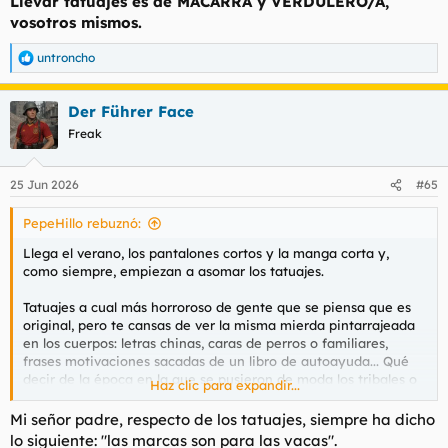
Llevar tatuajes es de MACARRA y VERDULERO/A,
vosotros mismos.
untroncho
R
e
a
Der Führer Face
c
c
Freak
i
o
n
25 Jun 2026
#65
e
s
PepeHillo rebuznó:
:
Llega el verano, los pantalones cortos y la manga corta y,
como siempre, empiezan a asomar los tatuajes.
Tatuajes a cual más horroroso de gente que se piensa que es
original, pero te cansas de ver la misma mierda pintarrajeada
en los cuerpos: letras chinas, caras de perros o familiares,
frases motivaciones sacadas de un libro de autoayuda... Qué
decir de la época en la que se pusieron de moda los tribales o
Haz clic para expandir...
los tatuajes de choni encima de la rajá del culo...
Mi señor padre, respecto de los tatuajes, siempre ha dicho
En fin, la decadencia de occidente.
lo siguiente: "las marcas son para las vacas".