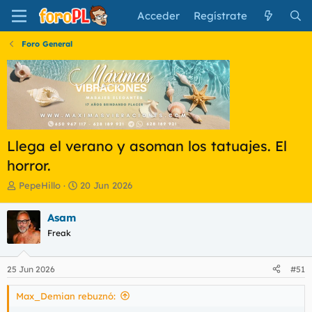
Acceder
Regístrate
Foro General
Llega el verano y asoman los tatuajes. El
horror.
I
F
PepeHillo
20 Jun 2026
n
e
i
c
Asam
c
h
Freak
i
a
a
d
d
e
25 Jun 2026
#51
o
i
r
n
Max_Demian rebuznó:
d
i
e
c