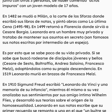
junto con otros 3 personas, de haber cometido "actos
impuros" con un joven modelo de 17 años.
En 1482 se mudó a Milán, a la corte de los Sforza donde
escribió sus libros de notas, y pintó obras como La útlima
Cena (1495-98). En 1499 retornó a Florencia donde sirvió a
Cesare Borgia. Leonardo era un hombre muy privado y
trataba de mantener sus asuntos en secreto (son famosos
sus notas escritas por intermedio de un espejo).
Es por esto que se sabe poco de su vida privada. Sí se
sabe que buscó rodearse de discípulos jóvenes y bellos
(Cesare de Sesto, Boltraffio, Andrea Salaino, Francesco
Melzi), adoptándolos como su propia descendencia. En
1519 Leonardo murió en brazos de Francesco Melzi.
En 1910 Sigmund Freud escribió "Leonardo da Vinci y una
memoria de su infancia", mientras él mismo a su vez
analizaba sus sentimientos por sus amigo íntimo Wilhelm
Flies, y desarrolló sus teorías sobre el origen de la
homosexualidad. Leonardo en sus notas escribe que su
primer recuerdo se remonta a uno en el que "un buitre se