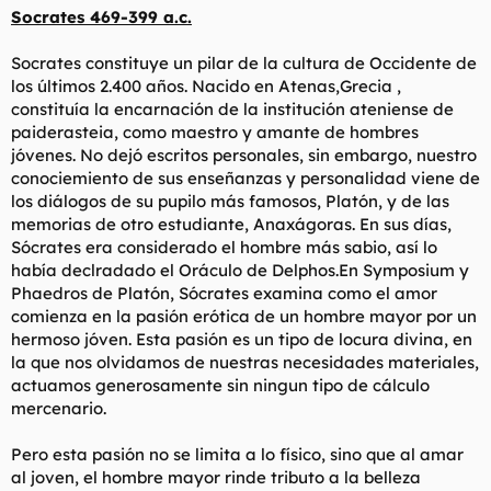
t
o
Socrates 469-399 a.c.
e
m
Socrates constituye un pilar de la cultura de Occidente de
a
los últimos 2.400 años. Nacido en Atenas,Grecia ,
constituía la encarnación de la institución ateniense de
paiderasteia, como maestro y amante de hombres
jóvenes. No dejó escritos personales, sin embargo, nuestro
conociemiento de sus enseñanzas y personalidad viene de
los diálogos de su pupilo más famosos, Platón, y de las
memorias de otro estudiante, Anaxágoras. En sus días,
Sócrates era considerado el hombre más sabio, así lo
había declradado el Oráculo de Delphos.En Symposium y
Phaedros de Platón, Sócrates examina como el amor
comienza en la pasión erótica de un hombre mayor por un
hermoso jóven. Esta pasión es un tipo de locura divina, en
la que nos olvidamos de nuestras necesidades materiales,
actuamos generosamente sin ningun tipo de cálculo
mercenario.
Pero esta pasión no se limita a lo físico, sino que al amar
al joven, el hombre mayor rinde tributo a la belleza