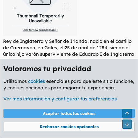
Rey de Inglaterra y Señor de Irlanda, nació en el castillo
de Caernavon, en Gales, el 25 de abril de 1284, siendo el
único hijo varón superviviente de Eduardo I de Inglaterra
y de Leonor de Castilla. El 7 de febrero de 1301, fue
proclamado como el primer príncipe de Gales, al someter
Valoramos tu privacidad
Eduardo I dicho territorio. A la muerte de su padre, el 8 de
julio de 1307, le sucede en el trono. Se casó en la ciudad
Utilizamos
cookies
esenciales para que este sitio funcione,
francesa de Bolougne, el 25 de enero de 1308, con Isabel
y cookies opcionales para mejorar tu experiencia.
de Francia, hija del rey Felipe IV el Hermoso, y conocida
Ver más información y configurar tus preferencias
con el sobrenombre de "La Loba". De este matrimonio
nacieron 4 hijos: Eduardo III (su sucesor), Juan, Leonor y
Juana.
Arri
Aceptar todas las cookies
Pie
Su gobierno estuvo marcado por su debilidad de carácter,
Rechazar cookies opcionales
las rebeliones de los nobles, el refuerzo del poder del