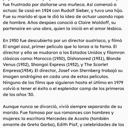
fue frustrada por dañarse una muñeca. Así comenzó a
actuar. Se casó en 1924 con Rudolf Sieber, y tuvo una hija.
Fue su marido el que le dió la idea de actuar usando ropa
de hombre. Años despúes conoció a Claire Waldoff, su
partenaire en una obra, quien la inició en el amor lésbico.
En 1930 fue descubierta por un director austríaco, y filmó
El angel azul, primer película que la lanza a la fama. El
director y ella se mudaron a los Estados Unidos y filamron
clásicos como: Morocco (1930), Dishonored (1931), Blonde
Venus (1932), Shangai Express (1932), y The Scarlet
Empress(1934). El director, Josef von Sternberg trabajó su
imagen andrógina en cada una de estas películas.
Ninguno de los films que siguieron hasta el útlimo en 1979
volvió a tener el éxito o el esplendor camp de los primeros
de los años '30.
Aunque nunca se divorció, vivió siempre separarda de su
marido. Fue famosa por sus romances con hombres y
mujeres: la escritora Mercedes de Acosta (también
amante de Greta Garbo), Edith Piaf, y celebridades de los