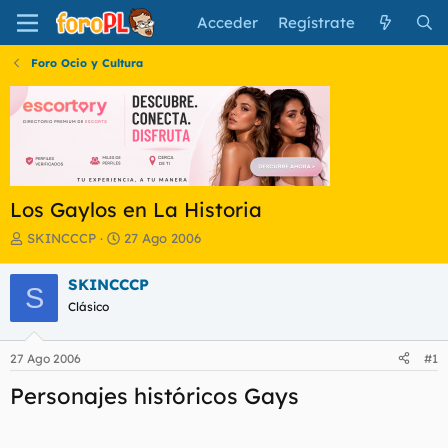
Acceder
Regístrate
Foro Ocio y Cultura
Los Gaylos en La Historia
I
F
SKINCCCP
27 Ago 2006
n
e
i
c
SKINCCCP
S
c
h
Clásico
i
a
a
d
d
e
27 Ago 2006
#1
o
i
r
n
Personajes históricos Gays
d
i
e
c
l
i