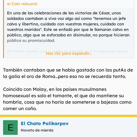
el Caín rebuznó:
En una de las celebraciones de las victorias de César, unos
soldados cantaban a viva voz algo así como "tenemos un jefe
calvo y libertino, cuidado con vuestras mujeres, cuidado con
vuestros maridos". Este se enfadó por que le llamaran calvo en
público, algo que se esforzaba en disimular, no porque hicieran
pública su promiscuidad.
De todos modos que a nadie le extrañe que la alargada mano
Haz clic para expandir...
del lobby gay esté detrás de estas cosas. Algo parecido hacen
los catalanistas, atribuyendo orígenes catalanes a los grandes
de nuestra historia.
También cantaban que se había gastado con las putAs de
la galia el oro de Roma...pero eso no se recuerda tanto.
Coincido con Molay, en los paises musulmanes
homosexual es solo el tomante, el que da mantiene su
hombría, cosa que no haría de someterse a bajezas como
comer un coño.
El Chato Polikarpov
E
Novato de mierda