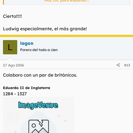
A su Majestad la emperatriz Sisi por lo visto le gustaba, y
siendo princesa había sido Alteza
Haz clic para expandir...
Cierto!!!!!
La corrupción moral de la nobleza. Pero hay que tener en
cuenta que era una Witelsbach, una dinastia marcada por la
Ludwig especialmente, el más grande!
locura.
lagon
L
Forero del todo a cien
27 Ago 2006
#13
Colaboro con un par de británicos.
Eduardo II de Inglaterra
1284 - 1327