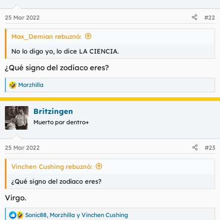
o
n
25 Mar 2022
#22
e
s
Max_Demian rebuznó:
:
No lo digo yo, lo dice LA CIENCIA.
¿Qué signo del zodíaco eres?
Morzhilla
R
e
a
Britzingen
c
c
Muerto por dentro+
i
o
n
25 Mar 2022
#23
e
s
Vinchen Cushing rebuznó:
:
¿Qué signo del zodíaco eres?
Virgo.
Sonic88
,
Morzhilla
y
Vinchen Cushing
R