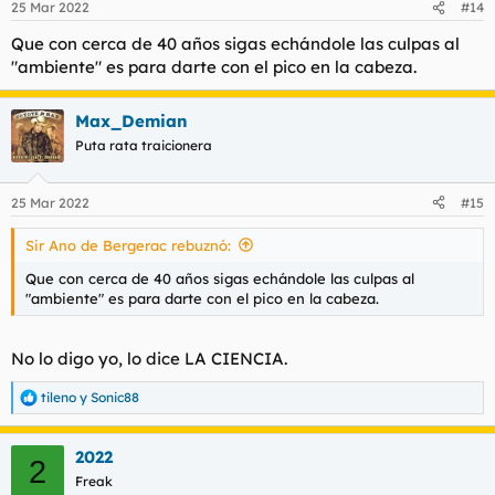
25 Mar 2022
#14
e
s
Que con cerca de 40 años sigas echándole las culpas al
:
"ambiente" es para darte con el pico en la cabeza.
Max_Demian
Puta rata traicionera
25 Mar 2022
#15
Sir Ano de Bergerac rebuznó:
Que con cerca de 40 años sigas echándole las culpas al
"ambiente" es para darte con el pico en la cabeza.
No lo digo yo, lo dice LA CIENCIA.
tileno
y
Sonic88
R
e
a
2022
c
2
c
Freak
i