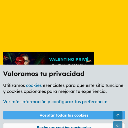
Valoramos tu privacidad
Utilizamos
cookies
esenciales para que este sitio funcione,
y cookies opcionales para mejorar tu experiencia.
Foro General
Ver más información y configurar tus preferencias
Cookies
PL OLDSTYLE AMARILLO
Cambiar fuente
Español (ES)
Arri
Aceptar todas las cookies
Contáctanos
Términos y reglas
Política de privacidad
Ayuda
R
Pie
S
Rechazar cookies opcionales