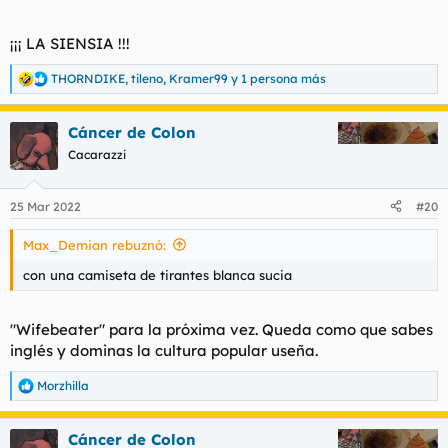
¡¡¡ LA SIENSIA !!!
THORNDIKE
,
tileno
,
Kramer99
y 1 persona más
R
e
a
Cáncer de Colon
c
c
Cacarazzi
i
o
n
25 Mar 2022
#20
e
s
Max_Demian rebuznó:
:
con una camiseta de tirantes blanca sucia
"Wifebeater" para la próxima vez. Queda como que sabes
inglés y dominas la cultura popular useña.
Morzhilla
R
e
a
Cáncer de Colon
c