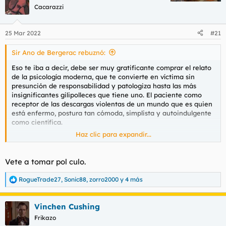
c
Cacarazzi
i
o
n
25 Mar 2022
#21
e
s
Sir Ano de Bergerac rebuznó:
:
Eso te iba a decir, debe ser muy gratificante comprar el relato
de la psicología moderna, que te convierte en víctima sin
presunción de responsabilidad y patologiza hasta las más
insignificantes gilipolleces que tiene uno. El paciente como
receptor de las descargas violentas de un mundo que es quien
está enfermo, postura tan cómoda, simplista y autoindulgente
como científica.
Haz clic para expandir...
Claro, luego nos olvidamos que la ciencia está sujeta a
ideología y otras mierdas no tan fácilmente cuantificables y
que cuando la psiquiatría aliada con la psicología cognitivo
Vete a tomar pol culo.
conductual atiborra a pirulas al paciente hasta dejarlo medio
tonto y luego el eminente doctor rellena la casilla '¿Cómo ves
RogueTrade27
,
Sonic88
,
zorro2000
y 4 más
R
al paciente? a) peor b) normal c) un poco mejor d) mucho
e
mejor' está haciendo ciencia dura y todo eso es muy serio y
a
tal.
Vinchen Cushing
c
c
Frikazo
i