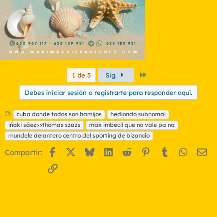
Último
1 de 5
Sig.
Debes iniciar sesión o registrarte para responder aquí.
E
cuba donde todos son hamijos
hediondo subnomal
t
iñaki sáez>>thomas szazs
max imbecil que no vale pa na
i
mundele delantero centro del sporting de bizancio
q
u
Facebook
X
Bluesky
LinkedIn
Reddit
Pinterest
Tumblr
WhatsA
Em
Compartir:
e
t
Enlace
a
s