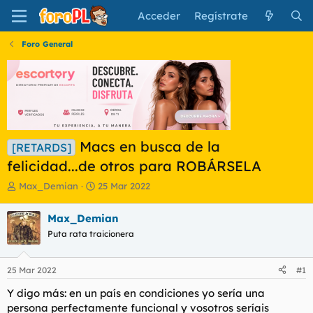
Acceder
Regístrate
Foro General
Macs en busca de la
[RETARDS]
felicidad...de otros para ROBÁRSELA
I
F
Max_Demian
25 Mar 2022
n
e
i
c
Max_Demian
c
h
Puta rata traicionera
i
a
a
d
d
e
25 Mar 2022
#1
o
i
r
n
Y digo más: en un país en condiciones yo sería una
d
i
persona perfectamente funcional y vosotros seríais
e
c