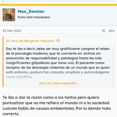
e
a
Max_Demian
c
c
Puta rata traicionera
i
o
n
25 Mar 2022
#24
e
s
Sir Ano de Bergerac rebuznó:
:
Eso te iba a decir, debe ser muy gratificante comprar el relato
de la psicología moderna, que te convierte en víctima sin
presunción de responsabilidad y patologiza hasta las más
insignificantes gilipolleces que tiene uno. El paciente como
receptor de las descargas violentas de un mundo que es quien
está enfermo, postura tan cómoda, simplista y autoindulgente
como científica.
Haz clic para expandir...
Claro, luego nos olvidamos que la ciencia está sujeta a
ideología y otras mierdas no tan fácilmente cuantificables y
que cuando la psiquiatría aliada con la psicología cognitivo
Te iba a dar la razón como a los tontos pero quiero
conductual atiborra a pirulas al paciente hasta dejarlo medio
puntualizar que no me refiero al mundo ni a la sociedad
tonto y luego el eminente doctor rellena la casilla '¿Cómo ves
cuando hablo de causas ambientales. Por lo demás todo
al paciente? a) peor b) normal c) un poco mejor d) mucho
correcto.
mejor' está haciendo ciencia dura y todo eso es muy serio y