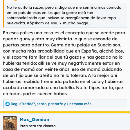
No te quito la razón, pero sí digo que me sentiría más cómodo
en un país de esos en los que la gente está tan
sobresocializada que incluso se avergüenzan de llevar ropa
nuevecita. Köpskam de ese. Y mucho hygge.
En esos países una cosa es el concepto que se vende para
quedar guay y otra muy distinta lo que se esconde de
puertas para adentro. Gente de tu pelaje en Suecia son,
con mucha más probabilidad que en España, alcohólicos,
y el soporte familiar del que tú gozas y has gozado no lo
hubieras tenido: allí se ve muy negativamente estar en
casa de mamá con veinte años, eso de mamá cuidando
de un hijo que se afeita no te lo toleran. A lo mejor ahí
hubieras recibido tremenda patada en el culo y hubieras
acabado amorrado a una botella. No te flipes tanto, que
en todas partes cuecen habas.
RogueTrade27
,
serdo
,
pastorfe
y 1 persona más
R
e
a
Max_Demian
c
c
Puta rata traicionera
i