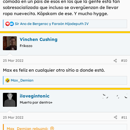
cómodo en un país de esos en los que la gente está tan
sobresocializada que incluso se avergüenzan de llevar
ropa nuevecita. Köpskam de ese. Y mucho hygge.
Sir Ano de Bergerac
y
Faraón Hijodeputh IV
R
e
a
Vinchen Cushing
c
c
Frikazo
i
o
n
25 Mar 2022
#10
e
s
Max es feliz en cualquier otro sitio a donde está.
:
Max_Demian
R
e
a
ilovegintonic
c
c
Muerto por dentro+
i
o
n
25 Mar 2022
#11
e
s
Max_Demian rebuznó:
: