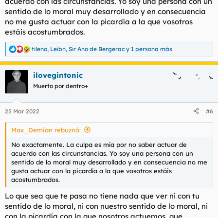
acuerdo con las circunstancias. Yo soy una persona con un
sentido de lo moral muy desarrollado y en consecuencia
no me gusta actuar con la picardía a la que vosotros
estáis acostumbrados.
tileno
,
Leibn
,
Sir Ano de Bergerac
y 1 persona más
R
e
a
ilovegintonic
c
c
Muerto por dentro+
i
o
n
25 Mar 2022
#6
e
s
Max_Demian rebuznó:
:
No exactamente. La culpa es mía por no saber actuar de
acuerdo con las circunstancias. Yo soy una persona con un
sentido de lo moral muy desarrollado y en consecuencia no me
gusta actuar con la picardía a la que vosotros estáis
acostumbrados.
Lo que sea que te pasa no tiene nada que ver ni con tu
sentido de lo moral, ni con nuestro sentido de lo moral, ni
con la picardía con la que nosotros actuemos, que