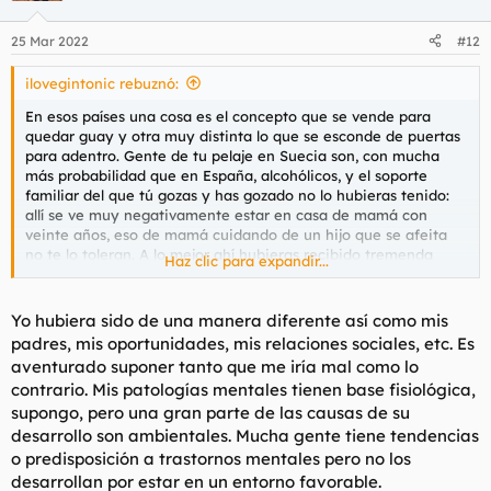
o
n
25 Mar 2022
#12
e
s
ilovegintonic rebuznó:
:
En esos países una cosa es el concepto que se vende para
quedar guay y otra muy distinta lo que se esconde de puertas
para adentro. Gente de tu pelaje en Suecia son, con mucha
más probabilidad que en España, alcohólicos, y el soporte
familiar del que tú gozas y has gozado no lo hubieras tenido:
allí se ve muy negativamente estar en casa de mamá con
veinte años, eso de mamá cuidando de un hijo que se afeita
no te lo toleran. A lo mejor ahí hubieras recibido tremenda
Haz clic para expandir...
patada en el culo y hubieras acabado amorrado a una botella.
No te flipes tanto, que en todas partes cuecen habas.
Yo hubiera sido de una manera diferente así como mis
padres, mis oportunidades, mis relaciones sociales, etc. Es
aventurado suponer tanto que me iría mal como lo
contrario. Mis patologías mentales tienen base fisiológica,
supongo, pero una gran parte de las causas de su
desarrollo son ambientales. Mucha gente tiene tendencias
o predisposición a trastornos mentales pero no los
desarrollan por estar en un entorno favorable.