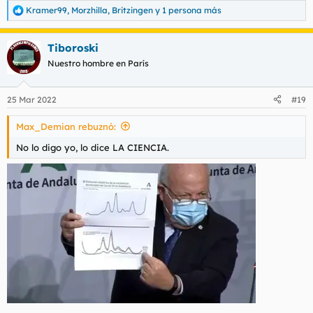
Kramer99
,
Morzhilla
,
Britzingen
y 1 persona más
R
e
a
Tiboroski
c
c
Nuestro hombre en París
i
o
n
25 Mar 2022
#19
e
s
Max_Demian rebuznó:
:
No lo digo yo, lo dice LA CIENCIA.