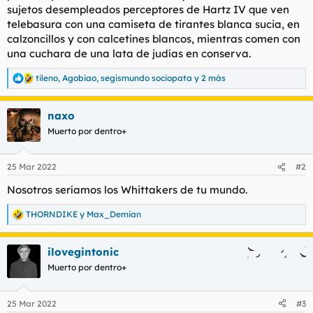
sujetos desempleados perceptores de Hartz IV que ven
l
i
telebasura con una camiseta de tirantes blanca sucia, en
t
o
e
calzoncillos y con calcetines blancos, mientras comen con
m
una cuchara de una lata de judías en conserva.
a
tileno
,
Agobiao
,
segismundo sociopata
y 2 más
R
e
a
naxo
c
c
Muerto por dentro+
i
o
n
25 Mar 2022
#2
e
s
Nosotros seríamos los Whittakers de tu mundo.
:
THORNDIKE
y
Max_Demian
R
e
a
ilovegintonic
c
c
Muerto por dentro+
i
o
n
25 Mar 2022
#3
e