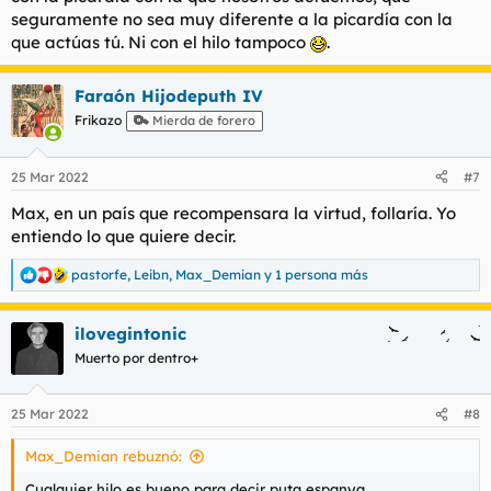
seguramente no sea muy diferente a la picardía con la
que actúas tú. Ni con el hilo tampoco
.
Faraón Hijodeputh IV
Frikazo
Mierda de forero
25 Mar 2022
#7
Max, en un país que recompensara la virtud, follaría. Yo
entiendo lo que quiere decir.
pastorfe
,
Leibn
,
Max_Demian
y 1 persona más
R
e
a
ilovegintonic
c
c
Muerto por dentro+
i
o
n
25 Mar 2022
#8
e
s
Max_Demian rebuznó:
:
Cualquier hilo es bueno para decir puta espanya,