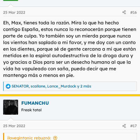
o
n
25 Mar 2022
#16
e
s
Eh, Max, tienes toda la razón. Mira lo que ha hecho
:
contigo España, estos nunca lo reconocerán porque tienen
parte de culpa. Yo también soy un mierda porque nunca
los vientos han soplado a mi favor, y me doy con un canto
en los dientes, porque sé de gente cercana a mí que están
metidos en la espiral autodestructiva de la droga dura y
yo gracias a Dios para ser un desecho humano al que la
vida ha vapuleado con saña, puedo decir que me
mantengo más o menos en pie.
SENATOR
,
scallone
,
Lance_Murdock
y 2 más
R
e
a
FUMANCHU
c
c
Freak total
i
o
n
25 Mar 2022
#17
e
s
ilovegintonic rebuznó:
: