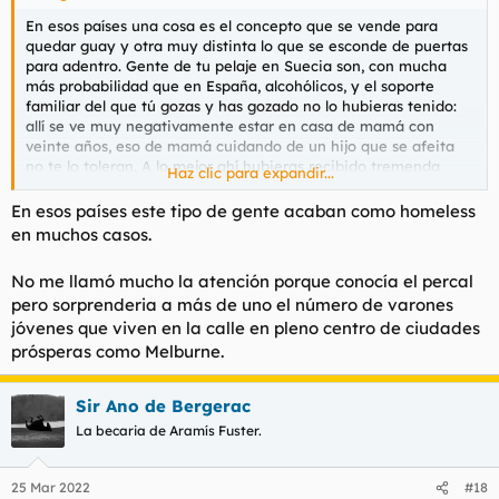
En esos países una cosa es el concepto que se vende para
quedar guay y otra muy distinta lo que se esconde de puertas
para adentro. Gente de tu pelaje en Suecia son, con mucha
más probabilidad que en España, alcohólicos, y el soporte
familiar del que tú gozas y has gozado no lo hubieras tenido:
allí se ve muy negativamente estar en casa de mamá con
veinte años, eso de mamá cuidando de un hijo que se afeita
no te lo toleran. A lo mejor ahí hubieras recibido tremenda
Haz clic para expandir...
patada en el culo y hubieras acabado amorrado a una botella.
No te flipes tanto, que en todas partes cuecen habas.
En esos países este tipo de gente acaban como homeless
en muchos casos.
No me llamó mucho la atención porque conocía el percal
pero sorprenderia a más de uno el número de varones
jóvenes que viven en la calle en pleno centro de ciudades
prósperas como Melburne.
Sir Ano de Bergerac
La becaria de Aramís Fuster.
25 Mar 2022
#18