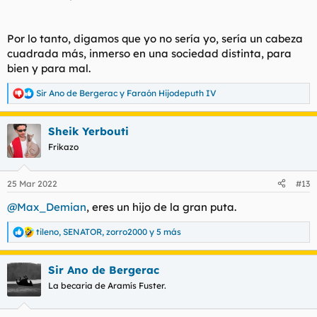
Por lo tanto, digamos que yo no sería yo, sería un cabeza
cuadrada más, inmerso en una sociedad distinta, para
bien y para mal.
Sir Ano de Bergerac
y
Faraón Hijodeputh IV
R
e
a
Sheik Yerbouti
c
c
Frikazo
i
o
n
25 Mar 2022
#13
e
s
@Max_Demian
, eres un hijo de la gran puta.
:
tileno
,
SENATOR
,
zorro2000
y 5 más
R
e
a
Sir Ano de Bergerac
c
c
La becaria de Aramís Fuster.
i
o
n