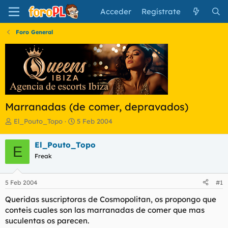
Acceder
Regístrate
Foro General
Marranadas (de comer, depravados)
I
F
El_Pouto_Topo
5 Feb 2004
n
e
i
c
El_Pouto_Topo
E
c
h
Freak
i
a
a
d
d
e
5 Feb 2004
#1
o
i
r
n
Queridas suscriptoras de Cosmopolitan, os propongo que
d
i
conteis cuales son las marranadas de comer que mas
e
c
suculentas os parecen.
l
i