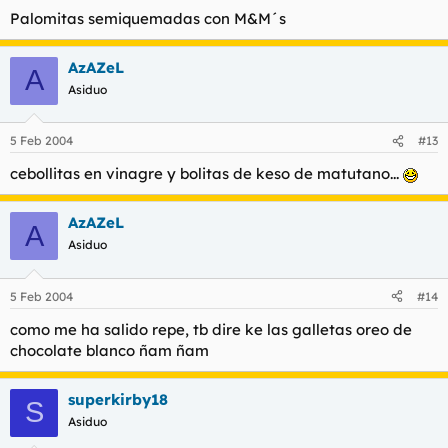
Palomitas semiquemadas con M&M´s
AzAZeL
A
Asiduo
5 Feb 2004
#13
cebollitas en vinagre y bolitas de keso de matutano...
AzAZeL
A
Asiduo
5 Feb 2004
#14
como me ha salido repe, tb dire ke las galletas oreo de
chocolate blanco ñam ñam
superkirby18
S
Asiduo