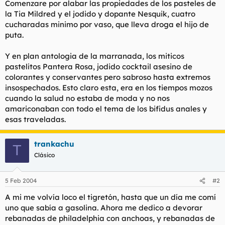
Comenzare por alabar las propiedades de los pasteles de
t
o
e
la Tia Mildred y el jodido y dopante Nesquik, cuatro
m
cucharadas minimo por vaso, que lleva droga el hijo de
a
puta.
Y en plan antologia de la marranada, los miticos
pastelitos Pantera Rosa, jodido cocktail asesino de
colorantes y conservantes pero sabroso hasta extremos
insospechados. Esto claro esta, era en los tiempos mozos
cuando la salud no estaba de moda y no nos
amariconaban con todo el tema de los bifidus anales y
esas traveladas.
trankachu
T
Clásico
5 Feb 2004
#2
A mi me volvía loco el tigretón, hasta que un día me comí
uno que sabía a gasolina. Ahora me dedico a devorar
rebanadas de philadelphia con anchoas, y rebanadas de