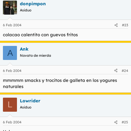
donpimpon
Asiduo
6 Feb 2004
#23
colacao calentito con guevos fritos
Ank
A
Novato de mierda
6 Feb 2004
#24
mmmmm smacks y trocitos de galleta en los yogures
naturales
Lowrider
L
Asiduo
6 Feb 2004
#25