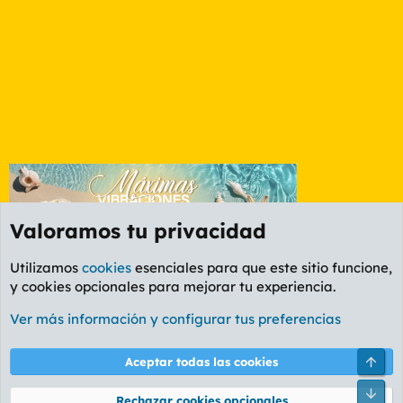
Valoramos tu privacidad
Utilizamos
cookies
esenciales para que este sitio funcione,
y cookies opcionales para mejorar tu experiencia.
Foro General
Ver más información y configurar tus preferencias
Cookies
PL OLDSTYLE AMARILLO
Cambiar fuente
Español (ES)
Arri
Aceptar todas las cookies
Contáctanos
Términos y reglas
Política de privacidad
Ayuda
R
Pie
S
Rechazar cookies opcionales