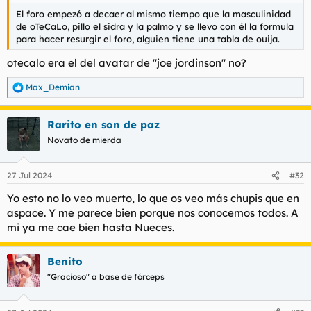
El foro empezó a decaer al mismo tiempo que la masculinidad
de oTeCaLo, pillo el sidra y la palmo y se llevo con él la formula
para hacer resurgir el foro, alguien tiene una tabla de ouija.
otecalo era el del avatar de "joe jordinson" no?
Max_Demian
R
e
a
Rarito en son de paz
c
c
Novato de mierda
i
o
n
27 Jul 2024
#32
e
s
Yo esto no lo veo muerto, lo que os veo más chupis que en
:
aspace. Y me parece bien porque nos conocemos todos. A
mi ya me cae bien hasta Nueces.
Benito
"Gracioso" a base de fórceps