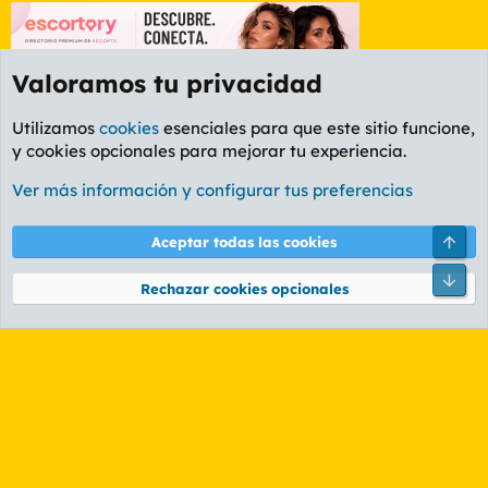
Valoramos tu privacidad
Utilizamos
cookies
esenciales para que este sitio funcione,
y cookies opcionales para mejorar tu experiencia.
Foro General
Ver más información y configurar tus preferencias
Cookies
PL OLDSTYLE AMARILLO
Cambiar fuente
Español (ES)
Arri
Aceptar todas las cookies
Contáctanos
Términos y reglas
Política de privacidad
Ayuda
R
Pie
S
Rechazar cookies opcionales
S
®
Community platform by XenForo
© 2010-2026 XenForo Ltd.