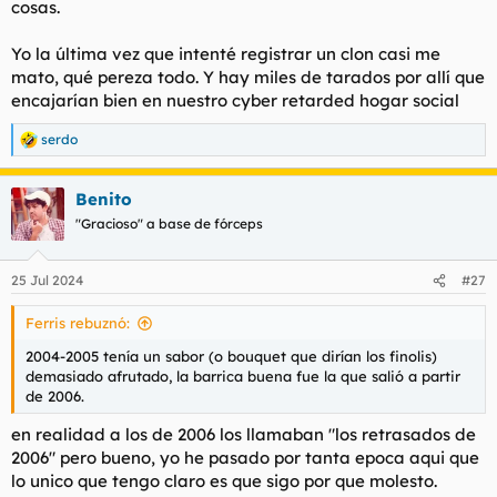
cosas.
t
o
e
m
Yo la última vez que intenté registrar un clon casi me
a
mato, qué pereza todo. Y hay miles de tarados por allí que
encajarían bien en nuestro cyber retarded hogar social
serdo
R
e
a
Benito
c
c
"Gracioso" a base de fórceps
i
o
n
25 Jul 2024
#27
e
s
Ferris rebuznó:
:
2004-2005 tenía un sabor (o bouquet que dirían los finolis)
demasiado afrutado, la barrica buena fue la que salió a partir
de 2006.
en realidad a los de 2006 los llamaban "los retrasados de
2006" pero bueno, yo he pasado por tanta epoca aqui que
lo unico que tengo claro es que sigo por que molesto.