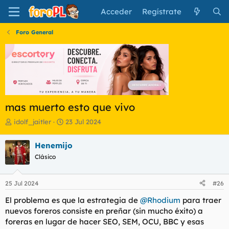
Acceder
Regístrate
Foro General
mas muerto esto que vivo
I
F
idolf_jaitler
23 Jul 2024
n
e
i
c
Henemijo
c
h
Clásico
i
a
a
d
d
e
25 Jul 2024
#26
o
i
r
n
El problema es que la estrategia de
@Rhodium
para traer
d
i
nuevos foreros consiste en preñar (sin mucho éxito) a
e
c
foreras en lugar de hacer SEO, SEM, OCU, BBC y esas
l
i