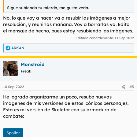
Sigue subiendo tu mierda, me gusta verla.
No, lo que voy a hacer va a resubir las imágenes a mejor
resolución, y reunirlas mañana. Voy a borrarlas ya. Edito
el mensaje de hecho, pues estoy resubiendo las imágenes.
Editado cobardemente:
11 Sep 2022
ARKAN
R
e
a
Monstroid
c
c
Freak
i
o
n
10 Sep 2022
#5
e
s
He logrado organizarme un poco, resubo nuevas
:
imagenes de mis versiones de estos icónicos personajes.
Esta es mi versión de Skeletor con su armadura de
combate:
Spoiler