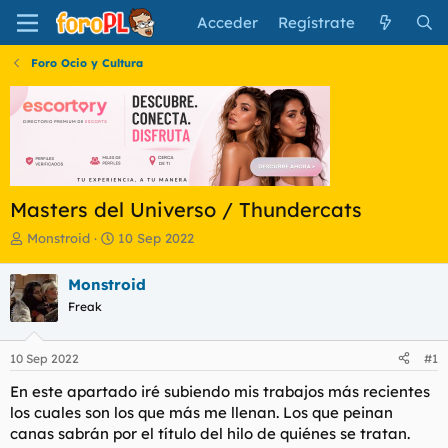
Acceder
Regístrate
Foro Ocio y Cultura
Masters del Universo / Thundercats
I
F
Monstroid
10 Sep 2022
n
e
i
c
Monstroid
c
h
Freak
i
a
a
d
d
e
10 Sep 2022
#1
o
i
r
n
En este apartado iré subiendo mis trabajos más recientes
d
i
los cuales son los que más me llenan. Los que peinan
e
c
canas sabrán por el título del hilo de quiénes se tratan.
l
i