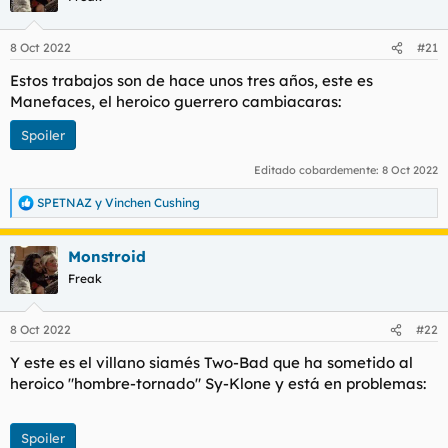
i
o
n
8 Oct 2022
#21
e
s
Estos trabajos son de hace unos tres años, este es
:
Manefaces, el heroico guerrero cambiacaras:
Spoiler
Editado cobardemente:
8 Oct 2022
SPETNAZ
y
Vinchen Cushing
R
e
a
Monstroid
c
c
Freak
i
o
n
8 Oct 2022
#22
e
s
Y este es el villano siamés Two-Bad que ha sometido al
:
heroico "hombre-tornado" Sy-Klone y está en problemas:
Spoiler