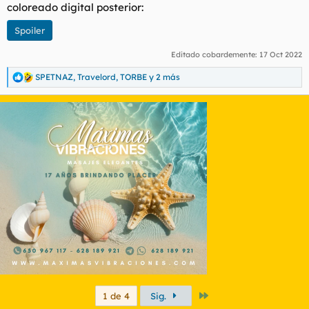
coloreado digital posterior:
Spoiler
Editado cobardemente:
17 Oct 2022
SPETNAZ
,
Travelord
,
TORBE
y 2 más
R
e
a
c
c
i
o
n
e
s
:
Último
1 de 4
Sig.