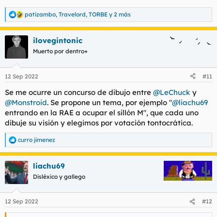
patizambo
,
Travelord
,
TORBE
y 2 más
R
e
a
ilovegintonic
c
c
Muerto por dentro+
i
o
n
12 Sep 2022
#11
e
s
Se me ocurre un concurso de dibujo entre
@LeChuck
y
:
@Monstroid
. Se propone un tema, por ejemplo "
@liachu69
entrando en la RAE a ocupar el sillón M", que cada uno
dibuje su visión y elegimos por votación tontocrática.
curro jimenez
R
e
a
liachu69
c
c
Disléxico y gallego
i
o
n
12 Sep 2022
#12
e
s