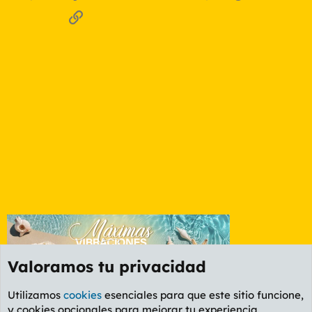
Enlace
Valoramos tu privacidad
Utilizamos
cookies
esenciales para que este sitio funcione,
y cookies opcionales para mejorar tu experiencia.
Foro Ocio y Cultura