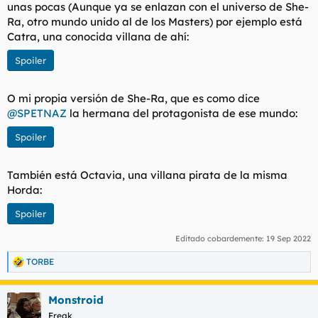
unas pocas (Aunque ya se enlazan con el universo de She-
Ra, otro mundo unido al de los Masters) por ejemplo está
Catra, una conocida villana de ahí:
Spoiler
O mi propia versión de She-Ra, que es como dice
@SPETNAZ
la hermana del protagonista de ese mundo:
Spoiler
También está Octavia, una villana pirata de la misma
Horda:
Spoiler
Editado cobardemente:
19 Sep 2022
TORBE
R
e
a
Monstroid
c
c
Freak