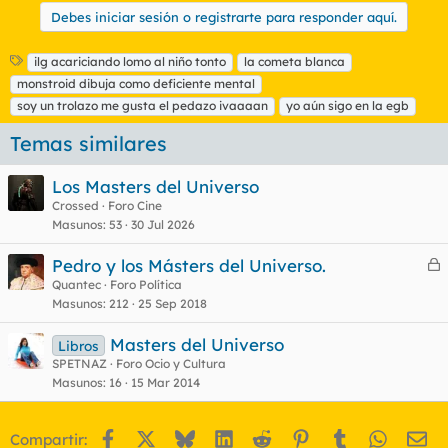
Debes iniciar sesión o registrarte para responder aquí.
E
ilg acariciando lomo al niño tonto
la cometa blanca
t
monstroid dibuja como deficiente mental
i
soy un trolazo me gusta el pedazo ivaaaan
yo aún sigo en la egb
q
u
Temas similares
e
t
Los Masters del Universo
a
s
Crossed
Foro Cine
Masunos
53
30 Jul 2026
Pedro y los Másters del Universo.
e
Quantec
Foro Política
Masunos
212
25 Sep 2018
r
r
Masters del Universo
Libros
SPETNAZ
Foro Ocio y Cultura
Masunos
16
15 Mar 2014
o
Facebook
X
Bluesky
LinkedIn
Reddit
Pinterest
Tumblr
WhatsA
Em
Compartir: