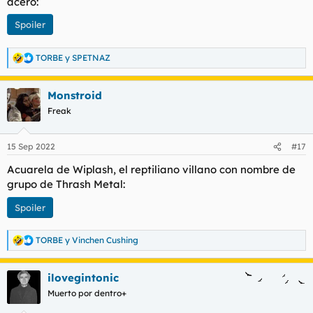
acero:
Spoiler
TORBE
y
SPETNAZ
R
e
a
Monstroid
c
c
Freak
i
o
n
15 Sep 2022
#17
e
s
Acuarela de Wiplash, el reptiliano villano con nombre de
:
grupo de Thrash Metal:
Spoiler
TORBE
y
Vinchen Cushing
R
e
a
ilovegintonic
c
c
Muerto por dentro+
i
o