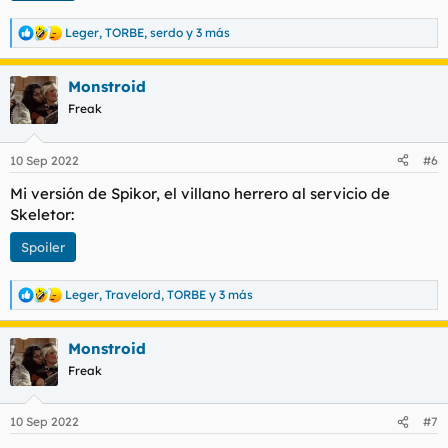
Leger
,
TORBE
,
serdo
y 3 más
R
e
a
Monstroid
c
c
Freak
i
o
n
10 Sep 2022
#6
e
s
Mi versión de Spikor, el villano herrero al servicio de
:
Skeletor:
Spoiler
Leger
,
Travelord
,
TORBE
y 3 más
R
e
a
Monstroid
c
c
Freak
i
o
n
10 Sep 2022
#7
e
s