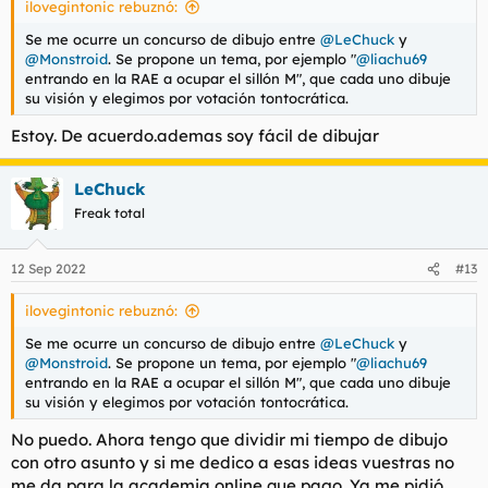
ilovegintonic rebuznó:
:
Se me ocurre un concurso de dibujo entre
@LeChuck
y
@Monstroid
. Se propone un tema, por ejemplo "
@liachu69
entrando en la RAE a ocupar el sillón M", que cada uno dibuje
su visión y elegimos por votación tontocrática.
Estoy. De acuerdo.ademas soy fácil de dibujar
LeChuck
Freak total
12 Sep 2022
#13
ilovegintonic rebuznó:
Se me ocurre un concurso de dibujo entre
@LeChuck
y
@Monstroid
. Se propone un tema, por ejemplo "
@liachu69
entrando en la RAE a ocupar el sillón M", que cada uno dibuje
su visión y elegimos por votación tontocrática.
No puedo. Ahora tengo que dividir mi tiempo de dibujo
con otro asunto y si me dedico a esas ideas vuestras no
me da para la academia online que pago. Ya me pidió