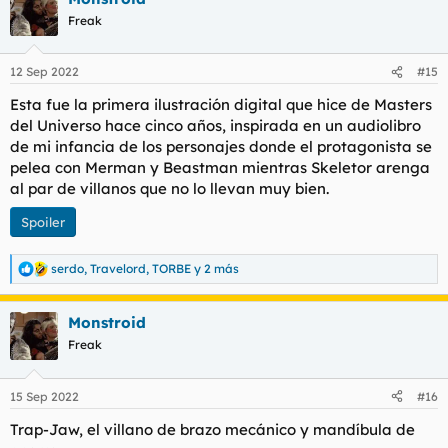
c
Freak
i
o
n
12 Sep 2022
#15
e
s
Esta fue la primera ilustración digital que hice de Masters
:
del Universo hace cinco años, inspirada en un audiolibro
de mi infancia de los personajes donde el protagonista se
pelea con Merman y Beastman mientras Skeletor arenga
al par de villanos que no lo llevan muy bien.
Spoiler
serdo
,
Travelord
,
TORBE
y 2 más
R
e
a
Monstroid
c
c
Freak
i
o
n
15 Sep 2022
#16
e
s
Trap-Jaw, el villano de brazo mecánico y mandíbula de
: