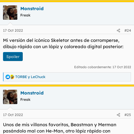
a
Monstroid
c
c
Freak
i
o
n
17 Oct 2022
#24
e
s
Mi versión del icónico Skeletor antes de corromperse,
:
dibujo rápido con un lápiz y coloreado digital posterior:
Spoiler
Editado cobardemente:
17 Oct 2022
TORBE
y
LeChuck
R
e
a
Monstroid
c
c
Freak
i
o
n
17 Oct 2022
#25
e
s
Unos de mis villanos favoritos, Beastman y Merman
:
pasándolo mal con He-Man, otro lápiz rápido con