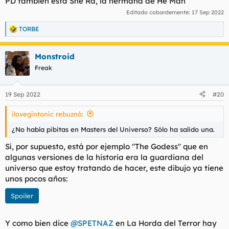
PD también está She Ra, la hermana de He Man
Editado cobardemente:
17 Sep 2022
TORBE
R
e
a
Monstroid
c
c
Freak
i
o
n
19 Sep 2022
#20
e
s
ilovegintonic rebuznó:
:
¿No había pibitas en Masters del Universo? Sólo ha salido una.
Sí, por supuesto, está por ejemplo "The Godess" que en
algunas versiones de la historia era la guardiana del
universo que estoy tratando de hacer, este dibujo ya tiene
unos pocos años:
Spoiler
Y como bien dice
@SPETNAZ
en La Horda del Terror hay