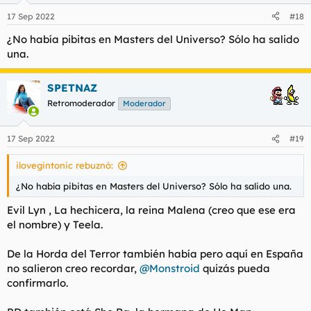
n
17 Sep 2022
#18
e
s
¿No había pibitas en Masters del Universo? Sólo ha salido
:
una.
SPETNAZ
Retromoderador
Moderador
17 Sep 2022
#19
ilovegintonic rebuznó:
¿No había pibitas en Masters del Universo? Sólo ha salido una.
Evil Lyn , La hechicera, la reina Malena (creo que ese era
el nombre) y Teela.
De la Horda del Terror también había pero aquí en España
no salieron creo recordar,
@Monstroid
quizás pueda
confirmarlo.