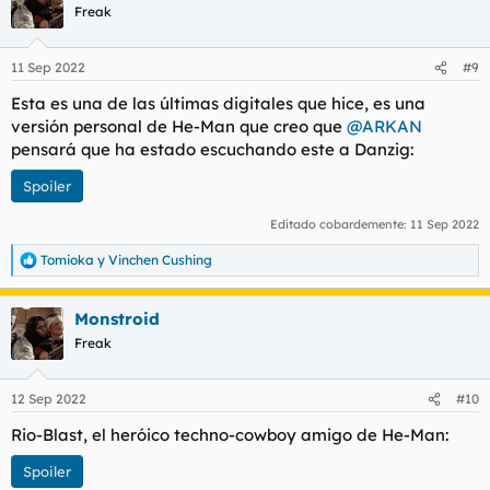
c
Freak
i
o
n
11 Sep 2022
#9
e
s
Esta es una de las últimas digitales que hice, es una
:
versión personal de He-Man que creo que
@ARKAN
pensará que ha estado escuchando este a Danzig:
Spoiler
Editado cobardemente:
11 Sep 2022
Tomioka
y
Vinchen Cushing
R
e
a
Monstroid
c
c
Freak
i
o
n
12 Sep 2022
#10
e
s
Rio-Blast, el heróico techno-cowboy amigo de He-Man:
:
Spoiler