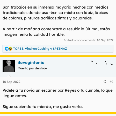
t
o
e
Son trabajos en su inmensa mayoría hechos con medios
m
tradicionales donde uso técnica mixta con lápiz, lápices
a
de colores, pinturas acrílicas,tintas y acuarelas.
A partir de mañana comenzaré a resubir la última, estás
imágen tenía la calidad horrible.
Editado cobardemente:
10 Sep 2022
TORBE
,
Vinchen Cushing
y
SPETNAZ
R
e
a
ilovegintonic
c
c
Muerto por dentro+
i
o
n
10 Sep 2022
#2
e
s
Pídele a tu novia un escáner por Reyes o tu cumple, lo que
:
llegue antes.
Sigue subiendo tu mierda, me gusta verla.