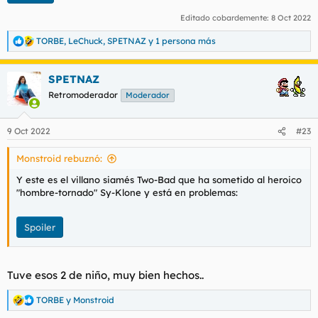
Editado cobardemente:
8 Oct 2022
TORBE
,
LeChuck
,
SPETNAZ
y 1 persona más
R
e
a
SPETNAZ
c
c
Retromoderador
Moderador
i
o
n
9 Oct 2022
#23
e
s
Monstroid rebuznó:
:
Y este es el villano siamés Two-Bad que ha sometido al heroico
"hombre-tornado" Sy-Klone y está en problemas:
Spoiler
Tuve esos 2 de niño, muy bien hechos..
TORBE
y
Monstroid
R
e