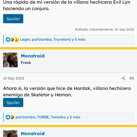
Una rápida de mi versión de la villana hechicera Evil Lyn
:
haciendo un conjuro.
Spoiler
Editado cobardemente:
10 Sep 2022
Leger
,
patizambo
,
Travelord
y 5 más
R
e
a
Monstroid
c
c
Freak
i
o
n
10 Sep 2022
#8
e
s
Ahora sí, la versión que hice de Hordak, villano hechicero
:
enemigo de Skeletor y Heman.
Spoiler
patizambo
,
TORBE
,
Tomioka
y 2 más
R
e
a
Monstroid
c