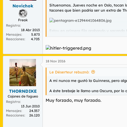
Situenomos. Jueves noche en Oslo, tocan l
Novichok
tacones que bien podría ser un extra de T
Freak
Registro
18 Abr 2013
Estoy en primera fila grabando y sacando 
Mensajes
5.873
conocí en otro concierto. Total, acaba el 
Reacciones
4.705
borracho como una cuba pidiendo permiso en
el tonto para acercarse al oírnos y en en
en un concierto de Doom Rock setentero es
nigger" 6 veces seguidas. Hijo de mil putas
18 Nov 2016
llamas negro tu a mi?
Estoy muy indignado.
Le Déserteur rebuznó:
A mi nunca me gustó la Guinness, pero alg
Minutos musicales:
A éste brebaje le llamo una Oscura, por lo q
THORNDIKE
https://youtu.be/c7JTD_73kpI
Cojones de fogueo
Muy forzado, muy forzado.
Registro
13 Jun 2010
Mensajes
24.357
Reacciones
26.120