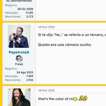
no, desmiéntemelo
Registro
28 Dic 2008
Mensajes
9.185
Reacciones
2.173
18 Nov 2016
Si te dijo "he..." se refería a un tercero, 
Quizás era una cámara oculta.
PepetrolaX
Freak
Registro
24 Ago 2015
Mensajes
7.493
Reacciones
1.916
18 Nov 2016
that's the color of mi