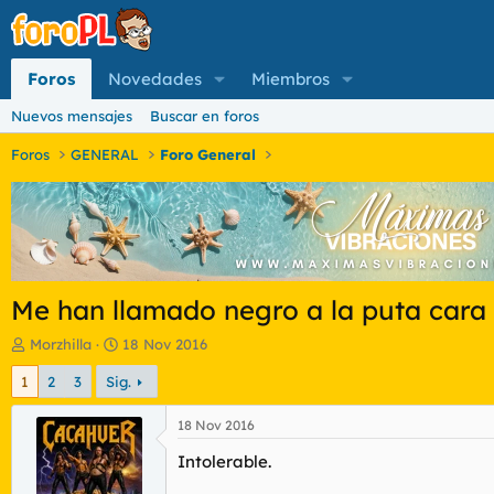
Foros
Novedades
Miembros
Nuevos mensajes
Buscar en foros
Foros
GENERAL
Foro General
Me han llamado negro a la puta cara
I
F
Morzhilla
18 Nov 2016
n
e
1
2
3
Sig.
i
c
c
h
i
a
18 Nov 2016
a
d
Intolerable.
d
e
o
i