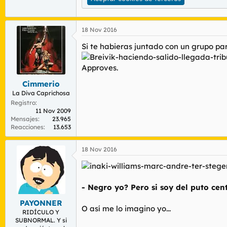
18 Nov 2016
Si te habieras juntado con un grupo pa
Approves.
Cimmerio
La Diva Caprichosa
Registro
11 Nov 2009
Mensajes
23.965
Reacciones
13.653
18 Nov 2016
- Negro yo? Pero si soy del puto cent
PAYONNER
O así me lo imagino yo...
RIDÍCULO Y
SUBNORMAL. Y si