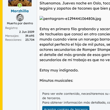
r
n
Situenomos. Jueves noche en Oslo, toc
d
i
leggins y zapatos de tacones que bien
Morzhilla
e
c
l
i
t
o
Muerto por dentro
e
Registro
m
Estoy en primera fila grabando y sacan
2 Jun 2009
a
de tachuelas que conocí en otro concie
Mensajes
39.695
mundo cuando viene un noruego borrach
Reacciones
23.704
español perfecto el hijo de mil putas,
actores secundarios de Romper Stomper
el detalle del más grande de esos garru
secundarios de mi trabajo es que no vea
Estoy muy indignado.
Minutos musicales:
Para ver este contenido, necesitaremos su
de terceros.
Para obtener información más detallada, c
Aceptar cookies de terceros