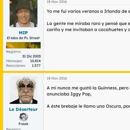
18 Nov 2016
Yo me fui varios veranos a Irlanda de 
La gente me miraba raro y pensé que era
cariño y me invitaban a cacahuetes y a
MIP
El lobo de PL Street
Registro
31 Dic 2003
Mensajes
10.814
Reacciones
1.577
18 Nov 2016
A mi nunca me gustó la Guinness, pero
anunciaba Iggy Pop,
A éste brebaje le llamo una Oscura, por 
Le Déserteur
Freak
Registro