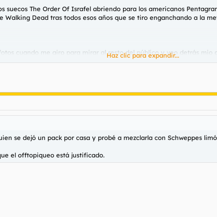
os suecos The Order Of Israfel abriendo para los americanos Pentagra
he Walking Dead tras todos esos años que se tiro enganchando a la m
fotos cuando me giro para mirar al resto del público y veo detrás mio
Haz clic para expandir...
concierto y nos quedamos en los sofás del garito a tomar unas cervez
 ingles para sentarse. No tarda ni cinco segundos en arrancarse y ha
 nada nos hemos visto rodeados de cuatro más que parecían actores s
 un puto misterio, pero me quedo con con el detalle del más grande d
, uno de los efectos secundarios de mi trabajo es que no vea la puta l
uien se dejó un pack por casa y probé a mezclarla con Schweppes lim
ue el offtopiqueo está justificado.