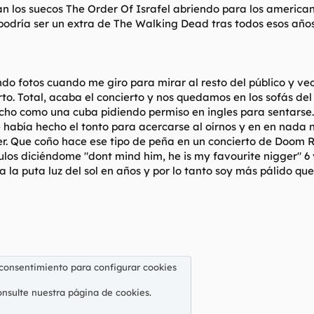
an los suecos The Order Of Israfel abriendo para los americ
 podría ser un extra de The Walking Dead tras todos esos añ
do fotos cuando me giro para mirar al resto del público y v
rto. Total, acaba el concierto y nos quedamos en los sofás de
o como una cuba pidiendo permiso en ingles para sentarse. 
 se había hecho el tonto para acercarse al oírnos y en en nad
. Que coño hace ese tipo de peña en un concierto de Doom Ro
los diciéndome "dont mind him, he is my favourite nigger" 6 v
 la puta luz del sol en años y por lo tanto soy más pálido qu
 consentimiento para configurar cookies
onsulte nuestra
página de cookies
.