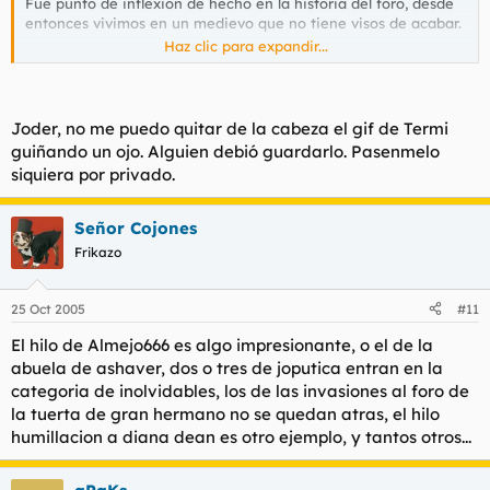
Fue punto de inflexión de hecho en la historia del foro, desde
entonces vivimos en un medievo que no tiene visos de acabar.
Haz clic para expandir...
No obstante me quedo con la pelea de Pepi y Pacoporno por la
concha de la chari.
Joder, no me puedo quitar de la cabeza el gif de Termi
guiñando un ojo. Alguien debió guardarlo. Pasenmelo
siquiera por privado.
Señor Cojones
Frikazo
25 Oct 2005
#11
El hilo de Almejo666 es algo impresionante, o el de la
abuela de ashaver, dos o tres de joputica entran en la
categoria de inolvidables, los de las invasiones al foro de
la tuerta de gran hermano no se quedan atras, el hilo
humillacion a diana dean es otro ejemplo, y tantos otros...