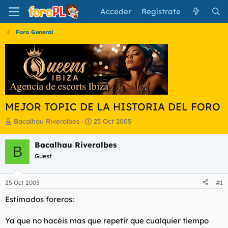
Acceder
Regístrate
Foro General
MEJOR TOPIC DE LA HISTORIA DEL FORO
I
F
Bacalhau Riveralbes
25 Oct 2005
n
e
i
c
Bacalhau Riveralbes
B
c
h
Guest
i
a
a
d
d
e
25 Oct 2005
#1
o
i
r
n
Estimados foreros:
d
i
e
c
Ya que no hacéis mas que repetir que cualquier tiempo
l
i