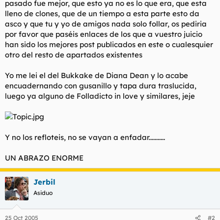
pasado fue mejor, que esto ya no es lo que era, que esta
t
o
e
lleno de clones, que de un tiempo a esta parte esto da
m
asco y que tu y yo de amigos nada solo follar, os pediria
a
por favor que paséis enlaces de los que a vuestro juicio
han sido los mejores post publicados en este o cualesquier
otro del resto de apartados existentes
Yo me lei el del Bukkake de Diana Dean y lo acabe
encuadernando con gusanillo y tapa dura traslucida,
luego ya alguno de Folladicto in love y similares, jeje
Y no los refloteis, no se vayan a enfadar...........
UN ABRAZO ENORME
Jerbil
Asiduo
25 Oct 2005
#2