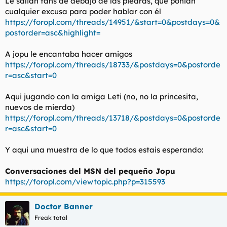
Le salian fans de debajo de las piedras, que ponian
cualquier excusa para poder hablar con él
https://foropl.com/threads/14951/&start=0&postdays=0&
postorder=asc&highlight=
A jopu le encantaba hacer amigos
https://foropl.com/threads/18733/&postdays=0&postorde
r=asc&start=0
Aqui jugando con la amiga Leti (no, no la princesita,
nuevos de mierda)
https://foropl.com/threads/13718/&postdays=0&postorde
r=asc&start=0
Y aqui una muestra de lo que todos estais esperando:
Conversaciones del MSN del pequeño Jopu
https://foropl.com/viewtopic.php?p=315593
Doctor Banner
Freak total