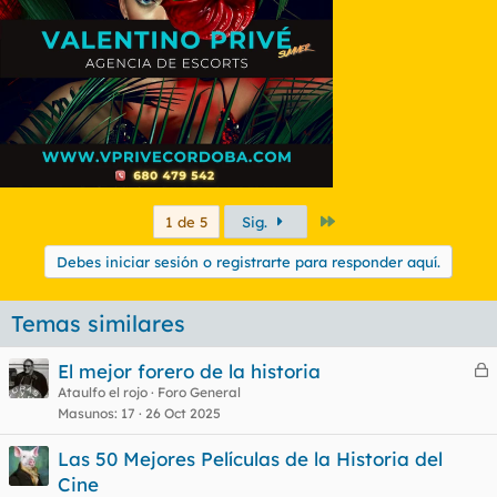
Último
1 de 5
Sig.
Debes iniciar sesión o registrarte para responder aquí.
Temas similares
El mejor forero de la historia
e
Ataulfo el rojo
Foro General
Masunos
17
26 Oct 2025
r
r
Las 50 Mejores Películas de la Historia del
Cine