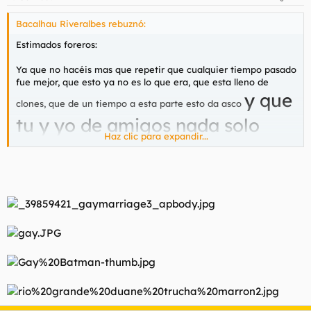
Bacalhau Riveralbes rebuznó:
Estimados foreros:
Ya que no hacéis mas que repetir que cualquier tiempo pasado
fue mejor, que esto ya no es lo que era, que esta lleno de
y que
clones, que de un tiempo a esta parte esto da asco
tu y yo de amigos nada solo
Haz clic para expandir...
follar
, os pediria por favor que paséis enlaces de los que a
vuestro juicio han sido los mejores post publicados en este o
cualesquier otro del resto de apartados existentes
Yo me lei el del Bukkake de Diana Dean y lo acabe
encuadernando con gusanillo y tapa dura traslucida, luego ya
alguno de Folladicto in love y similares, jeje
Y no los refloteis, no se vayan a enfadar...........