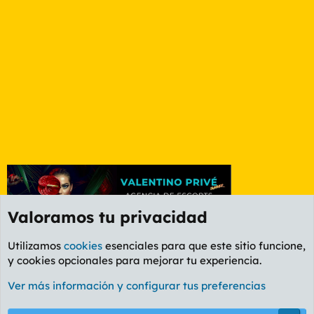
Valoramos tu privacidad
Utilizamos
cookies
esenciales para que este sitio funcione,
y cookies opcionales para mejorar tu experiencia.
Foro General
Ver más información y configurar tus preferencias
Cookies
PL OLDSTYLE AMARILLO
Cambiar fuente
Español (ES)