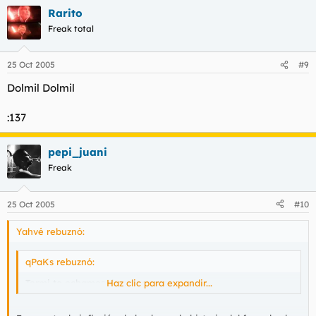
Rarito
Freak total
25 Oct 2005
#9
Dolmil Dolmil
:137
pepi_juani
Freak
25 Oct 2005
#10
Yahvé rebuznó:
qPaKs rebuznó:
Termi te echamos de menos :cry:
Haz clic para expandir...