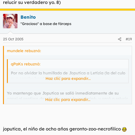
relucir su verdadero yo. 8)
Benito
"Gracioso" a base de fórceps
25 Oct 2005
#19
mundele rebuznó:
qPaKs rebuznó:
Por no olvidar la humillada de Joputica a Letizia (la del culo
que cagaba bombones)
Haz clic para expandir...
Yo mantengo que Joputica se salió inmediatamente de su
papel al sentirse desafiado -como le recriminé- y sacó a relucir
Haz clic para expandir...
su verdadero yo. 8)
joputica, el niño de ocho años geronto-zoo-necrofilico