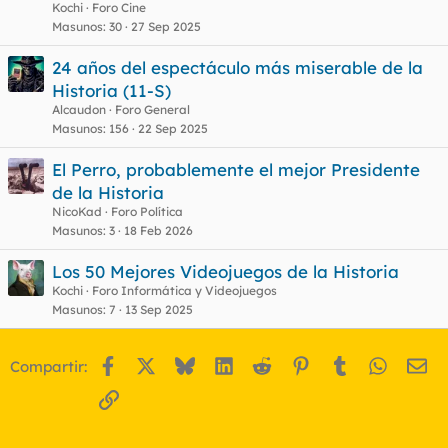
Kochi
Foro Cine
o
Masunos
30
27 Sep 2025
24 años del espectáculo más miserable de la
Historia (11-S)
Alcaudon
Foro General
Masunos
156
22 Sep 2025
El Perro, probablemente el mejor Presidente
de la Historia
NicoKad
Foro Política
Masunos
3
18 Feb 2026
Los 50 Mejores Videojuegos de la Historia
Kochi
Foro Informática y Videojuegos
Masunos
7
13 Sep 2025
Facebook
X
Bluesky
LinkedIn
Reddit
Pinterest
Tumblr
WhatsA
Em
Compartir:
Enlace