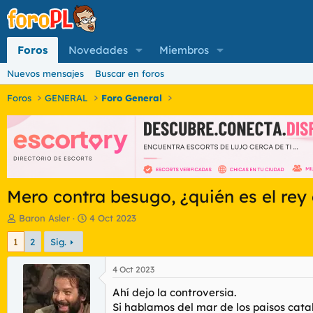
Foros
Novedades
Miembros
Nuevos mensajes
Buscar en foros
Foros
GENERAL
Foro General
Mero contra besugo, ¿quién es el rey
I
F
Baron Asler
4 Oct 2023
n
e
1
2
Sig.
i
c
c
h
i
a
4 Oct 2023
a
d
Ahí dejo la controversia.
d
e
o
i
Si hablamos del mar de los paisos catal