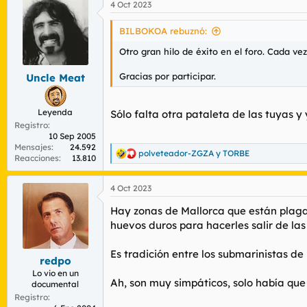
4 Oct 2023
c
c
i
BILBOKOA rebuznó:
o
n
Otro gran hilo de éxito en el foro. Cada v
e
s
Gracias por participar.
Uncle Meat
:
Leyenda
Sólo falta otra pataleta de las tuyas 
Registro
10 Sep 2005
Mensajes
24.592
polveteador-ZGZA
y
TORBE
R
Reacciones
13.810
e
a
4 Oct 2023
c
c
Hay zonas de Mallorca que están plagad
i
o
huevos duros para hacerles salir de las
n
e
Es tradición entre los submarinistas de
s
redpo
:
Lo vio en un
Ah, son muy simpáticos, solo había que 
documental
Registro