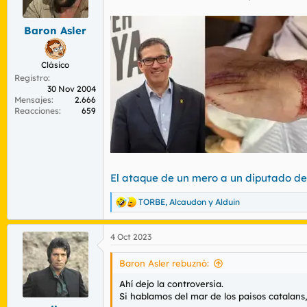
r
n
d
i
Baron Asler
e
c
l
i
t
o
Clásico
e
Registro
m
30 Nov 2004
a
Mensajes
2.666
Reacciones
659
El ataque de un mero a un diputado de
TORBE
,
Alcaudon
y
Alduin
R
e
a
4 Oct 2023
c
c
i
Baron Asler rebuznó:
o
n
Ahí dejo la controversia.
e
Si hablamos del mar de los paisos catalans,
s