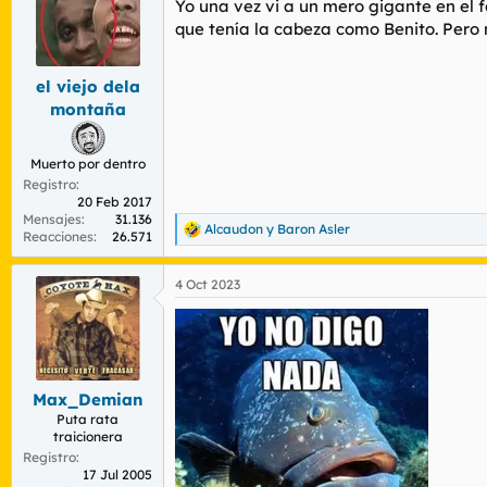
Yo una vez vi a un mero gigante en el
i
o
que tenía la cabeza como Benito. Pero 
n
e
s
el viejo dela
:
montaña
Muerto por dentro
Registro
20 Feb 2017
Mensajes
31.136
Alcaudon
y
Baron Asler
R
Reacciones
26.571
e
a
4 Oct 2023
c
c
i
o
n
e
s
Max_Demian
:
Puta rata
traicionera
Registro
17 Jul 2005