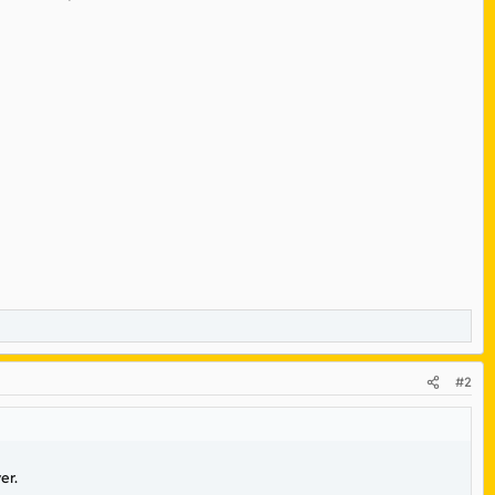
#2
er.