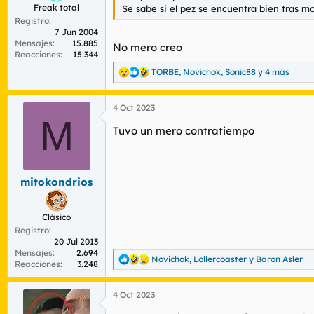
Freak total
Se sabe si el pez se encuentra bien tras m
Registro
7 Jun 2004
Mensajes
15.885
No mero creo
Reacciones
15.344
TORBE
,
Novichok
,
Sonic88
y 4 más
R
e
a
4 Oct 2023
c
M
c
Tuvo un mero contratiempo
i
o
n
e
s
mitokondrios
:
Clásico
Registro
20 Jul 2013
Mensajes
2.694
Novichok
,
Lollercoaster
y
Baron Asler
R
Reacciones
3.248
e
a
4 Oct 2023
c
c