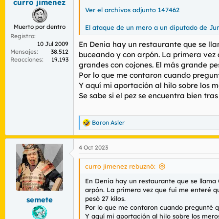
curro jimenez
:
Ver el archivos adjunto 147462
Muerto por dentro
El ataque de un mero a un diputado de Ju
Registro
En Denia hay un restaurante que se lla
10 Jul 2009
Mensajes
38.512
buceando y con arpón. La primera vez q
Reacciones
19.193
grandes con cojones. El más grande pes
Por lo que me contaron cuando pregunté
Y aquí mi aportación al hilo sobre los m
Se sabe si el pez se encuentra bien tra
Baron Asler
R
e
a
4 Oct 2023
c
c
i
curro jimenez rebuznó:
o
n
En Denia hay un restaurante que se llama 
e
arpón. La primera vez que fui me enteré qu
s
pesó 27 kilos.
semete
:
Por lo que me contaron cuando pregunté qu
Y aquí mi aportación al hilo sobre los mero