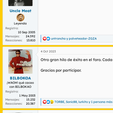
n
e
s
Uncle Meat
:
Leyenda
Registro
10 Sep 2005
Mensajes
24.592
untroncho
y
polveteador-ZGZA
R
Reacciones
13.810
e
a
4 Oct 2023
c
c
Otro gran hilo de éxito en el foro. Cad
i
o
n
Gracias por participar.
e
s
BILBOKOA
:
¡WAOH! qué cacao
con BILBOKAO
Registro
1 May 2003
Mensajes
15.232
TORBE
,
Sonic88
,
lurkito
y 1 persona más
R
Reacciones
20.387
e
a