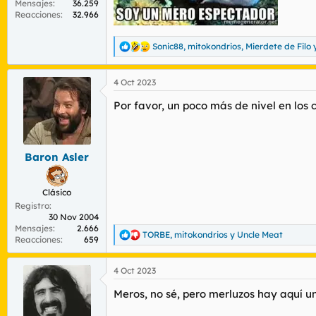
Mensajes
36.259
Reacciones
32.966
Sonic88
,
mitokondrios
,
Mierdete de Filo
y
R
e
a
4 Oct 2023
c
c
Por favor, un poco más de nivel en los
i
o
n
e
s
Baron Asler
:
Clásico
Registro
30 Nov 2004
Mensajes
2.666
TORBE
,
mitokondrios
y
Uncle Meat
R
Reacciones
659
e
a
4 Oct 2023
c
c
Meros, no sé, pero merluzos hay aquí u
i
o