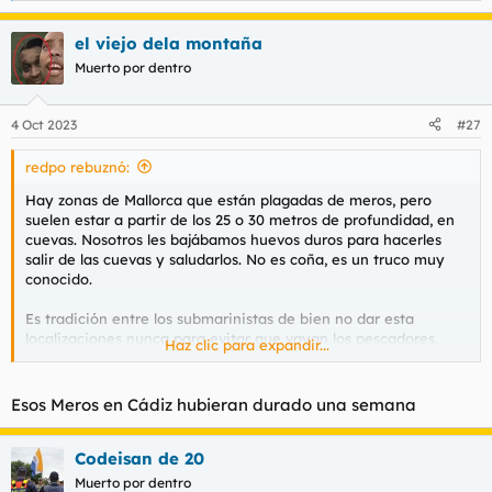
e
a
el viejo dela montaña
c
c
Muerto por dentro
i
o
n
4 Oct 2023
#27
e
s
redpo rebuznó:
:
Hay zonas de Mallorca que están plagadas de meros, pero
suelen estar a partir de los 25 o 30 metros de profundidad, en
cuevas. Nosotros les bajábamos huevos duros para hacerles
salir de las cuevas y saludarlos. No es coña, es un truco muy
conocido.
Es tradición entre los submarinistas de bien no dar esta
localizaciones nunca para evitar que vayan los pescadores.
Haz clic para expandir...
Ah, son muy simpáticos, solo había que ir con cuidado a que no
te arrancaran la mano al coger el huevo (me refiero a los
Esos Meros en Cádiz hubieran durado una semana
meros, no a los pescadores).
Codeisan de 20
Muerto por dentro