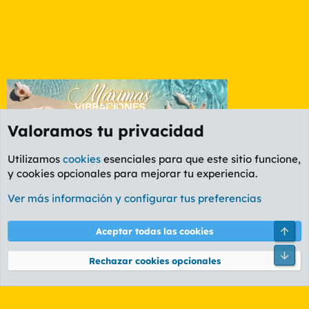
Valoramos tu privacidad
Utilizamos
cookies
esenciales para que este sitio funcione,
y cookies opcionales para mejorar tu experiencia.
Foro General
Ver más información y configurar tus preferencias
Cookies
PL OLDSTYLE AMARILLO
Cambiar fuente
Español (ES)
Arri
Aceptar todas las cookies
Contáctanos
Términos y reglas
Política de privacidad
Ayuda
R
Pie
S
Rechazar cookies opcionales
S
®
Community platform by XenForo
© 2010-2026 XenForo Ltd.