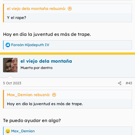
el viejo dela montaña rebuznó:
Y el rape?
Hoy en día la juventud es más de trape.
Faraón Hijodeputh IV
R
e
a
el viejo dela montaña
c
c
Muerto por dentro
i
o
n
5 Oct 2023
#43
e
s
Max_Demian rebuznó:
:
Hoy en día la juventud es más de trape.
Te puedo ayudar en algo?
Max_Demian
R