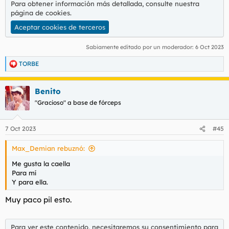
Para obtener información más detallada, consulte nuestra
página de cookies
.
Aceptar cookies de terceros
Sabiamente editado por un moderador:
6 Oct 2023
TORBE
R
e
a
Benito
c
c
"Gracioso" a base de fórceps
i
o
n
7 Oct 2023
#45
e
s
Max_Demian rebuznó:
:
Me gusta la caella
Para mí
Y para ella.
Muy paco pil esto.
Para ver este contenido, necesitaremos su consentimiento para