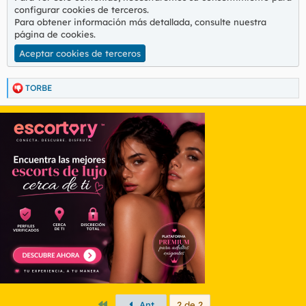
configurar cookies de terceros.
Para obtener información más detallada, consulte nuestra
página de cookies
.
Aceptar cookies de terceros
TORBE
R
e
a
c
c
i
o
n
e
s
:
Primero
Ant.
2 de 2