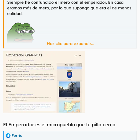
Siempre he confundido el mero con el emperador. En casa
l
i
eramos más de mero, por lo que supongo que era el de menos
t
o
calidad.
e
m
a
Haz clic para expandir...
El Emperador es el micropueblo que te pilla cerca
Ferris
R