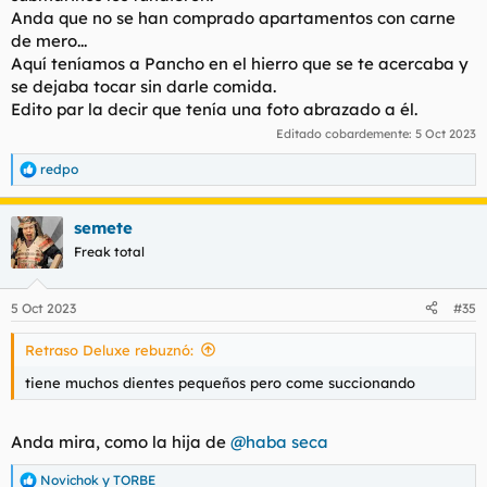
meros, no a los pescadores).
Anda que no se han comprado apartamentos con carne
de mero...
Aquí teníamos a Pancho en el hierro que se te acercaba y
se dejaba tocar sin darle comida.
Edito par la decir que tenía una foto abrazado a él.
Editado cobardemente:
5 Oct 2023
redpo
R
e
a
semete
c
c
Freak total
i
o
n
5 Oct 2023
#35
e
s
Retraso Deluxe rebuznó:
:
tiene muchos dientes pequeños pero come succionando
Anda mira, como la hija de
@haba seca
Novichok
y
TORBE