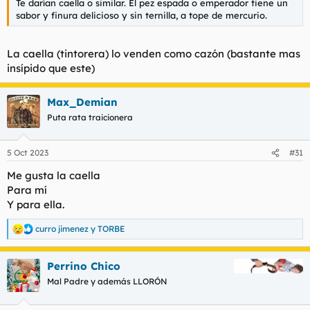
Te darían caella o similar. El pez espada o emperador tiene un
sabor y finura delicioso y sin ternilla, a tope de mercurio.
La caella (tintorera) lo venden como cazón (bastante mas
insípido que este)
Max_Demian
Puta rata traicionera
5 Oct 2023
#31
Me gusta la caella
Para mí
Y para ella.
curro jimenez
y
TORBE
R
e
a
Perrino Chico
c
c
Mal Padre y además LLORÓN
i
o