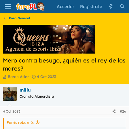
Acceder
Regístrate
Foro General
Mero contra besugo, ¿quién es el rey de los
mares?
I
F
Baron Asler
4 Oct 2023
n
e
i
c
miliu
c
h
Cronista Alanordista
i
a
a
d
d
e
4 Oct 2023
#26
o
i
r
n
Ferris rebuznó:
d
i
e
c