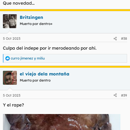
Que novedad...
Britzingen
Muerto por dentro+
5 Oct 2023
#38
Culpa del indepe por ir merodeando por ahí.
curro jimenez
y
miliu
R
e
a
el viejo dela montaña
c
c
Muerto por dentro
i
o
n
5 Oct 2023
#39
e
s
Y el rape?
: