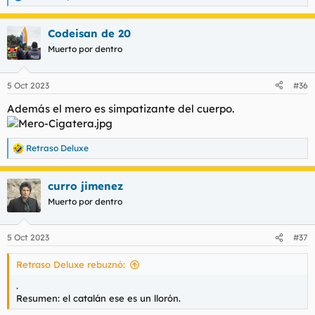
R
e
a
Codeisan de 20
c
c
Muerto por dentro
i
o
n
5 Oct 2023
#36
e
s
Además el mero es simpatizante del cuerpo.
:
Retraso Deluxe
R
e
a
curro jimenez
c
c
Muerto por dentro
i
o
n
5 Oct 2023
#37
e
s
Retraso Deluxe rebuznó:
:
.
Resumen: el catalán ese es un llorón.