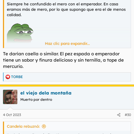
Siempre he confundido el mero con el emperador. En casa
eramos más de mero, por lo que supongo que era el de menos
calidad.
Haz clic para expandir...
Te darían caella o similar. El pez espada o emperador
tiene un sabor y finura delicioso y sin ternilla, a tope de
mercurio.
TORBE
R
e
a
el viejo dela montaña
c
c
Muerto por dentro
i
o
n
4 Oct 2023
#30
e
s
Candela rebuznó:
: