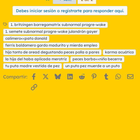
Debes iniciar sesión o registrarte para responder aquí.
E
1. britzingen borregomatrix subnormal progre-woke
t
1. semete subnormal progre-woke julandrón gayer
i
calimero<<pato donald
q
ferris baldomero gordo madurito y mierda empleo
u
hijo tonto de oread degustando peces polla a pares
e
karma acuático
t
la hija del haba aplicada merotriz
peces barba<<niño becerra
a
tu puta madre vestida de pez
un puto pez muerde a un puto
s
Facebook
X
Bluesky
LinkedIn
Reddit
Pinterest
Tumblr
WhatsA
Em
Compartir:
Enlace