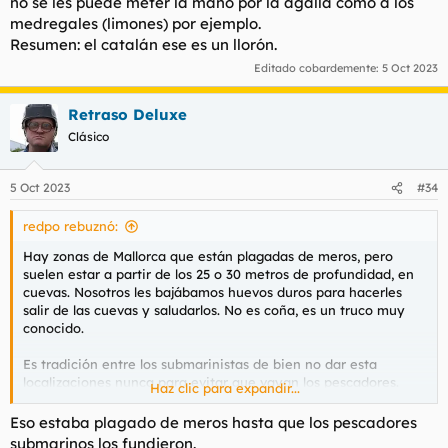
no se les puede meter la mano por la agalla como a los
medregales (limones) por ejemplo.
Resumen: el catalán ese es un llorón.
Editado cobardemente:
5 Oct 2023
Retraso Deluxe
Clásico
5 Oct 2023
#34
redpo rebuznó:
Hay zonas de Mallorca que están plagadas de meros, pero
suelen estar a partir de los 25 o 30 metros de profundidad, en
cuevas. Nosotros les bajábamos huevos duros para hacerles
salir de las cuevas y saludarlos. No es coña, es un truco muy
conocido.
Es tradición entre los submarinistas de bien no dar esta
localizaciones nunca para evitar que vayan los pescadores.
Haz clic para expandir...
Ah, son muy simpáticos, solo había que ir con cuidado a que no
Eso estaba plagado de meros hasta que los pescadores
te arrancaran la mano al coger el huevo (me refiero a los
submarinos los fundieron.