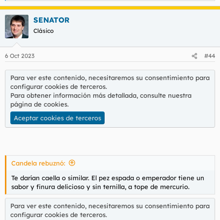
e
a
SENATOR
c
c
Clásico
i
o
n
6 Oct 2023
#44
e
s
:
Para ver este contenido, necesitaremos su consentimiento para
configurar cookies de terceros.
Para obtener información más detallada, consulte nuestra
página de cookies
.
Aceptar cookies de terceros
Candela rebuznó:
Te darían caella o similar. El pez espada o emperador tiene un
sabor y finura delicioso y sin ternilla, a tope de mercurio.
Para ver este contenido, necesitaremos su consentimiento para
configurar cookies de terceros.