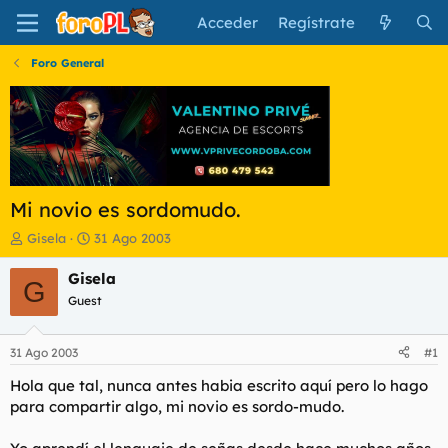
Acceder
Regístrate
Foro General
Mi novio es sordomudo.
I
F
Gisela
31 Ago 2003
n
e
i
c
Gisela
G
c
h
Guest
i
a
a
d
d
e
31 Ago 2003
#1
o
i
r
n
Hola que tal, nunca antes habia escrito aquí pero lo hago
d
i
para compartir algo, mi novio es sordo-mudo.
e
c
l
i