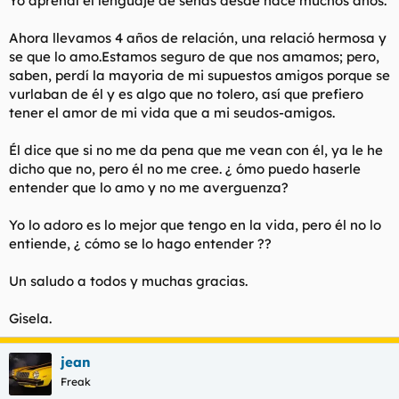
Yo aprendí el lenguaje de señas desde hace muchos años.
t
o
e
Ahora llevamos 4 años de relación, una relació hermosa y
m
a
se que lo amo.Estamos seguro de que nos amamos; pero,
saben, perdí la mayoria de mi supuestos amigos porque se
vurlaban de él y es algo que no tolero, así que prefiero
tener el amor de mi vida que a mi seudos-amigos.
Él dice que si no me da pena que me vean con él, ya le he
dicho que no, pero él no me cree. ¿ ómo puedo haserle
entender que lo amo y no me averguenza?
Yo lo adoro es lo mejor que tengo en la vida, pero él no lo
entiende, ¿ cómo se lo hago entender ??
Un saludo a todos y muchas gracias.
Gisela.
jean
Freak