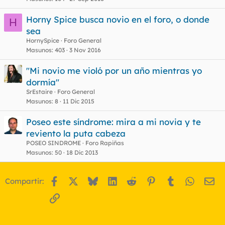
Horny Spice busca novio en el foro, o donde
H
sea
HornySpice
Foro General
Masunos
403
3 Nov 2016
"Mi novio me violó por un año mientras yo
dormía"
SrEstaire
Foro General
Masunos
8
11 Dic 2015
Poseo este síndrome: mira a mi novia y te
reviento la puta cabeza
POSEO SINDROME
Foro Rapiñas
Masunos
50
18 Dic 2013
Facebook
X
Bluesky
LinkedIn
Reddit
Pinterest
Tumblr
WhatsA
Em
Compartir:
Enlace