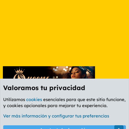
Valoramos tu privacidad
Utilizamos
cookies
esenciales para que este sitio funcione,
y cookies opcionales para mejorar tu experiencia.
Foro General
Ver más información y configurar tus preferencias
Cookies
PL OLDSTYLE AMARILLO
Cambiar fuente
Español (ES)